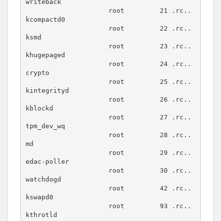
writeback

                     root         21 .rc.. 
kcompactd0

                     root         22 .rc.. 
ksmd

                     root         23 .rc.. 
khugepaged

                     root         24 .rc.. 
crypto

                     root         25 .rc.. 
kintegrityd

                     root         26 .rc.. 
kblockd

                     root         27 .rc.. 
tpm_dev_wq

                     root         28 .rc.. 
md

                     root         29 .rc.. 
edac-poller

                     root         30 .rc.. 
watchdogd

                     root         42 .rc.. 
kswapd0

                     root         93 .rc.. 
kthrotld
