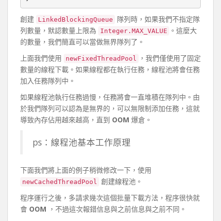
創建
隊列時，如果我們不指定隊
LinkedBlockingQueue
列數量，默認數量上限為
。這麼大
Integer.MAX_VALUE
的數量，我們簡直可以當做無界隊列了。
上面我們使用
，我們僅使用了固定
newFixedThreadPool
數量的線程下載。如果線程都在執行任務，線程池將會任務
加入任務隊列中。
如果線程池執行任務過慢，任務將會一直堆積在隊列中。由
於我們隊列可以認為是無界的，可以無限制添加任務，這就
導致內存佔用越來越高，直到
OOM
爆倉。
ps：線程池基本工作原理
下面我們將上面的例子稍微修改一下，使用
創建線程池。
newCachedThreadPool
程序運行之後，多請求幾次這個批量下載方法，程序很快就
會
OOM
，不過這次報錯信息與之前信息與之前不同。