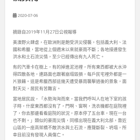
2020-07-06
摘錄自2019年11月27日公視報導
美澳野火肆虐，在歐洲則是飽受洪災侵襲，包括義大利、法
國和希臘，當地從上個週末以來就豪雨不斷；各地接連發生
洪水和土石流災情，至少已經傳出有九人死亡。
有的汽車卡在樹上，有的掉進泥池裡，所有東西都被大水沖
得四散各地，連路面也跟著崩塌毀損，每戶民宅裡外都是一
片狼藉。這是希臘西部這幾天遭受暴雨襲擊過後的景象，面
對天災，居民有苦難言。
當地居民說，「水勢洶洶而來，當我們呼叫人在地下室的孩
子時，什麼東西都沒有了，門啊、窗啊，洗衣機都在庭院裡
了，你去那邊看看庭院的狀況，原本停了五台車，現在一台
也不剩。」類似的豪雨災情，同樣出現在義大利北部，靠近
山區的一座高架橋不敵洪水與土石流，應聲斷裂、坍塌，所
幸目前沒有發現人員傷亡。