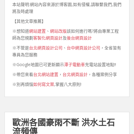
本站聲明:網站內容來源於博客園,如有侵權,請聯繫我們,我們
將及時處理
【其他文章推薦】
※想知道
網站建置
、
網站改版
該如何進行嗎?將由專業工程
師為您規劃
客製化網頁設計
及
後台網頁設計
※不管是
台北網頁設計公司
、
台中網頁設計公司
，全省皆有
專員為您服務
※Google地圖已可更新顯示
潭子電動車
充電站設置地點!!
※帶您來看
台北網站建置
，
台北網頁設計
，各種案例分享
※別再煩惱
如何寫文案
,掌握八大原則!
歐洲各國豪雨不斷 洪水土石
流頻傳