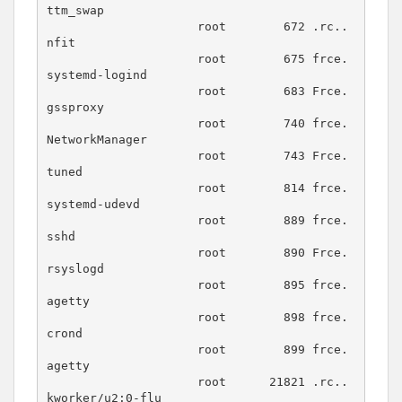
ttm_swap

                     root        672 .rc.. 
nfit

                     root        675 frce. 
systemd-logind

                     root        683 Frce. 
gssproxy

                     root        740 frce. 
NetworkManager

                     root        743 Frce. 
tuned

                     root        814 frce. 
systemd-udevd

                     root        889 frce. 
sshd

                     root        890 Frce. 
rsyslogd

                     root        895 frce. 
agetty

                     root        898 frce. 
crond

                     root        899 frce. 
agetty

                     root      21821 .rc.. 
kworker/u2:0-flu
