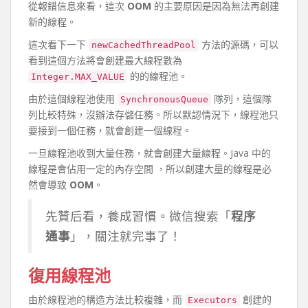
從報錯信息來看，這次
OOM
的主要原因是因為無法再創建
新的線程。
這次看下一下
方法的源碼，可以
newCachedThreadPool
看到這個方法將會創建最大線程數為
的的線程池。
Integer.MAX_VALUE
由於這個線程池使用
隊列，這個隊
SynchronousQueue
列比較特殊，沒辦法存儲任務。所以默認情況下，線程池只
要接到一個任務，就會創建一個線程。
一旦線程池收到大量任務，就會創建大量線程。Java 中的
線程是會佔用一定的內存空間 ，所以創建大量的線程是必
然會導致
OOM
。
先贊后看，養成習慣。微信搜索「
程序
通事
」，關注就完事了！
復用線程池
由於線程池的構造方法比較複雜，而
創建的
Executors