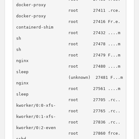
docker-proxy

                     root      27411 .rce. 
docker-proxy

                     root      27416 Fr.e. 
containerd-shim

                     root      27432 ....m 
sh

                     root      27478 ....m 
sh

                     root      27479 F...m 
nginx

                     root      27480 ....m 
sleep

                     (unknown)  27481 F...m 
nginx

                     root      27561 ....m 
sleep

                     root      27705 .rc.. 
kworker/0:0-xfs-

                     root      27765 .rc.. 
kworker/0:1-xfs-

                     root      27836 .rc.. 
kworker/0:2-even

                     root      27860 frce. 
sshd
