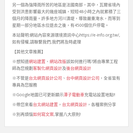
另一個為強降雨所苦的地區是法國南部，其中，瓦爾省境內
受到洪患影響最大的幾座城鎮，短短48小時之內就累積了三
個月的降雨量。許多地方河川潰堤，導致嚴重淹水，而等到
星期一部分地區水位退去之後，有4500個住戶停電。
本站聲明:網站內容來源環境資訊中心https://e-info.org.tw/,
如有侵權,請聯繫我們,我們將及時處理
【其他文章推薦】
※想知道
網站建置
、
網站改版
該如何進行嗎?將由專業工程
師為您規劃
客製化網頁設計
及
後台網頁設計
※不管是
台北網頁設計公司
、
台中網頁設計公司
，全省皆有
專員為您服務
※Google地圖已可更新顯示
潭子電動車
充電站設置地點!!
※帶您來看
台北網站建置
，
台北網頁設計
，各種案例分享
※別再煩惱
如何寫文案
,掌握八大原則!