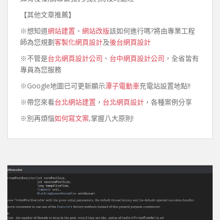
【其他文章推薦】
※想知道
網站建置
、
網站改版
該如何進行嗎?將由專業工程
師為您規劃
客製化網頁設計
及
後台網頁設計
※不管是
台北網頁設計公司
、
台中網頁設計公司
，全省皆有
專員為您服務
※Google地圖已可更新顯示
潭子電動車
充電站設置地點!!
※帶您來看
台北網站建置
，
台北網頁設計
，各種案例分享
※別再煩惱
如何寫文案
,掌握八大原則!