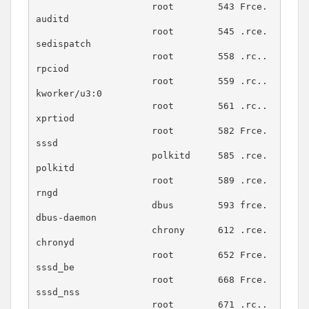
                     root        543 Frce. 
auditd

                     root        545 .rce. 
sedispatch

                     root        558 .rc.. 
rpciod

                     root        559 .rc.. 
kworker/u3:0

                     root        561 .rc.. 
xprtiod

                     root        582 Frce. 
sssd

                     polkitd     585 .rce. 
polkitd

                     root        589 .rce. 
rngd

                     dbus        593 frce. 
dbus-daemon

                     chrony      612 .rce. 
chronyd

                     root        652 Frce. 
sssd_be

                     root        668 Frce. 
sssd_nss

                     root        671 .rc.. 