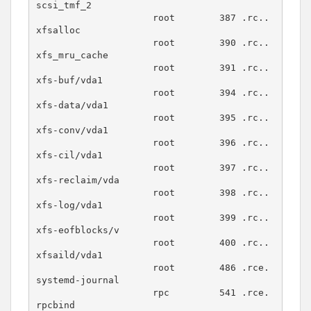
scsi_tmf_2

                     root        387 .rc.. 
xfsalloc

                     root        390 .rc.. 
xfs_mru_cache

                     root        391 .rc.. 
xfs-buf/vda1

                     root        394 .rc.. 
xfs-data/vda1

                     root        395 .rc.. 
xfs-conv/vda1

                     root        396 .rc.. 
xfs-cil/vda1

                     root        397 .rc.. 
xfs-reclaim/vda

                     root        398 .rc.. 
xfs-log/vda1

                     root        399 .rc.. 
xfs-eofblocks/v

                     root        400 .rc.. 
xfsaild/vda1

                     root        486 .rce. 
systemd-journal

                     rpc         541 .rce. 
rpcbind
