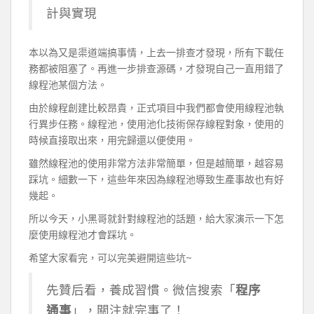
計與實現
本以為又是渠道端搞事情，上去一排查才發現，所有下載任
務都被阻塞了。再進一步排查源碼，才發現自己一直用錯了
線程池某個方法。
由於線程創建比較昂貴，正式項目中我們都會使用線程池執
行異步任務。線程池，使用池化技術保存線程對象，使用的
時候直接取出來，用完歸還以便使用。
雖然線程池的使用非常方法非常簡單，但是越簡單，越容易
踩坑。細數一下，這些年來因為線程池導致生產事故也有好
幾起。
所以今天，小黑哥就針對線程池的話題，給大家演示一下怎
麼使用線程池才會踩坑。
希望大家看完，可以完美避開這些坑~
先贊后看，養成習慣。微信搜索「
程序
通事
」，關注就完事了！