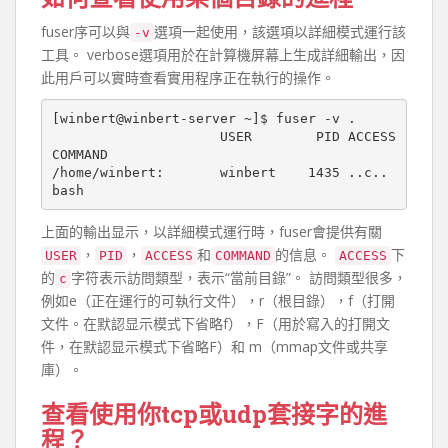
fuser序可以與
選項一起使用，該選項以詳細模式運行該
-v
工具。 verbose選項用於在計算機屏幕上生成詳細輸出，因
此用戶可以實時查看實用程序正在執行的操作。
[winbert@winbert-server ~]$ fuser -v .

                     USER        PID ACCESS 
COMMAND

/home/winbert:       winbert    1435 ..c.. 
上面的輸出显示，以詳細模式運行時，fuser會提供有關
，
，
和
的信息。
下
USER
PID
ACCESS
COMMAND
ACCESS
的
字符表示訪問類型，表示“當前目錄”。 訪問類型很多，
c
例如e（正在運行的可執行文件），r（根目錄），f（打開
文件。在默認显示模式下省略f），F（用於寫入的打開文
件，在默認显示模式下省略F）和 m（mmap文件或共享
庫）。
查看使用你tcp或udp套接字的進
程？