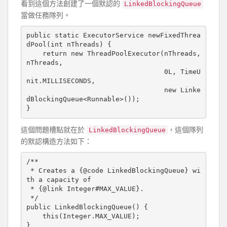
看到這個方法創建了一個默認的
LinkedBlockingQueue
當做任務隊列。
public static ExecutorService newFixedThrea
dPool(int nThreads) {

    return new ThreadPoolExecutor(nThreads, 
nThreads,

                                  0L, TimeU
nit.MILLISECONDS,

                                  new Linke
dBlockingQueue<Runnable>());

這個問題槽點就在於
，這個隊列
LinkedBlockingQueue
的默認構造方法如下：
/**

 * Creates a {@code LinkedBlockingQueue} wi
th a capacity of

 * {@link Integer#MAX_VALUE}.

 */

public LinkedBlockingQueue() {

    this(Integer.MAX_VALUE);
