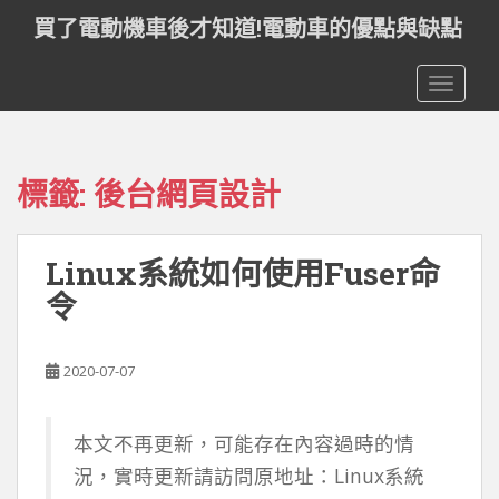
S
買了電動機車後才知道!電動車的優點與缺點
k
i
TOGGLE
p
t
o
m
標籤:
後台網頁設計
a
i
n
Linux系統如何使用Fuser命
c
o
令
n
t
e
2020-07-07
n
t
本文不再更新，可能存在內容過時的情
況，實時更新請訪問原地址：Linux系統