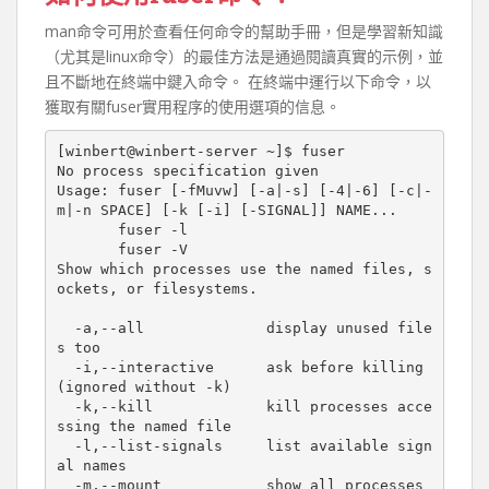
man命令可用於查看任何命令的幫助手冊，但是學習新知識
（尤其是linux命令）的最佳方法是通過閱讀真實的示例，並
且不斷地在終端中鍵入命令。 在終端中運行以下命令，以
獲取有關fuser實用程序的使用選項的信息。
[winbert@winbert-server ~]$ fuser

No process specification given

Usage: fuser [-fMuvw] [-a|-s] [-4|-6] [-c|-
m|-n SPACE] [-k [-i] [-SIGNAL]] NAME...

       fuser -l

       fuser -V

Show which processes use the named files, s
ockets, or filesystems.

  -a,--all              display unused file
s too

  -i,--interactive      ask before killing 
(ignored without -k)

  -k,--kill             kill processes acce
ssing the named file

  -l,--list-signals     list available sign
al names

  -m,--mount            show all processes 