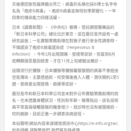
天後便因急性腦脊髓炎死亡，病毒的名稱也採B博士名字命
名為「疱疹B病毒」。疱疹B病毒並無特別季節變化，一年
四季的傳染能力同樣活躍。
日本《讀賣新聞》、《中央社》報導，受託開發醫藥品的
「新日本科學公司」總社位於東京，並在鹿兒島市設有一處
研究設施；一名實驗業務助理在對猴子進行安全性調查時，
不慎感染了疱疹B病毒感染症（Herpesvirus B
Infection），今年2月出現頭痛、發燒等症狀，但直到8月
底轉願接受基因檢查，才在11月上旬被驗出確診。
這類流行於獼猴、日本獼猴等獼猴屬猿猴間的病毒不會經由
空氣傳染，主要透過抓、咬受傷後進入人體，潛伏期約2至5
週，發病會出現發燒、麻痺等症狀。
鹿兒島市和新日本科學公司並未對外公布實驗業務助理的姓
名，也未透露身體狀況、性別和年齡。報導指出，該名技術
員平常直接接觸猿猴的機會很少，就診時也沒有被猿猴抓、
咬的痕跡，目前正進一步調查染病途徑。
本站聲明:網站內容來源環境資訊中心https://e-info.org.tw/,
如有侵權,請聯繫我們,我們將及時處理