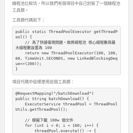
線程池比較坑，所以我們有個項目中自己封裝了一個線程池
工具類。
工具類代碼如下：
public static ThreadPoolExecutor getThreadP
ool() {

    // 為了快速復現問題，故將線程池 核心線程數與最
大線程數設置為 100

    return new ThreadPoolExecutor(100, 100, 
60, TimeUnit.SECONDS, new LinkedBlockingDeq
ue<>(200));

項目代碼中這樣使用這個工具類：
@RequestMapping("/batchDownload")

public String batchDownload() {

    ExecutorService threadPool = ThreadPool
Utils.getThreadPool();

    // 模擬下載 100w 個文件

    for (int i = 0; i < 100; i++) {

        threadPool.execute(() -> {
