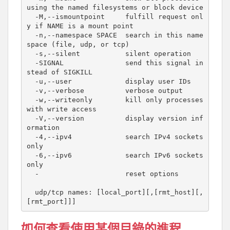
using the named filesystems or block device

  -M,--ismountpoint     fulfill request onl
y if NAME is a mount point

  -n,--namespace SPACE  search in this name 
space (file, udp, or tcp)

  -s,--silent           silent operation

  -SIGNAL               send this signal in
stead of SIGKILL

  -u,--user             display user IDs

  -v,--verbose          verbose output

  -w,--writeonly        kill only processes 
with write access

  -V,--version          display version inf
ormation

  -4,--ipv4             search IPv4 sockets 
only

  -6,--ipv6             search IPv6 sockets 
only

  -                     reset options

  udp/tcp names: [local_port][,[rmt_host][,
如何查看使用某個目錄的進程