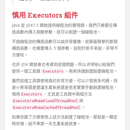
慎用 Executors 組件
Java 從 JDK1.5 開始提供線程池的實現類，我們只需要在構
造函數內傳入相關參數，就可以創建一個線程池。
不過線程池的構造函數可以說非常複雜，就算最簡單的那個
構造函數，也需要傳入 5 個參數。這對於新手來說，非常不
方便哇。
也許 JDK 開發者也考慮到這個問題，所以
非常貼心
給我們
提供一個工具類
，用來快捷創建創建線程池。
Executors
雖然這個工具類使用真的非常方便，可以少寫很多代碼，但
是小黑哥還是建議生產系統還是老老實實手動創建線程池，
慎用
，尤其是工具類中兩個方法
Executors
與
Executors#newFixedThreadPool
。
Executors#newCachedThreadPool
如果你圖了方便使用上述方法創建了線程池，那就是一顆定
時炸彈，說不準那一天生產系統就會。