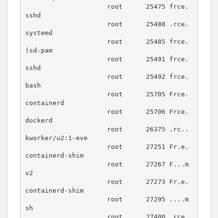
                     root      25475 frce. 
sshd

                     root      25480 .rce. 
systemd

                     root      25485 frce. 
(sd-pam

                     root      25491 frce. 
sshd

                     root      25492 frce. 
bash

                     root      25705 Frce. 
containerd

                     root      25706 Frce. 
dockerd

                     root      26375 .rc.. 
kworker/u2:1-eve

                     root      27251 Fr.e. 
containerd-shim

                     root      27267 F...m 
v2

                     root      27273 Fr.e. 
containerd-shim

                     root      27295 ....m 
sh

                     root      27400 .rce. 