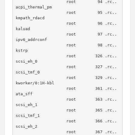
                     root         94 .rc.. 
acpi_thermal_pm

                     root         95 .rc.. 
kmpath_rdacd

                     root         96 .rc.. 
kaluad

                     root         97 .rc.. 
ipv6_addrconf

                     root         98 .rc.. 
kstrp

                     root        326 .rc.. 
scsi_eh_0

                     root        327 .rc.. 
scsi_tmf_0

                     root        329 .rc.. 
kworker/0:1H-kbl

                     root        361 .rc.. 
ata_sff

                     root        363 .rc.. 
scsi_eh_1

                     root        365 .rc.. 
scsi_tmf_1

                     root        366 .rc.. 
scsi_eh_2

                     root        367 .rc.. 