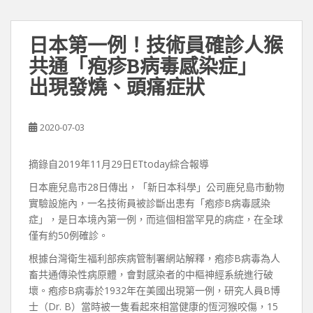
日本第一例！技術員確診人猴
共通「疱疹B病毒感染症」
出現發燒、頭痛症狀
2020-07-03
摘錄自2019年11月29日ETtoday綜合報導
日本鹿兒島市28日傳出，「新日本科學」公司鹿兒島市動物
實驗設施內，一名技術員被診斷出患有「疱疹B病毒感染
症」，是日本境內第一例，而這個相當罕見的病症，在全球
僅有約50例確診。
根據台灣衛生福利部疾病管制署網站解釋，疱疹B病毒為人
畜共通傳染性病原體，會對感染者的中樞神經系統進行破
壞。疱疹B病毒於1932年在美國出現第一例，研究人員B博
士（Dr. B）當時被一隻看起來相當健康的恆河猴咬傷，15