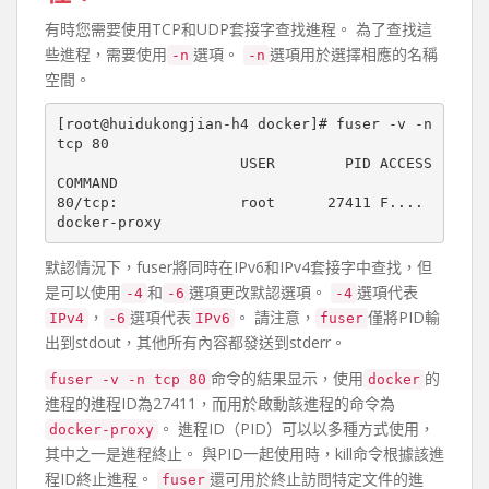
有時您需要使用TCP和UDP套接字查找進程。 為了查找這
些進程，需要使用
選項。
選項用於選擇相應的名稱
-n
-n
空間。
[root@huidukongjian-h4 docker]# fuser -v -n 
tcp 80

                     USER        PID ACCESS 
COMMAND

80/tcp:              root      27411 F.... 
默認情況下，fuser將同時在IPv6和IPv4套接字中查找，但
是可以使用
和
選項更改默認選項。
選項代表
-4
-6
-4
，
選項代表
。 請注意，
僅將PID輸
IPv4
-6
IPv6
fuser
出到stdout，其他所有內容都發送到stderr。
命令的結果显示，使用
的
fuser -v -n tcp 80
docker
進程的進程ID為27411，而用於啟動該進程的命令為
。 進程ID（PID）可以以多種方式使用，
docker-proxy
其中之一是進程終止。 與PID一起使用時，kill命令根據該進
程ID終止進程。
還可用於終止訪問特定文件的進
fuser