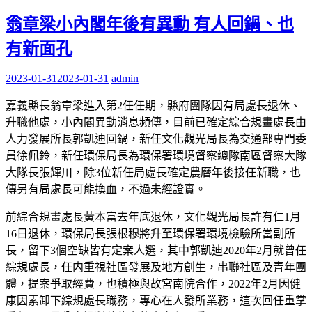
翁章梁小內閣年後有異動 有人回鍋、也
有新面孔
2023-01-31
2023-01-31
admin
嘉義縣長翁章梁進入第2任任期，縣府團隊因有局處長退休、
升職他處，小內閣異動消息頻傳，目前已確定綜合規畫處長由
人力發展所長郭凱迪回鍋，新任文化觀光局長為交通部專門委
員徐佩鈴，新任環保局長為環保署環境督察總隊南區督察大隊
大隊長張輝川，除3位新任局處長確定農曆年後接任新職，也
傳另有局處長可能換血，不過未經證實。
前綜合規畫處長黃本富去年底退休，文化觀光局長許有仁1月
16日退休，環保局長張根穆將升至環保署環境檢驗所當副所
長，留下3個空缺皆有定案人選，其中郭凱迪2020年2月就曾任
綜規處長，任内重視社區發展及地方創生，串聯社區及青年團
體，提案爭取經費，也積極與故宮南院合作，2022年2月因健
康因素卸下綜規處長職務，專心在人發所業務，這次回任重掌