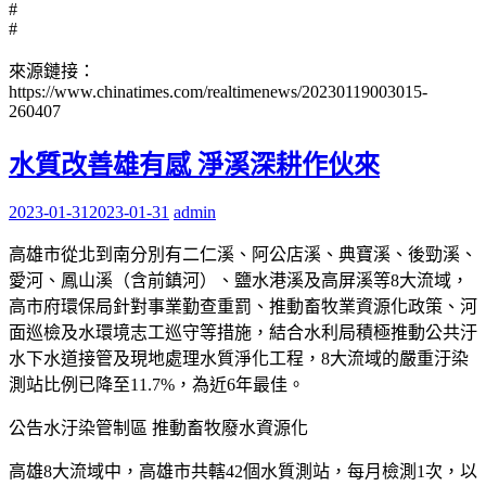
#
#
來源鏈接：
https://www.chinatimes.com/realtimenews/20230119003015-
260407
水質改善雄有感 淨溪深耕作伙來
2023-01-31
2023-01-31
admin
高雄市從北到南分別有二仁溪、阿公店溪、典寶溪、後勁溪、
愛河、鳳山溪（含前鎮河）、鹽水港溪及高屏溪等8大流域，
高市府環保局針對事業勤查重罰、推動畜牧業資源化政策、河
面巡檢及水環境志工巡守等措施，結合水利局積極推動公共汙
水下水道接管及現地處理水質淨化工程，8大流域的嚴重汙染
測站比例已降至11.7%，為近6年最佳。
公告水汙染管制區 推動畜牧廢水資源化
高雄8大流域中，高雄市共轄42個水質測站，每月檢測1次，以