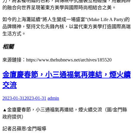
力，將繁複明豔的色彩，與傳統中式服裝互相碰撞，用最純粹
的融合向世界呈現著東方美學與國際時尚相結合之美。
如今的上海灘延續”將人生變成一場盛宴”(Make Life A Party)的
品牌精神，堅持文化先鋒內核，以當代東方美學打造國際高端
生活方式。
相關
來源鏈接：https://www.thehubnews.net/archives/185520
金廈慶春節，小三通福氣再連結，煙火續
交流
2023-01-31
2023-01-31
admin
▲金廈慶春節，小三通福氣再連結，煙火續交流（圖/金門縣
政府提供）
記者呂蘋恩/金門報導