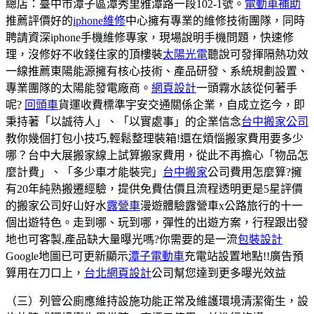
總店：臺中市潭子區潭秀里雅潭路一段102-1號。
電動車補助
推薦評價好的
iphone維修
中心擁有專業的維修技術團隊，同時
聘請資深iphone手機維修專家，現場說明手機問題，快速修
理，沒修好不收錢住家的頂樓裝
太陽光電
聽說可發揮隔熱功效
一線推薦東陽能源擁有核心技術、產品研發、系統規劃設置、
專業團隊的太陽能發電廠商。
網頁設計
一頭霧水該從何著手
呢?
回頭車
貨運收費標準宇安交通關係企業，自成立迄今，即
秉持著「以誠待人」、「以實處事」的企業信念
台中搬家公司
教你幾個打包小技巧,輕鬆整理裝箱!還在煩惱搬家費用要多少
哪？台中大展搬家線上試算搬家費用，從此不再擔心「物品怎
麼計費」、「多少車才能裝完」
台中搬家
公司費用怎麼算?擁
有20年純熟搬遷經驗，提供免費估價且流程透明更是5星評價
的搬家公司好山好水
露營車
漫遊體驗露營車x公路旅行的十一
個出遊特色。走到哪、玩到哪，彈性的出遊方案，行程跟出發
地也可客製,產品缺大量曝光嗎?你需要的是一流
包裝設計
Google地圖已可更新顯示
潭子電動車
充電站設置地點!!廣告預
算用在刀口上，
台北網頁設計
公司幫您達到更多曝光效益
（三）列管公廁應維持設施功能正常及維護環境清潔衛生，設