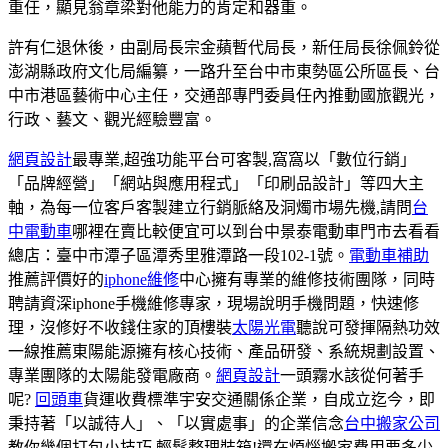
重任，顯見翁章梁對他能力的肯定和器重。
許有仁退休後，由副局長宗金蘋暫代局長，新任局長徐佩鈴從
澎湖縣政府文化局編纂，一路升至台中市東勢區公所區長、台
中市港區藝術中心主任，交通部專門委員任內推動國旅觀光，
行政、藝文、觀光經驗豐富。
網頁設計
最專業,超強功能平台可客製,窩窩以「數位行銷」
「品牌經營」「網站與應用程式」「印刷品設計」等四大主
軸，為每一位客戶客製建立行銷脈絡及洞燭市場先機,請問
台
中電動車
哪裡在賣比較便宜可以到台中景泰電動車門市去看看
總店：臺中市潭子區潭秀里雅潭路一段102-1號。
電動車補助
推薦評價好的
iphone維修
中心擁有專業的維修技術團隊，同時
聘請資深iphone手機維修專家，現場說明手機問題，快速修
理，沒修好不收錢住家的頂樓裝
太陽光電
聽說可發揮隔熱功效
一線推薦東陽能源擁有核心技術、產品研發、系統規劃設置、
專業團隊的太陽能發電廠商。
網頁設計
一頭霧水該從何著手
呢?
回頭車
貨運收費標準宇安交通關係企業，自成立迄今，即
秉持著「以誠待人」、「以實處事」的企業信念
台中搬家公司
教你幾個打包小技巧,輕鬆整理裝箱!還在煩惱搬家費用要多少