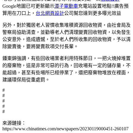
Google地圖已可更新顯示
潭子電動車
充電站設置地點!!廣告預
算用在刀口上，
台北網頁設計
公司幫您達到更多曝光效益
另外，對於獨居老人習慣收集堆積資源回收物資，由社會局及
警察局協助清查，並勸導老人們清理變賣回收物資，以免發生
公安意外，造成遺憾，至於老人們所收集的回收物資，予以清
除變賣後，要將變賣款項交付長輩。
鍾東錦強調，有些回收場業者利用特殊節日，一把火燒掉堆置
的廢棄物，這是非常可惡的行為，回收場有一定的儲存量，不
能超過，甚至有些場所已經停業了，還把廢棄物堆放在裡面，
建議環保局從重處罰。
#
#
#
#
#
來源鏈接：
https://www.chinatimes.com/newspapers/20230119000451-260107