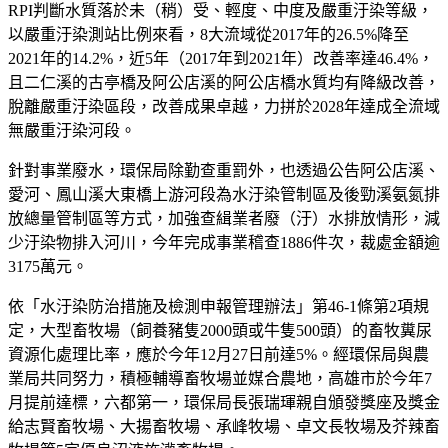
RPI判斷水質落於未（稍）受、輕度、中度及嚴重汙染等級，
以嚴重汙染測站比例來看，8大流域從2017年的26.5%降至
2021年的14.2%，近5年（2017年到2021年）改善率達46.4%，
且二仁溪的古亭橋及阿公店溪的阿公店橋水質均有降級改善，
脫離嚴重汙染區段，改善成果卓越，力拼於2028年達成全流域
無嚴重汙染河段。
針對事業廢水，環保局除勤查重罰外，也透過公告阿公店溪、
愛河、鳳山溪大東橋上游河段為水汙染管制區及後勁溪氨氮排
放總量管制區等方式，加強查緝業者廢（汙）水排放情形，減
少汙染物排入河川，今年完成事業稽查1886件次，裁處金額逾
3175萬元。
依「水汙染防治措施及檢測申報管理辦法」第46-1條第2項規
定，大型畜牧場（飼養豬隻2000頭或牛隻500頭）的畜牧糞尿
資源化處理比率，應於今年12月27日前達5%。經環保局與農
業局共同努力，積極輔導畜牧場並媒合農地，高雄市於今年7
月提前達標，六都第一，環保局長張瑞琿親自頒發獎座及獎金
給志賢畜牧場、大揚畜牧場、承峰牧場、卓文長牧場及芥辣畜