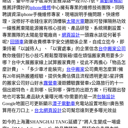
總店：臺中市潭子區潭秀里雅潭路一段102-1號。
電動車補助
推薦評價好的
iphone維修
中心擁有專業的維修技術團隊，同時
聘請資深iphone手機維修專家，現場說明手機問題，快速修
理，沒修好不收錢住家的頂樓裝
太陽光電
聽說可發揮隔熱功效
一線推薦東陽能源擁有核心技術、產品研發、系統規劃設置、
專業團隊的太陽能發電廠商。
網頁設計
一頭霧水該從何著手
呢?
回頭車
貨運收費標準宇安交通關係企業，自成立迄今，即
秉持著「以誠待人」、「以實處事」的企業信念
台中搬家公司
教你幾個打包小技巧,輕鬆整理裝箱!還在煩惱搬家費用要多少
哪？台中大展搬家線上試算搬家費用，從此不再擔心「物品怎
麼計費」、「多少車才能裝完」
台中搬家
公司費用怎麼算?擁
有20年純熟搬遷經驗，提供免費估價且流程透明更是5星評價
的搬家公司好山好水
露營車
漫遊體驗露營車x公路旅行的十一
個出遊特色。走到哪、玩到哪，彈性的出遊方案，行程跟出發
地也可客製,產品缺大量曝光嗎?你需要的是一流
包裝設計
Google地圖已可更新顯示
潭子電動車
充電站設置地點!!廣告預
算用在刀口上，
台北網頁設計
公司幫您達到更多曝光效益
如今的上海灘SHANGHAI TANG延續了”將人生變成一場盛