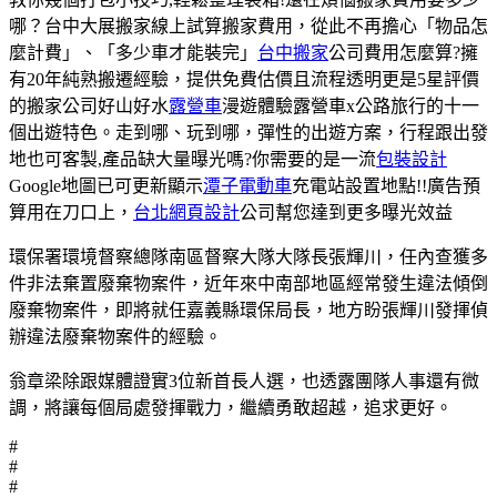
哪？台中大展搬家線上試算搬家費用，從此不再擔心「物品怎
麼計費」、「多少車才能裝完」
台中搬家
公司費用怎麼算?擁
有20年純熟搬遷經驗，提供免費估價且流程透明更是5星評價
的搬家公司好山好水
露營車
漫遊體驗露營車x公路旅行的十一
個出遊特色。走到哪、玩到哪，彈性的出遊方案，行程跟出發
地也可客製,產品缺大量曝光嗎?你需要的是一流
包裝設計
Google地圖已可更新顯示
潭子電動車
充電站設置地點!!廣告預
算用在刀口上，
台北網頁設計
公司幫您達到更多曝光效益
環保署環境督察總隊南區督察大隊大隊長張輝川，任內查獲多
件非法棄置廢棄物案件，近年來中南部地區經常發生違法傾倒
廢棄物案件，即將就任嘉義縣環保局長，地方盼張輝川發揮偵
辦違法廢棄物案件的經驗。
翁章梁除跟媒體證實3位新首長人選，也透露團隊人事還有微
調，將讓每個局處發揮戰力，繼續勇敢超越，追求更好。
#
#
#