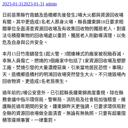
2023-01-31
2023-01-31
admin
日前苗栗縣竹南鎮及造橋鄉先後發生2場大火都與資源回收場
有關，其中更造成1名老人葬身火場，縣長鍾東錦18日要求相
關單位全面清查資源回收場及有收集回收物的獨居老人，對違
法屯積廢棄物的回收場處以重罰，獨居老人則勸導清理，以免
危及自身與公共安全。
本月15日竹南鎮發生1起火警，3間連棟式的廠家被祝融吞滅，
幸無人員傷亡，燃燒的3個廠家中包括了1家資源回收場及塑膠
工廠，焚燒引發的大量濃煙惡臭，引來當地居民恐慌。事隔2
天，造橋鄉造橋村的明鴻回收場突然發生大火，不只燒毀場內
回收物資，更造成1名老翁喪生。
過年前的2場公安意外，已引起縣長鍾東錦高度重視，除在縣
務會議中指示環保局、警察局、消防局及社會局加強稽查，維
護縣民過年期間的安全，鍾東錦昨天更強調，已要求環保局對
全縣的資源回收場做全面清查，無論有無執照，只要有超量囤
積等違規事實，一律重罰。