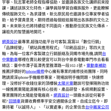
宇寧、阮志軍老師全程指導協助，並邀請各族文化講師前來授
課，講述該族文化特色，讓學員除學習自織族服外，更能瞭解
傳統服飾文化。為求謹慎，新北原民局也邀請多位專家學者協
助，給予寶貴意見，期待透過每個娃娃展現出各族群的文化之
美。未來新北也將持續從不同面向，推動原住民族文化傳承，
讓祖先的智慧遍地開花。
網頁設計
最專業,超強功能平台可客製,窩窩以「數位行銷」
「品牌經營」「網站與應用程式」「印刷品設計」等四大主
軸，為每一位客戶客製建立行銷脈絡及洞燭市場先機,請問
台
中電動車
哪裡在賣比較便宜可以到台中景泰電動車門市去看看
總店：臺中市潭子區潭秀里雅潭路一段102-1號。
電動車補助
推薦評價好的
iphone維修
中心擁有專業的維修技術團隊，同時
聘請資深iphone手機維修專家，現場說明手機問題，快速修
理，沒修好不收錢住家的頂樓裝
太陽光電
聽說可發揮隔熱功效
一線推薦東陽能源擁有核心技術、產品研發、系統規劃設置、
專業團隊的太陽能發電廠商。
網頁設計
一頭霧水該從何著手
呢?
回頭車
貨運收費標準宇安交通關係企業，自成立迄今，即
秉持著「以誠待人」、「以實處事」的企業信念
台中搬家公司