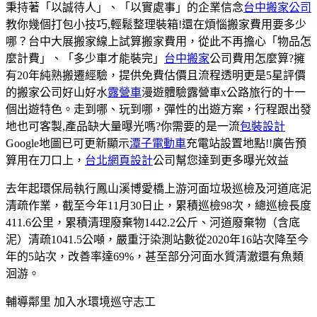
秉持著「以誠待人」、「以實處事」的企業信念
台中搬家公司
教你幾個打包小技巧,輕鬆整理裝箱!還在煩惱搬家費用要多少
哪？台中大展搬家線上試算搬家費用，從此不再擔心「物品怎
麼計費」、「多少車才能裝完」
台中搬家
公司費用怎麼算?擁
有20年純熟搬遷經驗，提供免費估價且流程透明更是5星評價
的搬家公司好山好水
露營車
漫遊體驗露營車x公路旅行的十一
個出遊特色。走到哪、玩到哪，彈性的出遊方案，行程跟出發
地也可客製,產品缺大量曝光嗎?你需要的是一流
包裝設計
Google地圖已可更新顯示
潭子電動車
充電站設置地點!!廣告預
算用在刀口上，
台北網頁設計
公司幫您達到更多曝光效益
去年起環保局執行鳳山溪博愛橋上游河面垃圾巡檢及河道底泥
清疏作業，截至今年11月30日止，累積巡檢98次，總巡檢長度
411.6公里，累積清理廢棄物1442.2公斤、河道廢棄物（含底
泥）清疏1041.5公噸，嚴重汙染測站數從2020年16站次降至今
年的5站次，改善率達69%，甚至部分河面水質清澈還有魚類
洄游。
輔導鄰里 加入水環境巡守志工