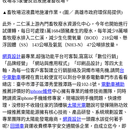
牧場等5家優良沼液施灌畜牧場。
▲畜牧場沼液農地施灌作業。(圖／ 高雄市政府環保局提供)
此外，二仁溪上游內門畜牧廢水資源化中心，今年也開始進行
試運轉，每日可處理1萬1684頭豬產生的廢水，每年減少8萬噸
畜牧廢水排入二仁溪，減少生化需氧量（BOD） 218公噸、懸
浮固體（SS） 143公噸及氨氮（NH3-N） 47公噸排放量。
網頁設計
最專業,超強功能平台可客製,窩窩以「數位行銷」
「品牌經營」「網站與應用程式」「印刷品設計」等四大主
軸，為每一位客戶客製建立行銷脈絡及洞燭市場先機,請問
台
中電動車
哪裡在賣比較便宜可以到台中景泰電動車門市去看看
總店：臺中市潭子區潭秀里雅潭路一段102-1號。
電動車補助
推薦評價好的
iphone維修
中心擁有專業的維修技術團隊，同時
聘請資深iphone手機維修專家，現場說明手機問題，快速修
理，沒修好不收錢住家的頂樓裝
太陽光電
聽說可發揮隔熱功效
一線推薦東陽能源擁有核心技術、產品研發、系統規劃設置、
專業團隊的太陽能發電廠商。
網頁設計
一頭霧水該從何著手
呢?
回頭車
貨運收費標準宇安交通關係企業，自成立迄今，即