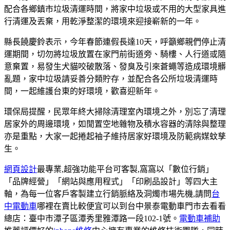
配合各鄉鎮市垃圾清運時間，將家中垃圾或不用的大型家具進
行清運及丟棄，用乾淨整潔的環境來迎接嶄新的一年。
縣長饒慶鈴表示，今年春節連假長達10天，呼籲鄉親們停止清
運期間，切勿將垃圾放置在家門前街道旁、騎樓、人行道或隨
意棄置，易發生犬貓咬破散落、發臭及引來蒼蠅等造成環境髒
亂題，家中垃圾請妥善分類貯存，並配合各公所垃圾清運時
間，一起維護台東的好環境，歡喜迎新年。
環保局提醒，民眾年終大掃除清理室內環境之外，別忘了清理
居家外的周邊環境，如閒置空地雜物及積水容器的清除與整理
亦是重點，大家一起捲起袖子維持居家好環境及防範病媒蚊孳
生。
網頁設計
最專業,超強功能平台可客製,窩窩以「數位行銷」
「品牌經營」「網站與應用程式」「印刷品設計」等四大主
軸，為每一位客戶客製建立行銷脈絡及洞燭市場先機,請問
台
中電動車
哪裡在賣比較便宜可以到台中景泰電動車門市去看看
總店：臺中市潭子區潭秀里雅潭路一段102-1號。
電動車補助