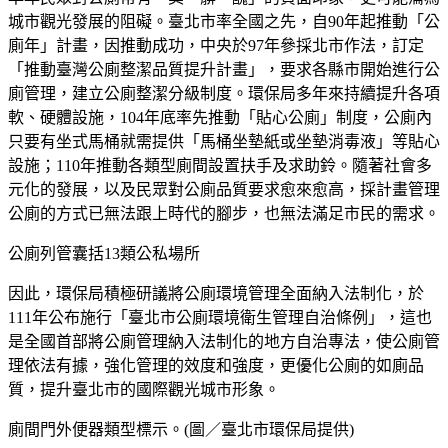
城市觀光發展的阻礙。臺北市率全國之先，自90年起推動「公
廁年」計畫，因推動成功，中央於97年參採北市作法，訂定
「推動臺灣公廁整潔品質提升計畫」，要求各縣市開始進行公
廁管理，建立公廁整潔分級制度。環保局多年來持續提升各項
軟、硬體設施，104年底率先推動「貼心公廁」制度，公廁內
只要有坐式馬桶就需提供「馬桶坐墊紙或坐墊消毒液」等貼心
設施；110年推動各類型廁間設置扶手及求助鈴。隨著社會多
元化的發展，以及民眾對公廁品質要求愈來愈高，採計畫管理
公廁的方式已無法跟上時代的腳步，也無法滿足市民的需求。
公廁列管囊括13類公私場所
因此，環保局積極研議將公廁環境管理全面納入法制化，於
111年公布施行「臺北市公廁環境衛生管理自治條例」，這也
是全國首部將公廁管理納入法制化的地方自治專法，使公廁管
理依法有據，強化管理的效度和強度，更優化公廁的如廁品
質，提升臺北市的國際觀光城市形象。
廁間門外便器類型標示。(圖／臺北市環保局提供)