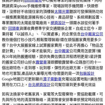
推薦評價好的
iphone維修
中心擁有專業的維修技術團隊，同時
聘請資深iphone手機維修專家，現場說明手機問題，快速修
理，沒修好不收錢住家的頂樓裝
太陽光電
聽說可發揮隔熱功效
一線推薦東陽能源擁有核心技術、產品研發、系統規劃設置、
專業團隊的太陽能發電廠商。
網頁設計
一頭霧水該從何著手
呢?
回頭車
貨運收費標準宇安交通關係企業，自成立迄今，即
秉持著「以誠待人」、「以實處事」的企業信念
台中搬家公司
教你幾個打包小技巧,輕鬆整理裝箱!還在煩惱搬家費用要多少
哪？台中大展搬家線上試算搬家費用，從此不再擔心「物品怎
麼計費」、「多少車才能裝完」
台中搬家
公司費用怎麼算?擁
有20年純熟搬遷經驗，提供免費估價且流程透明更是5星評價
的搬家公司好山好水
露營車
漫遊體驗露營車x公路旅行的十一
個出遊特色。走到哪、玩到哪，彈性的出遊方案，行程跟出發
地也可客製,產品缺大量曝光嗎?你需要的是一流
包裝設計
Google地圖已可更新顯示
潭子電動車
充電站設置地點!!廣告預
算用在刀口上，
台北網頁設計
公司幫您達到更多曝光效益
如有汰換家中老舊家具、家電等大型廢棄物，需協助載運，可
先與所在地的清潔隊聯絡，清潔隊會安排專車依預定時段前往