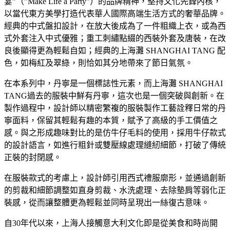
宴”（”Make Life a Party”）的品牌精神，堅持文化先鋒內核，
以當代東方美學打造代表華人國際高端生活方式的奢華品牌。
經典的中式盤扣設計，在放大後成為了一件粗織上衣，或為西
式外套注入中式優雅；重工刺繡點綴的西裝外套及唐裝，在改
良後顯得更為輕鬆自如；經典的上海灘 SHANGHAI TANG 配
色，如梅紅及翠綠，則恰如其分地帶來了節日氣氛。
在本系列中，丹寧是一個標誌性元素，而上海灘 SHANGHAI
TANG過去的服裝中鮮有丹寧，這次也是一個突破與創新。在
製作過程中，設計師以精密繁複的服裝製作工藝詮釋日常的丹
寧面料，保留其輕鬆有趣的本質，賦予了高級的手工價值之
感。與之形成趣味對比的是仿牛仔毛料的使用，採用牛仔款式
的設計語言，如進行粗針或雙壓線處理縫紉細節，打破了傳統
正裝的封閉感。
在服裝款式的考慮上，設計師引用西式禮服廓形，並通過創新
的剪裁和細節調整如直身剪裁、水洗處理、去除墊肩等弱化正
裝感，從而讓整體更為輕鬆並同時呈現出一絲復古意味。
自30年代以來，上海人接觸意大利文化即是從美食和時尚開