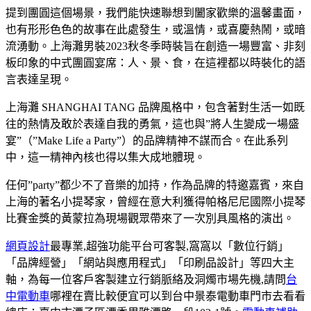
提到團圓這個場景，我們能快速聯想到闔家歡樂的溫馨畫面，
也有形形色色的故事在此處發生，或溫情，或喜慶熱鬧，或暗
流湧動。上海灘男裝2023秋冬季時裝旨在創造一場豐富、非刻
板印象的中式團圓宴席：人、景、食，在這裡都以時裝化的語
言表達呈現。
上海灘 SHANGHAI TANG 品牌風格中，包含著對生活一如既
往的熱情及敢於表達自我的勇氣，這也與”將人生變成一場盛
宴”（”Make Life a Party”）的品牌精神不謀而合。在此系列
中，這一精神內核也得以集大成地體現。
任何”party”都少不了音樂的加持，作為品牌的特邀嘉賓，來自
上海的著名小提琴家，曾經在意大利獲得帕格尼尼國際小提琴
比賽金獎的黃蒙拉為現場觀眾帶來了一次別具風格的演出。
網頁設計
最專業,超強功能平台可客製,窩窩以「數位行銷」
「品牌經營」「網站與應用程式」「印刷品設計」等四大主
軸，為每一位客戶客製建立行銷脈絡及洞燭市場先機,請問
台
中電動車
哪裡在賣比較便宜可以到台中景泰電動車門市去看看