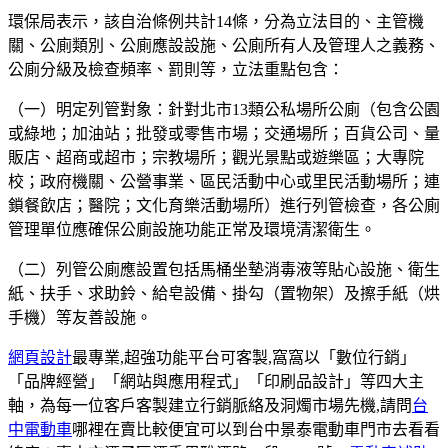
環保局表示，該自治條例共計14條，分為立法目的、主管機
關、公廁類別、公廁應設設施、公廁所有人及管理人之義務、
公廁分級及檢查頻率、罰則等，立法重點包含：
（一）明定列管對象：針對北市13類公私場所公廁（包含公園
或綠地；加油站；批發或零售市場；交通場所；百貨公司、量
販店、超商或超市；宗教場所；觀光景點或遊樂區；大專院
校；政府機關、公營事業、區民活動中心或里民活動場所；連
鎖餐飲店；醫院；文化育樂活動場所）進行列管檢查，各公廁
管理單位應確保公廁設施功能正常及環境清潔衛生。
（二）列管公廁應設置包括馬桶坐墊消毒液等貼心設施、衛生
紙、扶手、求助鈴、給皂設備、掛勾（置物架）及擦手紙（烘
手機）等友善設施。
網頁設計
最專業,超強功能平台可客製,窩窩以「數位行銷」
「品牌經營」「網站與應用程式」「印刷品設計」等四大主
軸，為每一位客戶客製建立行銷脈絡及洞燭市場先機,請問
台
中電動車
哪裡在賣比較便宜可以到台中景泰電動車門市去看看