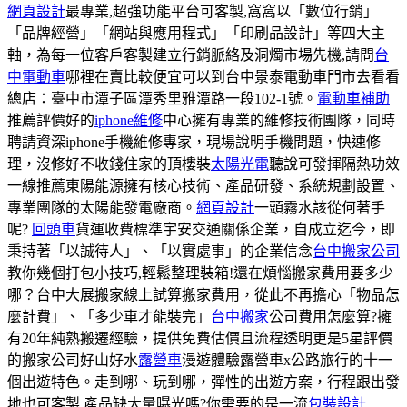
網頁設計
最專業,超強功能平台可客製,窩窩以「數位行銷」
「品牌經營」「網站與應用程式」「印刷品設計」等四大主
軸，為每一位客戶客製建立行銷脈絡及洞燭市場先機,請問
台
中電動車
哪裡在賣比較便宜可以到台中景泰電動車門市去看看
總店：臺中市潭子區潭秀里雅潭路一段102-1號。
電動車補助
推薦評價好的
iphone維修
中心擁有專業的維修技術團隊，同時
聘請資深iphone手機維修專家，現場說明手機問題，快速修
理，沒修好不收錢住家的頂樓裝
太陽光電
聽說可發揮隔熱功效
一線推薦東陽能源擁有核心技術、產品研發、系統規劃設置、
專業團隊的太陽能發電廠商。
網頁設計
一頭霧水該從何著手
呢?
回頭車
貨運收費標準宇安交通關係企業，自成立迄今，即
秉持著「以誠待人」、「以實處事」的企業信念
台中搬家公司
教你幾個打包小技巧,輕鬆整理裝箱!還在煩惱搬家費用要多少
哪？台中大展搬家線上試算搬家費用，從此不再擔心「物品怎
麼計費」、「多少車才能裝完」
台中搬家
公司費用怎麼算?擁
有20年純熟搬遷經驗，提供免費估價且流程透明更是5星評價
的搬家公司好山好水
露營車
漫遊體驗露營車x公路旅行的十一
個出遊特色。走到哪、玩到哪，彈性的出遊方案，行程跟出發
地也可客製,產品缺大量曝光嗎?你需要的是一流
包裝設計