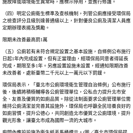
施故障或環境衛生異常時，應標示停用，並進行修護。
（四）明定公廁衛生標準及查核機制，列管公廁應接受環保局
之檢查評分且級別達普通級以上，針對優良公廁及清潔人員應
定期辦理表揚及獎勵。
限期未改善最高罰1萬
（五）公廁若有未符合規定設置之基本設施，自條例公布施行
日起1年內完成設置，但有正當理由，經環保局同意者得延長
完成，期限至多1年。另應設置設施未設置，經通知限期改善
未改善者，處新臺幣二千元以上一萬元以下罰鍰。
環保局表示，「臺北市公廁環境衛生管理自治條例」公布施行
後，後續將積極輔導各公廁管理單位，公私合力提升北市安
全、友善及優質的如廁品質。除從法制面要求公廁管理單位需
維持公廁清潔並完善其設施外，環保局也呼籲全民培養良好的
如廁習慣，提升公德心，共同創造北市優質之公廁環境，提升
觀光形象，讓臺北市成為國際一流的大城市。
廁間內應設設施及衛生紙丟馬桶標示。(圖／臺北市環保局提