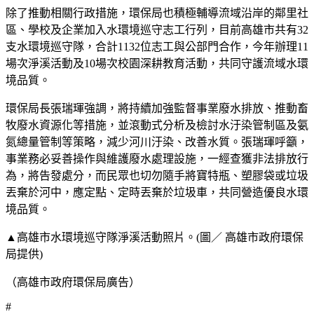
除了推動相關行政措施，環保局也積極輔導流域沿岸的鄰里社
區、學校及企業加入水環境巡守志工行列，目前高雄市共有32
支水環境巡守隊，合計1132位志工與公部門合作，今年辦理11
場次淨溪活動及10場次校園深耕教育活動，共同守護流域水環
境品質。
環保局長張瑞琿強調，將持續加強監督事業廢水排放、推動畜
牧廢水資源化等措施，並滾動式分析及檢討水汙染管制區及氨
氮總量管制等策略，減少河川汙染、改善水質。張瑞琿呼籲，
事業務必妥善操作與維護廢水處理設施，一經查獲非法排放行
為，將告發處分，而民眾也切勿隨手將寶特瓶、塑膠袋或垃圾
丟棄於河中，應定點、定時丟棄於垃圾車，共同營造優良水環
境品質。
▲高雄市水環境巡守隊淨溪活動照片。(圖／ 高雄市政府環保
局提供)
（高雄市政府環保局廣告）
#