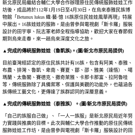
新北原民局繼結合輔仁大學合作辦理原住民傳統服飾娃娃工作
坊後，成品將於112年1月19日至4月30日，在烏來泰雅民族博
物館「Betunux lukus 織·藝·憶 16族原住民娃娃風華再現」特展
中展出。16族娃娃的服飾，是由曾參與電視劇「斯卡羅」服裝
設計的田宇寧、阮志軍老師全程指導協助，歡迎大家在春節假
期到烏來走春，來一趟烏來深度文化之旅。
▲完成的傳統服飾娃娃（魯凱族)。(圖/新北市原民局提供)
目前臺灣經認定的原住民族共計有16族，包含有阿美、泰雅、
布農、排灣、魯凱、卑南、賽夏、鄒、邵、雅美（達悟）、噶
瑪蘭、太魯閣、賽德克、撒奇萊雅、卡那卡那富、拉阿魯哇
等，傳統服飾除了具備禦寒、保護與美觀的功能外，也蘊涵各
族傳統工藝文化，更傳達了族群認同的深層意義。
▲完成的傳統服飾娃娃（泰雅族）。(圖/新北市原民局提供)
「自己的族服自己做」、「一人一族服」是新北原民局近年努
力實踐與推廣的目標。此次與輔仁大學合作推動的原住民傳統
服飾娃娃工作坊，是由曾參與電視劇「斯卡羅」服裝設計的田