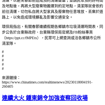
清運，以避免春節前造成預約清運壅塞；並請民眾預約好時間
及地點後，再將大型廢棄物搬運到約定地點，清潔隊就會依約
前往清運，切勿私自將大型家具及廢棄物任意堆放、丟棄於道
路上，以免造成環境髒亂及影響交通安全。
環保局指出，有關春節連續假期各鄉鎮市垃圾清運時間表，同
步公告於台東縣政府、台東縣環保局官網及FB粉絲專頁
（https://ppt.cc/fMPEtx），民眾可上網查詢或洽各鄉鎮市公所
清潔隊。
#
#
#
#
#
來源鏈接：
https://www.chinatimes.com/realtimenews/20230118004191-
260405
連續大火 鍾東錦令加強查察回收場