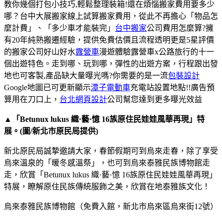
教你幾個打包小技巧,輕鬆整理裝箱!還在煩惱搬家費用要多少
哪？台中大展搬家線上試算搬家費用，從此不再擔心「物品怎
麼計費」、「多少車才能裝完」
台中搬家
公司費用怎麼算?擁
有20年純熟搬遷經驗，提供免費估價且流程透明更是5星評價
的搬家公司好山好水
露營車
漫遊體驗露營車x公路旅行的十一
個出遊特色。走到哪、玩到哪，彈性的出遊方案，行程跟出發
地也可客製,產品缺大量曝光嗎?你需要的是一流
包裝設計
Google地圖已可更新顯示
潭子電動車
充電站設置地點!!廣告預
算用在刀口上，
台北網頁設計
公司幫您達到更多曝光效益
▲「Betunux lukus 織·藝·憶 16族原住民娃娃風華再現」特
展。(圖/新北市原民局提供)
新北原民局誠摯邀請大家，春節假期可到烏來走春，除了享受
烏來溫泉的「暖冬感溫祭」，也可到烏來泰雅民族博物館走
走，欣賞「Betunux lukus 織·藝·憶 16族原住民娃娃風華再現」
特展，瞭解原住民族傳統服飾之美，欣賞在地泰雅族文化！
烏來泰雅民族博物館（免費入館，新北市烏來區烏來街12號）