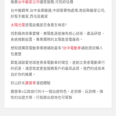
推薦
台中搬家公司
優質服務,可到府估價
台中搬鋼琴,台中金庫搬運,中部廢棄物處理,南投縣搬家公司,
好幫手搬家,西屯區搬家
太陽光電
發電設備是否會產生噪音?
找對廠商很重要喔，東陽能源是擁有核心技術、產品研發、
系統規劃設置、專業團隊的太陽能發電廠商。
想知道購買電動車哪裡補助最多?
台中電動車
補助資訊懶人
包彙整
節能減碳愛地球是景泰電動車的理念，是創立景泰電動車行
的初衷，滿意態度更是服務客戶的最高品質，我們的成長來
自於你的推薦。
好山好水
露營車
漫遊體驗
露營車x公路旅行的十一個出遊特色。走到哪、玩到哪，彈
性的出遊方案，行程跟出發地也可客製