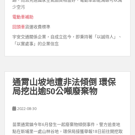
少空污
電動車補助
回頭車
貨運收費標準
宇安交通關係企業，自成立迄今，即秉持著「以誠待人」、
「以實處事」的企業信念
通霄山坡地遭非法傾倒 環保
局挖出逾50公噸廢棄物
2022-08-30
苗栗通霄鎮今年6月發生一起廢棄物傾倒事件，警方追查地
點在新埔里一處山林谷地，環保局接獲舉報18日前往開挖取