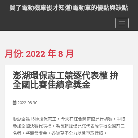
S
買了電動機車後才知道!電動車的優點與缺點
k
i
TOGGLE
p
t
o
m
月份:
2022 年 8 月
a
i
n
澎湖環保志工競逐代表權 拚
c
o
全國比賽佳績拿獎金
n
t
e
2022-08-30
n
t
澎湖全縣16隊環保志工，今天在綜合體育館進行初賽，爭取
參加全國決賽代表權，縣長賴峰偉允諾代表隊奪得全國前三
名者，將頒發獎金，各隊莫不全力以赴爭取佳績。