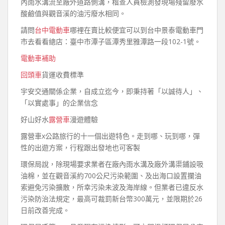
內雨水溝流至廠外道路側溝，稽查人員檢測發現場殘留廢水
酸鹼值與觀音溪的油污廢水相同。
請問
台中電動車
哪裡在賣比較便宜可以到台中景泰電動車門
市去看看總店：臺中市潭子區潭秀里雅潭路一段102-1號。
電動車補助
回頭車
貨運收費標準
宇安交通關係企業，自成立迄今，即秉持著「以誠待人」、
「以實處事」的企業信念
好山好水
露營車
漫遊體驗
露營車x公路旅行的十一個出遊特色。走到哪、玩到哪，彈
性的出遊方案，行程跟出發地也可客製
環保局說，除現場要求業者在廠內雨水溝及廠外溝渠鋪設吸
油棉，並在觀音溪約700公尺污染範圍、及出海口設置攔油
索避免污染擴散，所幸污染未波及海岸線。但業者已違反水
污染防治法規定，最高可裁罰新台幣300萬元，並限期於26
日前改善完成。