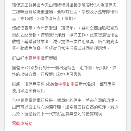
環保志工群英會今天由賴峰偉與議長劉陳昭玲2人為環保志
工趣味競賽敲鑼後登場，全縣有社區、學校及水巡守隊環保
志工等16隊、280位環保志工參加。
賴峰偉表示，今年是澎湖「環保年」，縣府全面加強稽查取
締亂丟廢棄物，持續進行淨灘、淨海工作，建置智慧循環回
收機，輔導餐飲業者，減少提供一次性用餐具，結合觀光產
業推動綠色旅遊，希望從日常生活模式共同維護環境。
好山好水
露營車
漫遊體驗
露營車x公路旅行的十一個出遊特色。走到哪、玩到哪，彈
性的出遊方案，行程跟出發地也可客製
綠能、環保無空污,成為
台中電動車
最新代名詞，目前市場
使用率逐漸普及化
台中景泰電動車行只是一個單純的理由，將來台灣的環境，
出門可以自由放心的深呼吸，讓空氣回歸自然的乾淨，減少
污染，留給我們下一代有好品質無空污的優質環境
電動車補助