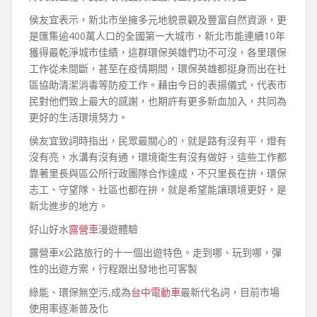
侯友宜表示，新北市坐擁多元地貌景觀及豐富自然資源，更
是匯集逾400萬人口的全國第一大城市，新北市能連續10年
獲得最乾淨城市佳績，這群環保英雄們功不可沒，各里環保
工作從未間斷，甚至在疫情期間，環保英雄都挺身而出在社
區協助清潔消毒等防疫工作。藉由今日的表揚儀式，代表市
民對他們致上最大的感謝，也期許有更多新血加入，共同為
更好的生活環境努力。
侯友宜致詞時指出，民眾最關心的，就是路有沒有平，燈有
沒有亮，水溝有沒有通，環境衛生有沒有做好，這些工作都
靠著里長與區公所行政團隊合作達成，不只里長在拚，環保
志工、守望隊、社區也都在拚，就是希望能讓環境更好，是
新北進步的地方。
好山好水
露營車
漫遊體驗
露營車x公路旅行的十一個出遊特色。走到哪、玩到哪，彈
性的出遊方案，行程跟出發地也可客製
綠能、環保無空污,成為
台中電動車
最新代名詞，目前市場
使用率逐漸普及化