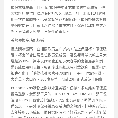
環保意識提高，自7月起環保署更正式推出減塑新政策，連
鎖飲料店提供自備環保杯折扣5元優惠，加上北市12月起禁
用一次性塑膠杯，迅速帶動電商的隨行杯、環保杯提袋等銷
量倍數提升；民眾比以往除了重視材質、保溫保冰的需求以
外，更講求大容量、方便性的重點。
美觀便攜多功能熱銷
蝦皮購物觀察，自相關政策宣布以來，站上保溫杯、環保吸
管、杯套等皆出現雙位數買氣成長，產品搜尋量也較上月大
增超過30%，當中以附吸管並強調大容量的套組最為熱銷，
還有能使用粗吸管、喝到珍珠的款式特別受歡迎，像樂扣樂
扣也推出了「嚼對搖搖吸管杯700ml」，主打Tritan材質、
大容量、大口徑、360度吸管，預計20日正式於站上開賣。
PChome 24h購物上則以外型美觀、便攜、多功能的環保瓶
最為熱銷，就連兒童用的「KINTO/PLAY TUMBLER兒童保
溫瓶300ml」吸管式保溫瓶，也是家長幫孩子準備開學的必
備品之一，另外環保杯帶及提袋也隨之熱銷，杯帶的買氣比
去年達約30%成長，而且選購時除了好看以外，更講求好清