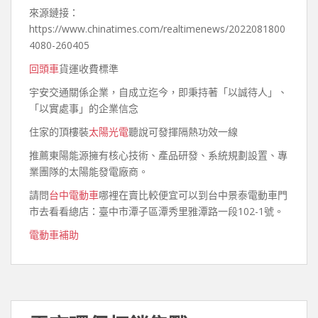
來源鏈接：
https://www.chinatimes.com/realtimenews/2022081800
4080-260405
回頭車
貨運收費標準
宇安交通關係企業，自成立迄今，即秉持著「以誠待人」、
「以實處事」的企業信念
住家的頂樓裝
太陽光電
聽說可發揮隔熱功效一線
推薦東陽能源擁有核心技術、產品研發、系統規劃設置、專
業團隊的太陽能發電廠商。
請問
台中電動車
哪裡在賣比較便宜可以到台中景泰電動車門
市去看看總店：臺中市潭子區潭秀里雅潭路一段102-1號。
電動車補助