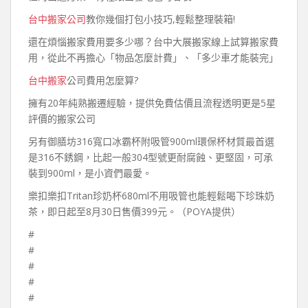
台中搬家公司
教你幾個打包小技巧,輕鬆整理裝箱!
還在煩惱搬家費用要多少哪？台中大展搬家線上試算搬家費
用，從此不再擔心「物品怎麼計費」、「多少車才能裝完」
台中搬家
公司費用怎麼算?
擁有20年純熟搬遷經驗，提供免費估價且流程透明更是5星
評價的搬家公司
另有御膳坊316寬口冰霸杯附吸管900ml環保杯材質最首選
是316不銹鋼，比起一般304型號更耐腐蝕、更堅固，可承
裝到900ml，是小資們最愛。
樂扣樂扣Tritan珍奶杯680ml不用吸管也能輕鬆喝下珍珠奶
茶，即日起至8月30日售價399元。（POYA提供）
#
#
#
#
#