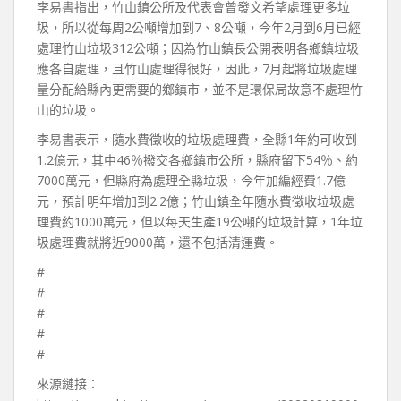
李易書指出，竹山鎮公所及代表會曾發文希望處理更多垃
圾，所以從每周2公噸增加到7、8公噸，今年2月到6月已經
處理竹山垃圾312公噸；因為竹山鎮長公開表明各鄉鎮垃圾
應各自處理，且竹山處理得很好，因此，7月起將垃圾處理
量分配給縣內更需要的鄉鎮市，並不是環保局故意不處理竹
山的垃圾。
李易書表示，隨水費徵收的垃圾處理費，全縣1年約可收到
1.2億元，其中46％撥交各鄉鎮市公所，縣府留下54％、約
7000萬元，但縣府為處理全縣垃圾，今年加編經費1.7億
元，預計明年增加到2.2億；竹山鎮全年隨水費徵收垃圾處
理費約1000萬元，但以每天生產19公噸的垃圾計算，1年垃
圾處理費就將近9000萬，還不包括清運費。
#
#
#
#
#
來源鏈接：