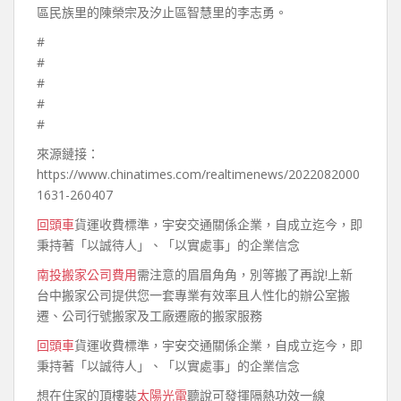
區民族里的陳榮宗及汐止區智慧里的李志勇。
#
#
#
#
#
來源鏈接：
https://www.chinatimes.com/realtimenews/2022082000
1631-260407
回頭車
貨運收費標準，宇安交通關係企業，自成立迄今，即
秉持著「以誠待人」、「以實處事」的企業信念
南投搬家公司費用
需注意的眉眉角角，別等搬了再說!上新
台中搬家公司提供您一套專業有效率且人性化的辦公室搬
遷、公司行號搬家及工廠遷廠的搬家服務
回頭車
貨運收費標準，宇安交通關係企業，自成立迄今，即
秉持著「以誠待人」、「以實處事」的企業信念
想在住家的頂樓裝
太陽光電
聽說可發揮隔熱功效一線