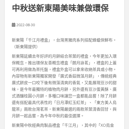
中秋送新東陽美味兼做環保
2022-08-30
新東陽「千江月禮盒」，台灣黑豬肉系列搭配蜂蠟保鮮布。
（新東陽提供）
新東陽延續去年好評的月餅結合茶葉的禮盒，今年更加入環
保概念，推出環保友善概念禮盒「朗月詠茗」，禮盒的上蓋
可再利用做為茶托盤，禮盒外盒可以拿來收納茶具或小物。
內容物有新東陽獨家開發「廣式香菇微藻月餅」，傳統經典
廣式餅皮一口咬下後有微藻清爽的香氣，又能展現豆沙的甜
味，是今年最獨特的植物肉月餅，另外還有豆沙蛋黃酥、廣
式酒釀桂圓小月餅，多種口味讓您一盒都能品嘗！除了月餅
還有搭配最具代表性的「日月潭紅玉紅茶」、「東方美人烏
龍茶」兩款台灣茗茶，新東陽嚴選的兩款茶葉清香回甘，與
月餅一起品嘗，為今年中秋的最佳選擇。
新東陽中秋經典肉製品禮盒「千江月」，其中的「XO烏金