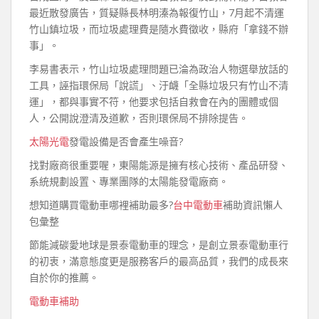
最近散發廣告，質疑縣長林明溱為報復竹山，7月起不清運
竹山鎮垃圾，而垃圾處理費是隨水費徵收，縣府「拿錢不辦
事」。
李易書表示，竹山垃圾處理問題已淪為政治人物選舉放話的
工具，誣指環保局「說謊」、汙衊「全縣垃圾只有竹山不清
運」，都與事實不符，他要求包括自救會在內的團體或個
人，公開說澄清及道歉，否則環保局不排除提告。
太陽光電
發電設備是否會產生噪音?
找對廠商很重要喔，東陽能源是擁有核心技術、產品研發、
系統規劃設置、專業團隊的太陽能發電廠商。
想知道購買電動車哪裡補助最多?
台中電動車
補助資訊懶人
包彙整
節能減碳愛地球是景泰電動車的理念，是創立景泰電動車行
的初衷，滿意態度更是服務客戶的最高品質，我們的成長來
自於你的推薦。
電動車補助