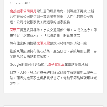
1962-260402
南投搬家公司費用
需注意的眉眉角角，別等搬了再說!上新
台中搬家公司提供您一套專業有效率且人性化的辦公室搬
遷、公司行號搬家及工廠遷廠的搬家服務
回頭車
貨運收費標準，宇安交通關係企業，自成立迄今，即
秉持著「以誠待人」、「以實處事」的企業信念
想在住家的頂樓裝
太陽光電
聽說可發揮隔熱功效一線
推薦東陽能源擁有核心技術、產品研發、系統規劃設置、專
業團隊的太陽能發電廠商。
Google地圖已可更新顯示
潭子電動車
充電站設置地點!!
日本、大陸，發現這些先進的國家已經早就讓電動車優先上
路，而且先進國家空氣品質相當好，電動車節能減碳可以減
少空污