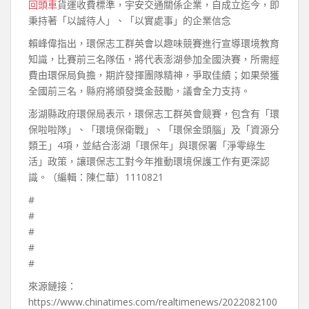
回頭車
貨運收費標準，宇安交通關係企業，自成立迄今，即
秉持著「以誠待人」、「以實處事」的企業信念
賴峰偉指出，環保志工群英會以趣味競賽進行宣導環境教育
知識，比賽前三名隊伍，將代表澎湖參加全國決賽，所需經
費由環保局負擔，期許發揮團隊精神，爭取佳績；如果榮獲
全國前三名，縣府將頒發獎金鼓勵，議會全力支持。
澎湖縣政府環保局表示，環保志工群英會競賽，包含有「環
保啦啦隊」、「環境保衛戰」、「環保金頭腦」及「資源分
類王」4項，並結合澎湖「環保年」與環保署「淨零綠生
活」政策，讓環保志工對今年推動環境保護工作有更深認
識。（編輯：陳仁華）1110821
#
#
#
#
#
來源鏈接：
https://www.chinatimes.com/realtimenews/2022082100