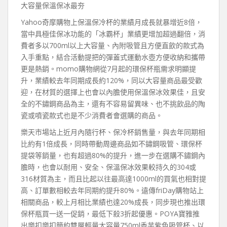
大容量保溫保冰最夯
Yahoo奇摩購物上保溫保冷杯的業績月成長就暴增近8倍，
當中具極佳保冰功能的「冰霸杯」業績更增加超過翻倍，消
費者多以700ml以上大容量、內附吸管且方便直飲的款式為
入手重點，結合活動提把的彈蓋式運動水壺方便收納和攜帶
更是熱銷。momo購物網從7月起的環保杯瓶需求明顯提
升，業績較去年同期成長約120%，同以大容量商品最受歡
迎，在材質的選擇上也會以內膽使用保溫保冰效果佳，且安
全的不鏽鋼商品為主，還有不容易留異味、也不挑飲品的陶
瓷或噴瓷款式也是不少消費者會選購的商品。
樂天市場站上近月內隨行杯、保冷杯銷售量，與去年同期相
比約有1倍成長，同時帶動周邊商品如不鏽鋼吸管、環保杯
提袋等銷量，也有超過80%的提升，進一步在選購不鏽鋼內
膽時，也會以耐用、安全、保溫保冰效果較持久的304或
316材質為主，而且比起以往最高達1000ml的買氣也相對提
高、訂單數相較去年同期約提升80%。遠傳friDay購物站上
相關商品，較上月相比業績也達20%成長，同步現也推出環
保杯瓶買一送一促銷，最低下殺3折起優惠。POYA寶雅推
出樂扣樂扣簡約雙層輕量大容量750ml香芋紫色吸管杯、以