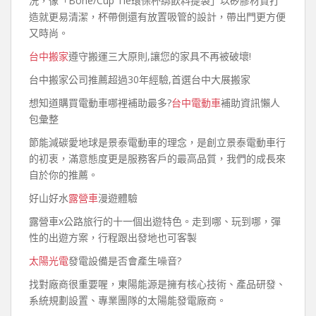
洗，像「Bone/Cup Tie環保杯綁飲料提袋」以矽膠材質打
造就更易清潔，杯帶側還有放置吸管的設計，帶出門更方便
又時尚。
台中搬家
遵守搬運三大原則,讓您的家具不再被破壞!
台中搬家公司推薦超過30年經驗,首選台中大展搬家
想知道購買電動車哪裡補助最多?
台中電動車
補助資訊懶人
包彙整
節能減碳愛地球是景泰電動車的理念，是創立景泰電動車行
的初衷，滿意態度更是服務客戶的最高品質，我們的成長來
自於你的推薦。
好山好水
露營車
漫遊體驗
露營車x公路旅行的十一個出遊特色。走到哪、玩到哪，彈
性的出遊方案，行程跟出發地也可客製
太陽光電
發電設備是否會產生噪音?
找對廠商很重要喔，東陽能源是擁有核心技術、產品研發、
系統規劃設置、專業團隊的太陽能發電廠商。