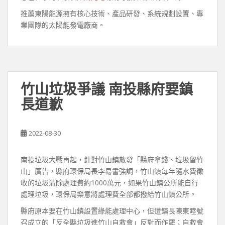
推薦東陽能源擁有核心技術、產品研發、系統規劃設置、專
業團隊的太陽能發電廠商。
竹山垃圾爭議 南投縣府要鎮
長道歉
2022-08-30
南投垃圾大戰再起，針對竹山鎮散發「縣府拿錢、垃圾留竹
山」廣告，縣府環保局長李易書強調，竹山鎮每年隨水費徵
收的垃圾清除處理費約1000萬元，如果竹山鎮公所能自行
處理垃圾，環保局樂意將處理費全部都撥給竹山鎮公所。
縣府原本要在竹山鎮設置綠能處理中心，但遭鎮長陳東睦號
召成立的「反全縣垃圾進竹山自救會」反對而作罷；自救會