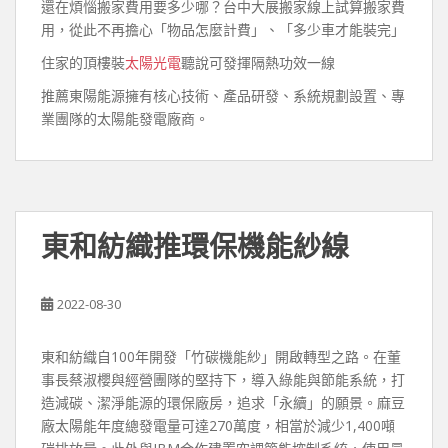
還在煩惱搬家費用要多少哪？台中大展搬家線上試算搬家費
用，從此不再擔心「物品怎麼計費」、「多少車才能裝完」
住家的頂樓裝
太陽光電
聽說可發揮隔熱功效一線
推薦東陽能源擁有核心技術、產品研發、系統規劃設置、專
業團隊的太陽能發電廠商。
東和紡織推環保機能紗線
2022-08-30
東和紡織自100年開發「竹碳機能紗」開啟轉型之路。在董
事長蔡淑櫻與經營團隊的堅持下，導入綠能與節能系統，打
造減碳、潔淨能源的環保廠房，追求「永續」的願景。麻豆
廠太陽能年度總發電量可達270萬度，相當於減少1,400噸