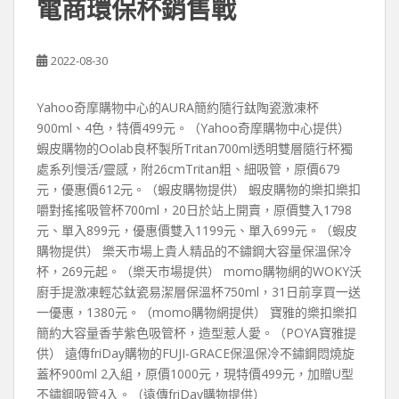
電商環保杯銷售戰
2022-08-30
Yahoo奇摩購物中心的AURA簡約隨行鈦陶瓷激凍杯
900ml、4色，特價499元。（Yahoo奇摩購物中心提供）
蝦皮購物的Oolab良杯製所Tritan700ml透明雙層隨行杯獨
處系列慢活/靈感，附26cmTritan粗、細吸管，原價679
元，優惠價612元。（蝦皮購物提供） 蝦皮購物的樂扣樂扣
嚼對搖搖吸管杯700ml，20日於站上開賣，原價雙入1798
元、單入899元，優惠價雙入1199元、單入699元。（蝦皮
購物提供） 樂天市場上貴人精品的不鏽鋼大容量保溫保冷
杯，269元起。（樂天市場提供） momo購物網的WOKY沃
廚手提激凍輕芯鈦瓷易潔層保溫杯750ml，31日前享買一送
一優惠，1380元。（momo購物網提供） 寶雅的樂扣樂扣
簡約大容量香芋紫色吸管杯，造型惹人愛。（POYA寶雅提
供） 遠傳friDay購物的FUJI-GRACE保溫保冷不鏽鋼悶燒旋
蓋杯900ml 2入組，原價1000元，現特價499元，加贈U型
不鏽鋼吸管4入。（遠傳friDay購物提供）