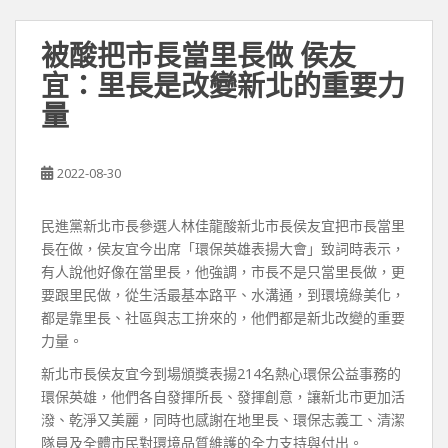
被酸把市長當里長做 侯友
宜：里長是改變新北的重要力
量
2022-08-30
民進黨新北市長參選人林佳龍酸新北市長侯友宜把市長當里
長在做，侯友宜今出席「環保英雄表揚大會」致詞時表示，
有人說他好像在當里長，他強調，市長不是只當里長做，更
要跟里民做，從生活最基本路平、水溝通，到環境綠美化，
都是靠里長、社區與志工拚來的，他們都是新北改變的重要
力量。
新北市長侯友宜今到場頒獎表揚214名熱心環保公益事務的
環保英雄，他們各自發揮所長、發揮創意，讓新北市更加活
潑、乾淨又美麗，同時也感謝在地里長、環保志義工、清潔
隊員及全體市民對環境品質維護的全力支持與付出。