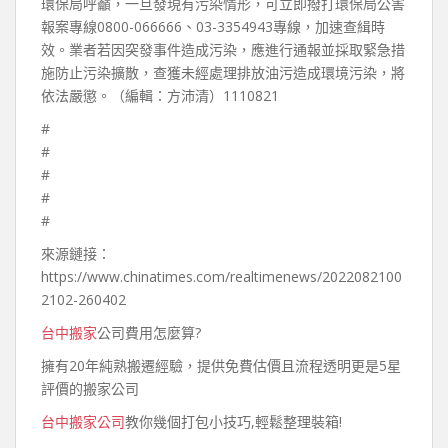
環保局呼籲，一旦發現有污染情形，可立即撥打環保局公害
報案專線0800-066666、03-3354943專線，加速查緝時
效。業者若因突發事件造成污染，應進行通報並採取緊急措
施防止污染擴散，查獲未經處理排放油污造成環境污染，將
依法嚴懲。（編輯：方沛清）1110821
#
#
#
#
#
來源鏈接：
https://www.chinatimes.com/realtimenews/2022082100
2102-260402
台中搬家
公司費用怎麼算?
擁有20年純熟搬遷經驗，提供免費估價且流程透明更是5星
評價的搬家公司
台中搬家公司
教你幾個打包小技巧,輕鬆整理裝箱!