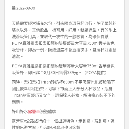
2022-08-30
天熱需要經常補充水份，引來隨身環保杯流行，除了單純的
裝水以外，其他飲品一樣可用、好用，新穎造型，有的附上
洗淨吸管用具，並取代一次性的一般吸管，為環保貢獻。
POYA寶雅推樂扣樂扣簡約雙層輕量大容量750ml香芋紫色
吸管杯，即為一例，隔絕溫度不會直接凍手，雙層杯好處易
清潔。
POYA寶雅推樂扣樂扣簡約雙層輕量大容量750ml香芋紫色
吸管杯，即日起至8月30日售價339元。（POYA提供）
同時，樂扣樂扣Tritan珍奶杯680ml不用吸管也能輕鬆喝下
國民飲料珍珠奶茶，可容下市面上大部分大杯飲品，瓶身
Tritan材質輕巧又安全，環保達人必備，解決擔心裝不下的
問題。
好山好水
露營車
漫遊體驗
露營車x公路旅行的十一個出遊特色。走到哪、玩到哪，彈
性的出遊方案，行程跟出發地也可客製