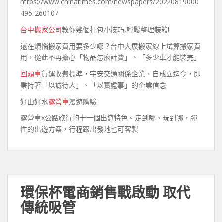
https://www.chinatimes.com/newspapers/20220819000
495-260107
台中搬家公司
教你幾個打包小技巧,輕鬆整理裝箱!
還在煩惱搬家費用要多少哪？台中大展搬家線上試算搬家費
用，從此不再擔心「物品怎麼計費」、「多少車才能裝完」
回頭車
貨運收費標準，宇安交通關係企業，自成立迄今，即
秉持著「以誠待人」、「以實處事」的企業信念
好山好水
露營車
漫遊體驗
露營車x公路旅行的十一個出遊特色。走到哪、玩到哪，彈
性的出遊方案，行程跟出發地也可客製
環保杯電商銷售戰啟動 取代
傳統吸管