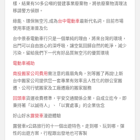
樣，結果有50多公噸的營建事業廢棄物，將依廢棄物清理法
移請警方偵辦。
綠能、環保無空污,成為
台中電動車
最新代名詞，目前市場
使用率逐漸普及化
台中景泰電動車行只是一個單純的理由，將來台灣的環境，
出門可以自由放心的深呼吸，讓空氣回歸自然的乾淨，減少
污染，留給我們下一代有好品質無空污的優質環境
電動車補助
南投搬家公司費用
需注意的眉眉角角，別等搬了再說!上新
台中搬家公司提供您一套專業有效率且人性化的辦公室搬
遷、公司行號搬家及工廠遷廠的搬家服務
回頭車
貨運收費標準，宇安交通關係企業，自成立迄今，即
秉持著「以誠待人」、「以實處事」的企業信念
好山好水
露營車
漫遊體驗
露營車x公路旅行的十一個出遊特色。走到哪、玩到哪，彈
性的出遊方案，行程跟出發地也可客製