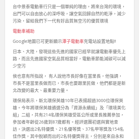
台中景泰電動車行只是一個單純的理由，將來台灣的環境，
出門可以自由放心的深呼吸，讓空氣回歸自然的乾淨，減少
污染，留給我們下一代有好品質無空污的優質環境
電動車補助
Google地圖已可更新顯示
潭子電動車
充電站設置地點!!
日本、大陸，發現這些先進的國家已經早就讓電動車優先上
路，而且先進國家空氣品質相當好，電動車節能減碳可以減
少空污
侯也意有所指說， 有人說他市長好像在當里長，他強調，
市長不是當里長做而已，市長也要跟里民做，他們都是是新
北改變的最大、最重要力量。
環保局表示，新北環保英雄10年已表揚超過3000位環保英
雄。今年將環保英雄遴選分為「資源永續組」及「環境美化
組」二組，共有214名環保英雄受區公所或里長推薦參加，
參加者年齡從26歲到87歲都有。經評選團初選與實地查
訪，決選出2名特優獎、21名優等獎、37名甲等獎及154名
佳作獎，其中脫穎而出的2名特優獎得主，分別是來自永和