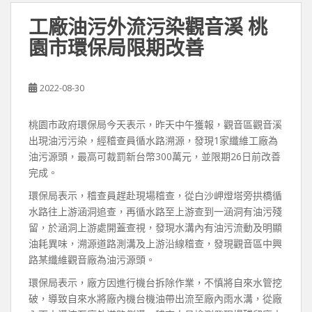
工廠油污外流污染觀音溪 桃
園市環保局限期改善
2022-08-30
桃園市政府環保局今天表示，昨天中午獲報，觀音區觀音溪
出現油污污染，經稽查員循水路溯源，發現1家纖維工廠為
油污源頭，最高可裁罰新台幣300萬元，並限期26日前改善
完成。
環保局表示，稽查員趕赴現場稽查，從白沙岬燈塔旁拱橋循
水路往上游涵洞追查，再循水路至上游查到一涵洞有油污殘
留，於涵洞上游處開蓋查視，發現水溝內有油污流動及明顯
油耗異味，溯源道路測溝及上游沿線稽查，發現觀音區中興
路某纖維觀音廠為油污源頭。
環保局表示，廠方因進行機台拆除作業，不慎將自來水管挖
破，導致自來水將廠內機台機油帶出流至廠內雨水溝，從廠