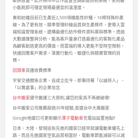
碳排放量。此外與IBM合作建置空調節能控制系統，使用最
小能耗即可穩定現場最適宜的溫溼度。
東和紡織目前已生產近2,500項機能性紗種，16條特殊紗產
線。為了更有效、精準管理紗線品質與生產條件，更導入雲
端知識管理系統，建構最適化紡作條件資料庫與標準。透過
大數據匯整與分析，能為客戶量身打造最適化的客製化產品
為顧客創造更高的價值。而雲端的導入更能不受時空限制，
快速回應客戶需求，落實行動化、敏捷化與精實管理的目
標。
回頭車
貨運收費標準
宇安交通關係企業，自成立迄今，即秉持著「以誠待人」、
「以實處事」的企業信念
台中搬家
遵守搬運三大原則,讓您的家具不再被破壞!
台中搬家公司推薦超過30年經驗,首選台中大展搬家
Google地圖已可更新顯示
潭子電動車
充電站設置地點!!
日本、大陸，發現這些先進的國家已經早就讓電動車優先上
路，而且先進國家空氣品質相當好，電動車節能減碳可以減