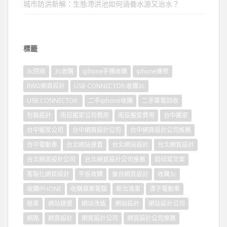
城市防洪新解：生態滯洪池如何涵養水源又治水？
標籤
3c回收
3c收購
iphone手機收購
iphone維修
RWD網頁設計
USB CONNECTOR.收購3c
USB CONNECTOR
二手iphone收購
二手筆電回收
包裝設計
南投搬家公司費用
南投搬家費用
台中搬家
台中搬家公司
台中網頁設計公司
台中網頁設計公司推薦
台中電動車
台北網站建置
台北網站設計
台北網頁設計
台北網頁設計公司
台北網頁設計公司推薦
如何寫文案
客製化網頁設計
平板收購
後台網頁設計
收購3c
收購IPHONE
收購蘋果電腦
新北清潔
潭子電動車
租車
網站建置
網站改版
網站設計
網站設計公司
網路
網頁設計
網頁設計公司
網頁設計公司推薦