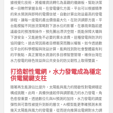
據視覺化技術，將複雜資訊轉化為直觀的儀錶板，幫助決策
者一目瞭然掌握全局。在發電優化方面，平台可以根據精準
的來水預測與即時的電價信號，自動計算出效益最高的發電
排程，讓每一度電的產出價值最大化。在防洪調節方面，平
台能模擬不同放流策略對下游水位的影響，在暴雨來臨前建
議最佳的預洩降操作，預先騰出滯洪空間，既能保障大壩與
下游安全，又能避免不必要的棄水浪費。這種發電與防洪的
協同優化，過去常因兩者目標衝突而難以權衡。如今透過數
位平台的科學模擬與效益計算，能夠找到對社會整體最有利
的平衡點，真正實現水資源的多目標智慧管理，確保台灣在
水力發電的綠色效益與公共安全的防災韌性上取得雙贏。
打造韌性電網，水力發電成為穩定
供電關鍵支柱
隨著再生能源佔比提升，太陽能與風力的間歇性對電網穩定
構成挑戰。此時，具備快速起停與調節能力的水力發電，角
色愈發重要。透過數位化與AI預測的加持，水力發電的調度
彈性與可靠性被提升到新的層次。AI模型能更準確預測未來
幾天太陽能與風力的發電量，從而逆向推算出電網對水力調