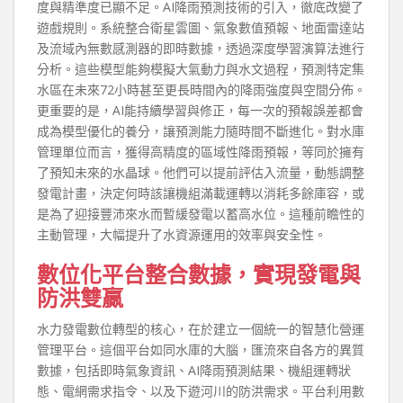
度與精準度已顯不足。AI降雨預測技術的引入，徹底改變了
遊戲規則。系統整合衛星雲圖、氣象數值預報、地面雷達站
及流域內無數感測器的即時數據，透過深度學習演算法進行
分析。這些模型能夠模擬大氣動力與水文過程，預測特定集
水區在未來72小時甚至更長時間內的降雨強度與空間分佈。
更重要的是，AI能持續學習與修正，每一次的預報誤差都會
成為模型優化的養分，讓預測能力隨時間不斷進化。對水庫
管理單位而言，獲得高精度的區域性降雨預報，等同於擁有
了預知未來的水晶球。他們可以提前評估入流量，動態調整
發電計畫，決定何時該讓機組滿載運轉以消耗多餘庫容，或
是為了迎接豐沛來水而暫緩發電以蓄高水位。這種前瞻性的
主動管理，大幅提升了水資源運用的效率與安全性。
數位化平台整合數據，實現發電與
防洪雙贏
水力發電數位轉型的核心，在於建立一個統一的智慧化營運
管理平台。這個平台如同水庫的大腦，匯流來自各方的異質
數據，包括即時氣象資訊、AI降雨預測結果、機組運轉狀
態、電網需求指令、以及下遊河川的防洪需求。平台利用數