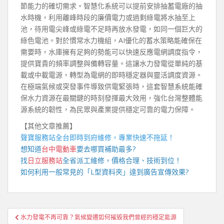
節能力的確切需求。智慧化系統可以提前安排抽蓄電廠的抽
水時機，利用離峰時段的廉價電力或過剩綠電將水抽至上
池，待用電尖峰或綠電不足時再放水發電，如同一個巨大的
綠色電池。對於慣常水力機組，AI優化的蓄水策略能確保在
需要時，水庫擁有足夠的勢能可以快速反應電網調度指令，
提供寶貴的頻率調整與備轉容量。這讓水力發電從單純的基
載或中載電源，轉型為電網的即時穩定器與靈活調度資源。
在極端氣候或突發事件導致供電緊張時，這套智慧系統能確
保水力資源在最關鍵的時刻發揮最大效用，強化台灣整體能
源系統的韌性，為民眾與產業提供穩定可靠的電力保障。
【其他文章推薦】
聲寶服務站
全台即時到府維修，專業快速不拖延！
想知道
台中電動車
要去哪買補助最多?
找
日立服務站
全省派工維修，價格合理、技術到位！
如何利用一般常見的「
L型資料夾
」達到廣告宣傳效果?
文
水力發電不再可靠？氣候變遷如何摧毀我們曾經的穩定能源