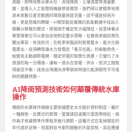
測器，即時收集水庫水位、流域降雨、土壤濕度等海量數
據，並導入人工智慧與機器學習模型，我們得以更精準地預
測未來數日甚至數週的降雨量與逕流量。這不僅是技術升
級，更是思維的轉變。AI模型能從複雜的氣象數據中找出人
類難以察覺的模式，將預測不確定性大幅降低。這意味著水
庫管理單位可以更自信地制定蓄水策略，在暴雨來臨前預先
騰出庫容，有效防洪；在乾季來臨前則智慧蓄水，最大化綠
電產出。這項轉型讓水力發電從「看天吃飯」的被動角色，
蛻變為主動調節電網、穩定供電的智慧化資產。它優化了水
資源的每一分價值，讓每一滴水在發電、供水、防洪之間取
得最佳平衡，成為台灣邁向淨零碳排與強化能源韌性不可或
缺的關鍵拼圖。
AI降雨預測技術如何顛覆傳統水庫
操作
傳統的水庫操作規線主要依據歷史水文統計資料制定，屬於
一種靜態、反應式的管理。當雷達回波顯示雲雨帶接近，操
作員才依據標準作業程序進行調節。這種方式在氣候穩定的
年代或許足夠，但面對如今劇烈變動的天氣型態，其反應速