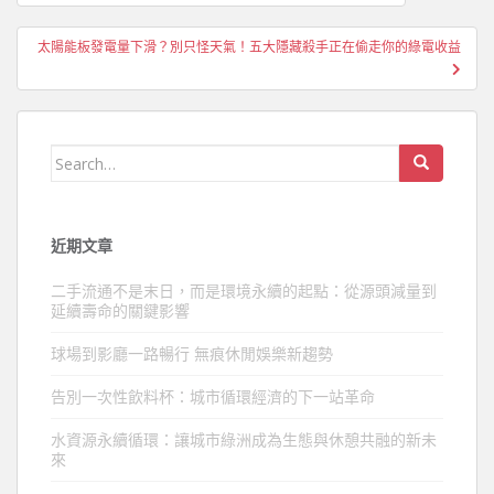
章
導
太陽能板發電量下滑？別只怪天氣！五大隱藏殺手正在偷走你的綠電收益
覽
Search
for:
近期文章
二手流通不是末日，而是環境永續的起點：從源頭減量到
延續壽命的關鍵影響
球場到影廳一路暢行 無痕休閒娛樂新趨勢
告別一次性飲料杯：城市循環經濟的下一站革命
水資源永續循環：讓城市綠洲成為生態與休憩共融的新未
來