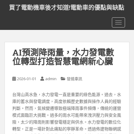
S
買了電動機車後才知道!電動車的優點與缺點
k
i
TOGGLE
p
t
o
m
AI預測降雨量，水力發電數
a
i
位轉型打造智慧電網新心臟
n
c
o
2026-01-01
admin
發燒車訊
n
t
台灣山高水急，水力發電一直是重要的綠色能源。過去，水
e
庫的蓄水與發電調度，高度依賴歷史數據與操作人員的經驗
n
判斷。然而，氣候變遷導致極端降雨事件頻傳，傳統的運營
t
模式面臨巨大挑戰。過多的雨水可能帶來洩洪壓力與安全風
險，太少的降雨則影響發電穩定與供水。水力發電的數位化
轉型，正是一場針對此痛點的寧靜革命。透過佈建物聯網感