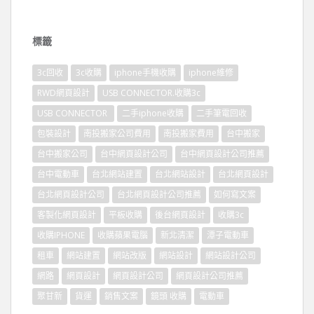
標籤
3c回收
3c收購
iphone手機收購
iphone維修
RWD網頁設計
USB CONNECTOR.收購3c
USB CONNECTOR
二手iphone收購
二手筆電回收
包裝設計
南投搬家公司費用
南投搬家費用
台中搬家
台中搬家公司
台中網頁設計公司
台中網頁設計公司推薦
台中電動車
台北網站建置
台北網站設計
台北網頁設計
台北網頁設計公司
台北網頁設計公司推薦
如何寫文案
客製化網頁設計
平板收購
後台網頁設計
收購3c
收購IPHONE
收購蘋果電腦
新北清潔
潭子電動車
租車
網站建置
網站改版
網站設計
網站設計公司
網路
網頁設計
網頁設計公司
網頁設計公司推薦
聚甘新
貨運
銷售文案
鏡頭 收購
電動車