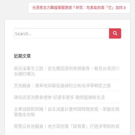
導
光憑意志力難擋葷腥誘惑？研究：吃素能耐靠「它」加持
覽
Search
for:
近期文章
新店溪重生之路：從毛蟹回游到魚類復育，看見台灣河川
永續的曙光
荒地翻身：雜草地與墓區邊緣的公有地淨零轉型之路
環保店家消費拿禮券 好康多更多 聰明選擇綠生活
企業減碳新契機！自主減量計畫申請時間放寬，掌握合規
實務全攻略
閒置公有地翻身！地方政府靠「碳資產」打造淨零新財源