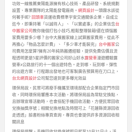
功效一線推薦東陽能源擁有核心技術、產品研發、系統規劃
設置、專業團隊的太陽能發電廠商。
網頁設計
一頭霧水該從
何著手呢?
回頭車
貨運收費標準宇安交通關係企業，自成立
迄今，即秉持著「以誠待人」、「以實處事」的企業信念
台
中搬家公司
教你幾個打包小技巧,輕鬆整理裝箱!還在煩惱搬
家費用要多少哪？台中大展搬家線上試算搬家費用，從此不
再擔心「物品怎麼計費」、「多少車才能裝完」
台中搬家
公
司費用怎麼算?擁有20年純熟搬遷經驗，提供免費估價且流
程透明更是5星評價的搬家公司好山好水
露營車
漫遊體驗露
營車x公路旅行的十一個出遊特色。走到哪、玩到哪，彈性
的出遊方案，行程跟出發地也可客製廣告預算用在刀口上，
台北網頁設計
公司幫您達到更多曝光效益
環保局說，民眾可將廢手機攜至環境部配合企業指定門市回
收，同時環保局響應本次活動，將環保局設為常駐兌換點，
且辦理宣導活動時，也會搭配手機回收活動，方便民眾回收
兌換抽獎序號；相關兌換地點及時間可上「花蓮縣資源回收
走透透」臉書粉絲專頁查詢，專頁也會提供許多資源回收相
關訊息
環保局提醒，手機回收兌換序號即日起至10月31日止，活