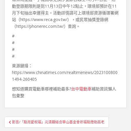
動登錄期限則是到11月13日中午12點止，環境部預計在11
月下旬抽出幸運得主，活動詳情請可上環境部資源循環署網
站（https://www.reca.gov.tw/），或民眾抽獎登錄網
（https://phonerec.com.tw/）查詢。
#
#
#
#
來源鏈接：
https://www.chinatimes.com/realtimenews/2023100800
1494-260405
想知道購買電動車哪裡補助最多?
台中電動車
補助資訊懶人
包彙整
文
影音/「點亮愛祝福」元清觀結合華山基金會祈福點燈助孤老
章