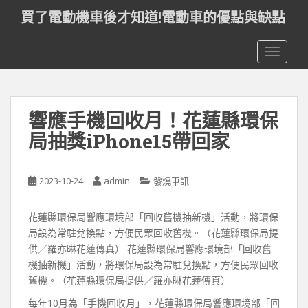
S
買了電動機車後才知道!電動車的優點與缺點
k
i
TOGGLE
p
t
o
m
響應手機回收月！花蓮縣環保
a
i
局抽獎iPhone15帶回家
n
c
o
2023-10-24
admin
發燒車訊
n
t
花蓮縣環保局響應環境部「回收舊機抽新機」活動，將環保
e
局設為常駐兌換點，方便民眾回收舊機。（花蓮縣環保局提
n
供／羅亦晽花蓮傳真） 花蓮縣環保局響應環境部「回收舊
t
機抽新機」活動，將環保局設為常駐兌換點，方便民眾回收
舊機。（花蓮縣環保局提供／羅亦晽花蓮傳真）
每年10月為「手機回收月」，花蓮縣環保局響應環境部「回