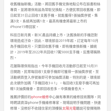
收舊機抽新機」活動，將回舊手機兌換地點公布在臉書粉絲
專頁，並將環保局設為常駐兌換點，方便民眾回收舊機，即
日起至31日止回收1支舊手機，就能獲得1張抽獎序號，集
滿3次，系統再加碼1次，最高有機會將最新上市的
iPhone15帶回家。
科技日新月異，新3C產品持續上市，汰舊換新的手機恐對
環境造成汙染，因此，環境部自2019年起，訂定每年10月
為手機回收月，只要回收舊手機，即有機會換新機，據統
計，2019年至2022年共回收17萬5000支手機，反應堪稱熱
烈。
花蓮縣環保局指出，今年手機回收月活動即日起至10月31
日開跑，民眾每回收1支廢手機即可獲得一張抽獎序號，至
活動網頁登入序號後即可參加抽獎活動，特別的是，環境部
此次額外加碼「手機回收3＋1」，每回收3支廢手機可再加
贈1次抽獎機會，意即回收愈多，中獎機會愈大。
推薦評價好的
iphone維修
中心擁有專業的維修技術團隊，同
時聘請資深iphone手機維修專家，現場說明手機問題，快速
修理，沒修好不收錢住家的頂樓裝
太陽光電
聽說可發揮隔熱