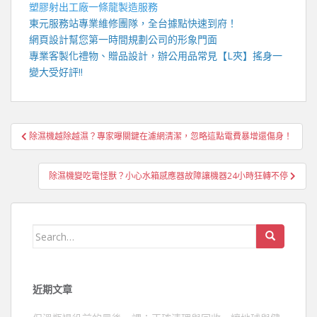
塑膠射出工廠
一條龍製造服務
東元服務站
專業維修團隊，全台據點快速到府！
網頁設計
幫您第一時間規劃公司的形象門面
專業客製化禮物、贈品設計，辦公用品常見【
L夾
】搖身一
變大受好評!!
文
除濕機越除越濕？專家曝關鍵在濾網清潔，忽略這點電費暴增還傷身！
章
導
除濕機變吃電怪獸？小心水箱感應器故障讓機器24小時狂轉不停
覽
Search
for:
近期文章