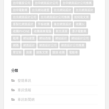
台中搬家公司
台中網頁設計公司
台中網頁設計公司推薦
台中電動車
台北網站建置
台北網站設計
台北網頁設計
台北網頁設計公司
台北網頁設計公司推薦
如何寫文案
客製化網頁設計
平板收購
後台網頁設計
收購3c
收購IPHONE
收購蘋果電腦
新北清潔
潭子電動車
租車
網站建置
網站改版
網站設計
網站設計公司
網路
網頁設計
網頁設計公司
網頁設計公司推薦
聚甘新
貨運
銷售文案
鏡頭 收購
電動車
分類
發燒車訊
車訊情報
車訊新聞網