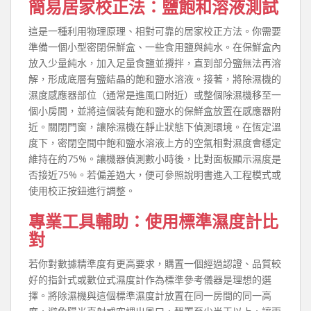
簡易居家校正法：鹽飽和溶液測試
這是一種利用物理原理、相對可靠的居家校正方法。你需要
準備一個小型密閉保鮮盒、一些食用鹽與純水。在保鮮盒內
放入少量純水，加入足量食鹽並攪拌，直到部分鹽無法再溶
解，形成底層有鹽結晶的飽和鹽水溶液。接著，將除濕機的
濕度感應器部位（通常是進風口附近）或整個除濕機移至一
個小房間，並將這個裝有飽和鹽水的保鮮盒放置在感應器附
近。關閉門窗，讓除濕機在靜止狀態下偵測環境。在恆定溫
度下，密閉空間中飽和鹽水溶液上方的空氣相對濕度會穩定
維持在約75%。讓機器偵測數小時後，比對面板顯示濕度是
否接近75%。若偏差過大，便可參照說明書進入工程模式或
使用校正按鈕進行調整。
專業工具輔助：使用標準濕度計比
對
若你對數據精準度有更高要求，購置一個經過認證、品質較
好的指針式或數位式濕度計作為標準參考儀器是理想的選
擇。將除濕機與這個標準濕度計放置在同一房間的同一高