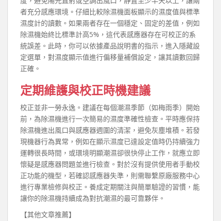
度，避免陽光直射或空調出風口，靜置至少半天以上，讓兩
者充分感應環境。仔細比較除濕機面板顯示的濕度值與標準
濕度計的讀數。如果兩者存在一個穩定、固定的差值，例如
除濕機始終比標準計高5%，這代表感應器存在可校正的系
統誤差。此時，你可以依據產品說明書的指示，進入隱藏設
定選單，對濕度顯示值進行偏移量補償設定，讓其讀數回歸
正確。
定期維護與校正時機建議
校正並非一勞永逸。建議在每個潮濕季節（如梅雨季）開始
前，為除濕機進行一次簡易的濕度準確性檢查。平時應保持
除濕機進出風口與感應器週圍的清潔，避免灰塵堆積。若發
現機器行為異常，例如在顯示濕度已達設定值時仍持續強力
運轉很長時間，或環境明顯潮濕卻很快停止工作，就應立即
懷疑是感應器問題並進行檢查。對於沒有提供使用者手動校
正功能的機型，若確認感應器失準，則需聯繫原廠服務中心
進行專業檢修與校正。養成定期關注與簡單驗證的習慣，能
讓你的除濕機持續成為對抗潮濕的最可靠夥伴。
【其他文章推薦】