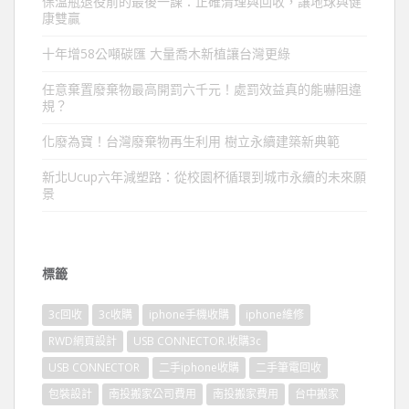
保溫瓶退役前的最後一課：正確清理與回收，讓地球與健
康雙贏
十年增58公噸碳匯 大量喬木新植讓台灣更綠
任意棄置廢棄物最高開罰六千元！處罰效益真的能嚇阻違
規？
化廢為寶！台灣廢棄物再生利用 樹立永續建築新典範
新北Ucup六年減塑路：從校園杯循環到城市永續的未來願
景
標籤
3c回收
3c收購
iphone手機收購
iphone維修
RWD網頁設計
USB CONNECTOR.收購3c
USB CONNECTOR
二手iphone收購
二手筆電回收
包裝設計
南投搬家公司費用
南投搬家費用
台中搬家