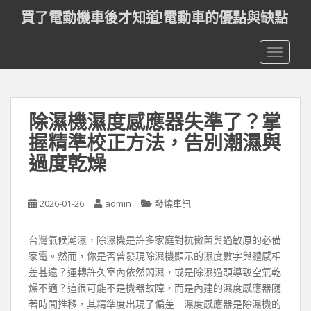
S
買了電動機車後才知道!電動車的優點與缺點
k
i
TOGGLE
p
t
o
m
除濕機濕度感應器失準了？掌
a
i
握精準校正方法，告別潮濕與
n
過度乾燥
c
o
n
2026-01-26
admin
發燒車訊
t
e
台灣氣候潮濕，除濕機是許多家庭對抗黴菌與過敏原的必備
n
家電。然而，你是否曾發現除濕機顯示的濕度數字與體感相
t
差甚遠？運轉許久室內依然悶濕，或是除濕過頭導致空氣乾
燥不適？這很可能不是機器故障，而是內建的濕度感應器隨
著時間推移，其精準度出現了偏差。濕度感應器是除濕機的