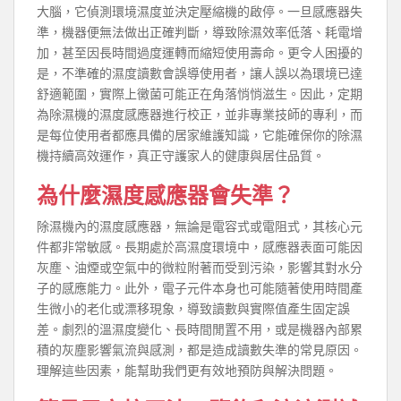
大腦，它偵測環境濕度並決定壓縮機的啟停。一旦感應器失
準，機器便無法做出正確判斷，導致除濕效率低落、耗電增
加，甚至因長時間過度運轉而縮短使用壽命。更令人困擾的
是，不準確的濕度讀數會誤導使用者，讓人誤以為環境已達
舒適範圍，實際上黴菌可能正在角落悄悄滋生。因此，定期
為除濕機的濕度感應器進行校正，並非專業技師的專利，而
是每位使用者都應具備的居家維護知識，它能確保你的除濕
機持續高效運作，真正守護家人的健康與居住品質。
為什麼濕度感應器會失準？
除濕機內的濕度感應器，無論是電容式或電阻式，其核心元
件都非常敏感。長期處於高濕度環境中，感應器表面可能因
灰塵、油煙或空氣中的微粒附著而受到污染，影響其對水分
子的感應能力。此外，電子元件本身也可能隨著使用時間產
生微小的老化或漂移現象，導致讀數與實際值產生固定誤
差。劇烈的溫濕度變化、長時間閒置不用，或是機器內部累
積的灰塵影響氣流與感測，都是造成讀數失準的常見原因。
理解這些因素，能幫助我們更有效地預防與解決問題。