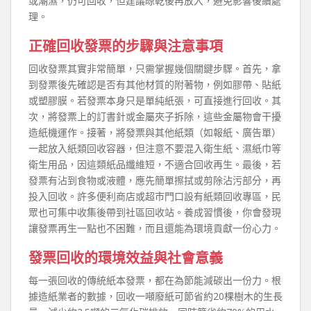
或潮濕，仍可回收，但建議晾乾後再放入，避免影響後續處
理。
正確回收發票的步驟與注意事項
回收發票其實非常簡單，只需掌握幾個關鍵步驟。首先，拿
到發票後先確認是否有其他材質的附著物，例如膠帶、貼紙
或塑膠膜。若發票本身只是單純紙張，可直接進行回收。其
次，將發票上的訂書針或金屬夾子拆除，這些金屬物會干擾
造紙機運作。接著，將發票與其他紙類（如報紙、廣告單）
一起放入紙類回收容器，但注意不要混入衛生紙、濕紙巾等
衛生用品，因這類紙品纖維短，不適合回收再生。最後，若
發票有沾到食物或液體，應先簡單擦拭或剪除沾污部分，再
投入回收。許多便利商店或超市門口設有紙類回收專區，民
眾也可集中收集後帶到社區回收站。養成習慣後，你會發現
讓發票再生一點也不困難，而且還能為環境貢獻一份心力。
發票回收的環境效益與社會意義
每一張回收的傳統紙本發票，都在為節能減碳出一份力。根
據造紙業者的數據，回收一噸廢紙可節省約20棵樹木的生長