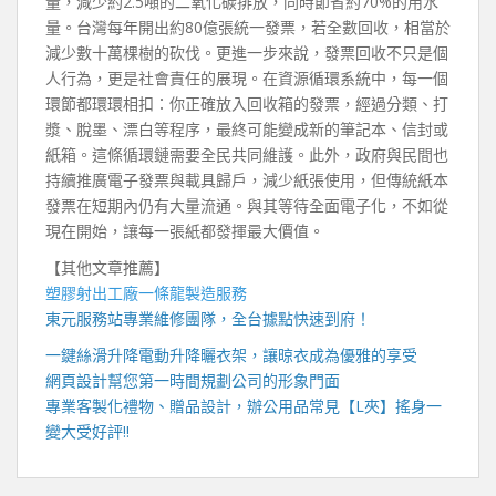
量，減少約2.5噸的二氧化碳排放，同時節省約70%的用水
量。台灣每年開出約80億張統一發票，若全數回收，相當於
減少數十萬棵樹的砍伐。更進一步來說，發票回收不只是個
人行為，更是社會責任的展現。在資源循環系統中，每一個
環節都環環相扣：你正確放入回收箱的發票，經過分類、打
漿、脫墨、漂白等程序，最終可能變成新的筆記本、信封或
紙箱。這條循環鏈需要全民共同維護。此外，政府與民間也
持續推廣電子發票與載具歸戶，減少紙張使用，但傳統紙本
發票在短期內仍有大量流通。與其等待全面電子化，不如從
現在開始，讓每一張紙都發揮最大價值。
【其他文章推薦】
塑膠射出工廠
一條龍製造服務
東元服務站
專業維修團隊，全台據點快速到府！
一鍵絲滑升降
電動升降曬衣架
，讓晾衣成為優雅的享受
網頁設計
幫您第一時間規劃公司的形象門面
專業客製化禮物、贈品設計，辦公用品常見【
L夾
】搖身一
變大受好評!!