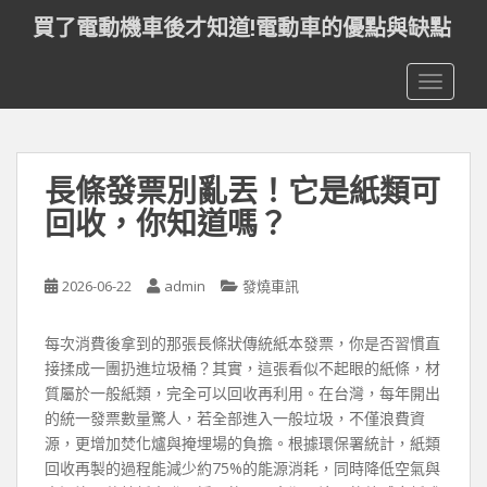
S
買了電動機車後才知道!電動車的優點與缺點
k
i
TOGGLE
p
t
o
m
長條發票別亂丟！它是紙類可
a
i
回收，你知道嗎？
n
c
o
2026-06-22
admin
發燒車訊
n
t
每次消費後拿到的那張長條狀傳統紙本發票，你是否習慣直
e
接揉成一團扔進垃圾桶？其實，這張看似不起眼的紙條，材
n
質屬於一般紙類，完全可以回收再利用。在台灣，每年開出
t
的統一發票數量驚人，若全部進入一般垃圾，不僅浪費資
源，更增加焚化爐與掩埋場的負擔。根據環保署統計，紙類
回收再製的過程能減少約75%的能源消耗，同時降低空氣與