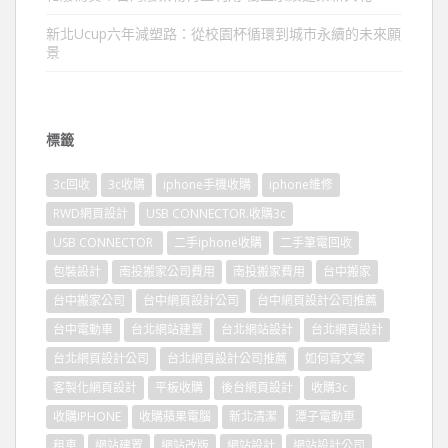
新北Ucup六年減塑路：從校園杯循環到城市永續的未來願
景
標籤
3c回收
3c收購
iphone手機收購
iphone維修
RWD網頁設計
USB CONNECTOR.收購3c
USB CONNECTOR
二手iphone收購
二手筆電回收
包裝設計
南投搬家公司費用
南投搬家費用
台中搬家
台中搬家公司
台中網頁設計公司
台中網頁設計公司推薦
台中電動車
台北網站建置
台北網站設計
台北網頁設計
台北網頁設計公司
台北網頁設計公司推薦
如何寫文案
客製化網頁設計
平板收購
後台網頁設計
收購3c
收購IPHONE
收購蘋果電腦
新北清潔
潭子電動車
租車
網站建置
網站改版
網站設計
網站設計公司