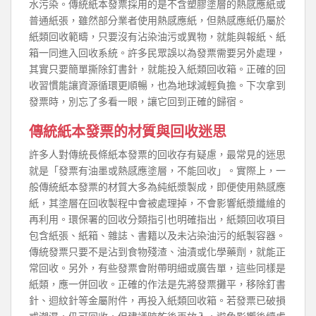
水污染。傳統紙本發票採用的是不含塑膠塗層的熱感應紙或
普通紙張，雖然部分業者使用熱感應紙，但熱感應紙仍屬於
紙類回收範疇，只要沒有沾染油污或異物，就能與報紙、紙
箱一同進入回收系統。許多民眾誤以為發票需要另外處理，
其實只要簡單撕除釘書針，就能投入紙類回收箱。正確的回
收習慣能讓資源循環更順暢，也為地球減輕負擔。下次拿到
發票時，別忘了多看一眼，讓它回到正確的歸宿。
傳統紙本發票的材質與回收迷思
許多人對傳統長條紙本發票的回收存有疑慮，最常見的迷思
就是「發票有油墨或熱感應塗層，不能回收」。實際上，一
般傳統紙本發票的材質大多為純紙漿製成，即便使用熱感應
紙，其塗層在回收製程中會被處理掉，不會影響紙漿纖維的
再利用。環保署的回收分類指引也明確指出，紙類回收項目
包含紙張、紙箱、雜誌、書籍以及未沾染油污的紙製容器。
傳統發票只要不是沾到食物殘渣、油漬或化學藥劑，就能正
常回收。另外，有些發票會附帶明細或廣告單，這些同樣是
紙類，應一併回收。正確的作法是先將發票攤平，移除釘書
針、迴紋針等金屬附件，再投入紙類回收箱。若發票已破損