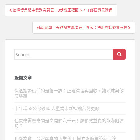
文
長條發票沒中獎別急著丟！3步驟正確回收，守護個資又環保
章
導
遠離罰單！丟錯發票風險高，專家：快用雲端發票載具
覽
Search
for:
近期文章
保溫瓶退役前的最後一課：正確清理與回收，讓地球與健
康雙贏
十年增58公噸碳匯 大量喬木新植讓台灣更綠
任意棄置廢棄物最高開罰六千元！處罰效益真的能嚇阻違
規？
化廢為寶！台灣廢棄物再生利用 樹立永續建築新典範