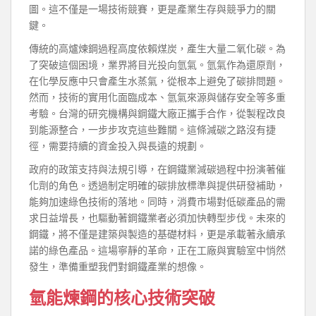
圖。這不僅是一場技術競賽，更是產業生存與競爭力的關
鍵。
傳統的高爐煉鋼過程高度依賴煤炭，產生大量二氧化碳。為
了突破這個困境，業界將目光投向氫氣。氫氣作為還原劑，
在化學反應中只會產生水蒸氣，從根本上避免了碳排問題。
然而，技術的實用化面臨成本、氫氣來源與儲存安全等多重
考驗。台灣的研究機構與鋼鐵大廠正攜手合作，從製程改良
到能源整合，一步步攻克這些難關。這條減碳之路沒有捷
徑，需要持續的資金投入與長遠的規劃。
政府的政策支持與法規引導，在鋼鐵業減碳過程中扮演著催
化劑的角色。透過制定明確的碳排放標準與提供研發補助，
能夠加速綠色技術的落地。同時，消費市場對低碳產品的需
求日益增長，也驅動著鋼鐵業者必須加快轉型步伐。未來的
鋼鐵，將不僅是建築與製造的基礎材料，更是承載著永續承
諾的綠色產品。這場寧靜的革命，正在工廠與實驗室中悄然
發生，準備重塑我們對鋼鐵產業的想像。
氫能煉鋼的核心技術突破