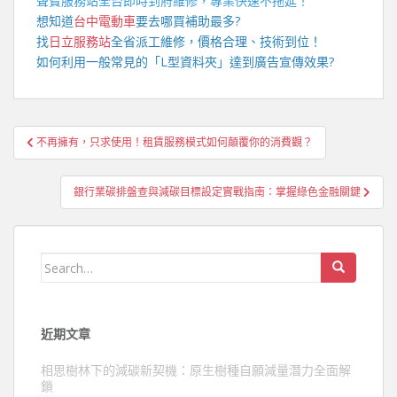
聲寶服務站
全台即時到府維修，專業快速不拖延！
想知道
台中電動車
要去哪買補助最多?
找
日立服務站
全省派工維修，價格合理、技術到位！
如何利用一般常見的「
L型資料夾
」達到廣告宣傳效果?
文
不再擁有，只求使用！租賃服務模式如何顛覆你的消費觀？
章
導
銀行業碳排盤查與減碳目標設定實戰指南：掌握綠色金融關鍵
覽
Search
for:
近期文章
相思樹林下的減碳新契機：原生樹種自願減量潛力全面解
鎖