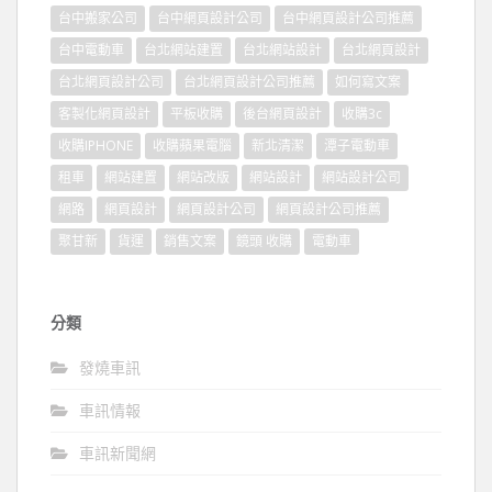
台中搬家公司
台中網頁設計公司
台中網頁設計公司推薦
台中電動車
台北網站建置
台北網站設計
台北網頁設計
台北網頁設計公司
台北網頁設計公司推薦
如何寫文案
客製化網頁設計
平板收購
後台網頁設計
收購3c
收購IPHONE
收購蘋果電腦
新北清潔
潭子電動車
租車
網站建置
網站改版
網站設計
網站設計公司
網路
網頁設計
網頁設計公司
網頁設計公司推薦
聚甘新
貨運
銷售文案
鏡頭 收購
電動車
分類
發燒車訊
車訊情報
車訊新聞網