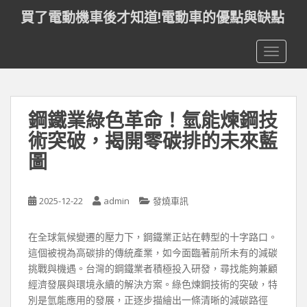
S
買了電動機車後才知道!電動車的優點與缺點
k
i
TOGGLE
p
t
o
m
鋼鐵業綠色革命！氫能煉鋼技
a
i
術突破，揭開零碳排的未來藍
n
圖
c
o
n
2025-12-22
admin
發燒車訊
t
e
在全球氣候變遷的壓力下，鋼鐵業正站在轉型的十字路口。
n
這個被視為高碳排的傳統產業，如今面臨著前所未有的減碳
t
挑戰與機遇。台灣的鋼鐵業者積極投入研發，尋找能夠兼顧
經濟發展與環境永續的解決方案。綠色煉鋼技術的突破，特
別是氫能應用的發展，正逐步描繪出一條清晰的減碳路徑