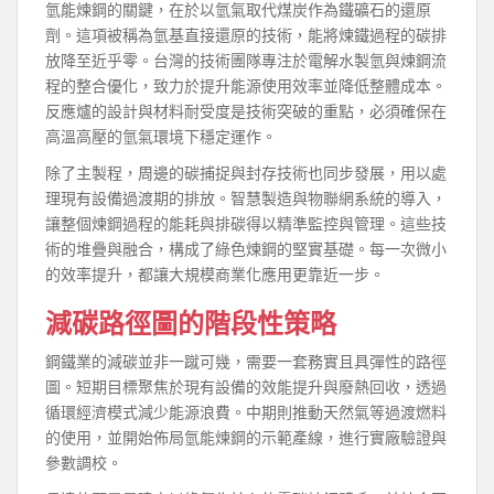
氫能煉鋼的關鍵，在於以氫氣取代煤炭作為鐵礦石的還原
劑。這項被稱為氫基直接還原的技術，能將煉鐵過程的碳排
放降至近乎零。台灣的技術團隊專注於電解水製氫與煉鋼流
程的整合優化，致力於提升能源使用效率並降低整體成本。
反應爐的設計與材料耐受度是技術突破的重點，必須確保在
高溫高壓的氫氣環境下穩定運作。
除了主製程，周邊的碳捕捉與封存技術也同步發展，用以處
理現有設備過渡期的排放。智慧製造與物聯網系統的導入，
讓整個煉鋼過程的能耗與排碳得以精準監控與管理。這些技
術的堆疊與融合，構成了綠色煉鋼的堅實基礎。每一次微小
的效率提升，都讓大規模商業化應用更靠近一步。
減碳路徑圖的階段性策略
鋼鐵業的減碳並非一蹴可幾，需要一套務實且具彈性的路徑
圖。短期目標聚焦於現有設備的效能提升與廢熱回收，透過
循環經濟模式減少能源浪費。中期則推動天然氣等過渡燃料
的使用，並開始佈局氫能煉鋼的示範產線，進行實廠驗證與
參數調校。