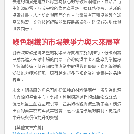
長遠的願景是建立以綠氫為核心的零碳煉鋼體系，並結合再
生能源發電，形成完整的綠色產業鏈。這條路徑需要清晰的
投資計畫、人才培育與國際合作。台灣業者正積極參與全球
產業聯盟，交流技術經驗並掌握最新趨勢，確保減碳步伐與
世界同步。
綠色鋼鐵的市場競爭力與未來展望
隨著歐盟碳邊境調整機制等國際貿易措施的推行，低碳鋼鐵
已成為進入全球市場的門票。台灣鋼鐵業者若能率先掌握綠
色煉鋼技術，將在國際供應鏈中取得戰略優勢。綠色鋼鐵的
溢價能力逐漸顯現，吸引越來越多重視企業社會責任的品牌
客戶。
未來，鋼鐵廠的角色可能從單純的材料供應者，轉型為能源
與資源的整合中心。例如，利用煉鋼過程的副產物或餘熱，
發展氫氣生產或區域供電。產業的樣貌將被重新定義，創造
出新的商業模式與就業機會。這不僅是環境的勝利，更是產
業升級與價值提升的契機。
【其他文章推薦】