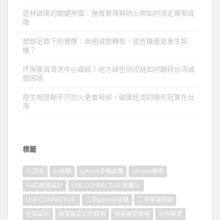
造林碳匯的關鍵拼圖：撫育管理與防火帶如何決定專案成
敗
塑膠足跡下的覺醒：商圈減塑轉型，是危機還是重生契
機？
环保餐具清洗中心崛起！地方绿色供应链如何翻转台湾减
塑困境
原生相思樹不只抗火更會吸碳，碳匯經濟的隱形冠軍在台
灣
標籤
3c回收
3c收購
iphone手機收購
iphone維修
RWD網頁設計
USB CONNECTOR.收購3c
USB CONNECTOR
二手iphone收購
二手筆電回收
包裝設計
南投搬家公司費用
南投搬家費用
台中搬家