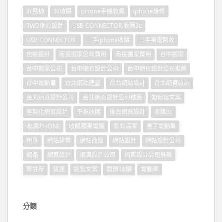
3c回收
3c收購
iphone手機收購
iphone維修
RWD網頁設計
USB CONNECTOR.收購3c
USB CONNECTOR
二手iphone收購
二手筆電回收
包裝設計
南投搬家公司費用
南投搬家費用
台中搬家
台中搬家公司
台中網頁設計公司
台中網頁設計公司推薦
台中電動車
台北網站建置
台北網站設計
台北網頁設計
台北網頁設計公司
台北網頁設計公司推薦
如何寫文案
客製化網頁設計
平板收購
後台網頁設計
收購3c
收購IPHONE
收購蘋果電腦
新北清潔
潭子電動車
租車
網站建置
網站改版
網站設計
網站設計公司
網路
網頁設計
網頁設計公司
網頁設計公司推薦
聚甘新
貨運
銷售文案
鏡頭 收購
電動車
分類