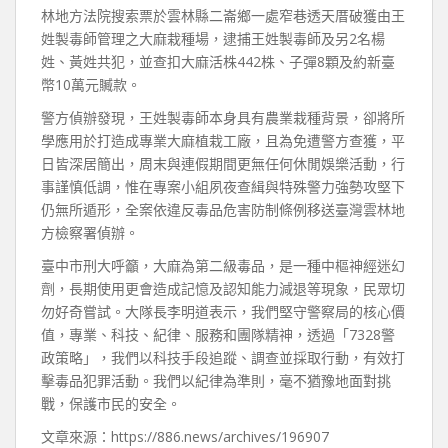
林地方法院搜索票於雲林縣二崙鄉一處窄巷透天厝破獲由王
姓製毒師管理之大麻栽種場，逮捕王姓製毒師及另2名楊
姓、黃姓共犯，並查扣大麻活株442株、子彈8顆及約新臺
幣10萬元贓款。
警方偵辦發現，王姓製毒師本身具有農業栽種背景，卻將所
學應用於打造成專業大麻植栽工廠，且為免遭警方查獲，平
日皆深居簡出，周末與連假期間更無任何休閒娛樂活動，行
事謹慎低調，惟在專案小組夙夜查緝與特殊警力強勢攻堅下
仍無所遁形，全案依違反毒品危害防制條例移送臺灣雲林地
方檢察署偵辦。
臺中市刑大呼籲，大麻為第二級毒品，是一種中樞神經迷幻
劑，長期使用更會造成記憶及認知能力減退等現象，民眾切
勿好奇嘗試。大隊長李明道表示，我們堅守警察局的核心價
值，專業、科技、紀律、服務和團隊精神，透過「7328警
政策略」，我們以科技手段追蹤、調查並採取行動，有效打
擊毒品犯罪活動。我們以紀律為準則，毫不猶豫地面對挑
戰，保護市民的安全。
文章來源：https://886.news/archives/196907