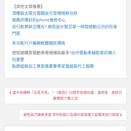
【其他文章推薦】
頂樓裝
太陽光電
聽說可發揮隔熱功效
推薦評價好的
iphone維修
中心
自行創業缺乏曝光?
網頁設計
幫您第一時間規劃公司的形象
門面
多功能
PDF編輯軟體
親民價格
想知道購買電動車哪裡補助最多?
台中電動車
補助資訊懶人
包彙整
點膠組裝加工
專家推薦專業
家電組裝代工
服務
文
盧市長蟬聯「五星市長」！《遠見》30週年民調出爐：滿意度、施政分
章
數雙居六都之冠
導
覽
避免與汽機車爭道 李中盼柳川及環中高架橋下設專用自行車道