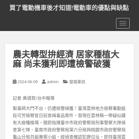
S
買了電動機車後才知道!電動車的優點與缺點
k
i
TOGGLE
p
t
o
m
農夫轉型拚經濟 居家種植大
a
i
麻 尚未獲利即遭檢警破獲
n
c
o
2024-06-09
admin
發燒車訊
n
t
記者 黃靖賀/台中報導
e
製毒師大門不出，仍遭檢警緝獲！臺灣雲林地方檢察署勤股
n
段可芳檢察官日前查緝毒品案件，發現在雲林縣一帶疑似藏
t
有大麻種植場，隨即指揮臺中市政府警察局刑事警察大隊偵
查第七隊、臺南市政府警察局第六分局與桃園市政府警察局
龜山分局共組專案小組，經偵查確認犯罪位址，即持臺灣雲