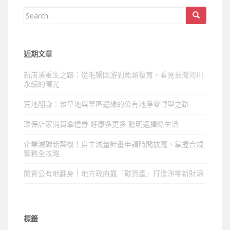
Search
for:
近期文章
新店溪重生之路：從毛蟹回游到魚類復育，看見台灣河川
永續的曙光
荒地翻身：雜草地與墓區邊緣的公有地淨零轉型之路
環保店家消費拿禮券 好康多更多 聰明選擇綠生活
企業減碳新契機！自主減量計畫申請時間放寬，掌握合規
實務全攻略
閒置公有地翻身！地方政府靠「碳資產」打造淨零新財源
標籤