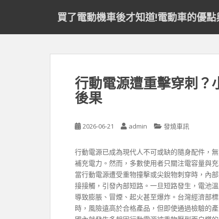
S
買了電動機車後才知道!電動車的優點
k
i
p
t
o
m
行動電源遭重擊穿刺？
a
後果
i
n
c
2026-06-21
admin
發燒車訊
o
n
t
行動電源已成為現代人不可或缺的隨身配件，無
e
補充電力。然而，多數使用者只關注電容量與充
n
當行動電源遭受重物撞擊或尖銳物刺穿時，內部
t
接接觸，引發內部短路。一旦短路發生，電池溫
導致膨脹、冒煙、起火甚至爆炸。台灣經濟部標
時，風險遠高於合格產品，但即使通過檢驗的產