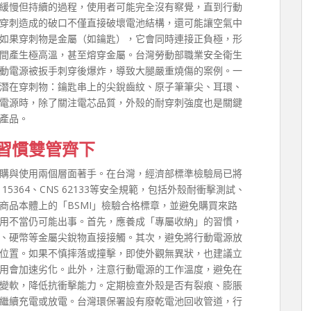
緩慢但持續的過程，使用者可能完全沒有察覺，直到行動
穿刺造成的破口不僅直接破壞電池結構，還可能讓空氣中
如果穿刺物是金屬（如鑰匙），它會同時連接正負極，形
間產生極高溫，甚至熔穿金屬。台灣勞動部職業安全衛生
動電源被扳手刺穿後爆炸，導致大腿嚴重燒傷的案例。一
潛在穿刺物：鑰匙串上的尖銳齒紋、原子筆筆尖、耳環、
電源時，除了關注電芯品質，外殼的耐穿刺強度也是關鍵
產品。
習慣雙管齊下
購與使用兩個層面著手。在台灣，經濟部標準檢驗局已將
5364、CNS 62133等安全規範，包括外殼耐衝擊測試、
商品本體上的「BSMI」檢驗合格標章，並避免購買來路
用不當仍可能出事。首先，應養成「專屬收納」的習慣，
、硬幣等金屬尖銳物直接接觸。其次，避免將行動電源放
位置。如果不慎摔落或撞擊，即使外觀無異狀，也建議立
用會加速劣化。此外，注意行動電源的工作溫度，避免在
變軟，降低抗衝擊能力。定期檢查外殼是否有裂痕、膨脹
繼續充電或放電。台灣環保署設有廢乾電池回收管道，行