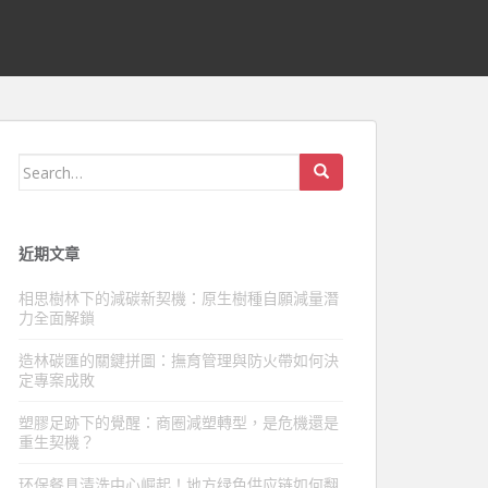
Search
for:
近期文章
相思樹林下的減碳新契機：原生樹種自願減量潛
力全面解鎖
造林碳匯的關鍵拼圖：撫育管理與防火帶如何決
定專案成敗
塑膠足跡下的覺醒：商圈減塑轉型，是危機還是
重生契機？
环保餐具清洗中心崛起！地方绿色供应链如何翻