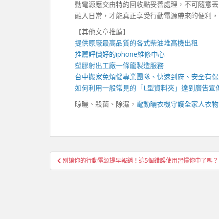
動電源應交由特約回收點妥善處理，不可隨意丟
融入日常，才能真正享受行動電源帶來的便利，
【其他文章推薦】
提供原廠最高品質的各式柴油
堆高機
出租
推薦評價好的
iphone維修
中心
塑膠射出工廠
一條龍製造服務
台中搬家
免煩惱專業團隊、快速到府、安全有保
如何利用一般常見的「
L型資料夾
」達到廣告宣
晾曬、殺菌、除濕，
電動曬衣機
守護全家人衣物
文
別讓你的行動電源提早報銷！這5個錯誤使用習慣你中了嗎？
章
導
覽