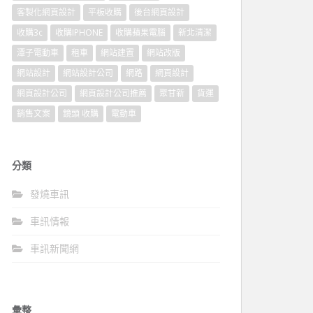
客製化網頁設計
平板收購
後台網頁設計
收購3c
收購IPHONE
收購蘋果電腦
新北清潔
潭子電動車
租車
網站建置
網站改版
網站設計
網站設計公司
網路
網頁設計
網頁設計公司
網頁設計公司推薦
聚甘新
貨運
銷售文案
鏡頭 收購
電動車
分類
發燒車訊
車訊情報
車訊新聞網
彙整