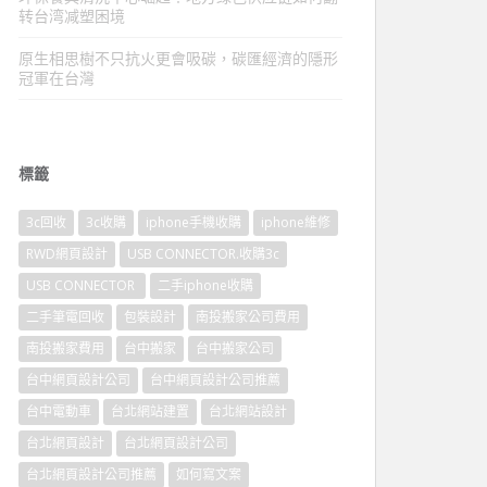
转台湾减塑困境
原生相思樹不只抗火更會吸碳，碳匯經濟的隱形
冠軍在台灣
標籤
3c回收
3c收購
iphone手機收購
iphone維修
RWD網頁設計
USB CONNECTOR.收購3c
USB CONNECTOR
二手iphone收購
二手筆電回收
包裝設計
南投搬家公司費用
南投搬家費用
台中搬家
台中搬家公司
台中網頁設計公司
台中網頁設計公司推薦
台中電動車
台北網站建置
台北網站設計
台北網頁設計
台北網頁設計公司
台北網頁設計公司推薦
如何寫文案