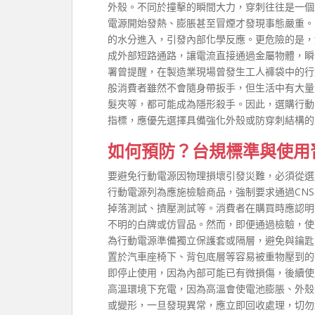
外殼。不同於撞擊的瞬間大力，穿刺往往是一個
電源開始發熱、膨脹甚至冒煙才發現事態嚴重。
的水分進入，引發內部化學反應。更危險的是，
成外部短路通路，讓電流直接通過金屬物體，瞬
署曾提醒，在製造業現場曾發生工人褲袋中的行
般消費者雖然不會隨身帶扳手，但生活中有大量
髮夾等，都可能成為隱形殺手。因此，選購行動
指標，應優先選擇具備強化外殼或防穿刺結構的
如何預防？台規標準與使用
要避免行動電源因物理損壞引發災難，必須從選
行動電源列為應施檢驗商品，強制要求通過CNS 1
掉落測試、擠壓測試等。消費者在購買時應認明
不明的白牌或仿冒品。然而，即便通過檢驗，使
為行動電源準備獨立保護套或隔層，避免與鑰匙
置於汽車座椅下、背包底層等容易被重物壓到的
即停止使用，因為內部可能已有微損傷，後續使
高溫環境下充電，因為高溫會使電池膨脹、外殼
或變形，一旦發現異常，應立即回收處理，切勿