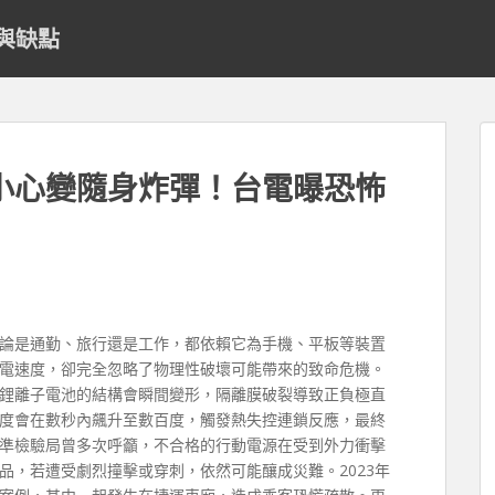
與缺點
小心變隨身炸彈！台電曝恐怖
論是通勤、旅行還是工作，都依賴它為手機、平板等裝置
電速度，卻完全忽略了物理性破壞可能帶來的致命危機。
鋰離子電池的結構會瞬間變形，隔離膜破裂導致正負極直
度會在數秒內飆升至數百度，觸發熱失控連鎖反應，最終
準檢驗局曾多次呼籲，不合格的行動電源在受到外力衝擊
品，若遭受劇烈撞擊或穿刺，依然可能釀成災難。2023年