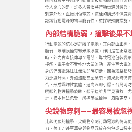
國內就發生多起因行動電源被重物壓到而自燃的
令人憂心的是，許多人習慣將行動電源與鑰匙、
刺穿外殼，直接損傷電芯。這樣的隱患不僅威脅
認識行動電源的物理脆弱性，並採取預防措施，
內部結構脆弱，撞擊後果不
行動電源的核心是鋰離子電池，其內部由正極、
脆弱。隔離膜僅有微米級厚度，作用是在正常運
時，外力會直接傳導至電芯，導致電池包裝變形
接觸，電子會不受控地大量流動，產生巨大電流
身的保護電路往往無法即時切斷，因為短路點發
力急遽升高，外殼鼓起甚至破裂。如果此時仍持
合，形成爆炸性氣體，遇高溫即引爆。台灣消防
明顯的物理撞擊痕跡，顯示這並非罕見事故。尤
計，根本無法承受一般摔落或擠壓，風險更高。
尖銳物穿刺——最容易被忽
比起明顯的撞擊，尖銳物穿刺行動電源的情況更
刀、美工刀甚至筆尖等物品混放在包包或口袋中