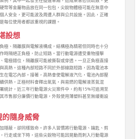
案例，其中一起發生在捷運車廂，造成乘客恐慌疏散。更
硬幣等金屬物品放在同一包包，尖銳物體極可能在無意中
個人安全，更可能波及周遭人群與公共設施。因此，正確
是每位使用者都該重視的課題。
堪設想
負極、隔離膜與電解液構成，結構極為精密但同時也十分
作時隔絕正負極，防止短路。當行動電源遭受重物撞擊
、電極錯位，隔離膜可能被撕裂或穿透。一旦正負極直接
與高熱。這種內部短路不同於外部線路短路，因為電池本
生在電芯內部。接著，高熱會使電解液汽化，電池內部壓
續供熱，正極材料會釋出氧氣，與易燃的電解液蒸氣混
署統計，近三年行動電源火災案件中，約有15%可追溯至
其市售部分廉價行動電源，外殼使用薄塑料甚至無緩衝設
視的隨身威脅
加隱蔽，卻同樣致命。許多人習慣將行動電源、鑰匙、剪
，行走或坐下時，這些尖銳物可能因晃動而刺入行動電源