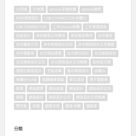
3c回收
3c收購
iphone手機收購
iphone維修
RWD網頁設計
USB CONNECTOR.收購3c
USB CONNECTOR
二手iphone收購
二手筆電回收
包裝設計
南投搬家公司費用
南投搬家費用
台中搬家
台中搬家公司
台中網頁設計公司
台中網頁設計公司推薦
台中電動車
台北網站建置
台北網站設計
台北網頁設計
台北網頁設計公司
台北網頁設計公司推薦
如何寫文案
客製化網頁設計
平板收購
後台網頁設計
收購3c
收購IPHONE
收購蘋果電腦
新北清潔
潭子電動車
租車
網站建置
網站改版
網站設計
網站設計公司
網路
網頁設計
網頁設計公司
網頁設計公司推薦
聚甘新
貨運
銷售文案
鏡頭 收購
電動車
分類