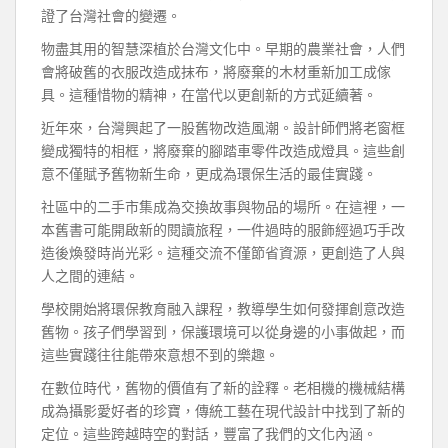
證了台灣社會的變遷。
物盡其用的智慧深植於台灣文化中。早期的農業社會，人們
會將破舊的衣服改造成抹布，將廢棄的木材重新加工成傢
具。這種惜物的精神，在當代以更創新的方式延續著。
近年來，台灣興起了一股舊物改造風潮。設計師們將老窗框
變成獨特的相框，將廢棄的腳踏車零件改造成燈具。這些創
意不僅賦予舊物新生命，更成為環保生活的最佳實踐。
社區中的二手市集成為交換故事與物品的場所。在這裡，一
本舊書可能開啟新的閱讀旅程，一件過時的服飾經過巧手改
造後煥發時尚光彩。這種交流不僅節省資源，更創造了人與
人之間的連結。
學校開始將環保教育融入課程，教導學生如何發揮創意改造
舊物。孩子們學習到，保護環境可以從身邊的小事做起，而
這些實踐往往能帶來意想不到的樂趣。
在數位時代，舊物的價值有了新的詮釋。老相機的機械結構
成為攝影愛好者的珍寶，傳統工藝在現代設計中找到了新的
定位。這些跨越時空的對話，豐富了我們的文化內涵。