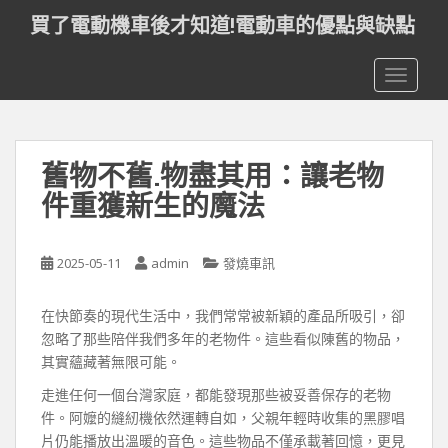
S
買了電動機車後才知道!電動車的優點與缺點
k
i
TOGGLE
p
t
o
m
舊物不舊.物盡其用：讓老物
a
i
件重獲新生的魔法
n
c
o
2025-05-11
admin
發燒車訊
n
t
在快節奏的現代生活中，我們常常被新穎的產品所吸引，卻
e
忽略了那些陪伴我們多年的老物件。這些看似陳舊的物品，
n
其實蘊藏著無限可能。
t
走進任何一個台灣家庭，都能發現那些被妥善保存的老物
件。阿嬤的縫紉機依然運轉自如，父親年輕時收集的黑膠唱
片仍能播放出溫暖的音色。這些物品不僅承載著回憶，更見