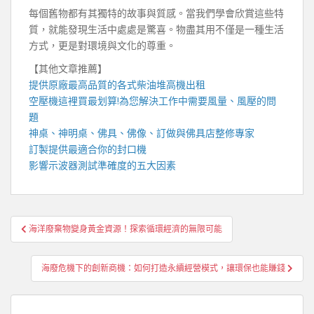
每個舊物都有其獨特的故事與質感。當我們學會欣賞這些特
質，就能發現生活中處處是驚喜。物盡其用不僅是一種生活
方式，更是對環境與文化的尊重。
【其他文章推薦】
提供原廠最高品質的各式柴油
堆高機
出租
空壓機
這裡買最划算!為您解決工作中需要風量、風壓的問
題
神桌、
神明桌
、
佛具
、佛像、訂做與
佛具店
整修專家
訂製提供最適合你的
封口機
影響
示波器
測試準確度的五大因素
文
海洋廢棄物變身黃金資源！探索循環經濟的無限可能
章
導
海廢危機下的創新商機：如何打造永續經營模式，讓環保也能賺錢
覽