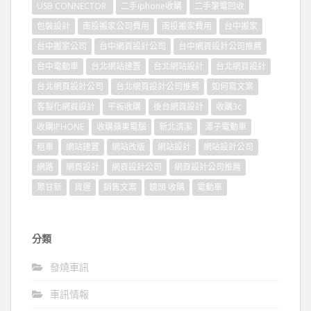
USB CONNECTOR
二手iphone收購
二手筆電回收
包裝設計
南投搬家公司費用
南投搬家費用
台中搬家
台中搬家公司
台中網頁設計公司
台中網頁設計公司推薦
台中電動車
台北網站建置
台北網站設計
台北網頁設計
台北網頁設計公司
台北網頁設計公司推薦
如何寫文案
客製化網頁設計
平板收購
後台網頁設計
收購3c
收購IPHONE
收購蘋果電腦
新北清潔
潭子電動車
租車
網站建置
網站改版
網站設計
網站設計公司
網路
網頁設計
網頁設計公司
網頁設計公司推薦
聚甘新
貨運
銷售文案
鏡頭 收購
電動車
分類
發燒車訊
車訊情報