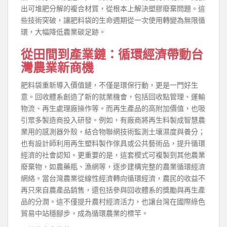
出可堆肥分解的複合材質，從根本上解決塑膠廢棄問題。這
些技術突破，讓肥料袋的生命週期從一次使用轉變為無限循
環，大幅降低農業碳足跡。
從田間到產業鏈：循環經濟帶動台
灣農業新商機
肥料袋重新導入價值鏈，不僅是環保行動，更是一門好生
意。回收體系創造了新的就業機會，包括回收點管理、運輸
物流、再生處理廠操作等。而再生產品的高附加價值，也吸
引眾多製造商投入研發。例如，有廠商將再生料製成智慧農
業用的感測器外殼，結合物聯網技術監測土壤濕度與養分；
也有設計師利用再生塑料製作傢具或公共藝術品，提升循環
經濟的社會認知。更重要的是，這套模式可複製到其他農業
廢棄物，如農藥瓶、漁網等，逐步建構完整的農業循環經濟
網絡。當台灣農業從線性經濟轉向循環經濟，農民的收益不
再只來自農產品銷售，還包括參與回收體系的獎勵與再生產
品的分潤。這不僅提升農村經濟活力，也讓台灣在國際綠色
貿易中站穩腳步，成為循環農業的標竿。