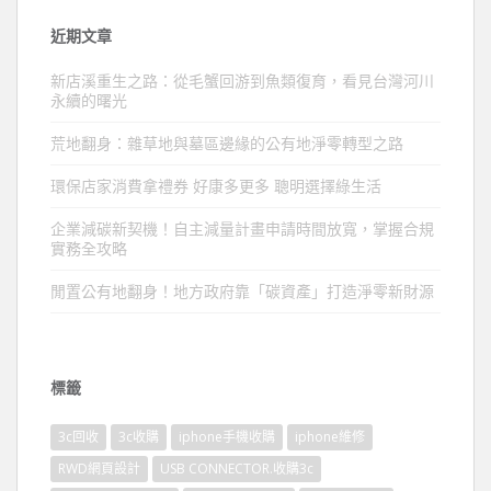
近期文章
新店溪重生之路：從毛蟹回游到魚類復育，看見台灣河川
永續的曙光
荒地翻身：雜草地與墓區邊緣的公有地淨零轉型之路
環保店家消費拿禮券 好康多更多 聰明選擇綠生活
企業減碳新契機！自主減量計畫申請時間放寬，掌握合規
實務全攻略
閒置公有地翻身！地方政府靠「碳資產」打造淨零新財源
標籤
3c回收
3c收購
iphone手機收購
iphone維修
RWD網頁設計
USB CONNECTOR.收購3c