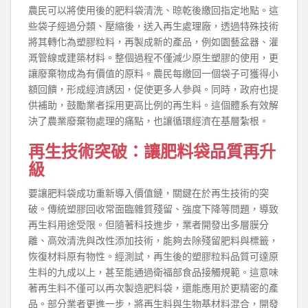
農民可以將使用後的肥料袋清洗、晾乾後繳回指定地點。這
些袋子經過分類、壓縮後，送入再生處理廠，透過特殊技術
將其轉化為塑膠粒料，再製成新的產品，例如園藝盆器、灌
溉管線或建築材料。整個過程不僅減少原生塑膠的使用，更
讓廢棄物成為有價值的原料。農民每繳回一個袋子可獲得小
額回饋，形成經濟誘因，促使更多人參與。同時，政府也提
供補助，鼓勵業者採用更高比例的再生料。這個體系有效解
決了農業廢棄物處理的痛點，也讓循環經濟在基層紮根。
再生技術突破：讓肥料袋品質再升
級
要讓肥料袋成功重新導入價值鏈，關鍵在於再生技術的突
破。傳統塑膠回收常面臨雜質殘留、強度下降等問題，導致
再生料用途受限。但隨著科技進步，業者開發出多層膜分
離、高效清洗與改性添加技術，能夠去除殘留肥料與標籤，
恢復材料原有物性。經測試，再生後的塑膠粒料品質可達原
生料的九成以上，甚至能通過衛福部食品接觸規範。這意味
著再生料不僅可以再次製造肥料袋，還能應用於更精密的產
品。部分業者更進一步，將再生料與生物基材料混合，開發