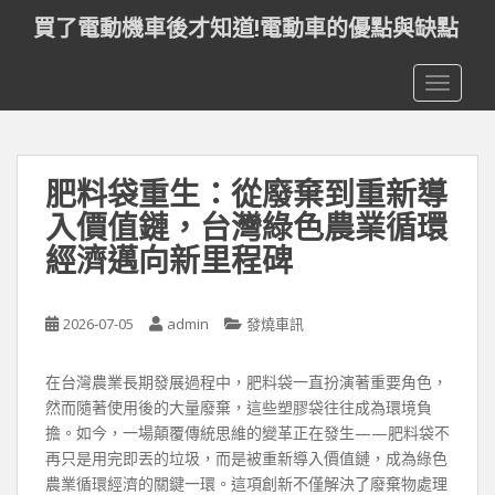
S
買了電動機車後才知道!電動車的優點與缺點
k
i
TOGGLE
p
t
o
m
肥料袋重生：從廢棄到重新導
a
i
入價值鏈，台灣綠色農業循環
n
經濟邁向新里程碑
c
o
n
2026-07-05
admin
發燒車訊
t
e
在台灣農業長期發展過程中，肥料袋一直扮演著重要角色，
n
然而隨著使用後的大量廢棄，這些塑膠袋往往成為環境負
t
擔。如今，一場顛覆傳統思維的變革正在發生——肥料袋不
再只是用完即丟的垃圾，而是被重新導入價值鏈，成為綠色
農業循環經濟的關鍵一環。這項創新不僅解決了廢棄物處理