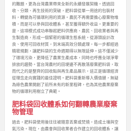
的難題，更為台灣農業帶來全新的永續發展契機。透過回
收、分類、再生技術的突破，肥料袋從單一用途的包裝材
料，轉變為可循環利用的資源。農民不再需要擔心廢棄物堆
積，而是可以參與回收體系，甚至獲得額外收益。更重要的
是，這項模式成功串聯起肥料供應商、農民、回收業者與再
生製造商，形成一個緊密的循環生態系統。從源頭設計改
良、使用可回收材質，到末端高效分類處理，每一步都經過
精密規劃，讓肥料袋的生命週期得以無限延伸。這不僅減少
了環境污染，更降低了農業生產成本，同時也呼應全球淨零
排放的趨勢。當台灣農村的田埂邊不再散落廢棄肥料袋，取
而代之的是整齊的回收點與再生產品展示，這正是循環經濟
從理念走向實踐的最佳證明。肥料袋重新導入價值鏈，無疑
為綠色農業開創了前所未有的新里程碑，也為其他農業廢棄
物的循環利用樹立了典範。
肥料袋回收體系如何翻轉農業廢棄
物管理
過去，肥料袋使用後往往被隨意丟棄或焚燒，造成土壤與空
氣污染。現在，由農會與回收業者合作建立的回收體系，讓