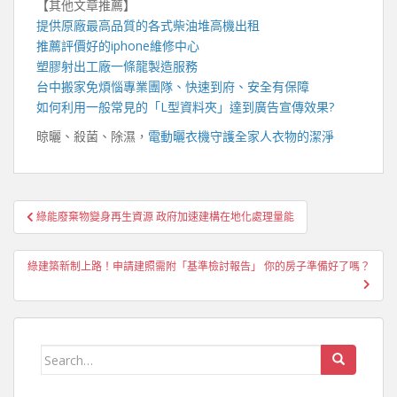
【其他文章推薦】
提供原廠最高品質的各式柴油
堆高機
出租
推薦評價好的
iphone維修
中心
塑膠射出工廠
一條龍製造服務
台中搬家
免煩惱專業團隊、快速到府、安全有保障
如何利用一般常見的「
L型資料夾
」達到廣告宣傳效果?
晾曬、殺菌、除濕，
電動曬衣機
守護全家人衣物的潔淨
文
綠能廢棄物變身再生資源 政府加速建構在地化處理量能
章
導
綠建築新制上路！申請建照需附「基準檢討報告」 你的房子準備好了嗎？
覽
Search
for: