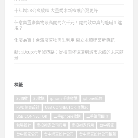
十年增58公噸碳匯 大量喬木新植讓台灣更綠
任意棄置廢棄物最高開罰六千元！處罰效益真的能嚇阻違
規？
化廢為寶！台灣廢棄物再生利用 樹立永續建築新典範
新北Ucup六年減塑路：從校園杯循環到城市永續的未來願
景
標籤
3c回收
3c收購
iphone手機收購
iphone維修
RWD網頁設計
USB CONNECTOR.收購3c
USB CONNECTOR
二手iphone收購
二手筆電回收
包裝設計
南投搬家公司費用
南投搬家費用
台中搬家
台中搬家公司
台中網頁設計公司
台中網頁設計公司推薦