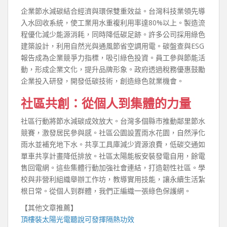
企業節水減碳結合經濟與環保雙重效益。台灣科技業領先導
入水回收系統，使工業用水重複利用率達80%以上。製造流
程優化減少能源消耗，同時降低碳足跡。許多公司採用綠色
建築設計，利用自然光與通風節省空調用電。碳盤查與ESG
報告成為企業競爭力指標，吸引綠色投資。員工參與節能活
動，形成企業文化，提升品牌形象。政府透過稅務優惠鼓勵
企業投入研發，開發低碳技術，創造綠色就業機會。
社區共創：從個人到集體的力量
社區行動將節水減碳成效放大。台灣多個縣市推動鄰里節水
競賽，激發居民參與感。社區公園設置雨水花園，自然淨化
雨水並補充地下水。共享工具庫減少資源浪費，低碳交通如
單車共享計畫降低排放。社區太陽能板安裝發電自用，餘電
售回電網。這些集體行動加強社會連結，打造韌性社區。學
校與非營利組織舉辦工作坊，教導實用技能，讓永續生活紮
根日常。從個人到群體，我們正編織一張綠色保護網。
【其他文章推薦】
頂樓裝
太陽光電
聽說可發揮隔熱功效