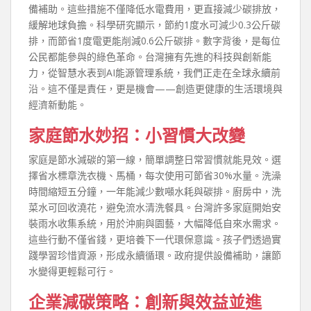
備補助。這些措施不僅降低水電費用，更直接減少碳排放，
緩解地球負擔。科學研究顯示，節約1度水可減少0.3公斤碳
排，而節省1度電更能削減0.6公斤碳排。數字背後，是每位
公民都能參與的綠色革命。台灣擁有先進的科技與創新能
力，從智慧水表到AI能源管理系統，我們正走在全球永續前
沿。這不僅是責任，更是機會——創造更健康的生活環境與
經濟新動能。
家庭節水妙招：小習慣大改變
家庭是節水減碳的第一線，簡單調整日常習慣就能見效。選
擇省水標章洗衣機、馬桶，每次使用可節省30%水量。洗澡
時間縮短五分鐘，一年能減少數噸水耗與碳排。廚房中，洗
菜水可回收澆花，避免流水清洗餐具。台灣許多家庭開始安
裝雨水收集系統，用於沖廁與園藝，大幅降低自來水需求。
這些行動不僅省錢，更培養下一代環保意識。孩子們透過實
踐學習珍惜資源，形成永續循環。政府提供設備補助，讓節
水變得更輕鬆可行。
企業減碳策略：創新與效益並進