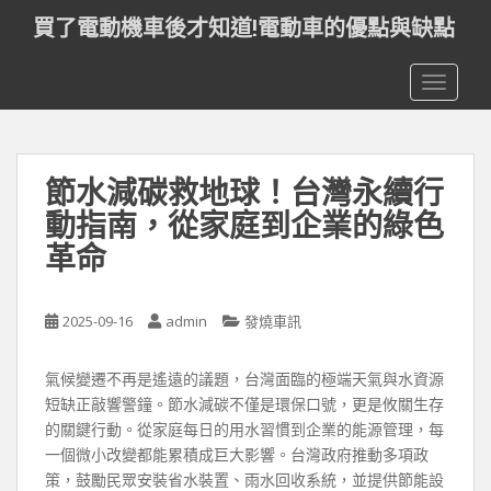
S
買了電動機車後才知道!電動車的優點與缺點
k
i
TOGGLE
p
t
o
m
節水減碳救地球！台灣永續行
a
i
動指南，從家庭到企業的綠色
n
革命
c
o
n
2025-09-16
admin
發燒車訊
t
e
氣候變遷不再是遙遠的議題，台灣面臨的極端天氣與水資源
n
短缺正敲響警鐘。節水減碳不僅是環保口號，更是攸關生存
t
的關鍵行動。從家庭每日的用水習慣到企業的能源管理，每
一個微小改變都能累積成巨大影響。台灣政府推動多項政
策，鼓勵民眾安裝省水裝置、雨水回收系統，並提供節能設