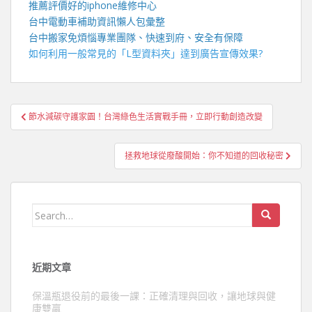
推薦評價好的
iphone維修
中心
台中電動車
補助資訊懶人包彙整
台中搬家
免煩惱專業團隊、快速到府、安全有保障
如何利用一般常見的「
L型資料夾
」達到廣告宣傳效果?
文
節水減碳守護家園！台灣綠色生活實戰手冊，立即行動創造改變
章
導
拯救地球從廢酸開始：你不知道的回收秘密
覽
Search
for:
近期文章
保溫瓶退役前的最後一課：正確清理與回收，讓地球與健
康雙贏