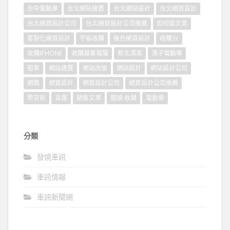
台中電動車
台北網站建置
台北網站設計
台北網頁設計
台北網頁設計公司
台北網頁設計公司推薦
如何寫文案
客製化網頁設計
平板收購
後台網頁設計
收購3c
收購IPHONE
收購蘋果電腦
新北清潔
潭子電動車
租車
網站建置
網站改版
網站設計
網站設計公司
網路
網頁設計
網頁設計公司
網頁設計公司推薦
聚甘新
貨運
銷售文案
鏡頭 收購
電動車
分類
發燒車訊
車訊情報
車訊新聞網