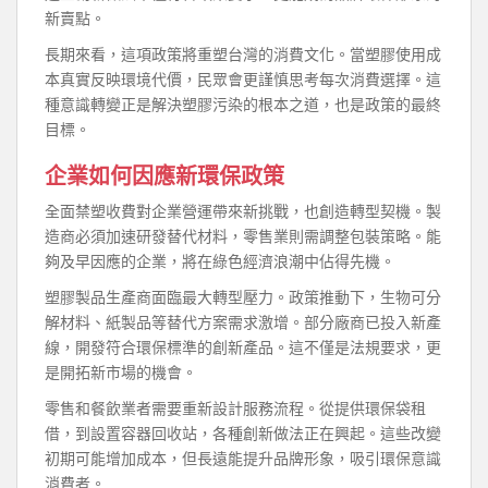
新賣點。
長期來看，這項政策將重塑台灣的消費文化。當塑膠使用成
本真實反映環境代價，民眾會更謹慎思考每次消費選擇。這
種意識轉變正是解決塑膠污染的根本之道，也是政策的最終
目標。
企業如何因應新環保政策
全面禁塑收費對企業營運帶來新挑戰，也創造轉型契機。製
造商必須加速研發替代材料，零售業則需調整包裝策略。能
夠及早因應的企業，將在綠色經濟浪潮中佔得先機。
塑膠製品生產商面臨最大轉型壓力。政策推動下，生物可分
解材料、紙製品等替代方案需求激增。部分廠商已投入新產
線，開發符合環保標準的創新產品。這不僅是法規要求，更
是開拓新市場的機會。
零售和餐飲業者需要重新設計服務流程。從提供環保袋租
借，到設置容器回收站，各種創新做法正在興起。這些改變
初期可能增加成本，但長遠能提升品牌形象，吸引環保意識
消費者。