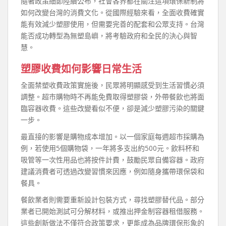
隨著政策細節陸續公布，社會各界都在關注這項環保新制將
如何改變台灣的消費文化。從國際經驗來看，全面收費確實
能有效減少塑膠使用，但需要完善的配套和公眾支持。台灣
能否成功轉型為無塑島嶼，將考驗政府和全民的決心與智
慧。
塑膠收費如何影響日常生活
全面禁塑收費政策實施後，民眾將明顯感受到生活習慣必須
調整。超市購物時不再能免費取得塑膠袋，外帶餐飲也將面
臨容器收費。這些改變看似不便，卻是減少塑膠污染的關鍵
一步。
最直接的影響是購物成本增加。以一個家庭每週超市採購為
例，若使用5個購物袋，一年將多支出約500元。飲料杯和
吸管等一次性用品也將按件計費，鼓勵民眾自備容器。政府
建議消費者可透過改變習慣來因應，例如隨身攜帶環保袋和
餐具。
餐飲業者則需要重新設計包裝方式，尋找塑膠替代品。部分
業者已開始測試可分解材料，或推出押金制容器租借服務。
這些創新做法不僅符合政策要求，更能成為品牌環保形象的