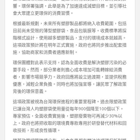
響。環保署強調，此舉是為了加速達成減塑目標，並引導社
會大眾建立更環保的消費習慣。
根據最新規劃，未來所有塑膠製品都將納入收費範圍，包括
目前尚未受限的薄型塑膠袋、食品包裝膜等。收費標準將採
階梯式設計，使用越多塑膠製品，支付的環境成本就越高。
這項政策預計將在明年正式實施，政府也將同步推出配套措
施，協助商家和消費者適應新制。
環保團體對此表示支持，認為全面收費是解決塑膠污染的必
要手段。然而，部分業者則擔心成本增加可能轉嫁給消費
者，影響市場競爭力。政府回應將設立過渡期，並提供稅務
優惠，減輕企業負擔。同時也將加強宣導，讓民眾了解政策
背後的環保意義。
這項政策被視為台灣環保進程的重要里程碑。過去限塑政策
已讓台灣人均塑膠袋使用量從每年900個降至100個以下。
專家預估，全面收費實施後，塑膠廢棄物可再減少30%以
上。政府也將把收取的環境費專款專用於研發替代材料和回
收技術，形成良性循環。