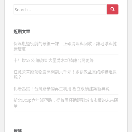
Search
for:
近期文章
保溫瓶退役前的最後一課：正確清理與回收，讓地球與健
康雙贏
十年增58公噸碳匯 大量喬木新植讓台灣更綠
任意棄置廢棄物最高開罰六千元！處罰效益真的能嚇阻違
規？
化廢為寶！台灣廢棄物再生利用 樹立永續建築新典範
新北Ucup六年減塑路：從校園杯循環到城市永續的未來願
景
標籤