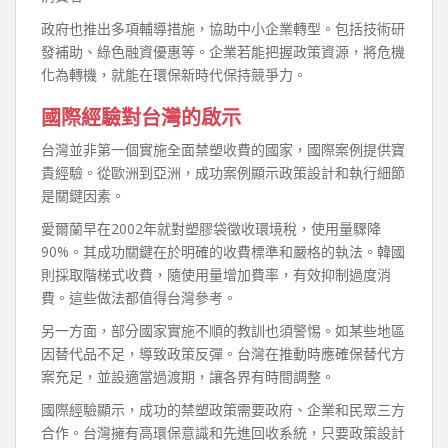
政府也推出多項輔導措施，協助中小企業轉型。包括技術研
發補助、綠色融資優惠等。企業若能把握政策資源，將危機
化為轉機，就能在環保新時代保持競爭力。
國際經驗對台灣的啟示
台灣並非第一個實施全面禁塑收費的國家，國際案例提供寶
貴經驗。從歐洲到亞洲，成功案例顯示政策設計和執行細節
是關鍵因素。
愛爾蘭早在2002年就對塑膠袋徵收環境稅，使用量驟降
90%。其成功關鍵在於明確的收費標準和嚴格的執法。韓國
則採取階梯式收費，隨使用量增加費率，有效抑制過度消
費。這些做法都值得台灣參考。
另一方面，部分國家實施不順的教訓也須警惕。如某些地區
因替代品不足，導致政策反彈。台灣在推動時應確保替代方
案充足，並設適當過渡期，讓各界有時間調整。
國際經驗顯示，成功的禁塑政策需要政府、企業和民眾三方
合作。台灣擁有高環保意識和先進回收系統，只要政策設計