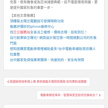
完善，很有機會成為亞洲減塑典範。這不僅是環境保護，更
是提升國家形象的重要一步。
【其他文章推薦】
頂樓裝
太陽光電
聽說可發揮隔熱功效
推薦評價好的
iphone維修
中心
找
日立服務站
全省派工維修，價格合理、技術到位！
自行創業缺乏曝光?
網頁設計
幫您第一時間規劃公司的形象
門面
想知道購買電動車哪裡補助最多?
台中電動車
補助資訊懶人
包彙整
台中搬家
免煩惱專業團隊、快速到府、安全有保障
文
歐盟碳排放新規上路 車商面臨天價罰款風險 如何應對成關鍵
章
導
電動車靜音革命：智慧與安全如何完美結合？
覽