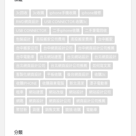
3c回收
3c收購
iphone手機收購
iphone維修
RWD網頁設計
USB CONNECTOR.收購3c
USB CONNECTOR
二手iphone收購
二手筆電回收
包裝設計
南投搬家公司費用
南投搬家費用
台中搬家
台中搬家公司
台中網頁設計公司
台中網頁設計公司推薦
台中電動車
台北網站建置
台北網站設計
台北網頁設計
台北網頁設計公司
台北網頁設計公司推薦
如何寫文案
客製化網頁設計
平板收購
後台網頁設計
收購3c
收購IPHONE
收購蘋果電腦
新北清潔
潭子電動車
租車
網站建置
網站改版
網站設計
網站設計公司
網路
網頁設計
網頁設計公司
網頁設計公司推薦
聚甘新
貨運
銷售文案
鏡頭 收購
電動車
分類