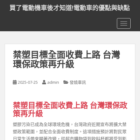
S
買了電動機車後才知道!電動車的優點與缺點
k
i
TOGGLE
p
t
o
m
禁塑目標全面收費上路 台灣
a
i
環保政策再升級
n
c
o
2025-07-25
admin
發燒車訊
n
t
禁塑目標全面收費上路 台灣環保政
e
n
策再升級
t
塑膠污染已成為全球環境危機，台灣政府近期宣布將擴大禁
塑政策範圍，並配合全面收費制度。這項措施預計將對民眾
日常生活帶來顯著改變，從超市購物袋到飲料杯都將受到影