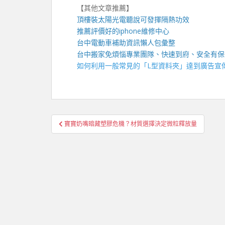
【其他文章推薦】
頂樓裝
太陽光電
聽說可發揮隔熱功效
推薦評價好的
iphone維修
中心
台中電動車
補助資訊懶人包彙整
台中搬家
免煩惱專業團隊、快速到府、安全有保
如何利用一般常見的「
L型資料夾
」達到廣告宣
文
寶寶奶嘴暗藏塑膠危機？材質選擇決定微粒釋放量
章
導
覽