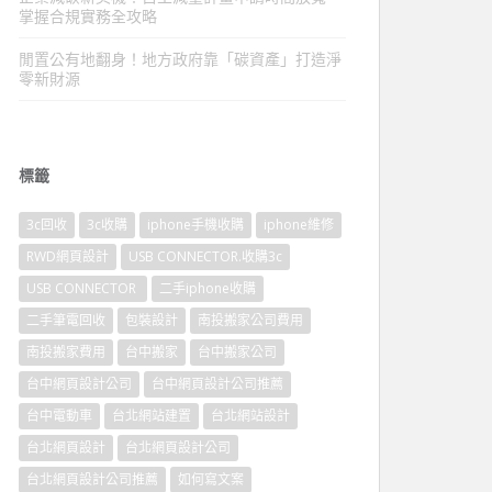
掌握合規實務全攻略
閒置公有地翻身！地方政府靠「碳資產」打造淨
零新財源
標籤
3c回收
3c收購
iphone手機收購
iphone維修
RWD網頁設計
USB CONNECTOR.收購3c
USB CONNECTOR
二手iphone收購
二手筆電回收
包裝設計
南投搬家公司費用
南投搬家費用
台中搬家
台中搬家公司
台中網頁設計公司
台中網頁設計公司推薦
台中電動車
台北網站建置
台北網站設計
台北網頁設計
台北網頁設計公司
台北網頁設計公司推薦
如何寫文案