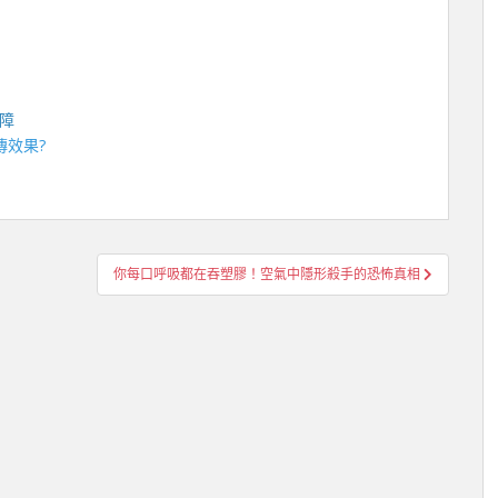
障
傳效果?
你每口呼吸都在吞塑膠！空氣中隱形殺手的恐怖真相