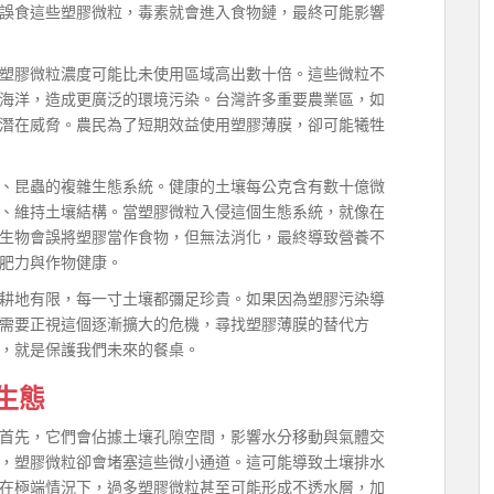
誤食這些塑膠微粒，毒素就會進入食物鏈，最終可能影響
塑膠微粒濃度可能比未使用區域高出數十倍。這些微粒不
海洋，造成更廣泛的環境污染。台灣許多重要農業區，如
潛在威脅。農民為了短期效益使用塑膠薄膜，卻可能犧牲
、昆蟲的複雜生態系統。健康的土壤每公克含有數十億微
、維持土壤結構。當塑膠微粒入侵這個生態系統，就像在
生物會誤將塑膠當作食物，但無法消化，最終導致營養不
肥力與作物健康。
耕地有限，每一寸土壤都彌足珍貴。如果因為塑膠污染導
需要正視這個逐漸擴大的危機，尋找塑膠薄膜的替代方
，就是保護我們未來的餐桌。
生態
首先，它們會佔據土壤孔隙空間，影響水分移動與氣體交
，塑膠微粒卻會堵塞這些微小通道。這可能導致土壤排水
在極端情況下，過多塑膠微粒甚至可能形成不透水層，加