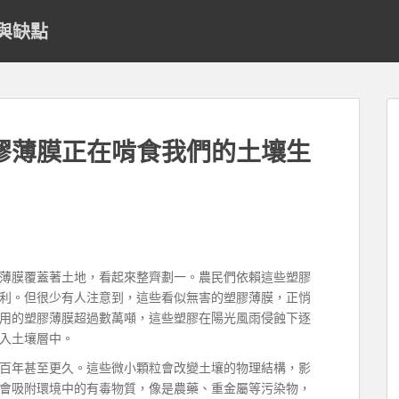
與缺點
膠薄膜正在啃食我們的土壤生
薄膜覆蓋著土地，看起來整齊劃一。農民們依賴這些塑膠
利。但很少有人注意到，這些看似無害的塑膠薄膜，正悄
用的塑膠薄膜超過數萬噸，這些塑膠在陽光風雨侵蝕下逐
入土壤層中。
百年甚至更久。這些微小顆粒會改變土壤的物理結構，影
會吸附環境中的有毒物質，像是農藥、重金屬等污染物，