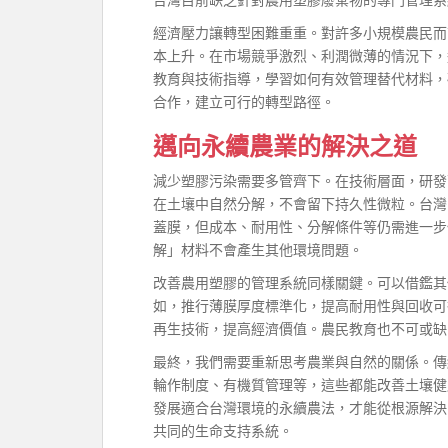
經濟壓力讓轉型困難重重。對許多小規模農民而
本上升。在市場競爭激烈、利潤微薄的情況下，
教育與技術指導，學習如何有效管理替代材料，
合作，建立可行的轉型路徑。
邁向永續農業的解決之道
減少塑膠污染需要多管齊下。在技術層面，研發
在土壤中自然分解，不會留下持久性微粒。台灣
蓋膜，但成本、耐用性、分解條件等仍需進一步
解」材料不會產生其他環境問題。
改善農用塑膠的管理系統同樣關鍵。可以借鑑其
如，推行薄膜厚度標準化，提高耐用性與回收可
再生技術，提高經濟價值。農民教育也不可或缺
最終，我們需要重新思考農業與自然的關係。傳
輪作制度、有機質管理等，這些都能改善土壤健
發展適合台灣環境的永續農法，才能從根源解決
共同的生命支持系統。