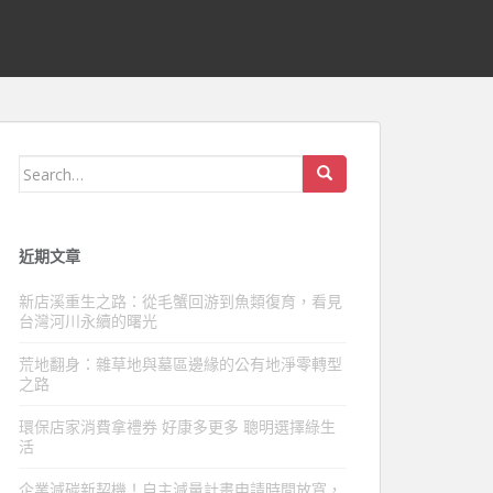
Search
for:
近期文章
新店溪重生之路：從毛蟹回游到魚類復育，看見
台灣河川永續的曙光
荒地翻身：雜草地與墓區邊緣的公有地淨零轉型
之路
環保店家消費拿禮券 好康多更多 聰明選擇綠生
活
企業減碳新契機！自主減量計畫申請時間放寬，