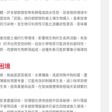
體。許多塑膠類型帶有靜電或疏水性質，容易吸附環境中
當這些「武裝」過的塑膠微粒被土壤生物攝入，毒素就會
的污染物，其生物可利用性可能比游離狀態更高，意味著
會改變土壤的化學環境，影響微生物的生長與活動。有些
）的滲出而受到抑制，這些化學物質可能具有抗菌特性。
質，改變微生物群落組成。這種失衡可能影響養分循環效
困境
南，無論是蔬菜栽培、水果種植，或是特殊作物如薑、蘆
薄膜有現實考量：它能有效抑制雜草生長，減少除草劑使
生長，提高產量與品質。在氣候變遷導致極端天氣頻繁的
民會盡量回收，但薄膜在使用過程中容易破損，碎片殘留
不便等因素，許多塑膠薄膜最終仍留在田間或進入環境。
統，相關法規也不夠完善，這使得問題更加複雜。