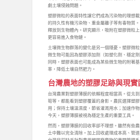
劇土壤侵蝕問題。
塑膠微粒的表面特性讓它們成為污染物的理想載
的持久性有機污染物、重金屬離子等有毒物質。
釋放到生物體內。研究顯示，吸附在塑膠微粒上
更容易進入食物鏈。
土壤微生物群落的變化是另一個隱憂。塑膠微粒
微生物可能因為塑膠添加劑（如塑化劑、穩定劑
同時，塑膠表面也可能成為某些微生物的附著基
率，降低土壤自然肥力。
台灣農地的塑膠足跡與現實
台灣農業對塑膠薄膜的依賴程度相當高。從北到
筍等，都能看到塑膠覆蓋的身影。農民選擇塑膠
用；保持土壤溫濕度，節省灌溉用水；加速作物
今天，塑膠薄膜被視為穩定生產的重要工具。
然而，塑膠薄膜的回收率卻不理想。雖然有些農
土中難以完全清除。加上回收處理成本高、管道
台灣目前缺乏針對農用塑膠廢棄物的專門管理系