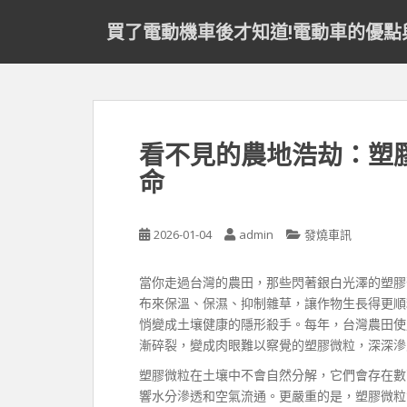
S
買了電動機車後才知道!電動車的優點
k
i
p
t
o
m
看不見的農地浩劫：塑
a
命
i
n
c
2026-01-04
admin
發燒車訊
o
n
t
當你走過台灣的農田，那些閃著銀白光澤的塑膠
e
布來保溫、保濕、抑制雜草，讓作物生長得更順
n
悄變成土壤健康的隱形殺手。每年，台灣農田使
t
漸碎裂，變成肉眼難以察覺的塑膠微粒，深深滲
塑膠微粒在土壤中不會自然分解，它們會存在數
響水分滲透和空氣流通。更嚴重的是，塑膠微粒