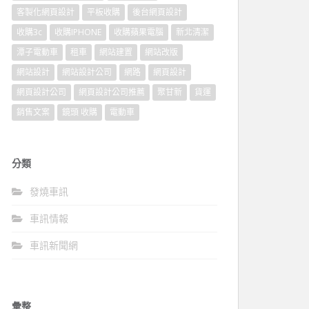
客製化網頁設計
平板收購
後台網頁設計
收購3c
收購IPHONE
收購蘋果電腦
新北清潔
潭子電動車
租車
網站建置
網站改版
網站設計
網站設計公司
網路
網頁設計
網頁設計公司
網頁設計公司推薦
聚甘新
貨運
銷售文案
鏡頭 收購
電動車
分類
發燒車訊
車訊情報
車訊新聞網
彙整