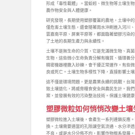
形成「毒性載體」。當蚯蚓、微生物等土壤生物
農作物安全與人體健康。
研究發現，長期使用塑膠覆蓋的農地，土壤中的
僅危害土壤生態，還會隨著雨水沖刷進入河川、
雲嘉南平原、屏東平原等，都面臨著塑膠污染的
了土地的長期生產力與永續性。
土壤不是無生命的介質，它是充滿微生物、真菌
生物，這些微小生命負責分解有機質、循環養分
精密機器裡撒入砂礫，會干擾正常運作。有些微
良或死亡。土壤生物多樣性下降，直接影響土壤
這不僅是環境問題，更是農業永續的挑戰。台灣
致土壤退化，將威脅糧食安全與農民生計。我們
案，並發展有效的污染整治技術。保護土壤健康
塑膠微粒如何悄悄改變土壤
塑膠微粒進入土壤後，會產生一系列連鎖反應。
換。土壤需要適當的孔隙讓空氣流通、水分滲透
不良，或是水分分佈不均，影響作物根系發展。