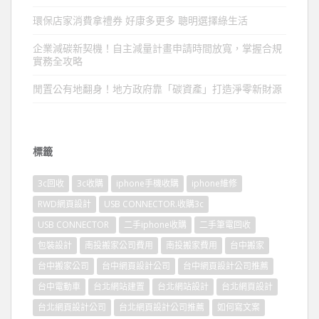
環保店家消費拿禮券 好康多更多 聰明選擇綠生活
企業減碳新契機！自主減量計畫申請時間放寬，掌握合規
實務全攻略
閒置公有地翻身！地方政府靠「碳資產」打造淨零新財源
標籤
3c回收
3c收購
iphone手機收購
iphone維修
RWD網頁設計
USB CONNECTOR.收購3c
USB CONNECTOR
二手iphone收購
二手筆電回收
包裝設計
南投搬家公司費用
南投搬家費用
台中搬家
台中搬家公司
台中網頁設計公司
台中網頁設計公司推薦
台中電動車
台北網站建置
台北網站設計
台北網頁設計
台北網頁設計公司
台北網頁設計公司推薦
如何寫文案