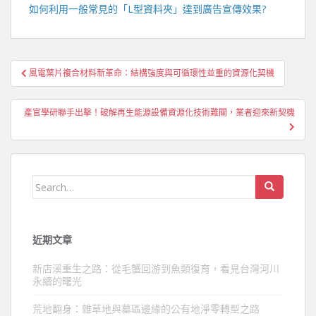
如何利用一般常見的「
L型資料夾
」達到廣告宣傳效果?
文
風電葉片複合材料新革命：結構強度與可循環性並重的資源化契機
章
導
產官學研聯手出擊！破解再生能源設備資源化技術難關，業者迎來新契機
覽
Search
for:
近期文章
新店溪重生之路：從毛蟹回游到魚類復育，看見台灣河川
永續的曙光
荒地翻身：雜草地與墓區邊緣的公有地淨零轉型之路