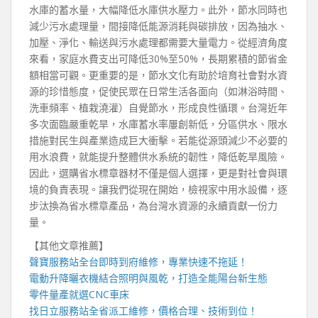
水庫的蓄水量，大幅降低水庫供水壓力。此外，節水同時也
減少污水處理量，間接降低能源消耗與碳排放，因為抽水、
加壓、淨化、輸送與污水處理都需要大量電力。從經濟角度
來看，家庭水費支出可降低30%至50%，長期累積的節省金
額相當可觀。更重要的是，節水文化有助於培育社會對水資
源的珍惜態度，促使民眾在日常生活各面向（如淋浴時間、
洗車頻率、植栽澆灌）自覺節水，形成良性循環。台灣近年
多次面臨嚴重乾旱，水庫蓄水率屢創新低，分區供水、限水
措施對民生與產業造成巨大衝擊。若能從源頭減少不必要的
用水浪費，就能提升整體供水系統的韌性，降低乾旱風險。
因此，選購省水標章器材不僅是個人選擇，更是對社會與環
境的負責表現。讓我們從現在開始，檢視家中用水設備，逐
步汰換為省水標章產品，為台灣水資源的永續貢獻一份力
量。
【其他文章推薦】
聲寶服務站
全台即時到府維修，專業快速不拖延！
電動升降曬衣機
結合照明與風乾，打造全能陽台新生態
零件量產就選
CNC車床
找
日立服務站
全省派工維修，價格合理、技術到位！