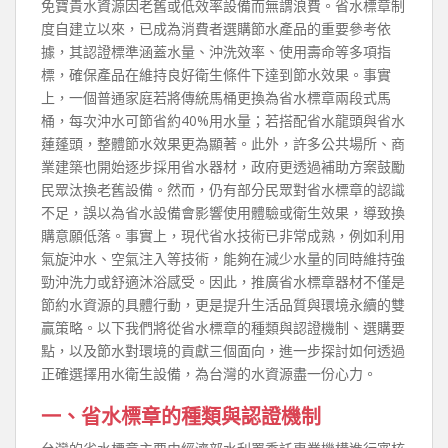
免寶貴水資源因老舊或低效率設備而無謂浪費。省水標章制
度自建立以來，已成為消費者選購節水產品的重要參考依
據，其認證標準涵蓋水量、沖洗效率、使用壽命等多項指
標，確保產品在維持良好衛生條件下達到節水效果。事實
上，一個普通家庭若將傳統馬桶更換為省水標章兩段式馬
桶，每次沖水可節省約40%用水量；若搭配省水龍頭與省水
蓮蓬頭，整體節水效果更為顯著。此外，許多公共場所、商
業建築也開始逐步採用省水器材，政府更透過補助方案鼓勵
民眾汰換老舊設備。然而，仍有部分民眾對省水標章的認識
不足，誤以為省水設備會影響使用體驗或衛生效果，導致換
購意願低落。事實上，現代省水技術已非常成熟，例如利用
氣旋沖水、空氣注入等技術，能夠在減少水量的同時維持強
勁沖洗力或舒適沐浴感受。因此，推廣省水標章器材不僅是
節約水資源的具體行動，更是提升生活品質與環境永續的雙
贏策略。以下我們將從省水標章的種類與認證機制、選購要
點，以及節水對環境的貢獻三個面向，進一步探討如何透過
正確選擇用水衛生設備，為台灣的水資源盡一份心力。
一、省水標章的種類與認證機制