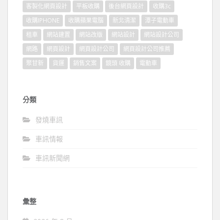
客製化網頁設計
平板收購
後台網頁設計
收購3c
收購IPHONE
收購蘋果電腦
新北清潔
潭子電動車
租車
網站建置
網站改版
網站設計
網站設計公司
網路
網頁設計
網頁設計公司
網頁設計公司推薦
聚甘新
貨運
銷售文案
鏡頭 收購
電動車
分類
發燒車訊
車訊情報
車訊新聞網
彙整