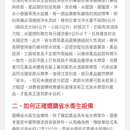
台灣的省水標章主要由經濟部水利署委託專業機構進行審核
與核發，產品類別包括馬桶、洗衣機、水龍頭、蓮蓬頭、沖
水小便器等用水設備。每一類設備都有嚴格的測試標準，例
如馬桶必須通過沖水測試，確保在單次沖水量不超過6公升
（兩段式大段6公升、小段3公升）的情況下，仍能有效清除
污物；水龍頭則需在每分鐘流量9公升以下，且具備良好出
水穩定性。此外，省水標章產品還需通過耐久性測試，確保
長期使用後仍維持節水效能。認證流程包括書面審查、產品
送測、工廠檢查及不定期市場抽檢，以確保產品品質與標示
一致性。目前市面上已有超過千項產品獲得省水標章，消費
者可在產品本體或包裝上看到藍色水滴圖案標章，代表該產
品符合國家節水標準。值得注意的是，部分產品雖然標榜
「省水」，但若未通過官方認證，其節水效果可能未經第三
方驗證，消費者選購時應優先選擇具有正式省水標章的產
品，才能真正達到節水目的。
二、如何正確選購省水衛生設備
選購省水衛生設備時，除了確認產品具有省水標章外，還需
考量家中實際需求與安裝條件。以馬桶為例，傳統單段式馬
桶每次沖水約12至15公升，而省水兩段式馬桶大段僅6公