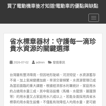
S
買了電動機車後才知道!電動車的優點與缺點
k
i
TOGGLE
p
t
o
m
省水標章器材：守護每一滴珍
a
i
貴水資源的關鍵選擇
n
c
o
2026-07-02
admin
發燒車訊
n
t
台灣雖有豐沛降雨，但因地形陡峭、河流短促，水資源蓄存
e
不易，加上氣候變遷加劇，旱澇交替頻繁，水資源管理已成
n
為當前面臨的重大課題。根據經濟部水利署統計，家庭用水
t
約占總用水量三成，其中衛浴設備（馬桶、水龍頭、蓮蓬頭
等）的用水量又占家庭用水六成以上。若能全面採用具省水
標章的用水衛生設備，不僅能有效降低人均用水量，更可避