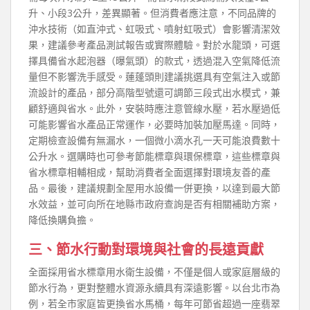
升、小段3公升，差異顯著。但消費者應注意，不同品牌的
沖水技術（如直沖式、虹吸式、噴射虹吸式）會影響清潔效
果，建議參考產品測試報告或實際體驗。對於水龍頭，可選
擇具備省水起泡器（曝氣頭）的款式，透過混入空氣降低流
量但不影響洗手感受。蓮蓬頭則建議挑選具有空氣注入或節
流設計的產品，部分高階型號還可調節三段式出水模式，兼
顧舒適與省水。此外，安裝時應注意管線水壓，若水壓過低
可能影響省水產品正常運作，必要時加裝加壓馬達。同時，
定期檢查設備有無漏水，一個微小滴水孔一天可能浪費數十
公升水。選購時也可參考節能標章與環保標章，這些標章與
省水標章相輔相成，幫助消費者全面選擇對環境友善的產
品。最後，建議規劃全屋用水設備一併更換，以達到最大節
水效益，並可向所在地縣市政府查詢是否有相關補助方案，
降低換購負擔。
三、節水行動對環境與社會的長遠貢獻
全面採用省水標章用水衛生設備，不僅是個人或家庭層級的
節水行為，更對整體水資源永續具有深遠影響。以台北市為
例，若全市家庭皆更換省水馬桶，每年可節省超過一座翡翠