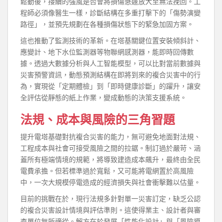
鬆動後，接續的強風是否會將損傷急遽放大至無法挽回。工
程師必須像醫生一樣，診斷結構在多重打擊下的「傷勢演變
路徑」，並預先規劃在各種損傷狀態下的緊急加固方案。
這也推動了監測技術的革新。在塔基關鍵位置安裝傾斜計、
應變計、地下水位監測器等物聯網感測器，能即時回傳數
據。透過大數據分析與人工智能模型，可以比對當前數據與
災害預警資訊，動態預測結構在即將到來的複合災害中的行
為，實現從「定期體檢」到「即時健康診斷」的躍升，讓安
全評估從靜態的紙上作業，變成動態的決策支援系統。
法規、成本與風險的三角習題
提升電塔基礎對抗複合災害的能力，無可避免地面對法規、
工程成本與社會可接受風險之間的拉鋸。制訂過於嚴苛、涵
蓋所有極端情境的規範，將導致建造成本飆升，最終由全民
電費承擔。但若標準過於寬鬆，又可能將電網置於高風險
中，一次大規模停電造成的經濟損失與社會衝擊難以估量。
目前的挑戰在於，現行法規多針對單一災害訂定，缺乏公認
的複合災害設計情境與評估準則。這使得業主、設計者與審
查單位無所適從。解方在於發展「性能化設計」與「風險導