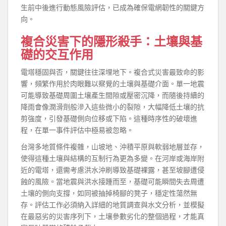
生前中後進行動態風險評估，已成為確保電網韌性的關鍵方
向。
複合災害下的隱形殺手：土壤與基
礎的交互作用
電塔穩固與否，關鍵往往深埋地下。複合式災害最致命的影
響，頻繁作用於肉眼難以察覺的土壤與基礎介面。單一地震
可能導致基礎周圍土壤產生間隙或壓密沉降，而隨後持續的
降雨會像潤滑劑般滲入這些微小的裂隙，大幅降低土壤的抗
剪強度，引發基礎側向位移或下陷。這種時序性的破壞進
程，在單一事件評估中極易被忽略。
台灣多地質條件複雜，山坡地、沖積平原與軟弱地層並存，
使得這種土壤與結構的互制行為更為多變。在河岸或海岸附
近的電塔，還需考慮洪水沖刷導致基礎裸露，甚至坡腳遭侵
蝕的風險。當地震與洪水接踵而至，基礎可能瞬間失去周遭
土壤的側向支撐，如同被抽掉椅腳的凳子，穩定性蕩然無
存。評估工作必須納入詳細的地質調查與水文分析，並模擬
在最惡劣的災害序列下，土壤參數劣化的整個過程，才能真