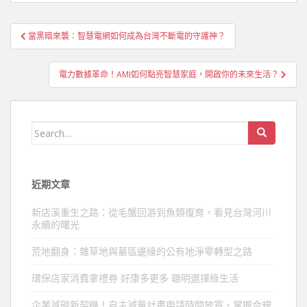
文
當黑暗來襲：智慧電網如何成為台灣不斷電的守護神？
章
導
電力數據革命！AMI如何點亮智慧家庭，開啟你的未來生活？
覽
Search
for:
近期文章
新店溪重生之路：從毛蟹回游到魚類復育，看見台灣河川
永續的曙光
荒地翻身：雜草地與墓區邊緣的公有地淨零轉型之路
環保店家消費拿禮券 好康多更多 聰明選擇綠生活
企業減碳新契機！自主減量計畫申請時間放寬，掌握合規