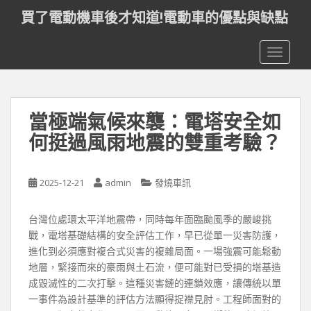
S
買了電動機車後才知道!電動車的優點與缺點
k
i
TOGGLE
p
t
o
m
當極端氣候來襲：電塔安全如
a
i
何挺過風雨地震的雙重考驗？
n
c
o
2025-12-21
admin
發燒車訊
n
t
台灣位處環太平洋地震帶，同時每年面臨颱風季的嚴峻挑
e
戰，電塔基礎結構的安全評估工作，早已從單一災害防護，
n
進化到必須應對複合式災害的複雜局面。一場強震可能鬆動
t
地層，緊接而來的豪雨與土石流，便可能對已受損的塔基造
成毀滅性的二次打擊。這種災害鏈的連鎖效應，讓傳統以單
一事件為設計基準的評估方法顯得捉襟見肘。工程師面對的