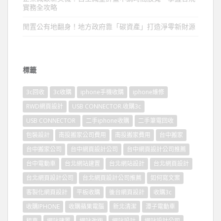
實務全攻略
閒置公有地翻身！地方政府靠「碳資產」打造淨零新財源
標籤
3c回收
3c收購
iphone手機收購
iphone維修
RWD網頁設計
USB CONNECTOR.收購3c
USB CONNECTOR
二手iphone收購
二手筆電回收
包裝設計
南投搬家公司費用
南投搬家費用
台中搬家
台中搬家公司
台中網頁設計公司
台中網頁設計公司推薦
台中電動車
台北網站建置
台北網站設計
台北網頁設計
台北網頁設計公司
台北網頁設計公司推薦
如何寫文案
客製化網頁設計
平板收購
後台網頁設計
收購3c
收購IPHONE
收購蘋果電腦
新北清潔
潭子電動車
租車
網站建置
網站改版
網站設計
網站設計公司