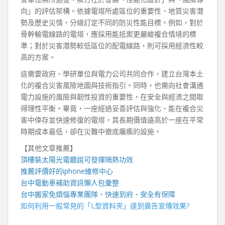
向」的評估架構。依據電塔所處區位的重要性、地質災害潛
勢及歷史災情，分級訂定不同的防災性能目標。例如，對於
骨幹輸電線路的電塔，應採用能抵禦更嚴峻複合情境的標
準；對於災害潛勢較低區位的配電線路，則可採用經濟性較
高的方案。
這需要政府、學研單位與電力公司共同合作，建立台灣本土
化的複合災害風險地圖與技術指引。同時，也需向社會溝通
電力設施的風險與韌性投資的重要性，在安全與經濟之間取
得理性平衡。畢竟，一座經過妥善評估與強化、能在複合災
害中倖存並快速修復的電塔，其長期價值遠高於一座在平常
時期成本最低，卻在災難中徹底癱瘓的設施。
【其他文章推薦】
頂樓裝
太陽光電
聽說可發揮隔熱功效
推薦評價好的
iphone維修
中心
台中電動車
補助資訊懶人包彙整
台中搬家
免煩惱專業團隊、快速到府、安全有保障
如何利用一般常見的「
L型資料夾
」達到廣告宣傳效果?