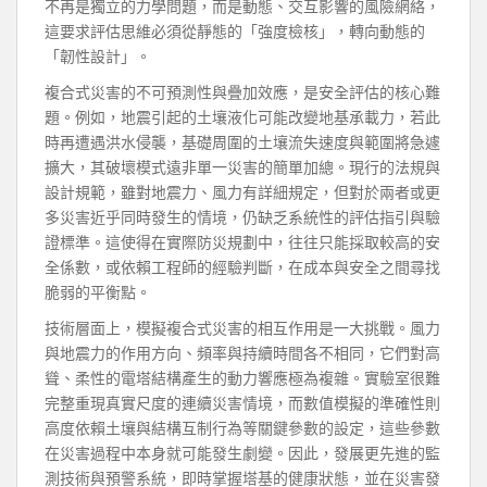
不再是獨立的力學問題，而是動態、交互影響的風險網絡，
這要求評估思維必須從靜態的「強度檢核」，轉向動態的
「韌性設計」。
複合式災害的不可預測性與疊加效應，是安全評估的核心難
題。例如，地震引起的土壤液化可能改變地基承載力，若此
時再遭遇洪水侵襲，基礎周圍的土壤流失速度與範圍將急遽
擴大，其破壞模式遠非單一災害的簡單加總。現行的法規與
設計規範，雖對地震力、風力有詳細規定，但對於兩者或更
多災害近乎同時發生的情境，仍缺乏系統性的評估指引與驗
證標準。這使得在實際防災規劃中，往往只能採取較高的安
全係數，或依賴工程師的經驗判斷，在成本與安全之間尋找
脆弱的平衡點。
技術層面上，模擬複合式災害的相互作用是一大挑戰。風力
與地震力的作用方向、頻率與持續時間各不相同，它們對高
聳、柔性的電塔結構產生的動力響應極為複雜。實驗室很難
完整重現真實尺度的連續災害情境，而數值模擬的準確性則
高度依賴土壤與結構互制行為等關鍵參數的設定，這些參數
在災害過程中本身就可能發生劇變。因此，發展更先進的監
測技術與預警系統，即時掌握塔基的健康狀態，並在災害發