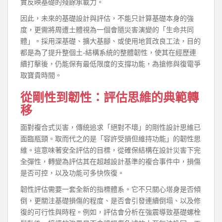
實反映基礎的殘餘承載力。
因此，未來的基礎設計與評估，不能只計算基礎本身的強
度，更需將周遭土體視為一個會隨災害演變的「生命共同
體」。採用深基礎、擴大基腳、或使用地質改良工法，目的
都是為了提升整個土-結構系統的整體韌性，使其在經歷連
續打擊後，仍能保有最低限度的支撐功能，為搶修與復電爭
取寶貴時間。
從剛性到韌性：評估思維的典範轉
移
面對複合式災害，傳統追求「絕對不壞」的剛性設計思維已
面臨瓶頸。取而代之的是「容許受損但維持功能」的韌性思
維。這意味著安全評估的目標，從確保結構在設計災害下完
全彈性，轉變為評估其在超越設計基準的複合事件中，損傷
是否可控，以及功能可多快恢復。
韌性評估需要一套全新的指標體系。它不只關心塔身是否傾
倒，更關注基礎損傷的程度、是否會引發連續倒塌、以及修
復的可行性與時程。例如，評估會分析在強震導致基礎螺栓