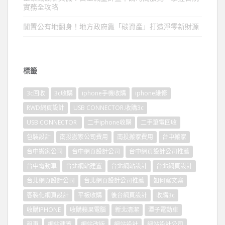
實務全攻略
閒置公有地翻身！地方政府靠「碳資產」打造淨零新財源
標籤
3c回收
3c收購
iphone手機收購
iphone維修
RWD網頁設計
USB CONNECTOR.收購3c
USB CONNECTOR
二手iphone收購
二手筆電回收
包裝設計
南投搬家公司費用
南投搬家費用
台中搬家
台中搬家公司
台中網頁設計公司
台中網頁設計公司推薦
台中電動車
台北網站建置
台北網站設計
台北網頁設計
台北網頁設計公司
台北網頁設計公司推薦
如何寫文案
客製化網頁設計
平板收購
後台網頁設計
收購3c
收購IPHONE
收購蘋果電腦
新北清潔
潭子電動車
租車
網站建置
網站改版
網站設計
網站設計公司