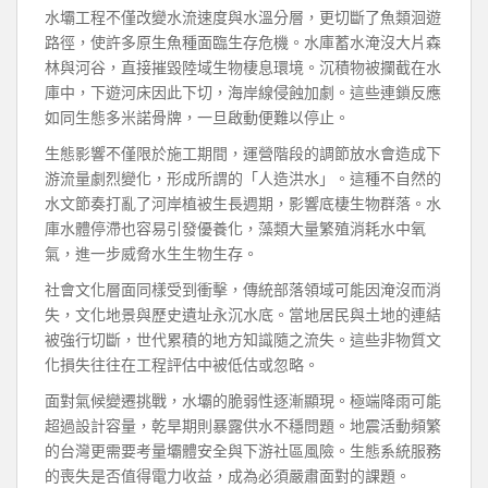
水壩工程不僅改變水流速度與水溫分層，更切斷了魚類洄遊
路徑，使許多原生魚種面臨生存危機。水庫蓄水淹沒大片森
林與河谷，直接摧毀陸域生物棲息環境。沉積物被攔截在水
庫中，下遊河床因此下切，海岸線侵蝕加劇。這些連鎖反應
如同生態多米諾骨牌，一旦啟動便難以停止。
生態影響不僅限於施工期間，運營階段的調節放水會造成下
游流量劇烈變化，形成所謂的「人造洪水」。這種不自然的
水文節奏打亂了河岸植被生長週期，影響底棲生物群落。水
庫水體停滯也容易引發優養化，藻類大量繁殖消耗水中氧
氣，進一步威脅水生生物生存。
社會文化層面同樣受到衝擊，傳統部落領域可能因淹沒而消
失，文化地景與歷史遺址永沉水底。當地居民與土地的連結
被強行切斷，世代累積的地方知識隨之流失。這些非物質文
化損失往往在工程評估中被低估或忽略。
面對氣候變遷挑戰，水壩的脆弱性逐漸顯現。極端降雨可能
超過設計容量，乾旱期則暴露供水不穩問題。地震活動頻繁
的台灣更需要考量壩體安全與下游社區風險。生態系統服務
的喪失是否值得電力收益，成為必須嚴肅面對的課題。