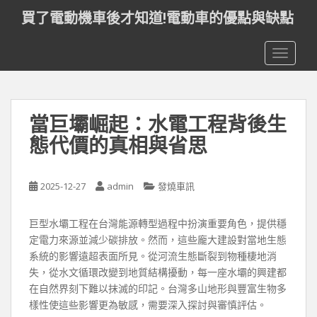
S
買了電動機車後才知道!電動車的優點與缺點
k
i
TOGGLE
p
t
o
m
當巨壩崛起：水電工程背後生
a
i
態代價的真相與省思
n
c
o
2025-12-27
admin
發燒車訊
n
t
巨型水壩工程在台灣能源轉型過程中扮演重要角色，提供穩
e
定電力來源並減少碳排放。然而，這些龐大建設對當地生態
n
系統的影響遠超表面所見。從河流生態斷裂到物種棲地消
t
失，從水文循環改變到地質結構擾動，每一座水壩的興建都
在自然界刻下難以抹滅的印記。台灣多山地形與豐富生物多
樣性使這些影響更為敏感，需要深入探討與審慎評估。