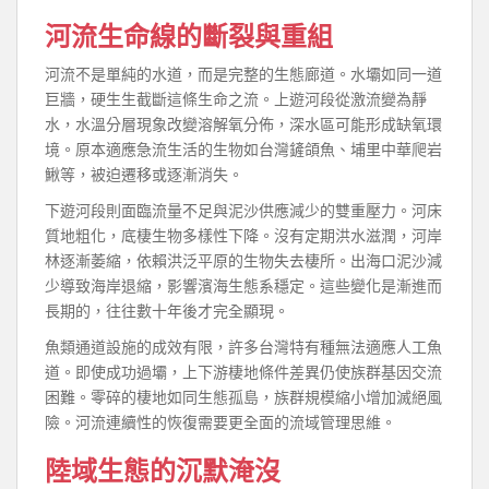
河流生命線的斷裂與重組
河流不是單純的水道，而是完整的生態廊道。水壩如同一道
巨牆，硬生生截斷這條生命之流。上遊河段從激流變為靜
水，水溫分層現象改變溶解氧分佈，深水區可能形成缺氧環
境。原本適應急流生活的生物如台灣鏟頜魚、埔里中華爬岩
鰍等，被迫遷移或逐漸消失。
下遊河段則面臨流量不足與泥沙供應減少的雙重壓力。河床
質地粗化，底棲生物多樣性下降。沒有定期洪水滋潤，河岸
林逐漸萎縮，依賴洪泛平原的生物失去棲所。出海口泥沙減
少導致海岸退縮，影響濱海生態系穩定。這些變化是漸進而
長期的，往往數十年後才完全顯現。
魚類通道設施的成效有限，許多台灣特有種無法適應人工魚
道。即使成功過壩，上下游棲地條件差異仍使族群基因交流
困難。零碎的棲地如同生態孤島，族群規模縮小增加滅絕風
險。河流連續性的恢復需要更全面的流域管理思維。
陸域生態的沉默淹沒