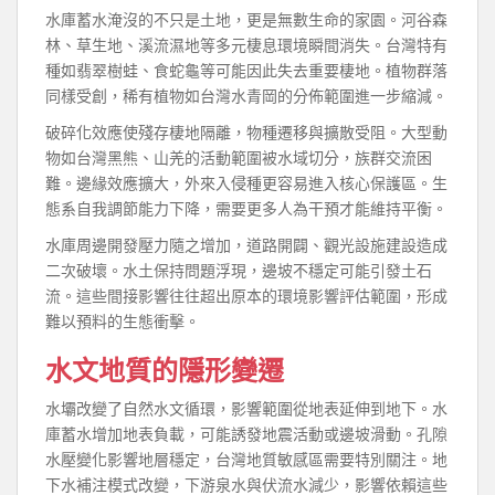
水庫蓄水淹沒的不只是土地，更是無數生命的家園。河谷森
林、草生地、溪流濕地等多元棲息環境瞬間消失。台灣特有
種如翡翠樹蛙、食蛇龜等可能因此失去重要棲地。植物群落
同樣受創，稀有植物如台灣水青岡的分佈範圍進一步縮減。
破碎化效應使殘存棲地隔離，物種遷移與擴散受阻。大型動
物如台灣黑熊、山羌的活動範圍被水域切分，族群交流困
難。邊緣效應擴大，外來入侵種更容易進入核心保護區。生
態系自我調節能力下降，需要更多人為干預才能維持平衡。
水庫周邊開發壓力隨之增加，道路開闢、觀光設施建設造成
二次破壞。水土保持問題浮現，邊坡不穩定可能引發土石
流。這些間接影響往往超出原本的環境影響評估範圍，形成
難以預料的生態衝擊。
水文地質的隱形變遷
水壩改變了自然水文循環，影響範圍從地表延伸到地下。水
庫蓄水增加地表負載，可能誘發地震活動或邊坡滑動。孔隙
水壓變化影響地層穩定，台灣地質敏感區需要特別關注。地
下水補注模式改變，下游泉水與伏流水減少，影響依賴這些