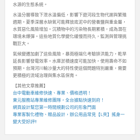
水源的生態系統。
水溫分層導致下泄水溫偏低，影響下遊河段生物代謝與繁殖
週期。夏季深層水缺氧可能釋放底泥中的營養鹽與重金屬，
水質惡化風險增加。沉積物中的污染物長期累積，成為潛在
環境未爆彈。這些地質化學變化緩慢而持久，監測與管理挑
戰巨大。
氣候變遷加劇了這些風險，暴雨極端化考驗排洪能力，乾旱
延長影響發電效率。水庫淤積速度可能加快，使用壽命不如
預期。台灣河川輸沙量大的特性使這個問題特別嚴重，需要
更積極的流域治理與集水區保育。
【其他文章推薦】
台中電動車維修
快速、專業、價格透明！
東元服務站
專業維修團隊，全台據點快速到府！
網頁設計
幫您第一時間規劃公司的形象門面
專業客製化禮物、贈品設計，辦公用品常見【
L夾
】搖身一
變大受好評!!