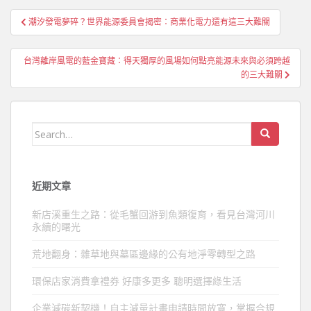
文
潮汐發電夢碎？世界能源委員會揭密：商業化電力還有這三大難關
章
導
台灣離岸風電的藍金寶藏：得天獨厚的風場如何點亮能源未來與必須跨越
覽
的三大難關
Search
for:
近期文章
新店溪重生之路：從毛蟹回游到魚類復育，看見台灣河川
永續的曙光
荒地翻身：雜草地與墓區邊緣的公有地淨零轉型之路
環保店家消費拿禮券 好康多更多 聰明選擇綠生活
企業減碳新契機！自主減量計畫申請時間放寬，掌握合規