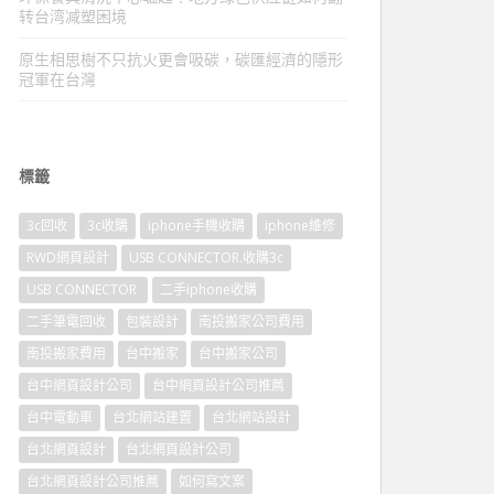
转台湾减塑困境
原生相思樹不只抗火更會吸碳，碳匯經濟的隱形
冠軍在台灣
標籤
3c回收
3c收購
iphone手機收購
iphone維修
RWD網頁設計
USB CONNECTOR.收購3c
USB CONNECTOR
二手iphone收購
二手筆電回收
包裝設計
南投搬家公司費用
南投搬家費用
台中搬家
台中搬家公司
台中網頁設計公司
台中網頁設計公司推薦
台中電動車
台北網站建置
台北網站設計
台北網頁設計
台北網頁設計公司
台北網頁設計公司推薦
如何寫文案