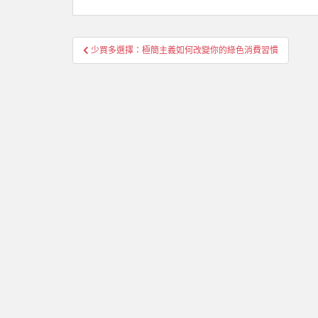
文
少買多選擇：極簡主義如何改變你的綠色消費習慣
章
導
覽