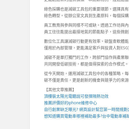
綠色採購也是減碳工具包的重要環節。選擇具有
綠色轉型。從辦公室文具到生產原料，每個採購
員工教育與參與同樣不可或缺。透過工作坊與內
員工往往能提出最接地氣的節能點子，這些微創
數位化工具讓減碳行動更有效率。碳盤查軟體能
僅用於內部管理，更能滿足客戶與投資人對ES
減碳不是單打獨鬥的工作，跨部門協作與產業聯
共同開發低碳技術，都是值得探索的合作模式。
從今天開始，運用減碳工具包中的各種策略，每
碳不僅是責任，更是創新的機會與競爭力的來源
【其他文章推薦】
頂樓裝
太陽光電
聽說可發揮隔熱功效
推薦評價好的
iphone維修
中心
自行創業缺乏曝光?
網頁設計
幫您第一時間規劃
想知道購買電動車哪裡補助最多?
台中電動車
補