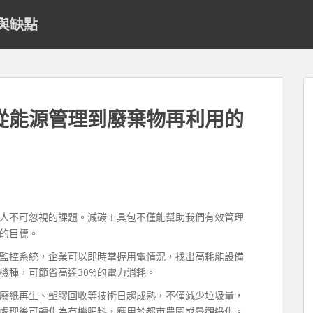
與缺點
從能源管理到廢棄物再利用的
人不可忽視的課題。減碳工具包不僅能幫助我們有效管理
的目標。
監控系統，企業可以即時掌握用電情況，找出高耗能設備
機種，可節省高達30%的電力消耗。
廢紙再生、塑膠回收等技術日趨成熟，不僅減少垃圾量，
處理後可轉化為有機肥料，應用於都市農園或景觀綠化。