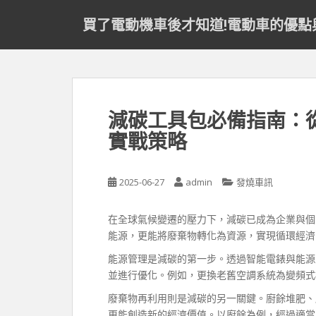
S
買了電動機車後才知道!電動車的優點
k
i
p
t
o
m
減碳工具包必備指南：
a
實戰策略
i
n
c
2025-06-27
admin
發燒車訊
o
n
t
在全球氣候變遷的壓力下，減碳已成為企業與個
e
能源，更能將廢棄物轉化為資源，實現循環經濟
n
能源管理是減碳的第一步。透過智能電錶與能源
t
並進行優化。例如，更換老舊空調系統為變頻式
廢棄物再利用則是減碳的另一關鍵。廚餘堆肥、
更能創造新的經濟價值。以廚餘為例，經過適當