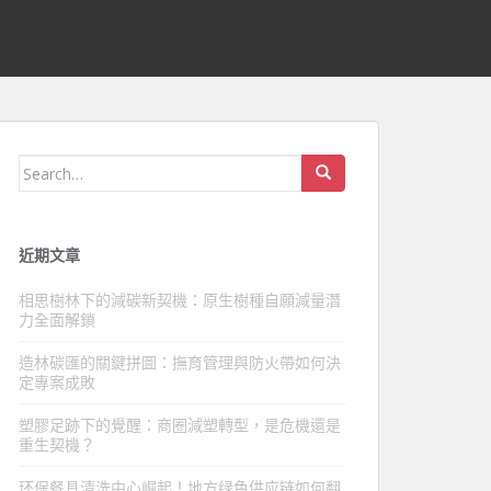
Search
for:
近期文章
相思樹林下的減碳新契機：原生樹種自願減量潛
力全面解鎖
造林碳匯的關鍵拼圖：撫育管理與防火帶如何決
定專案成敗
塑膠足跡下的覺醒：商圈減塑轉型，是危機還是
重生契機？
环保餐具清洗中心崛起！地方绿色供应链如何翻