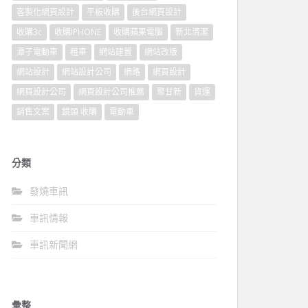
客製化網頁設計
平板收購
後台網頁設計
收購3c
收購IPHONE
收購蘋果電腦
新北清潔
潭子電動車
租車
網站建置
網站改版
網站設計
網站設計公司
網路
網頁設計
網頁設計公司
網頁設計公司推薦
聚甘新
貨運
銷售文案
鏡頭 收購
電動車
分類
發燒車訊
車訊情報
車訊新聞網
彙整