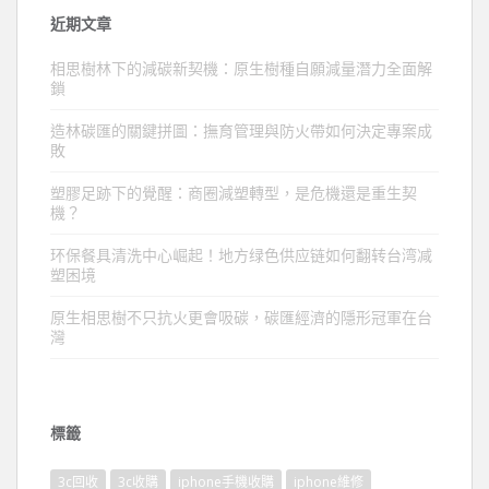
近期文章
相思樹林下的減碳新契機：原生樹種自願減量潛力全面解
鎖
造林碳匯的關鍵拼圖：撫育管理與防火帶如何決定專案成
敗
塑膠足跡下的覺醒：商圈減塑轉型，是危機還是重生契
機？
环保餐具清洗中心崛起！地方绿色供应链如何翻转台湾减
塑困境
原生相思樹不只抗火更會吸碳，碳匯經濟的隱形冠軍在台
灣
標籤
3c回收
3c收購
iphone手機收購
iphone維修