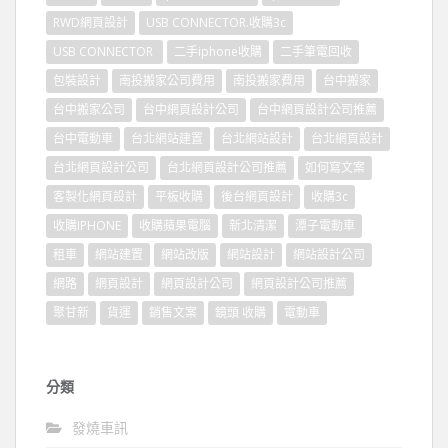
RWD網頁設計
USB CONNECTOR.收購3c
USB CONNECTOR
二手iphone收購
二手筆電回收
包裝設計
南投搬家公司費用
南投搬家費用
台中搬家
台中搬家公司
台中網頁設計公司
台中網頁設計公司推薦
台中電動車
台北網站建置
台北網站設計
台北網頁設計
台北網頁設計公司
台北網頁設計公司推薦
如何寫文案
客製化網頁設計
平板收購
後台網頁設計
收購3c
收購IPHONE
收購蘋果電腦
新北清潔
潭子電動車
租車
網站建置
網站改版
網站設計
網站設計公司
網路
網頁設計
網頁設計公司
網頁設計公司推薦
聚甘新
貨運
銷售文案
鏡頭 收購
電動車
分類
發燒車訊