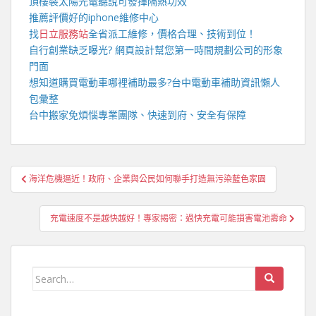
頂樓裝
太陽光電
聽說可發揮隔熱功效
推薦評價好的
iphone維修
中心
找
日立服務站
全省派工維修，價格合理、技術到位！
自行創業缺乏曝光?
網頁設計
幫您第一時間規劃公司的形象
門面
想知道購買電動車哪裡補助最多?
台中電動車
補助資訊懶人
包彙整
台中搬家
免煩惱專業團隊、快速到府、安全有保障
文
海洋危機逼近！政府、企業與公民如何聯手打造無污染藍色家園
章
導
充電速度不是越快越好！專家揭密：過快充電可能損害電池壽命
覽
Search
for: