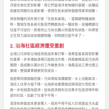
浮遊生物也受到影響，而它們是海洋食物鏈的基礎。這種從
底層到頂層的全面影響，使得生態系統恢復變得異常困難。
某些物種的消失會引發「生態系崩塌」。當關鍵物種滅絕
時，整個生態系統可能突然轉變為另一種狀態。這種轉變往
往是不可逆的，即使停止污染也難以恢復原有狀態。科學家
正在努力識別這些關鍵物種，但時間已經不多了。
2. 沿海社區經濟遭受重創
出海口污染對沿海經濟造成多重打擊。漁業是最直接受影響
的產業，許多傳統漁場已經無法作業。貝類養殖區因污染而
關閉，造成數以萬計的工作機會流失。海產品加工業也隨之
萎縮，整個產業鏈都受到波及。
旅遊業同樣面臨危機。污染導致海灘關閉，水上活動取消，
酒店入住率大幅下降。沿海房地產價值因環境惡化而貶值，
進一步削弱當地經濟。這些經濟損失往往集中在經濟條件較
差的社區，加劇了社會不平等。
清潔和修復成本更是驚人。政府不得不投入巨資建設污水處
理設施和進行環境整治。這些費用最終轉嫁給納稅人，形成