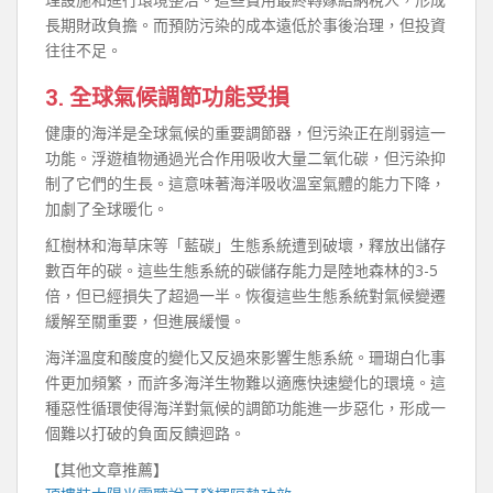
長期財政負擔。而預防污染的成本遠低於事後治理，但投資
往往不足。
3. 全球氣候調節功能受損
健康的海洋是全球氣候的重要調節器，但污染正在削弱這一
功能。浮遊植物通過光合作用吸收大量二氧化碳，但污染抑
制了它們的生長。這意味著海洋吸收溫室氣體的能力下降，
加劇了全球暖化。
紅樹林和海草床等「藍碳」生態系統遭到破壞，釋放出儲存
數百年的碳。這些生態系統的碳儲存能力是陸地森林的3-5
倍，但已經損失了超過一半。恢復這些生態系統對氣候變遷
緩解至關重要，但進展緩慢。
海洋溫度和酸度的變化又反過來影響生態系統。珊瑚白化事
件更加頻繁，而許多海洋生物難以適應快速變化的環境。這
種惡性循環使得海洋對氣候的調節功能進一步惡化，形成一
個難以打破的負面反饋迴路。
【其他文章推薦】