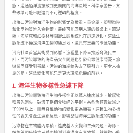
態，還通過洋流擴散到更廣闊的海洋區域。科學家警告，某
些破壞可能已經達到不可逆轉的程度。
出海口污染對海洋生物的影響尤為嚴重。重金屬、塑膠微粒
和化學物質進入食物鏈，最終可能回到人類的餐桌上。珊瑚
礁、海草床和紅樹林等關鍵生態系統也在迅速退化。這些生
態系統不僅是海洋生物的棲息地，還具有重要的碳匯功能。
沿海社區首當其衝受到影響。漁獲量下降直接威脅漁民生
計，而污染導致的海產品安全問題也引發公眾健康隱憂。旅
遊業同樣受到衝擊，污染的海岸線失去了吸引力。更令人擔
憂的是，這些變化可能只是更大環境危機的前兆。
1. 海洋生物多樣性急遽下降
出海口污染導致海洋生物多樣性正以驚人速度減少。敏感物
種最先消失，破壞了整個食物網的平衡。某些魚類數量減少
了90%以上，而無脊椎動物的變化更為顯著。這種生物多樣
性的喪失會產生連鎖反應，影響整個海洋生態系統的功能。
污染物在生物體內累積，造成基因突變和生殖問題。海豚、
鯨魚等頂級掠食者體內檢測到高濃度有毒物質。就連微小的