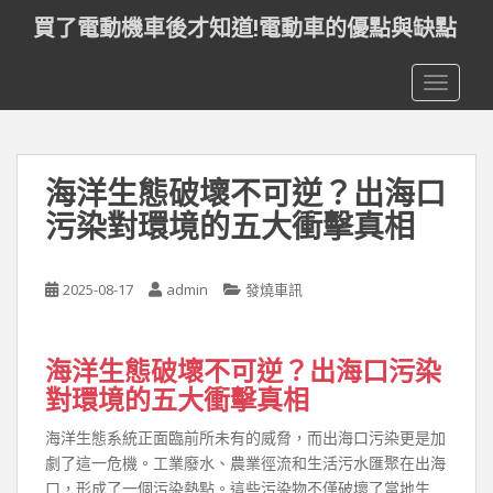
S
買了電動機車後才知道!電動車的優點與缺點
k
i
TOGGLE
p
t
o
m
海洋生態破壞不可逆？出海口
a
i
污染對環境的五大衝擊真相
n
c
o
2025-08-17
admin
發燒車訊
n
t
海洋生態破壞不可逆？出海口污染
e
n
對環境的五大衝擊真相
t
海洋生態系統正面臨前所未有的威脅，而出海口污染更是加
劇了這一危機。工業廢水、農業徑流和生活污水匯聚在出海
口，形成了一個污染熱點。這些污染物不僅破壞了當地生