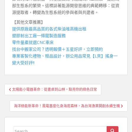
部生態系的繁榮。這標誌著能源開發思維的典範轉移：從資
源提取者，轉變為生態系統的參與者與共建者。
【其他文章推薦】
提供原廠最高品質的各式柴油
堆高機
出租
塑膠射出工廠
一條龍製造服務
零件量產就選
CNC車床
找
台中搬家公司
？透明報價＋五星好評，立即預約
專業客製化禮物、贈品設計，辦公用品常見【
L夾
】搖身一
變大受好評!!
文
太陽能小電器革命：從書桌到山林，點亮你的綠色日常
章
導
海洋綠能新革命！風電基座化身海底森林，為台灣漁業開創永續生機
覽
Search