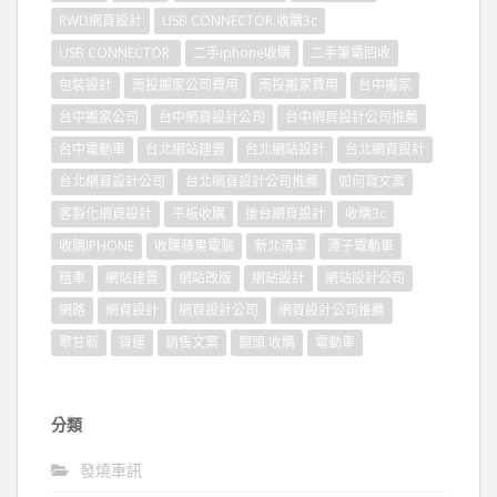
RWD網頁設計
USB CONNECTOR.收購3c
USB CONNECTOR
二手iphone收購
二手筆電回收
包裝設計
南投搬家公司費用
南投搬家費用
台中搬家
台中搬家公司
台中網頁設計公司
台中網頁設計公司推薦
台中電動車
台北網站建置
台北網站設計
台北網頁設計
台北網頁設計公司
台北網頁設計公司推薦
如何寫文案
客製化網頁設計
平板收購
後台網頁設計
收購3c
收購IPHONE
收購蘋果電腦
新北清潔
潭子電動車
租車
網站建置
網站改版
網站設計
網站設計公司
網路
網頁設計
網頁設計公司
網頁設計公司推薦
聚甘新
貨運
銷售文案
鏡頭 收購
電動車
分類
發燒車訊