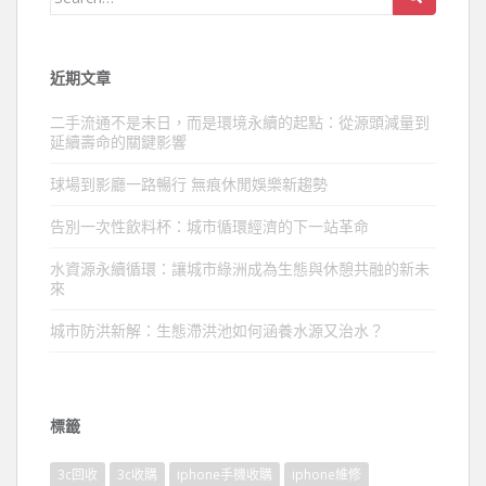
for:
近期文章
二手流通不是末日，而是環境永續的起點：從源頭減量到
延續壽命的關鍵影響
球場到影廳一路暢行 無痕休閒娛樂新趨勢
告別一次性飲料杯：城市循環經濟的下一站革命
水資源永續循環：讓城市綠洲成為生態與休憩共融的新未
來
城市防洪新解：生態滯洪池如何涵養水源又治水？
標籤
3c回收
3c收購
iphone手機收購
iphone維修