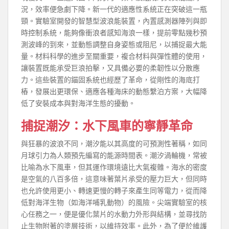
況，效率便急劇下降。新一代的適應性系統正在突破這一瓶
頸。實驗室開發的智慧型波浪能裝置，內置感測器陣列與即
時控制系統，能夠像衝浪者感知海浪一樣，提前零點幾秒預
測波峰的到來，並動態調整自身姿態或阻尼，以捕捉最大能
量。材料科學的進步至關重要，複合材料與彈性體的使用，
讓裝置既能承受巨浪拍擊，又具備必要的柔韌性以分散應
力。這些裝置的錨固系統也經歷了革命，從剛性的海底打
樁，發展出更環保、適應各種海床的動態繫泊方案，大幅降
低了安裝成本與對海洋生態的擾動。
捕捉潮汐：水下風車的寧靜革命
與狂暴的波浪不同，潮汐能以其高度的可預測性著稱，如同
月球引力為人類預先編寫的能源時間表。潮汐渦輪機，常被
比喻為水下風車，但其運作環境遠比大氣複雜。海水的密度
是空氣的八百多倍，這意味著葉片承受的壓力巨大，但同時
也允許使用更小、轉速更慢的轉子來產生同等電力，從而降
低對海洋生物（如海洋哺乳動物）的風險。尖端實驗室的核
心任務之一，便是優化葉片的水動力外形與結構，並尋找防
止生物附著的塗層技術，以維持效率。此外，為了便於維護