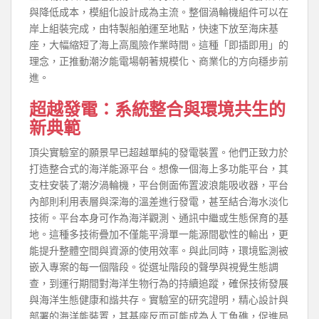
與降低成本，模組化設計成為主流。整個渦輪機組件可以在
岸上組裝完成，由特製船舶運至地點，快速下放至海床基
座，大幅縮短了海上高風險作業時間。這種「即插即用」的
理念，正推動潮汐能電場朝著規模化、商業化的方向穩步前
進。
超越發電：系統整合與環境共生的
新典範
頂尖實驗室的願景早已超越單純的發電裝置。他們正致力於
打造整合式的海洋能源平台。想像一個海上多功能平台，其
支柱安裝了潮汐渦輪機，平台側面佈置波浪能吸收器，平台
內部則利用表層與深海的溫差進行發電，甚至結合海水淡化
技術。平台本身可作為海洋觀測、通訊中繼或生態保育的基
地。這種多技術疊加不僅能平滑單一能源間歇性的輸出，更
能提升整體空間與資源的使用效率。與此同時，環境監測被
嵌入專案的每一個階段。從選址階段的聲學與視覺生態調
查，到運行期間對海洋生物行為的持續追蹤，確保技術發展
與海洋生態健康和諧共存。實驗室的研究證明，精心設計與
部署的海洋能裝置，其基座反而可能成為人工魚礁，促進局