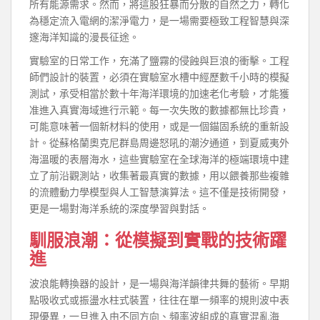
所有能源需求。然而，將這股狂暴而分散的自然之力，轉化
為穩定流入電網的潔淨電力，是一場需要極致工程智慧與深
邃海洋知識的漫長征途。
實驗室的日常工作，充滿了鹽霧的侵蝕與巨浪的衝擊。工程
師們設計的裝置，必須在實驗室水槽中經歷數千小時的模擬
測試，承受相當於數十年海洋環境的加速老化考驗，才能獲
准進入真實海域進行示範。每一次失敗的數據都無比珍貴，
可能意味著一個新材料的使用，或是一個錨固系統的重新設
計。從蘇格蘭奧克尼群島周邊怒吼的潮汐通道，到夏威夷外
海溫暖的表層海水，這些實驗室在全球海洋的極端環境中建
立了前沿觀測站，收集著最真實的數據，用以餵養那些複雜
的流體動力學模型與人工智慧演算法。這不僅是技術開發，
更是一場對海洋系統的深度學習與對話。
馴服浪潮：從模擬到實戰的技術躍
進
波浪能轉換器的設計，是一場與海洋韻律共舞的藝術。早期
點吸收式或振盪水柱式裝置，往往在單一頻率的規則波中表
現優異，一旦進入由不同方向、頻率波組成的真實混亂海