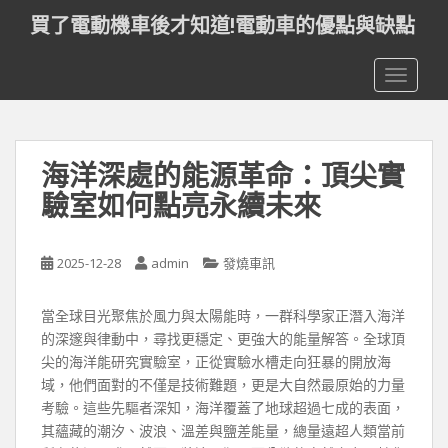
S
買了電動機車後才知道!電動車的優點與缺點
k
i
TOGGLE
p
t
o
m
海洋深處的能源革命：頂尖實
a
i
驗室如何點亮永續未來
n
c
o
2025-12-28
admin
發燒車訊
n
t
當全球目光聚焦於風力與太陽能時，一群科學家正潛入海洋
e
的深邃與律動中，尋找更穩定、更強大的能量解答。全球頂
n
尖的海洋能研究實驗室，正從實驗水槽走向狂暴的開放海
t
域，他們面對的不僅是技術難題，更是大自然最原始的力量
考驗。這些先驅者深知，海洋覆蓋了地球超過七成的表面，
其蘊藏的潮汐、波浪、溫差與鹽差能量，總量遠超人類當前