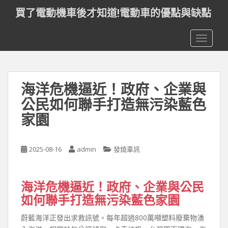
S
買了電動機車後才知道!電動車的優點與缺點
k
i
TOGGLE
p
t
o
m
海洋危機逼近！政府、企業與
a
i
公民如何聯手打造無污染藍色
n
家園
c
o
n
2025-08-16
admin
發燒車訊
t
e
n
海洋危機逼近！政府、企業與公民
t
如何聯手打造無污染藍色家園
蔚藍海洋正發出求救訊號。每年超過800萬噸塑料廢棄物湧