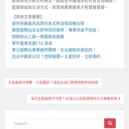
教育與地方創生的模式，創造出守護海洋的社會支持網絡。
當環保成為生活方式，政策與產業變革才有堅實基礎。
【其他文章推薦】
提供原廠最高品質的各式柴油
堆高機
出租
聲寶服務站
全台即時到府維修，專業快速不拖延！
塑膠射出工廠
一條龍製造服務
零件量產就選
CNC車床
東元服務站
專業維修團隊，全台據點快速到府！
找
台中搬家公司
？透明報價＋五星好評，立即預約
文
船舶來往頻繁，污染難防？這些出海口管理措施你該知道
章
導
海洋生態破壞不可逆？出海口污染對環境的五大衝擊真相
覽
Search
for: