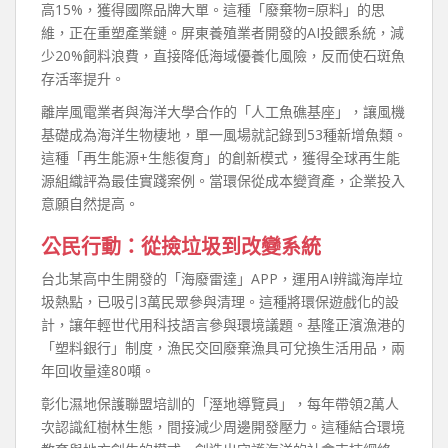
高15%，獲得國際品牌大單。這種「廢棄物=原料」的思
維，正在重塑產業鏈。屏東養殖業者開發的AI投餵系統，減
少20%飼料浪費，直接降低海域優養化風險，反而使石斑魚
存活率提升。
離岸風電業者與海洋大學合作的「人工魚礁基座」，讓風機
基礎成為海洋生物棲地，單一風場就記錄到53種新增魚類。
這種「再生能源+生態復育」的創新模式，獲得全球再生能
源組織評為最佳實踐案例。當環保從成本變資產，企業投入
意願自然提高。
公民行動：從撿垃圾到改變系統
台北某高中生開發的「海廢雷達」APP，運用AI辨識海岸垃
圾熱點，已吸引3萬民眾參與清理。這種將環保遊戲化的設
計，讓年輕世代用科技語言參與環境議題。基隆正濱漁港的
「塑料銀行」制度，漁民交回廢棄漁具可兌換生活用品，兩
年回收量達80噸。
彰化濕地保護聯盟培訓的「溼地導覽員」，每年帶領2萬人
次認識紅樹林生態，間接減少周邊開發壓力。這種結合環境