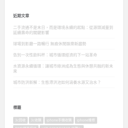
近期文章
二手流通不是末日，而是環境永續的起點：從源頭減量到
延續壽命的關鍵影響
球場到影廳一路暢行 無痕休閒娛樂新趨勢
告別一次性飲料杯：城市循環經濟的下一站革命
水資源永續循環：讓城市綠洲成為生態與休憩共融的新未
來
城市防洪新解：生態滯洪池如何涵養水源又治水？
標籤
3c回收
3c收購
iphone手機收購
iphone維修