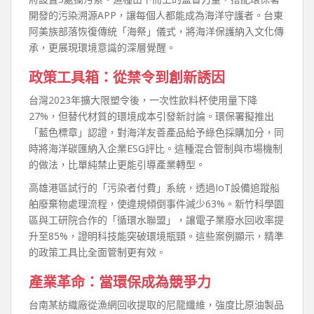
開發的污染溯源APP，讓每個人都能成為海洋守護者。台東
阿美族部落恢復傳統「海祭」儀式，將海洋保護納入文化傳
承，更展現環境意識的深層覺醒。
政策工具箱：從禁令到創新誘因
台灣2023年擴大限塑令後，一次性飲料杯使用量下降
27%，但替代材質的環境成本引發新討論。環保署擬推出
「藍色標章」認證，對海洋友善產品給予綠色採購加分，同
時將海洋碳匯納入企業ESG評比。這種混合管制與市場機制
的做法，比單純禁止更能引導產業轉型。
高雄港區試行的「污染者付費」系統，透過IoT設備追蹤船
舶廢棄物處理流程，使違規傾倒事件減少63%。新竹科學園
區與工研院合作的「循環水聯盟」，讓電子業廢水回收率提
升至85%，證明科技能突破環境瓶頸。這些案例顯示，精準
的政策工具比全面管制更有效。
產業革命：當環保成為競爭力
台南某紡織廠從漁網回收提取的尼龍纖維，強度比原油製品