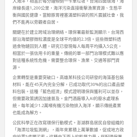
入海洋，相當於每分鐘傾倒一卡車垃圾。台灣四面環海，海
岸線長達1,200公里，海洋污染直接衝擊漁業資源、生態平
衡與國民健康。當鯨豚胃裡塞滿塑料袋的照片震撼社會，我
們不能再以旁觀者自居。
關鍵在於建立跨域治理網絡。環保署最新監測顯示，台灣西
部沿海塑膠微粒濃度是全球平均值的2.3倍。這些微塑料透
過食物鏈回到人體，研究已發現每人每周平均攝入5公克，
相當於一張信用卡的重量。傳統的單一部門治理模式難以應
對這種系統性危機，需要整合環保、漁業、交通等部門資
源。
企業轉型是重要突破口。高雄某科技公司研發的海藻基包裝
材料，能在45天內完全分解，已成功取代30%的出口產品塑
料包裝。這種「藍色經濟」模式證明環保與獲利可以並存，
但需要政策誘因加速普及。金門酒廠導入AI的廢水處理系
統，每年減少1.2萬噸有機污染物排入海洋，顯示傳統產業
也能成為解方。
公民科學正在改寫環保行動模式。澎湖群島居民自發組織的
「海漂垃圾監測網」，兩年來累積上萬筆數據，促成地方政
府設置5處攔污索。這種由下而上的監督力量，搭配環保署