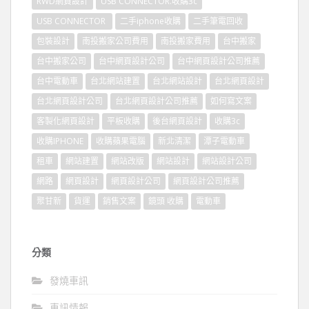
RWD網頁設計
USB CONNECTOR.收購3c
USB CONNECTOR
二手iphone收購
二手筆電回收
包裝設計
南投搬家公司費用
南投搬家費用
台中搬家
台中搬家公司
台中網頁設計公司
台中網頁設計公司推薦
台中電動車
台北網站建置
台北網站設計
台北網頁設計
台北網頁設計公司
台北網頁設計公司推薦
如何寫文案
客製化網頁設計
平板收購
後台網頁設計
收購3c
收購IPHONE
收購蘋果電腦
新北清潔
潭子電動車
租車
網站建置
網站改版
網站設計
網站設計公司
網路
網頁設計
網頁設計公司
網頁設計公司推薦
聚甘新
貨運
銷售文案
鏡頭 收購
電動車
分類
發燒車訊
車訊情報