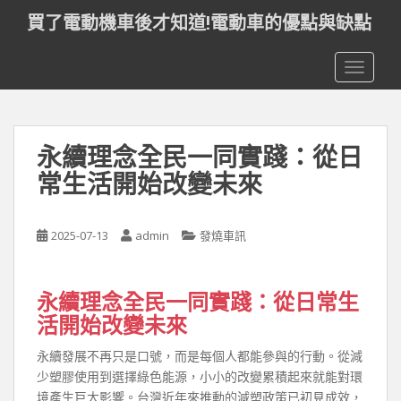
S
買了電動機車後才知道!電動車的優點與缺點
k
i
TOGGLE
p
t
o
m
永續理念全民一同實踐：從日
a
i
常生活開始改變未來
n
c
o
2025-07-13
admin
發燒車訊
n
t
永續理念全民一同實踐：從日常生
e
n
活開始改變未來
t
永續發展不再只是口號，而是每個人都能參與的行動。從減
少塑膠使用到選擇綠色能源，小小的改變累積起來就能對環
境產生巨大影響。台灣近年來推動的減塑政策已初見成效，