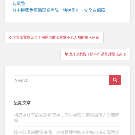
包彙整
台中搬家
免煩惱專業團隊、快速到府、安全有保障
文
廢棄家電變黃金！揭開回收產業鏈不為人知的驚人秘密
章
導
地球升溫危機！這些行動能改變未來
覽
Search
for:
近期文章
相思樹林下的減碳新契機：原生樹種自願減量潛力全面解
鎖
造林碳匯的關鍵拼圖：撫育管理與防火帶如何決定專案成