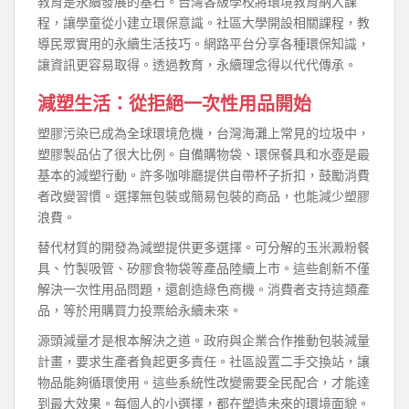
教育是永續發展的基石。台灣各級學校將環境教育納入課
程，讓學童從小建立環保意識。社區大學開設相關課程，教
導民眾實用的永續生活技巧。網路平台分享各種環保知識，
讓資訊更容易取得。透過教育，永續理念得以代代傳承。
減塑生活：從拒絕一次性用品開始
塑膠污染已成為全球環境危機，台灣海灘上常見的垃圾中，
塑膠製品佔了很大比例。自備購物袋、環保餐具和水壺是最
基本的減塑行動。許多咖啡廳提供自帶杯子折扣，鼓勵消費
者改變習慣。選擇無包裝或簡易包裝的商品，也能減少塑膠
浪費。
替代材質的開發為減塑提供更多選擇。可分解的玉米澱粉餐
具、竹製吸管、矽膠食物袋等產品陸續上市。這些創新不僅
解決一次性用品問題，還創造綠色商機。消費者支持這類產
品，等於用購買力投票給永續未來。
源頭減量才是根本解決之道。政府與企業合作推動包裝減量
計畫，要求生產者負起更多責任。社區設置二手交換站，讓
物品能夠循環使用。這些系統性改變需要全民配合，才能達
到最大效果。每個人的小選擇，都在塑造未來的環境面貌。