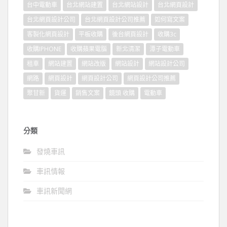
台中電動車
台北網站建置
台北網站設計
台北網頁設計
台北網頁設計公司
台北網頁設計公司推薦
如何寫文案
客製化網頁設計
平板收購
後台網頁設計
收購3c
收購IPHONE
收購蘋果電腦
新北清潔
潭子電動車
租車
網站建置
網站改版
網站設計
網站設計公司
網路
網頁設計
網頁設計公司
網頁設計公司推薦
聚甘新
貨運
銷售文案
鏡頭 收購
電動車
分類
發燒車訊
車訊情報
車訊新聞網