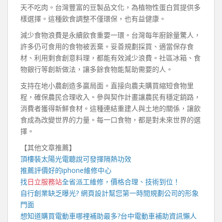
天不吃肉。台灣豐富的豆製品文化，為植物性蛋白質提供多
樣選擇。這種飲食調整不僅環保，也有益健康。
減少食物浪費是永續飲食重要一環。台灣每年廚餘量驚人，
許多仍可食用的食物被丟棄。妥善規劃採買、適當保存食
材、利用剩食創意料理，都能有效減少浪費。社區冰箱、食
物銀行等創新做法，讓多餘食物能幫助需要的人。
支持在地小農創造多贏局面。直接向農夫購買縮短食物里
程，確保農民合理收入。參與契作計畫讓農民有穩定銷路，
消費者獲得新鮮食材。這種連結重建人與土地的關係，讓飲
食成為改變世界的力量。每一口食物，都是對未來世界的選
擇。
【其他文章推薦】
頂樓裝
太陽光電
聽說可發揮隔熱功效
推薦評價好的
iphone維修
中心
找
日立服務站
全省派工維修，價格合理、技術到位！
自行創業缺乏曝光?
網頁設計
幫您第一時間規劃公司的形象
門面
想知道購買電動車哪裡補助最多?
台中電動車
補助資訊懶人