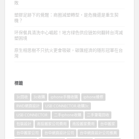
敗
塑膠足跡下的覺醒：商圈減塑轉型，是危機還是重生契
機？
环保餐具清洗中心崛起！地方绿色供应链如何翻转台湾减
塑困境
原生相思樹不只抗火更會吸碳，碳匯經濟的隱形冠軍在台
灣
標籤
3c回收
3c收購
iphone手機收購
iphone維修
RWD網頁設計
USB CONNECTOR.收購3c
USB CONNECTOR
二手iphone收購
二手筆電回收
包裝設計
南投搬家公司費用
南投搬家費用
台中搬家
台中搬家公司
台中網頁設計公司
台中網頁設計公司推薦