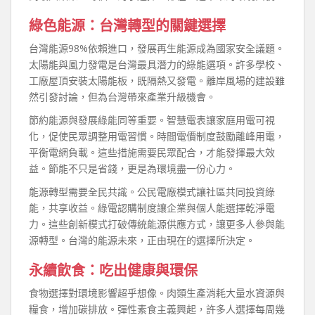
綠色能源：台灣轉型的關鍵選擇
台灣能源98%依賴進口，發展再生能源成為國家安全議題。
太陽能與風力發電是台灣最具潛力的綠能選項。許多學校、
工廠屋頂安裝太陽能板，既隔熱又發電。離岸風場的建設雖
然引發討論，但為台灣帶來產業升級機會。
節約能源與發展綠能同等重要。智慧電表讓家庭用電可視
化，促使民眾調整用電習慣。時間電價制度鼓勵離峰用電，
平衡電網負載。這些措施需要民眾配合，才能發揮最大效
益。節能不只是省錢，更是為環境盡一份心力。
能源轉型需要全民共識。公民電廠模式讓社區共同投資綠
能，共享收益。綠電認購制度讓企業與個人能選擇乾淨電
力。這些創新模式打破傳統能源供應方式，讓更多人參與能
源轉型。台灣的能源未來，正由現在的選擇所決定。
永續飲食：吃出健康與環保
食物選擇對環境影響超乎想像。肉類生產消耗大量水資源與
糧食，增加碳排放。彈性素食主義興起，許多人選擇每周幾