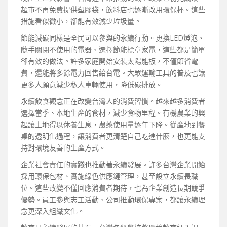
超市不再免費提供塑膠袋，飲料店也逐漸改用環保杯。這些
措施看似微小，卻能有效減少垃圾量。
節能減碳同樣是全民可以參與的永續行動。更換LED燈泡、
隨手關閉不使用的電器、選擇節能標章家電，這些都是簡單
卻有效的做法。許多家庭開始安裝太陽能板，不僅節省電
費，還能將多餘電力回售給台電。大眾運輸工具的普及也讓
更多人願意減少私人車輛使用，降低碳排放。
永續飲食觀念正在改變台灣人的消費習慣。越來越多消費者
選擇當季、本地生產的食材，減少食物里程。有機農業的興
起讓土地得以休養生息，農藥使用量逐年下降。從產地到餐
桌的透明化過程，讓消費者更清楚自己吃進什麼，也更能支
持對環境友善的生產方式。
企業社會責任的實踐也推動著永續發展。許多台灣企業開始
採用環保包材、實施綠色供應鏈管理，甚至設立永續長職
位。這些改變不僅回應消費者期待，也為企業創造長期競爭
優勢。員工參與志工活動、公司推動環保專案，都讓永續理
念更深入組織文化。