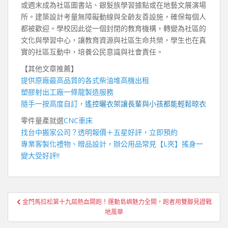
或週末成為社區圖書站、銀髮族學習據點或在地藝文展演場
所。建築設計考量無障礙動線與全齡友善設施，確保每個人
都被歡迎。學校因此從一個封閉的教育機構，轉變為社區的
文化與學習中心，讓教育資源與社區生命共榮，學生也在真
實的社區互動中，培養公民意識與社會責任。
【其他文章推薦】
提供原廠最高品質的各式柴油
堆高機
出租
塑膠射出工廠
一條龍製造服務
隨手一按高度自訂，
遙控曬衣架
讓長輩與小孩都能輕鬆晾衣
零件量產就選
CNC車床
找
台中搬家公司
？透明報價＋五星好評，立即預約
專業客製化禮物、贈品設計，辦公用品常見【
L夾
】搖身一
變大受好評!!
文
金門馬拉松第十九屆熱血開跑！運動島嶼魅力全開，跑者用雙腳見證戰
章
地風華
導