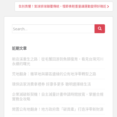
覽
告別畏懼！氣球排球顛覆傳統，慢節奏輕重量讓運動變得好親近
Search
for:
近期文章
新店溪重生之路：從毛蟹回游到魚類復育，看見台灣河川
永續的曙光
荒地翻身：雜草地與墓區邊緣的公有地淨零轉型之路
環保店家消費拿禮券 好康多更多 聰明選擇綠生活
企業減碳新契機！自主減量計畫申請時間放寬，掌握合規
實務全攻略
閒置公有地翻身！地方政府靠「碳資產」打造淨零新財源