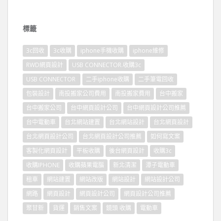
標籤
3c回收
3c收購
iphone手機收購
iphone維修
RWD網頁設計
USB CONNECTOR.收購3c
USB CONNECTOR
二手iphone收購
二手筆電回收
包裝設計
南投搬家公司費用
南投搬家費用
台中搬家
台中搬家公司
台中網頁設計公司
台中網頁設計公司推薦
台中電動車
台北網站建置
台北網站設計
台北網頁設計
台北網頁設計公司
台北網頁設計公司推薦
如何寫文案
客製化網頁設計
平板收購
後台網頁設計
收購3c
收購IPHONE
收購蘋果電腦
新北清潔
潭子電動車
租車
網站建置
網站改版
網站設計
網站設計公司
網路
網頁設計
網頁設計公司
網頁設計公司推薦
聚甘新
貨運
銷售文案
鏡頭 收購
電動車