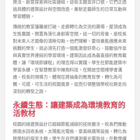
樂活、創意探索與社區鏈結。這些主題並非口號，它們正透
過具體的建築設計與空間改造，重新定義師生的日常互動與
學習體驗。
傳統的教室藩籬被打破，走廊轉化為交流的廣場，屋頂成為
生態農園，閒置角落化身創客空間。這一切的背後，是校長
對未來人才圖像的清晰勾勒。他們理解，要培養能適應未來
挑戰的學生，就必須先打造一個能激發好奇心、鼓勵協作並
與真實世界連結的學習環境。建築因此成為最直接的教育載
體，讓「環境即課程」的理念得以實踐。學生在節能建築中
學習永續，在智慧教室中擁抱科技，在開放空間裡學會溝
通。校長的領導力，體現在將抽象的教育哲學，轉化為可
觸、可感、可生活的校園風景，從而引領整個學校社群走向
深刻的轉型之路。
永續生態：讓建築成為環境教育的
活教材
校園的綠建築設計已超越節能減碳的技術層次。校長們推動
將雨水回收系統、太陽能光電板、垂直綠牆等設施，轉化為
跨學科的探究主題。學生在自然課測量光電效益，在數學課