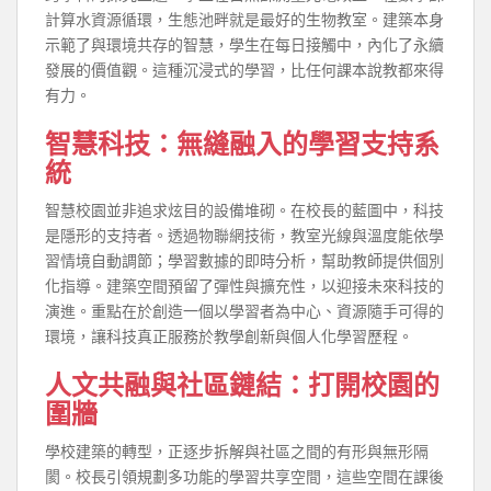
計算水資源循環，生態池畔就是最好的生物教室。建築本身
示範了與環境共存的智慧，學生在每日接觸中，內化了永續
發展的價值觀。這種沉浸式的學習，比任何課本說教都來得
有力。
智慧科技：無縫融入的學習支持系
統
智慧校園並非追求炫目的設備堆砌。在校長的藍圖中，科技
是隱形的支持者。透過物聯網技術，教室光線與溫度能依學
習情境自動調節；學習數據的即時分析，幫助教師提供個別
化指導。建築空間預留了彈性與擴充性，以迎接未來科技的
演進。重點在於創造一個以學習者為中心、資源隨手可得的
環境，讓科技真正服務於教學創新與個人化學習歷程。
人文共融與社區鏈結：打開校園的
圍牆
學校建築的轉型，正逐步拆解與社區之間的有形與無形隔
閡。校長引領規劃多功能的學習共享空間，這些空間在課後