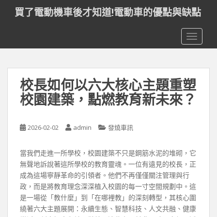
S
買了電動機車後才知道!電動車的優點與缺點
k
i
TOGGLE
p
t
o
m
校長如何以六大核心主題重塑
a
i
校園建築，點燃教育新未來？
n
c
o
2026-02-02
admin
發燒車訊
n
t
當我們走進一所學校，校園建築不只是鋼筋水泥的堆砌，它
e
無聲地訴說著這所學校的教育靈魂。一位有遠見的校長，正
n
成為這場寧靜革命的引領者。他們不再僅僅關注管理與行
t
政，而是將教育理念深深植入校園的每一寸空間規劃中。這
是一場從「教什麼」到「在哪裡教」的深刻轉型，其核心圍
繞著六大主題展開：永續生態、智慧科技、人文共融、健康