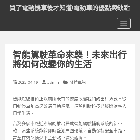
S
買了電動機車後才知道!電動車的優點與缺點
k
i
TOGGLE
p
t
o
m
智能駕駛革命來襲！未來出行
a
i
將如何改變你的生活
n
c
o
2025-04-19
admin
發燒車訊
n
t
智能駕駛技術正以前所未有的速度改變我們的出行方式。從
e
自動停車到高速公路自動巡航，這項創新科技已經開始融入
n
日常生活。
t
台灣多家車廠近期紛紛推出搭載智能駕駛輔助系統的新車
款。這些系統能夠即時監測周圍環境，自動保持安全車距，
甚至在緊急情況下主動煞車避免碰撞。