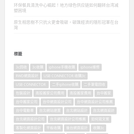
环保餐具清洗中心崛起！地方绿色供应链如何翻转台湾减
塑困境
原生相思樹不只抗火更會吸碳，碳匯經濟的隱形冠軍在台
灣
標籤
3c回收
3c收購
iphone手機收購
iphone維修
RWD網頁設計
USB CONNECTOR.收購3c
USB CONNECTOR
二手iphone收購
二手筆電回收
包裝設計
南投搬家公司費用
南投搬家費用
台中搬家
台中搬家公司
台中網頁設計公司
台中網頁設計公司推薦
台中電動車
台北網站建置
台北網站設計
台北網頁設計
台北網頁設計公司
台北網頁設計公司推薦
如何寫文案
客製化網頁設計
平板收購
後台網頁設計
收購3c