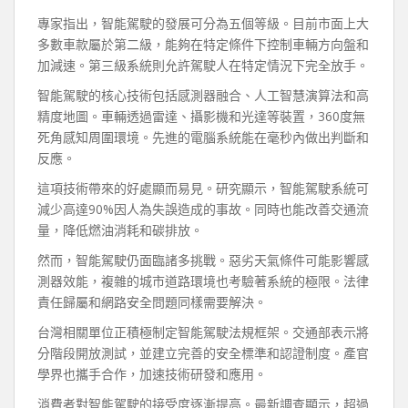
專家指出，智能駕駛的發展可分為五個等級。目前市面上大
多數車款屬於第二級，能夠在特定條件下控制車輛方向盤和
加減速。第三級系統則允許駕駛人在特定情況下完全放手。
智能駕駛的核心技術包括感測器融合、人工智慧演算法和高
精度地圖。車輛透過雷達、攝影機和光達等裝置，360度無
死角感知周圍環境。先進的電腦系統能在毫秒內做出判斷和
反應。
這項技術帶來的好處顯而易見。研究顯示，智能駕駛系統可
減少高達90%因人為失誤造成的事故。同時也能改善交通流
量，降低燃油消耗和碳排放。
然而，智能駕駛仍面臨諸多挑戰。惡劣天氣條件可能影響感
測器效能，複雜的城市道路環境也考驗著系統的極限。法律
責任歸屬和網路安全問題同樣需要解決。
台灣相關單位正積極制定智能駕駛法規框架。交通部表示將
分階段開放測試，並建立完善的安全標準和認證制度。產官
學界也攜手合作，加速技術研發和應用。
消費者對智能駕駛的接受度逐漸提高。最新調查顯示，超過