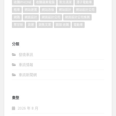
收購IPHONE
收購蘋果電腦
新北清潔
潭子電動車
租車
網站建置
網站改版
網站設計
網站設計公司
網路
網頁設計
網頁設計公司
網頁設計公司推薦
聚甘新
貨運
銷售文案
鏡頭 收購
電動車
分類
發燒車訊
車訊情報
車訊新聞網
彙整
2026 年 8 月