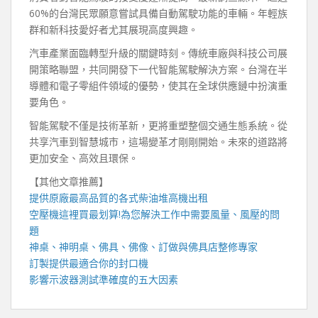
60%的台灣民眾願意嘗試具備自動駕駛功能的車輛。年輕族
群和新科技愛好者尤其展現高度興趣。
汽車產業面臨轉型升級的關鍵時刻。傳統車廠與科技公司展
開策略聯盟，共同開發下一代智能駕駛解決方案。台灣在半
導體和電子零組件領域的優勢，使其在全球供應鏈中扮演重
要角色。
智能駕駛不僅是技術革新，更將重塑整個交通生態系統。從
共享汽車到智慧城市，這場變革才剛剛開始。未來的道路將
更加安全、高效且環保。
【其他文章推薦】
提供原廠最高品質的各式柴油
堆高機
出租
空壓機
這裡買最划算!為您解決工作中需要風量、風壓的問
題
神桌、
神明桌
、
佛具
、佛像、訂做與
佛具店
整修專家
訂製提供最適合你的
封口機
影響
示波器
測試準確度的五大因素