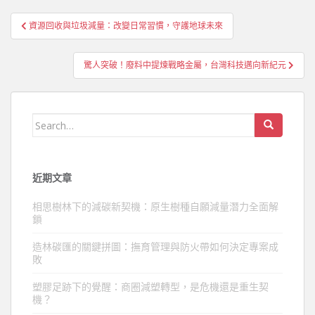
文
資源回收與垃圾減量：改變日常習慣，守護地球未來
章
導
驚人突破！廢料中提煉戰略金屬，台灣科技邁向新紀元
覽
Search
for:
近期文章
相思樹林下的減碳新契機：原生樹種自願減量潛力全面解
鎖
造林碳匯的關鍵拼圖：撫育管理與防火帶如何決定專案成
敗
塑膠足跡下的覺醒：商圈減塑轉型，是危機還是重生契
機？