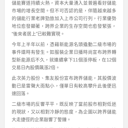
儲能賽道持續火熱，資本大量湧入並普遍看好儲能
市場的增長空間。但不可否認的是，伴隨越來越多
的儲能行業老牌勁旅加入上市公司行列，行業優勢
地位愈發顯著，跨界企業的生存空間也愈發緊張，
“後來者居上”已較難實現。
今年上半年以前，憑藉新能源名頭撬動二級市場的
事件還時有發生。如服裝企業日播時尚宣布跨界轉
型新能源后不久，就連續拿下11個漲停板，在12個
交易日內股價飆漲2倍。
此次英力股份、集友股份宣布跨界儲能，其股價波
動已是雷聲大雨點小，僅單日有較高攀升此後便迅
速回落。
二級市場的反響平平，既反映了當前股市相對低迷
的現狀，又以相對冷靜的態度，為企圖以跨界儲能
大走捷徑的企業敲響了警鐘。