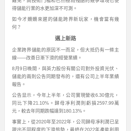
難免，高技術門檻和已然極為殘酷的競爭環境也使
得儲能行業的水更加深不可測。
如今才姍姍來遲的儲能跨界新玩家，機會當有幾
何？
邁上新路
企業跨界儲能的原因不一而足，但大抵仍有一條主
線——改善日漸下滑的經營業績。
8月9日晚間，與英力股份有關公司對外投資光伏、
儲能的兩則公告同期發布的，還有公司上半年業績
報告。
公告显示，今年上半年，公司實現營收6.30億元，
同比下降21.10%。歸母凈利潤則虧損2597.99萬
元，較去年同期跌幅達到180.13%。
事實上，從2020年至2022年，公司歸母凈利潤已呈
現出不同程度的下滑態勢，最終在2022年產能利用