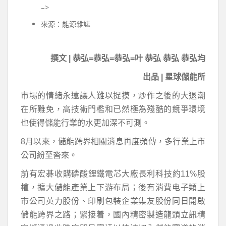
–>
來源：能源雜誌
撰文 | 恭弘=恭弘=恭弘=叶 恭弘 恭弘 恭弘均
出品 | 星球儲能所
市場的情緒永遠讓人難以捉摸，炒作之後的大退潮
在所難免，高技術門檻和已然極為殘酷的競爭環境
也使得儲能行業的水更加深不可測。
8月以來，儲能跨界相關消息再度頻傳，多行業上市
公司紛至沓來。
前有宏碁收購磷酸鋰鐵電芯大廠長利科技約11%股
權，擴大儲能產業上下游布局；後有消費电子類上
市公司英力股份、印刷包裝企業集友股份同日開啟
儲能跨界之路；緊接着，國內精密製造龍頭立訊精