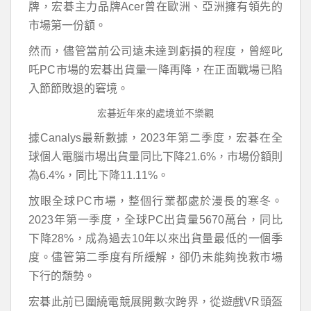
牌，宏碁主力品牌Acer曾在歐洲、亞洲擁有領先的
市場第一份額。
然而，儘管當前公司遠未達到虧損的程度，曾經叱
吒PC市場的宏碁出貨量一降再降，在正面戰場已陷
入節節敗退的窘境。
宏碁近年來的處境並不樂觀
據Canalys最新數據，2023年第二季度，宏碁在全
球個人電腦市場出貨量同比下降21.6%，市場份額則
為6.4%，同比下降11.11%。
放眼全球PC市場，整個行業都處於漫長的寒冬。
2023年第一季度，全球PC出貨量5670萬台，同比
下降28%，成為過去10年以來出貨量最低的一個季
度。儘管第二季度有所緩解，卻仍未能夠挽救市場
下行的頹勢。
宏碁此前已圍繞電競展開數次跨界，從遊戲VR頭盔