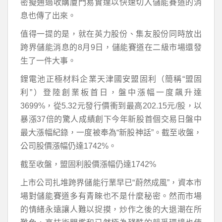
密擬通過收購廈門易實達以快速切入儲能賽道的消
息也傳了出來。
值得一提的是，就在英力股份、集友股份同時放出
跨界儲能消息的8月9日，儲能賽道在二級市場還發
生了一件大事。
鋰電池正極材料企業天津國安盟固利（簡稱“盟固
利”）登陸創業板首日，盤中漲幅一度飆升達
3699%，從5.32元發行價衝到最高202.15元/股，以
暴漲37倍的驚人成績創下今年新股首個交易日盤中
最大漲幅紀錄，一度被奉為“新股神話”。截至收盤，
公司股價漲幅仍達1742%。
截至收盤，盟固利股價漲幅仍達1742%
上市公司扎堆跨界儲能行業早已“蔚然成風”，資本市
場對儲能賽道多有青睞也不是什麼秘密。然而市場
的情緒永遠讓人難以捉摸，炒作之後的大退潮在所