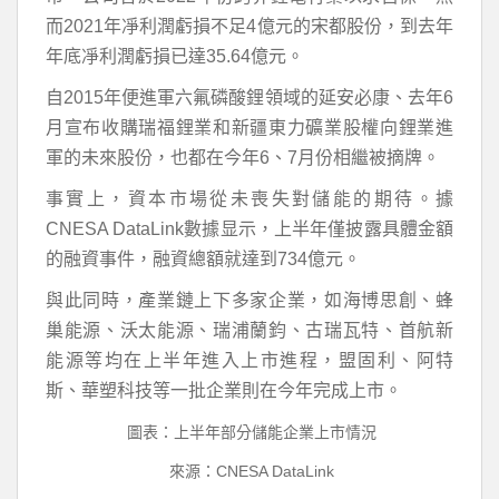
而2021年凈利潤虧損不足4億元的宋都股份，到去年
年底凈利潤虧損已達35.64億元。
自2015年便進軍六氟磷酸鋰領域的延安必康、去年6
月宣布收購瑞福鋰業和新疆東力礦業股權向鋰業進
軍的未來股份，也都在今年6、7月份相繼被摘牌。
事實上，資本市場從未喪失對儲能的期待。據
CNESA DataLink數據显示，上半年僅披露具體金額
的融資事件，融資總額就達到734億元。
與此同時，產業鏈上下多家企業，如海博思創、蜂
巢能源、沃太能源、瑞浦蘭鈞、古瑞瓦特、首航新
能源等均在上半年進入上市進程，盟固利、阿特
斯、華塑科技等一批企業則在今年完成上市。
圖表：上半年部分儲能企業上市情況
來源：CNESA DataLink