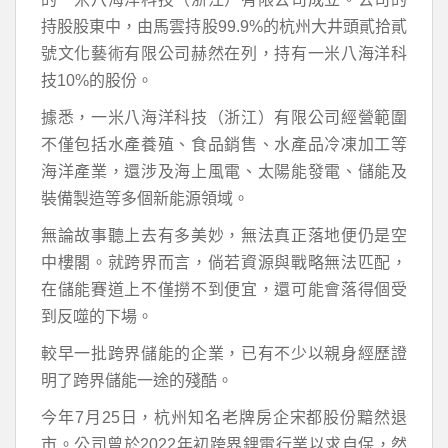
持股股東中，由馬雲持股99.9%的杭州大井頭貳拾貳
號文化藝術有限公司赫然在列，持有一米八海洋科
技10%的股份。
據悉，一米八海洋科技（浙江）有限公司經營範圍
不僅包括水產養殖、食品銷售、水產品冷凍加工等
海洋產業，還涉及海上風電、太陽能發電、儲能及
裝備製造等多個新能源領域。
無論故事聽上去有多美妙，無法真正落地便仍是空
中樓閣。就跨界而言，倘若資源與戰略無法匹配，
在儲能賽道上不僅撈不到便宜，還可能會落得個受
到反噬的下場。
較早一批跨界儲能的企業，已有不少以親身經歷證
明了跨界儲能一途的殘酷。
今年7月25日，杭州知名老牌房企宋都股份黯然退
市。公司曾於2022年初跨界鋰電行業以求自保，然