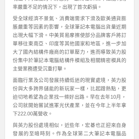
率嚴重不足的情況下，出現了首次虧損。
受全球經濟不景氣、消費端需求下滑及歐美通貨膨
脹嚴重等因素的影響，全球筆記本電腦出貨量近期
出現大幅下滑。中美貿易摩擦使部分品牌客戶將訂
單移往東南亞、印度等其他國家和地區，進一步加
大了國內結構件廠商的訂單壓力，進而導致英力股
份集中於筆記本電腦結構件模組及相關精密模具的
主營業務遭受沉重打擊。
面臨行業及公司發展持續低迷的現實處境，英力股
份與大多跨界儲能的新玩家一樣，比起蹭熱點，更
迫切地希望為企業找一條好出路。早在去年10月，
公司就開始嘗試進軍光伏產業，並在今年上半年拿
下222.00萬營收。
與英力股份處境相似，近些年，宏碁也正迎來自身
發展的至暗時刻。作為全球第二大筆記本電腦品