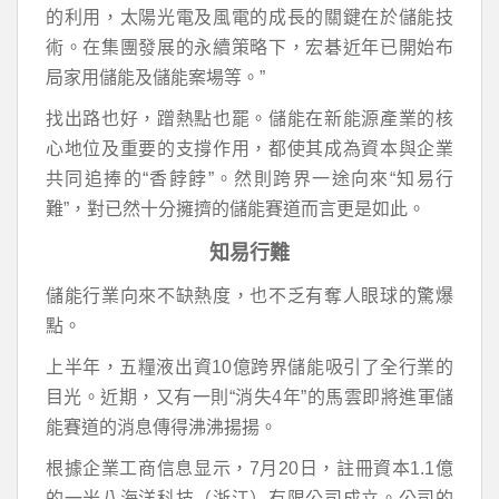
的利用，太陽光電及風電的成長的關鍵在於儲能技
術。在集團發展的永續策略下，宏碁近年已開始布
局家用儲能及儲能案場等。”
找出路也好，蹭熱點也罷。儲能在新能源產業的核
心地位及重要的支撐作用，都使其成為資本與企業
共同追捧的“香餑餑”。然則跨界一途向來“知易行
難”，對已然十分擁擠的儲能賽道而言更是如此。
知易行難
儲能行業向來不缺熱度，也不乏有奪人眼球的驚爆
點。
上半年，五糧液出資10億跨界儲能吸引了全行業的
目光。近期，又有一則“消失4年”的馬雲即將進軍儲
能賽道的消息傳得沸沸揚揚。
根據企業工商信息显示，7月20日，註冊資本1.1億
的一米八海洋科技（浙江）有限公司成立。公司的