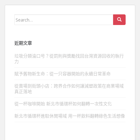
Search
for:
近期文章
垃圾分類淪口号？從罰則與獎勵找回台灣資源回收的執行
力
賦予舊物新生命：從一只容器開始的永續日常革命
從賣場到街頭小店：跨界合作如何讓減塑政策在商業場域
真正落地
從一杯咖啡開始 新北市循環杯如何翻轉一次性文化
新北市循環杯進駐休閒場域 用一杯飲料翻轉綠色生活想像