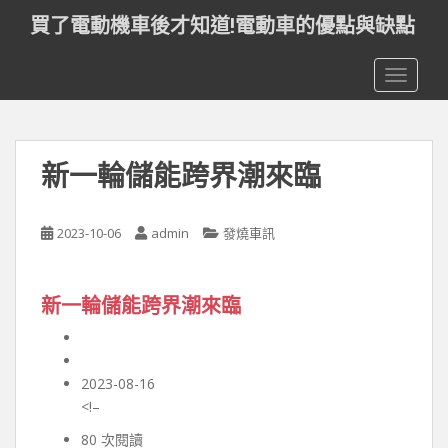
S
買了電動機車後才知道!電動車的優點與缺點
k
i
TOGGLE
p
t
o
m
新一輪儲能跨界潮來臨
a
i
n
2023-10-06
admin
發燒車訊
c
o
n
新一輪儲能跨界潮來臨
t
e
n
t
2023-08-16
<!–
80 次閱讀