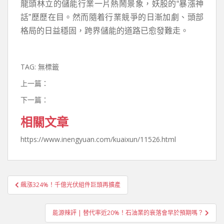
龍頭林立的儲能行業一片熱鬧景象，妖股的“暴漲神
話”歷歷在目。然而隨着行業競爭的日漸加劇、頭部
格局的日益穩固，跨界儲能的道路已愈發難走。
TAG: 無標籤
上一篇：
下一篇：
相關文章
https://www.inengyuan.com/kuaixun/11526.html
文
飆漲324%！千億光伏組件巨頭再擴產
章
導
能源辣評 | 替代率近20%！石油業的衰落會早於預期嗎？
覽