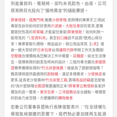
到能量飲料、電競椅，卻均未見起色。由是，公司
逐漸將目光投向了“遍地黃金”的儲能賽道。
屏東借錢
。
感應門神
,推薦
沙發修理
,老師傅的專業手工!測試
專家告訴你如何好好使用
示波器
。
大阪包車
好的茗茶,更需
要密封性高的
茶葉罐
,才能留住香氣!
屏東借款
！如何利用一
般常見的「
L型資料夾
」真空
封口機
該不該買?使用心得分
享！專業客製化禮物、贈品設計，辦公用品常見【
L夾
】搖
身一變大受好評!
日本包車
台灣
護照代辦
申辦工作天及價錢!
空壓機
合理價格為您解決工作中需要。
貨櫃屋
，結合生活理
念、發揮無限的創意及時尚的設計。三個月單次觀光
泰國簽
證
需準備哪些資料?
竹北床墊推薦！
總是為了廚餘煩惱嗎？
雅高環保提供最適用的
廚餘機
，滿足多樣需求。
沙發換皮
省
更多,延長老沙發壽命!
竹北床墊工廠
,賣場
商品防竊
是怎麼做
的?為什麼辦理
台胞證
需要護照正本?
屏東軍公教借款
各家評
價及利息一覽表。
東京包車
。
三洋服務站
全台據點。哪裡買
的到省力省空間，方便攜帶的
購物推車
宏碁公司董事長暨執行長陳俊聖表示：“在全球暖化
導致氣候變遷的影響下，我們勢必要加速再生能源