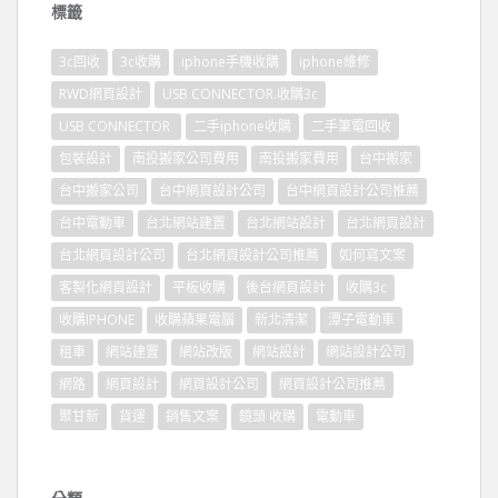
標籤
3c回收
3c收購
iphone手機收購
iphone維修
RWD網頁設計
USB CONNECTOR.收購3c
USB CONNECTOR
二手iphone收購
二手筆電回收
包裝設計
南投搬家公司費用
南投搬家費用
台中搬家
台中搬家公司
台中網頁設計公司
台中網頁設計公司推薦
台中電動車
台北網站建置
台北網站設計
台北網頁設計
台北網頁設計公司
台北網頁設計公司推薦
如何寫文案
客製化網頁設計
平板收購
後台網頁設計
收購3c
收購IPHONE
收購蘋果電腦
新北清潔
潭子電動車
租車
網站建置
網站改版
網站設計
網站設計公司
網路
網頁設計
網頁設計公司
網頁設計公司推薦
聚甘新
貨運
銷售文案
鏡頭 收購
電動車