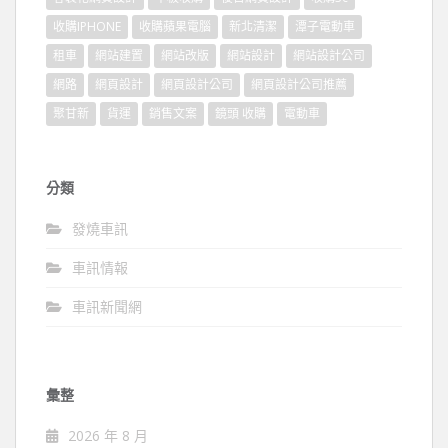
收購IPHONE
收購蘋果電腦
新北清潔
潭子電動車
租車
網站建置
網站改版
網站設計
網站設計公司
網路
網頁設計
網頁設計公司
網頁設計公司推薦
聚甘新
貨運
銷售文案
鏡頭 收購
電動車
分類
發燒車訊
車訊情報
車訊新聞網
彙整
2026 年 8 月