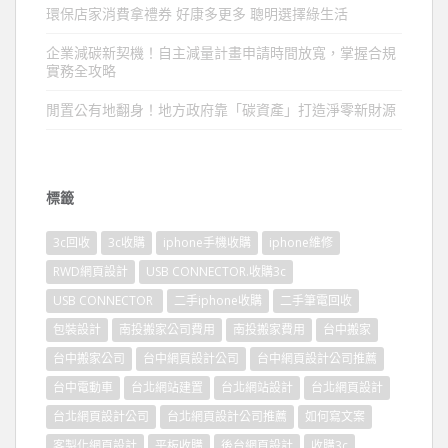
環保店家消費拿禮券 好康多更多 聰明選擇綠生活
企業減碳新契機！自主減量計畫申請時間放寬，掌握合規
實務全攻略
閒置公有地翻身！地方政府靠「碳資產」打造淨零新財源
標籤
3c回收
3c收購
iphone手機收購
iphone維修
RWD網頁設計
USB CONNECTOR.收購3c
USB CONNECTOR
二手iphone收購
二手筆電回收
包裝設計
南投搬家公司費用
南投搬家費用
台中搬家
台中搬家公司
台中網頁設計公司
台中網頁設計公司推薦
台中電動車
台北網站建置
台北網站設計
台北網頁設計
台北網頁設計公司
台北網頁設計公司推薦
如何寫文案
客製化網頁設計
平板收購
後台網頁設計
收購3c