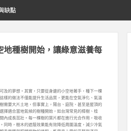
與缺點
空地種樹開始，讓綠意滋養每
可及的夢想。其實，只要從身邊的小空地著手，種下一棵
這樣的做法不僅能提升生活品質，更能在空氣淨化、氣溫
樹需要大片土地，但事實上，陽台、庭院、甚至是屋頂的
選擇適合當地氣候的樹種開始，如台灣常見的樟樹、桂
間內成長茁壯。每一棵樹的葉片都在進行光合作用，吸收
。同時，樹木的遮蔭效果能有效降低周圍溫度，減少冷氣