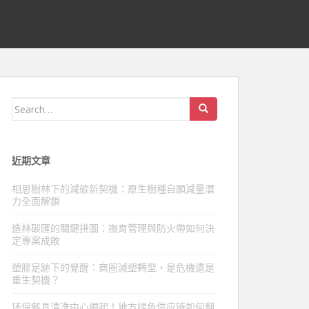
Search
for:
近期文章
相思樹林下的減碳新契機：原生樹種自願減量潛
力全面解鎖
造林碳匯的關鍵拼圖：撫育管理與防火帶如何決
定專案成敗
塑膠足跡下的覺醒：商圈減塑轉型，是危機還是
重生契機？
环保餐具清洗中心崛起！地方绿色供应链如何翻