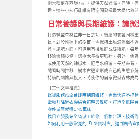
樹木種植在西曬方向，提供天然遮陽。同時，保
趣。這些小技巧能讓有限空間發揮最大綠化效益
日常養護與長期維護：讓微
打造微型森林並非一日之功，後續的養護同樣重
長。對於剛種下的樹苗，需保持土壤濕潤但不過
意。施肥方面，可選用有機堆肥或緩釋肥，每年
移除病弱枝條，讓樹木長得更強壯。另外，病蟲
或使用天然的辣椒水、肥皂水噴灑。長期來看，
隨著時間推移，樹木會逐漸形成自己的生態系統
持續的關懷與投入，將使你的居家微型森林成為
【其他文章推薦】
聲寶服務站
全台即時到府維修，專業快速不拖延
電動升降曬衣機
結合照明與風乾，打造全能陽台
零件量產就選
CNC車床
找
日立服務站
全省派工維修，價格合理、技術到
如何利用一般常見的「
L型資料夾
」達到廣告宣