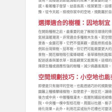
使用，間接達到節能減碳的效果。更重要的是，
感。看著種子發芽、幼苗長高、枝葉繁茂，這樣
豫，從今天起，檢視你家中的空地，規劃屬於自
選擇適合的樹種：因地制宜
在開始種樹之前，最重要的是了解居住環境的條
氣候溫暖潮濕，非常適合多種樹木生長。若空間
里香、金露花等，它們不僅美觀，還能修剪成各
例如台灣欒樹、茄苳樹，但它們可能需要更大的
食物、開花植物吸引蜜蜂蝴蝶、香草植物則能驅
配迷迭香與薰衣草，既能觀賞又能實用。這樣的
擇原生種或適應性強的樹種，減少病蟲害風險，
空間規劃技巧：小空地也能
即便是只有幾坪的空地，也能透過巧妙的規劃營
圍籬上種植攀緣植物，如使君子、炮仗花，讓綠
後方或中央，中層種植灌木，底層則鋪設地被植
院，中央種一棵中型桂花樹，周圍以杜鵑、梔子
綠化效果。此外，利用花盆或抬升花槽也可靈活