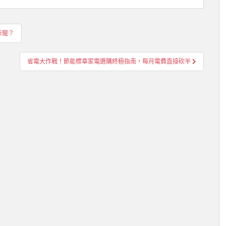
新寵？
省電大作戰！節能標章家電選購終極指南，每月電費直接砍半