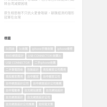
转台湾减塑困境
原生相思樹不只抗火更會吸碳，碳匯經濟的隱形
冠軍在台灣
標籤
3c回收
3c收購
iphone手機收購
iphone維修
RWD網頁設計
USB CONNECTOR.收購3c
USB CONNECTOR
二手iphone收購
二手筆電回收
包裝設計
南投搬家公司費用
南投搬家費用
台中搬家
台中搬家公司
台中網頁設計公司
台中網頁設計公司推薦
台中電動車
台北網站建置
台北網站設計
台北網頁設計
台北網頁設計公司
台北網頁設計公司推薦
如何寫文案