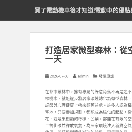
S
買了電動機車後才知道!電動車的優點
k
i
p
t
o
m
打造居家微型森林：從
a
一天
i
n
c
2026-07-03
admin
發燒車訊
o
n
t
在都市叢林中，擁有專屬的綠意角落不再是遙不
e
棵樹木，就能逐步將居家環境轉化為微型森林。
n
調節與心理健康上帶來顯著益處。許多人認為種
t
空地，只要善加規劃，都能成為綠化的起點。從
花、或是果樹類的檸檬、芭樂，都能在有限的空
二氧化碳並釋放氧氣，為居家環境注入新鮮空氣