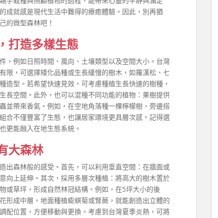
親手栽種與照顧植物的過程，能帶來心靈的平靜與滿足
的成就感是現代生活中難得的療癒體驗。因此，別再猶
己的微型森林吧！
，打造多樣生態
件，例如日照時間、風向、土壤類型以及空間大小。台灣
有限，可選擇矮化品種或生長緩慢的樹木，如羅漢松、七
種造型。若希望快速見效，可考慮種植生長快速的樹種，
生長空間。此外，也可以混種不同功能的植物：果樹提供
蟲並帶來香氣。例如，在空地角落種一棵檸檬樹，旁邊搭
組合不僅豐富了生態，也讓居家環境更具層次感。記得選
也更能融入在地生態系統。
有大森林
造出森林般的感受。首先，可以利用垂直空間：在牆面或
意向上延伸。其次，採用多層次種植：將高大的樹木置於
物或草坪，形成自然林冠結構。例如，在5坪大小的後
花形成中層，地面種植蟛蜞菊或腎蕨，就能創造出立體的
調配位置，方便移動與更換。考慮到台灣夏季炎熱，可將