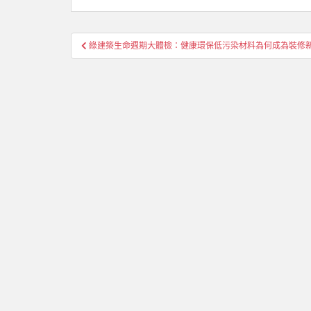
文
綠建築生命週期大體檢：健康環保低污染材料為何成為裝修
章
導
覽