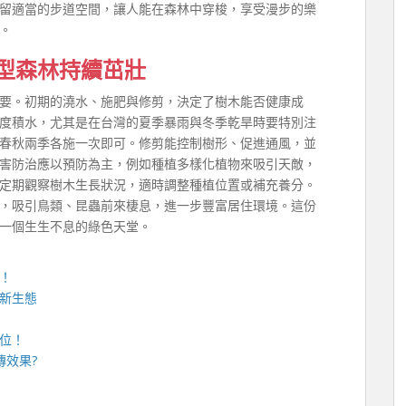
留適當的步道空間，讓人能在森林中穿梭，享受漫步的樂
。
型森林持續茁壯
要。初期的澆水、施肥與修剪，決定了樹木能否健康成
度積水，尤其是在台灣的夏季暴雨與冬季乾旱時要特別注
春秋兩季各施一次即可。修剪能控制樹形、促進通風，並
害防治應以預防為主，例如種植多樣化植物來吸引天敵，
定期觀察樹木生長狀況，適時調整種植位置或補充養分。
，吸引鳥類、昆蟲前來棲息，進一步豐富居住環境。這份
一個生生不息的綠色天堂。
！
新生態
位！
傳效果?