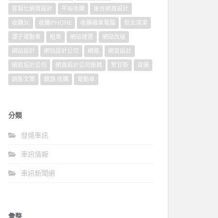
客製化網頁設計
平板收購
後台網頁設計
收購3c
收購IPHONE
收購蘋果電腦
新北清潔
潭子電動車
租車
網站建置
網站改版
網站設計
網站設計公司
網路
網頁設計
網頁設計公司
網頁設計公司推薦
聚甘新
貨運
銷售文案
鏡頭 收購
電動車
分類
發燒車訊
車訊情報
車訊新聞網
彙整