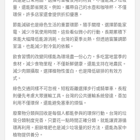
量，還能節省開支。例如，攜帶自己的水壺和咖啡杯，不僅
環保，許多店家還會提供折扣優惠。
節能減碳也是綠色生活的重要環節。隨手關燈、選擇節能家
電、減少冷氣使用時間，這些看似微小的行動，長期累積下
來能大幅降低能源消耗。台灣的夏季炎熱，但透過窗簾調節
室溫，也能減少對冷氣的依賴。
飲食習慣的改變同樣能為環境盡一份心力。多吃當地當季的
食材，減少食物里程，不僅新鮮健康，還能支持在地農民。
減少肉類攝取，選擇植物性蛋白，也是降低碳排的有效方
式。
綠色交通同樣不可忽視。短程距離選擇步行或騎單車，長程
則優先考慮大眾運輸工具。台灣的公共運輸系統發達，善加
利用不僅環保，還能避免塞車的煩惱。
廢棄物分類與回收是每個人都能參與的環保行動。台灣的垃
圾分類制度完善，只要花一點時間正確分類，就能讓資源循
環再利用。廚餘堆肥也是減少垃圾量的好方法，還能為家中
植物提供養分。