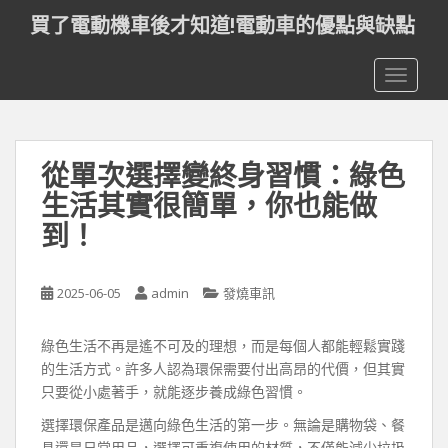
S
買了電動機車後才知道!電動車的優點與缺點
k
i
TOGGLE
p
t
o
m
從單次選擇變終身習慣：綠色
a
i
生活其實很簡單，你也能做
n
到！
c
o
n
2025-06-05
admin
發燒車訊
t
e
綠色生活不再是遙不可及的理想，而是每個人都能輕鬆實踐
n
的生活方式。許多人認為環保需要付出高昂的代價，但其實
t
只要從小處著手，就能逐步養成綠色習慣。
選擇環保產品是邁向綠色生活的第一步。無論是購物袋、餐
具還是日常用品，選擇可重複使用的材質，不僅能減少垃圾