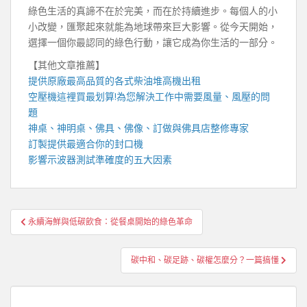
綠色生活的真諦不在於完美，而在於持續進步。每個人的小
小改變，匯聚起來就能為地球帶來巨大影響。從今天開始，
選擇一個你最認同的綠色行動，讓它成為你生活的一部分。
【其他文章推薦】
提供原廠最高品質的各式柴油
堆高機
出租
空壓機
這裡買最划算!為您解決工作中需要風量、風壓的問
題
神桌、
神明桌
、
佛具
、佛像、訂做與
佛具店
整修專家
訂製提供最適合你的
封口機
影響
示波器
測試準確度的五大因素
文
永續海鮮與低碳飲食：從餐桌開始的綠色革命
章
導
碳中和、碳足跡、碳權怎麼分？一篇搞懂
覽