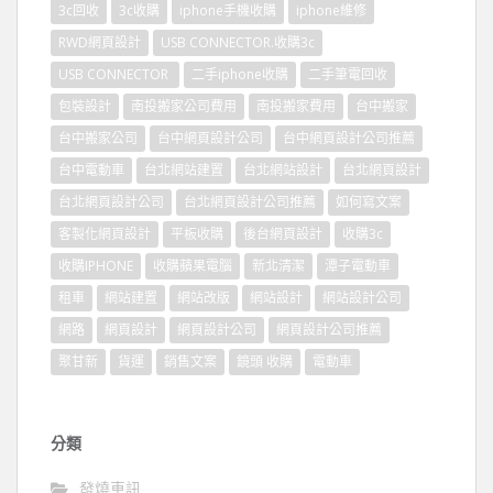
3c回收
3c收購
iphone手機收購
iphone維修
RWD網頁設計
USB CONNECTOR.收購3c
USB CONNECTOR
二手iphone收購
二手筆電回收
包裝設計
南投搬家公司費用
南投搬家費用
台中搬家
台中搬家公司
台中網頁設計公司
台中網頁設計公司推薦
台中電動車
台北網站建置
台北網站設計
台北網頁設計
台北網頁設計公司
台北網頁設計公司推薦
如何寫文案
客製化網頁設計
平板收購
後台網頁設計
收購3c
收購IPHONE
收購蘋果電腦
新北清潔
潭子電動車
租車
網站建置
網站改版
網站設計
網站設計公司
網路
網頁設計
網頁設計公司
網頁設計公司推薦
聚甘新
貨運
銷售文案
鏡頭 收購
電動車
分類
發燒車訊