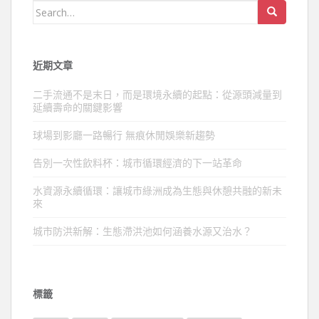
Search
for:
近期文章
二手流通不是末日，而是環境永續的起點：從源頭減量到
延續壽命的關鍵影響
球場到影廳一路暢行 無痕休閒娛樂新趨勢
告別一次性飲料杯：城市循環經濟的下一站革命
水資源永續循環：讓城市綠洲成為生態與休憩共融的新未
來
城市防洪新解：生態滯洪池如何涵養水源又治水？
標籤