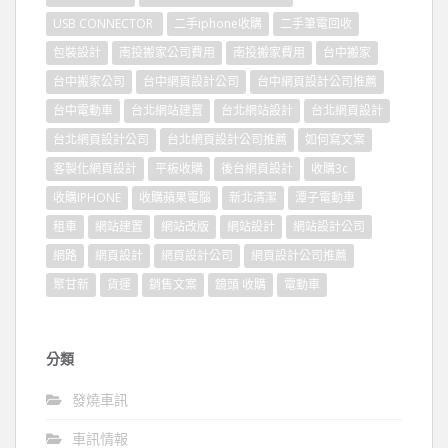
USB CONNECTOR
二手iphone收購
二手筆電回收
包裝設計
南投搬家公司費用
南投搬家費用
台中搬家
台中搬家公司
台中網頁設計公司
台中網頁設計公司推薦
台中電動車
台北網站建置
台北網站設計
台北網頁設計
台北網頁設計公司
台北網頁設計公司推薦
如何寫文案
客製化網頁設計
平板收購
後台網頁設計
收購3c
收購IPHONE
收購蘋果電腦
新北清潔
潭子電動車
租車
網站建置
網站改版
網站設計
網站設計公司
網路
網頁設計
網頁設計公司
網頁設計公司推薦
聚甘新
貨運
銷售文案
鏡頭 收購
電動車
分類
發燒車訊
車訊情報