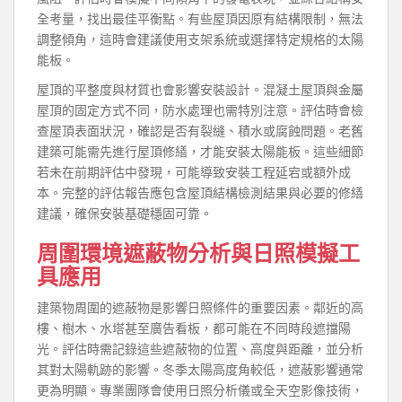
全考量，找出最佳平衡點。有些屋頂因原有結構限制，無法
調整傾角，這時會建議使用支架系統或選擇特定規格的太陽
能板。
屋頂的平整度與材質也會影響安裝設計。混凝土屋頂與金屬
屋頂的固定方式不同，防水處理也需特別注意。評估時會檢
查屋頂表面狀況，確認是否有裂縫、積水或腐蝕問題。老舊
建築可能需先進行屋頂修繕，才能安裝太陽能板。這些細節
若未在前期評估中發現，可能導致安裝工程延宕或額外成
本。完整的評估報告應包含屋頂結構檢測結果與必要的修繕
建議，確保安裝基礎穩固可靠。
周圍環境遮蔽物分析與日照模擬工
具應用
建築物周圍的遮蔽物是影響日照條件的重要因素。鄰近的高
樓、樹木、水塔甚至廣告看板，都可能在不同時段遮擋陽
光。評估時需記錄這些遮蔽物的位置、高度與距離，並分析
其對太陽軌跡的影響。冬季太陽高度角較低，遮蔽影響通常
更為明顯。專業團隊會使用日照分析儀或全天空影像技術，