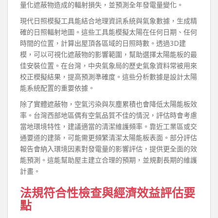
量化遮蔽物造成的輻射損失，並預測全年發電量變化。
現代日照模擬工具能結合地理資訊系統與氣象數據，生成精
確的日照輻射地圖。這些工具能模擬太陽在任何日期、任何
時間的位置，計算出屋頂各區域的日照時數。透過3D建
模，可以可視化遮蔽物的影響範圍，幫助選擇太陽能板的最
佳安裝位置。在台灣，中央氣象局的歷史氣象資料常被用來
校正模擬結果，提高預測準確度。這些分析數據是設計太陽
能系統配置的重要依據。
除了實體遮蔽物，空氣污染與灰塵累積也會降低太陽能板效
率。台灣西部地區偶有空氣品質不佳的情況，評估時會考慮
當地環境特性，建議適當的清潔維護頻率。靠近工業區或交
通要道的建築，可能需更頻繁清潔太陽能板表面。部分評估
報告會納入環境因素對發電量的影響評估，提供更全面的效
能預測。這能幫助屋主建立合理的預期，並規劃長期的維護
計畫。
法規符合性檢查與經濟效益評估要
點