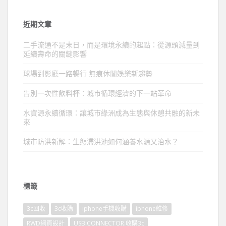
近期文章
二手流通不是末日，而是環境永續的起點：從源頭減量到
延續壽命的關鍵影響
球場到影廳一路暢行 無痕休閒娛樂新趨勢
告別一次性飲料杯：城市循環經濟的下一站革命
水資源永續循環：讓城市綠洲成為生態與休憩共融的新未
來
城市防洪新解：生態滯洪池如何涵養水源又治水？
標籤
3c回收
3c收購
iphone手機收購
iphone維修
RWD網頁設計
USB CONNECTOR.收購3c