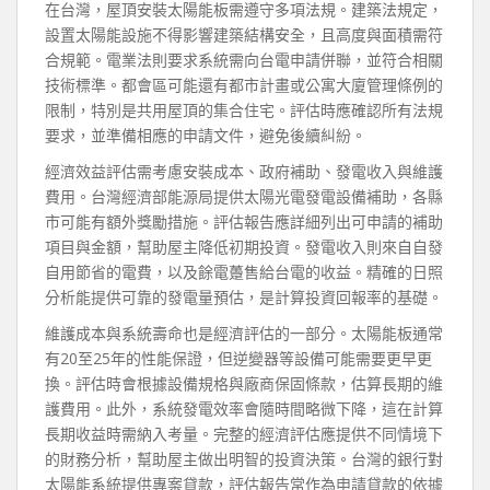
在台灣，屋頂安裝太陽能板需遵守多項法規。建築法規定，
設置太陽能設施不得影響建築結構安全，且高度與面積需符
合規範。電業法則要求系統需向台電申請併聯，並符合相關
技術標準。都會區可能還有都市計畫或公寓大廈管理條例的
限制，特別是共用屋頂的集合住宅。評估時應確認所有法規
要求，並準備相應的申請文件，避免後續糾紛。
經濟效益評估需考慮安裝成本、政府補助、發電收入與維護
費用。台灣經濟部能源局提供太陽光電發電設備補助，各縣
市可能有額外獎勵措施。評估報告應詳細列出可申請的補助
項目與金額，幫助屋主降低初期投資。發電收入則來自自發
自用節省的電費，以及餘電躉售給台電的收益。精確的日照
分析能提供可靠的發電量預估，是計算投資回報率的基礎。
維護成本與系統壽命也是經濟評估的一部分。太陽能板通常
有20至25年的性能保證，但逆變器等設備可能需要更早更
換。評估時會根據設備規格與廠商保固條款，估算長期的維
護費用。此外，系統發電效率會隨時間略微下降，這在計算
長期收益時需納入考量。完整的經濟評估應提供不同情境下
的財務分析，幫助屋主做出明智的投資決策。台灣的銀行對
太陽能系統提供專案貸款，評估報告常作為申請貸款的依據