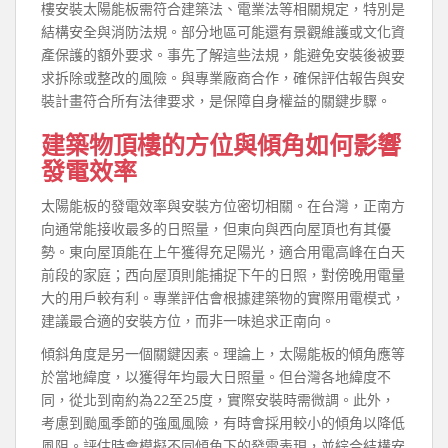
樓安裝太陽能板需符合建築法、電業法等相關規定，特別是
結構安全與消防法規。部分地區可能還有景觀維護或文化資
產保護的額外要求。事先了解這些法規，能避免安裝後被要
求拆除或整改的風險。與專業廠商合作，確保評估報告與安
裝計畫符合所有法律要求，是保障自身權益的關鍵步驟。
建築物頂樓的方位與傾角如何影響
發電效率
太陽能板的發電效率與安裝方位密切相關。在台灣，正南方
向通常能接收最多的日照量，但東向與西向屋頂也有其優
勢。東向屋頂能在上午獲得充足陽光，適合用電高峰在白天
前段的家庭；西向屋頂則能捕捉下午的日照，對傍晚用電量
大的用戶較有利。專業評估會根據建築物的實際用電模式，
建議最合適的安裝方位，而非一味追求正南向。
傾斜角度是另一個關鍵因素。理論上，太陽能板的傾角應等
於當地緯度，以獲得年均最大日照量。但台灣各地緯度不
同，從北到南約為22至25度，實際安裝時需微調。此外，
考慮到颱風季節的強風風險，有時會採用較小的傾角以降低
風阻。評估時會模擬不同傾角下的發電表現，並綜合結構安