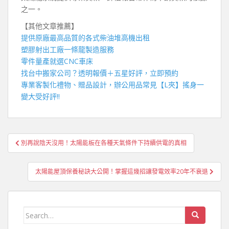
之一。
【其他文章推薦】
提供原廠最高品質的各式柴油
堆高機
出租
塑膠射出工廠
一條龍製造服務
零件量產就選
CNC車床
找
台中搬家公司
？透明報價＋五星好評，立即預約
專業客製化禮物、贈品設計，辦公用品常見【
L夾
】搖身一
變大受好評!!
文
別再說陰天沒用！太陽能板在各種天氣條件下持續供電的真相
章
導
太陽能屋頂保養秘訣大公開！掌握這幾招讓發電效率20年不衰退
覽
Search
for: