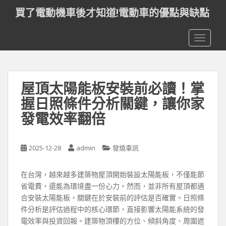
S
買了電動機車後才知道!電動車的優點與缺點
k
i
TOGGLE
p
t
o
m
屋頂太陽能板安裝前必讀！掌
a
i
握日照條件分析關鍵，讓你家
n
發電效率翻倍
c
o
n
2025-12-28
admin
發燒車訊
t
e
在台灣，越來越多建築物屋頂開始裝設太陽能板，不僅能節
n
省電費，還能為環境盡一份心力。然而，並非所有屋頂都適
t
合安裝太陽能板，關鍵在於安裝前的評估是否確實。日照條
件分析是評估過程中的核心環節，直接影響太陽能系統的發
電效率與投資回報。建築物頂樓的方位、傾斜角度、周圍遮