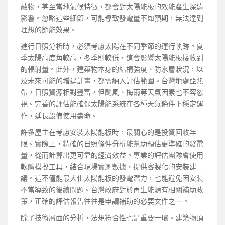
蔽物，甚至當地氣候特徵，都會對太陽能板的效能產生深遠
影響。忽略這些細節，可能導致發電量不如預期，無法達到
理想的節能效果。
進行日照分析時，必須考慮太陽在不同季節的運行軌跡。夏
季太陽高度角較高，冬季則較低，這會影響太陽能板接收到
的輻射量。此外，建築物本身的結構強度、防水層狀況，以
及未來可能的增建計畫，都需納入評估範圍。台灣地處亞熱
帶，日照資源相對豐富，但颱風、梅雨等天氣因素也不容忽
視。完善的評估能確保太陽能系統在各種天氣條件下穩定運
作，延長設備使用壽命。
許多屋主在考慮安裝太陽能板時，最關心的是投資回收年
限。實際上，精確的日照條件分析能幫助預估更準確的發電
量，從而計算出更可靠的經濟效益。專業的評估團隊會使用
軟體模擬工具，結合現場實測數據，提供客製化的安裝建
議。這不僅能最大化太陽能板的發電潛力，也能避免因安裝
不當導致的後續問題。台灣政府對於再生能源有相關補助政
策，正確的評估報告往往是申請補助的必要文件之一。
除了技術層面的分析，法規符合性也是重要一環。建築物頂