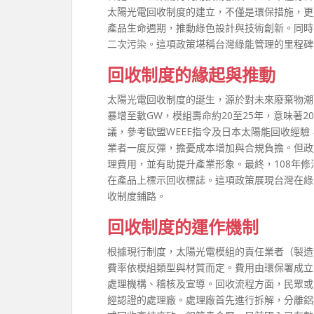
太陽光電回收制度的建立，不僅是環保措施，更
產品生命週期，推動綠色設計與技術創新。同時
二次污染。這項政策堪稱台灣綠能管理的里程碑
回收制度的緣起與推動
太陽光電回收制度的誕生，源於對未來廢棄物潮
暴增至數GW，模組壽命約20至25年，意味著2
議，參考歐盟WEEE指令及日本太陽能回收經
業者一度反彈，擔憂成本增加與合規負擔。但政
理費用，並有助提升產業形象。最終，108年
在產品上標示回收標誌。這項政策展現台灣在綠
收制度鋪路。
回收制度的運作機制
根據現行制度，太陽光電模組的責任業者（製造
費率依模組類型與材質而定。費用由環保署成立
處理機構、稽核及宣導。回收流程方面，民眾或
經認證的處理廠。處理廠首先進行拆解，分離鋁