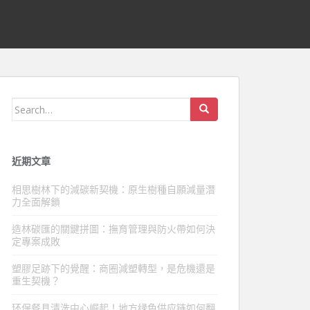
Search
for:
近期文章
相思樹林下的減碳新契機：原生樹種自願減量潛
力全面解鎖
造林碳匯的關鍵拼圖：撫育管理與防火帶如何決
定專案成敗
塑膠足跡下的覺醒：商圈減塑轉型，是危機還是
重生契機？
环保餐具清洗中心崛起！地方绿色供应链如何翻