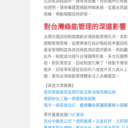
式回收高純度矽、銀等貴金屬。目前國內已有數
向透明，環保署建置網路申報系統，從產出到處
商機，帶動相關技術研發。
對台灣綠能管理的深遠影響
太陽光電回收制度開創台灣綠能管理先河，其影
週期管理思維，迫使業者在設計階段就考量回收
基金管理制度為其他綠能項目提供範本，例如離
此外，制度成功提升台灣國際形象，多次在國際
經。對民眾而言，回收制度化解了「綠能不環保
進步，回收率有望從目前的八成提升至九成以上
題，更為台灣綠能管理體系注入永續基因。
【其他文章推薦】
提供原廠最高品質的各式柴油
堆高機
出租
塑膠射出工廠
一條龍製造服務
隨手一按高度自訂，
遙控曬衣架
讓長輩與小孩都
零件量產就選
CNC車床
找
台中搬家公司
？透明報價＋五星好評，立即預
專業客製化禮物、贈品設計，辦公用品常見【
L