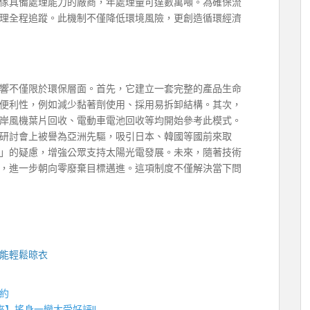
傢具備處理能力的廠商，年處理量可達數萬噸。為確保流
理全程追蹤。此機制不僅降低環境風險，更創造循環經濟
響不僅限於環保層面。首先，它建立一套完整的產品生命
便利性，例如減少黏著劑使用、採用易拆卸結構。其次，
岸風機葉片回收、電動車電池回收等均開始參考此模式。
研討會上被譽為亞洲先驅，吸引日本、韓國等國前來取
」的疑慮，增強公眾支持太陽光電發展。未來，隨著技術
，進一步朝向零廢棄目標邁進。這項制度不僅解決當下問
能輕鬆晾衣
約
夾
】搖身一變大受好評!!