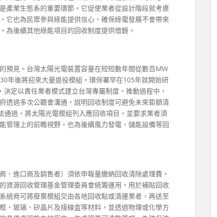
是產業生態系的重要環節。它促使業者從設計階段就考慮
，它也為民眾參與綠能提供信心，確保綠電發展不會帶來
，為後續其他綠能項目的回收制度提供借鏡。
的預見。台灣太陽光電裝置容量在短短數年間從數百MW
030年後將迎來大量退役模組。環保署早在105年就開始研
驗，決定以責任業者模式建立台灣專屬制度。推動過程中，
府透過多次公聽會溝通，說明回收制度可避免未來鉅額清
修法通過，將太陽光電模組列入應回收項目，並要求業者須
能管理上的前瞻視野，也為後續風力發電、儲能設備等回
商、進口商及銷售者）須依申報量繳納回收清除處理費，
的資源回收管理基金管理委員會統籌運用，用於補貼回收
系統商可將廢棄模組交由各地回收點或清運業者，再送至
框、玻璃、矽晶片及接線盒等材料，並透過物理或化學方