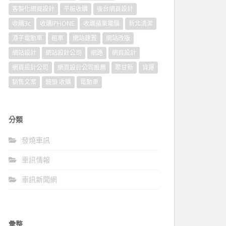
客製化網頁設計
平板收購
後台網頁設計
收購3c
收購IPHONE
收購蘋果電腦
新北清潔
潭子電動車
租車
網站建置
網站改版
網站設計
網站設計公司
網路
網頁設計
網頁設計公司
網頁設計公司推薦
聚甘新
貨運
銷售文案
鏡頭 收購
電動車
分類
發燒車訊
車訊情報
車訊新聞網
彙整