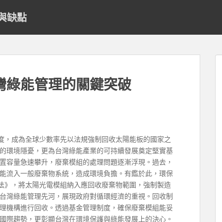
與缺點
灣綠能管理的關鍵突破
制度，成為全球少數率先以法規強制回收太陽能板的國家之
的環境隱憂，更為台灣綠能產業的可持續發展奠定堅實基
置容量急速攀升，廢棄模組的處理問題逐漸浮現。過去，
能流入一般廢棄物系統，造成環境負擔。有鑑於此，環保
辦法》，將太陽光電模組納入應回收廢棄物範圍，強制製造
台灣綠能管理先河，展現政府對循環經濟的重視。回收制
理機構進行回收。透過基金管理制度，確保廢棄模組能妥
國際趨勢，更彰顯台灣在環境保護與綠能發展上的決心。