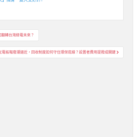
何翻轉台灣綠電未來？
光電板報廢潮逼近，回收制度如何守住環保底線？設置者費用提撥成關鍵