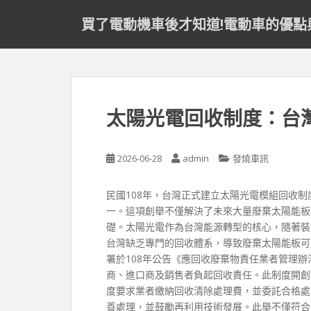
S
買了電動機車後才知道!電動車的優點
k
i
p
t
o
m
太陽光電回收制度：台
a
i
n
2026-06-28
admin
發燒車訊
c
o
民國108年，台灣正式建立太陽光電模組回收
n
一。這項創舉不僅解決了未來大量廢棄太陽能板
t
礎。太陽光電作為台灣能源轉型的核心，隨著裝
e
台灣缺乏專門的回收體系，導致廢棄太陽能板可
n
署於108年公告《應回收廢棄物責任業者管理
t
商、進口商及銷售者負起回收責任。此制度開創
度要求業者繳納回收清除處理費，並委託合格處
善處理，並鼓勵再利用技術發展。此舉不僅符合