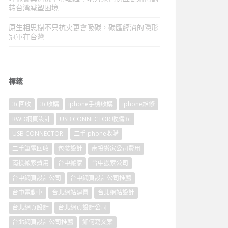
转台湾减塑困境
原生相思樹不只抗火更會吸碳，碳匯經濟的隱形
冠軍在台灣
標籤
3c回收
3c收購
iphone手機收購
iphone維修
RWD網頁設計
USB CONNECTOR.收購3c
USB CONNECTOR
二手iphone收購
二手筆電回收
包裝設計
南投搬家公司費用
南投搬家費用
台中搬家
台中搬家公司
台中網頁設計公司
台中網頁設計公司推薦
台中電動車
台北網站建置
台北網站設計
台北網頁設計
台北網頁設計公司
台北網頁設計公司推薦
如何寫文案