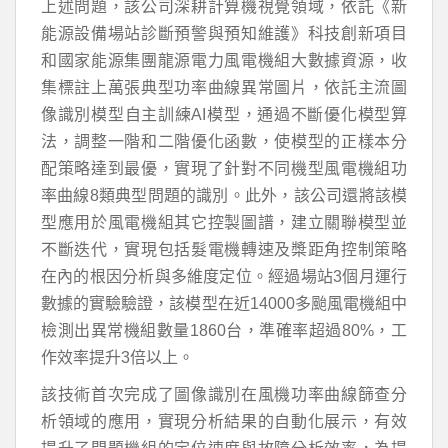
上述問題，該公司深耕計算機視覺領域，依託《新
能源設備場站診斷預警與預知維護》科技創新項目
和國家能源集團龍源電力風電機組大數據資源，收
集標註上萬張典型功率曲線異常圖片，依託主流圖
像識別模型自主訓練AI模型，通過不斷優化模型算
法，調整一階和二階優化函數，使模型的正樣本分
配策略達到最優，實現了針對不同機型風電機組功
率曲線8類典型問題的識別。此外，該公司還將該模
型應用於風電機組其它控製圖譜，建立關聯模型並
不斷迭代，實現包括髮電機轉速及槳距角控制策略
在內的根因分析與多維度定位。經過場站3個月運行
數據的實驗驗證，該模型在近14000多颱風電機組中
檢測出異常機組數量1860台，準確率超過80%，工
作效率提升3倍以上。
該技術首次完成了圖像識別在風機功率曲線篩查分
析領域的應用，實現分析結果的自動化展示，有效