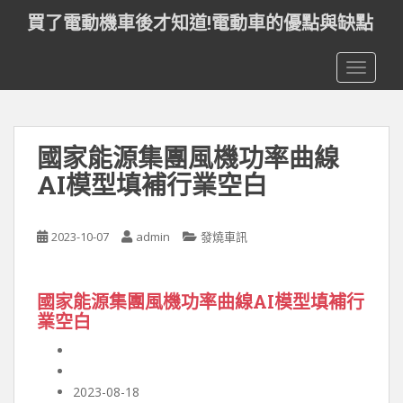
S
買了電動機車後才知道!電動車的優點與缺點
k
i
TOGGLE
p
t
o
m
國家能源集團風機功率曲線
a
i
AI模型填補行業空白
n
c
o
2023-10-07
admin
發燒車訊
n
t
國家能源集團風機功率曲線AI模型填補行
e
業空白
n
t
2023-08-18