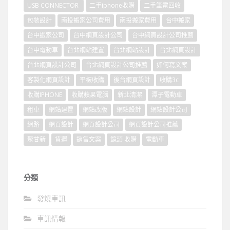
USB CONNECTOR
二手iphone收購
二手筆電回收
包裝設計
南投搬家公司費用
南投搬家費用
台中搬家
台中搬家公司
台中網頁設計公司
台中網頁設計公司推薦
台中電動車
台北網站建置
台北網站設計
台北網頁設計
台北網頁設計公司
台北網頁設計公司推薦
如何寫文案
客製化網頁設計
平板收購
後台網頁設計
收購3c
收購IPHONE
收購蘋果電腦
新北清潔
潭子電動車
租車
網站建置
網站改版
網站設計
網站設計公司
網路
網頁設計
網頁設計公司
網頁設計公司推薦
聚甘新
貨運
銷售文案
鏡頭 收購
電動車
分類
發燒車訊
車訊情報