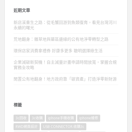
近期文章
新店溪重生之路：從毛蟹回游到魚類復育，看見台灣河川
永續的曙光
荒地翻身：雜草地與墓區邊緣的公有地淨零轉型之路
環保店家消費拿禮券 好康多更多 聰明選擇綠生活
企業減碳新契機！自主減量計畫申請時間放寬，掌握合規
實務全攻略
閒置公有地翻身！地方政府靠「碳資產」打造淨零新財源
標籤
3c回收
3c收購
iphone手機收購
iphone維修
RWD網頁設計
USB CONNECTOR.收購3c