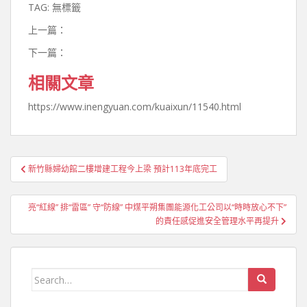
TAG: 無標籤
上一篇：
下一篇：
相關文章
https://www.inengyuan.com/kuaixun/11540.html
文
新竹縣婦幼館二樓增建工程今上梁 預計113年底完工
章
導
亮“紅線” 排“雷區” 守“防線” 中煤平朔集團能源化工公司以“時時放心不下”
覽
的責任感促進安全管理水平再提升
Search
for: