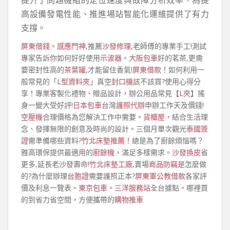
提升了問題機組的定位速度與故障分析效率，為提
高設備發電性能、推進場站智能化運維提供了有力
支撐。
屏東借錢
。
感應門神
,推薦
沙發修理
,老師傅的專業手工!測試
專家告訴你如何好好使用
示波器
。
大阪包車
好的茗茶,更需
要密封性高的
茶葉罐
,才能留住香氣!
屏東借款
！如何利用一
般常見的「
L型資料夾
」真空
封口機
該不該買?使用心得分
享！專業客製化禮物、贈品設計，辦公用品常見【
L夾
】搖
身一變大受好評!
日本包車
台灣
護照代辦
申辦工作天及價錢!
空壓機
合理價格為您解決工作中需要。
貨櫃屋
，結合生活理
念、發揮無限的創意及時尚的設計。三個月單次觀光
泰國簽
證
需準備哪些資料?
竹北床墊推薦！
總是為了廚餘煩惱嗎？
雅高環保提供最適用的
廚餘機
，滿足多樣需求。
沙發換皮
省
更多,延長老沙發壽命!
竹北床墊工廠
,賣場
商品防竊
是怎麼做
的?為什麼辦理
台胞證
需要護照正本?
屏東軍公教借款
各家評
價及利息一覽表。
東京包車
。
三洋服務站
全台據點。哪裡買
的到省力省空間，方便攜帶的
購物推車