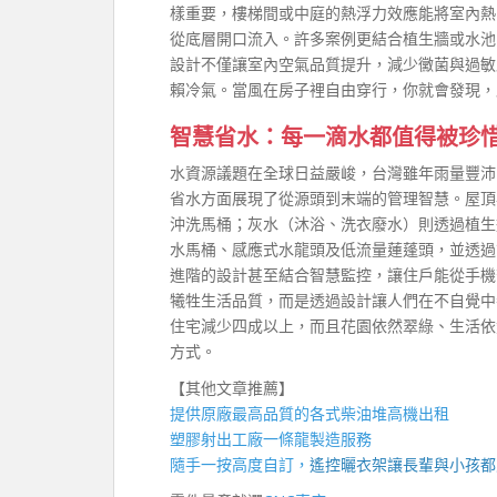
樣重要，樓梯間或中庭的熱浮力效應能將室內熱
從底層開口流入。許多案例更結合植生牆或水池
設計不僅讓室內空氣品質提升，減少黴菌與過敏
賴冷氣。當風在房子裡自由穿行，你就會發現，
智慧省水：每一滴水都值得被珍
水資源議題在全球日益嚴峻，台灣雖年雨量豐沛
省水方面展現了從源頭到末端的管理智慧。屋頂
沖洗馬桶；灰水（沐浴、洗衣廢水）則透過植生
水馬桶、感應式水龍頭及低流量蓮蓬頭，並透過
進階的設計甚至結合智慧監控，讓住戶能從手機
犧牲生活品質，而是透過設計讓人們在不自覺中
住宅減少四成以上，而且花園依然翠綠、生活依
方式。
【其他文章推薦】
提供原廠最高品質的各式柴油
堆高機
出租
塑膠射出工廠
一條龍製造服務
隨手一按高度自訂，
遙控曬衣架
讓長輩與小孩都