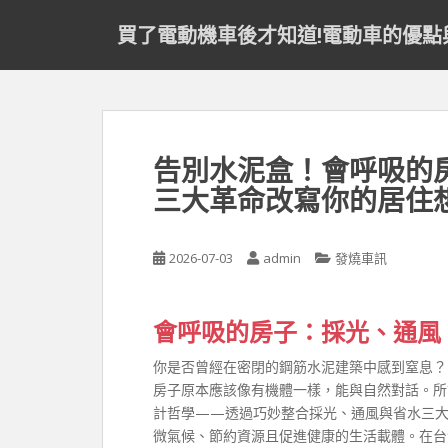
S
買了電動機車後才知道!電動車的優點
k
i
p
t
o
m
告別水泥盒！會呼吸的
a
三大革命改寫你的居住
i
n
c
2026-07-03
admin
發燒車訊
o
n
t
會呼吸的房子：採光、通風
e
n
你是否曾經在密閉的鋼筋水泥建築中感到窒息？
t
房子原本應該像有機體一樣，能與自然對話。所
計哲學——透過巧妙整合採光、通風與省水三大
微氣候、節約資源且促進健康的生活載體。在台