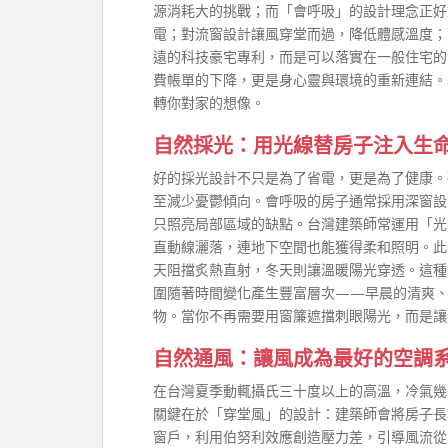
源消耗大的挑戰；而「會呼吸」的設計理念正好
電；對流窗設計讓風穿堂而過，降低體感溫度；
遠的科技豪宅專利，而是可以落實在一般住宅的
費帳單的下降，更是身心靈與環境的重新連結。
轉你對家的想像。
自然採光：用光線替房子注入生
好的採光設計不只是為了省電，更是為了健康。
至減少憂鬱傾向。會呼吸的房子通常採用深窗設
只照亮局部區域的缺點。台灣建築師常運用「光
直動線灑落，連地下空間也能獲得柔和照明。此
天阻擋炙熱直射，冬天則讓溫暖陽光穿透。這種
圍隨著時間變化產生豐富層次——早晨的清爽、
物。當你不再需要用窗簾遮擋刺眼陽光，而是讓
自然通風：讓風成為最好的空調
在台灣夏季動輒攝氏三十度以上的高溫，冷氣幾
關鍵在於「穿堂風」的設計：建築師會將房子長
窗戶，利用伯努利效應創造壓力差，引導風流從