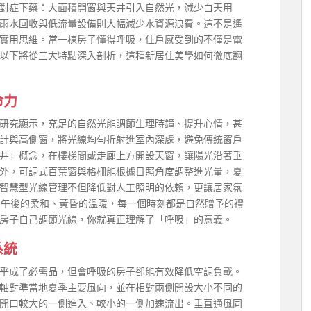
對症下藥：大面積開窗與天井引入自然光，減少白天用
雨水回收與低流量設備則大幅減少水資源浪費。這不是遙
實用思維。當一棟房子懂得呼吸，住戶感受到的不僅是電
以下將從三大特點深入剖析，這種新居住美學如何徹底翻
命力
研究顯示，充足的自然光能調節生理時鐘、提升心情，甚
計與高側窗，將光線均勻折射進室內深處，避免傳統窗戶
井」概念，在樓梯間或走廊上方開設天窗，讓陽光沿著垂
外，可調式百葉窗與格柵能根據日照角度調整進光量，夏
智慧型光線管理不但降低對人工照明的依賴，更讓居家氛
午後的柔和、黃昏的溫暖，每一個時刻都是自然贈予的禮
房子自己調節光線，你就真正理解了「呼吸」的意義。
系統
乎成了必需品，但會呼吸的房子卻能有效降低空調負載。
軸對準當地夏季主要風向，並在相對兩側開設大小不同的
開口較大的一側進入、較小的一側加速流出。垂直通風同