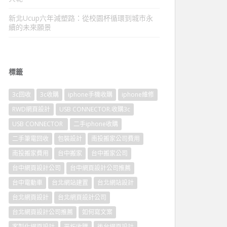
新北Ucup六年減塑路：從校園杯循環到城市永
續的未來願景
標籤
3c回收
3c收購
iphone手機收購
iphone維修
RWD網頁設計
USB CONNECTOR.收購3c
USB CONNECTOR
二手iphone收購
二手筆電回收
包裝設計
南投搬家公司費用
南投搬家費用
台中搬家
台中搬家公司
台中網頁設計公司
台中網頁設計公司推薦
台中電動車
台北網站建置
台北網站設計
台北網頁設計
台北網頁設計公司
台北網頁設計公司推薦
如何寫文案
客製化網頁設計
平板收購
後台網頁設計