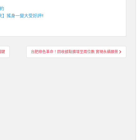
約
夾
】搖身一變大受好評!!
關鍵
台肥綠色革命！回收據點擴增至兩位數 實現永續願景