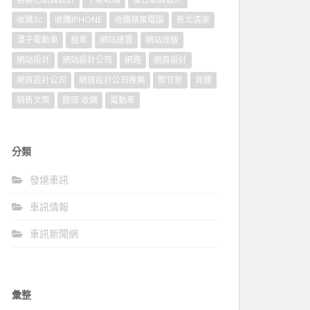
收購3c
收購IPHONE
收購蘋果電腦
新北清潔
潭子電動車
租車
網站建置
網站改版
網站設計
網站設計公司
網路
網頁設計
網頁設計公司
網頁設計公司推薦
聚甘新
貨運
銷售文案
鏡頭 收購
電動車
分類
發燒車訊
車訊情報
車訊新聞網
彙整