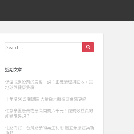
Search
for:
近期文章
保溫瓶退役前的最後一課：正確清理與回收，讓
地球與健康雙贏
十年增58公噸碳匯 大量喬木新植讓台灣更綠
任意棄置廢棄物最高開罰六千元！處罰效益真的
能嚇阻違規？
化廢為寶！台灣廢棄物再生利用 樹立永續建築新
典範