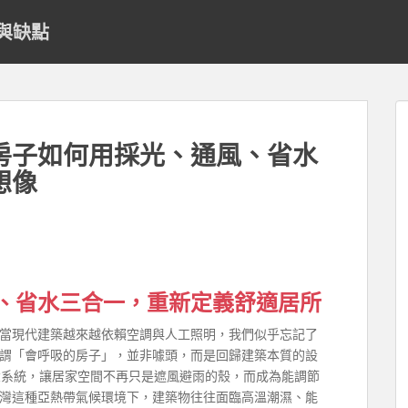
與缺點
房子如何用採光、通風、省水
想像
、省水三合一，重新定義舒適居所
當現代建築越來越依賴空調與人工照明，我們似乎忘記了
謂「會呼吸的房子」，並非噱頭，而是回歸建築本質的設
系統，讓居家空間不再只是遮風避雨的殼，而成為能調節
灣這種亞熱帶氣候環境下，建築物往往面臨高溫潮濕、能