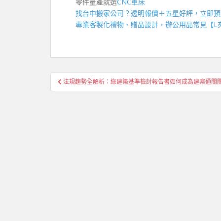
零件量產就選
CNC車床
找
台中搬家公司
？透明報價＋五星好評，立即預
專業客製化禮物、贈品設計，辦公用品常見【
L
文
法規趨勢全解析：綠建築基準檢討報告書如何成為建案通關
章
導
覽