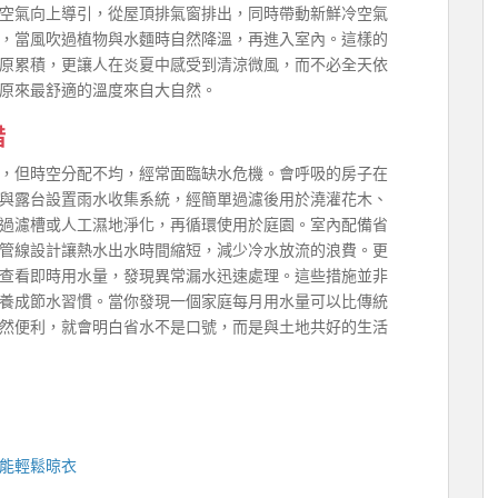
空氣向上導引，從屋頂排氣窗排出，同時帶動新鮮冷空氣
，當風吹過植物與水麵時自然降溫，再進入室內。這樣的
原累積，更讓人在炎夏中感受到清涼微風，而不必全天依
原來最舒適的溫度來自大自然。
惜
，但時空分配不均，經常面臨缺水危機。會呼吸的房子在
與露台設置雨水收集系統，經簡單過濾後用於澆灌花木、
過濾槽或人工濕地淨化，再循環使用於庭園。室內配備省
管線設計讓熱水出水時間縮短，減少冷水放流的浪費。更
查看即時用水量，發現異常漏水迅速處理。這些措施並非
養成節水習慣。當你發現一個家庭每月用水量可以比傳統
然便利，就會明白省水不是口號，而是與土地共好的生活
能輕鬆晾衣