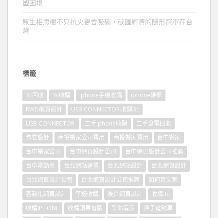
塑困境
原生相思樹不只抗火更會吸碳，碳匯經濟的隱形冠軍在台
灣
標籤
3c回收
3c收購
iphone手機收購
iphone維修
RWD網頁設計
USB CONNECTOR.收購3c
USB CONNECTOR
二手iphone收購
二手筆電回收
包裝設計
南投搬家公司費用
南投搬家費用
台中搬家
台中搬家公司
台中網頁設計公司
台中網頁設計公司推薦
台中電動車
台北網站建置
台北網站設計
台北網頁設計
台北網頁設計公司
台北網頁設計公司推薦
如何寫文案
客製化網頁設計
平板收購
後台網頁設計
收購3c
收購IPHONE
收購蘋果電腦
新北清潔
潭子電動車