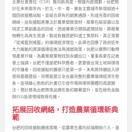
企業社會責任（CSR）推向新高度。根據內部規劃，台肥預
計在未來兩年內，於北、中、南、東各主要城市新增超過十
個回收服務站點，並結合原有的銷售通路，形成完善的回收
網絡。這些據點將專注於農業塑膠資材、廢棄包裝容器以及
特定工業副產品的回收，透過專業分類與處理技術，將廢棄
物轉化為再生資源，製成有機質肥料或工業原料，真正落實
「從搖籃到搖籃」的循環經濟理念。此舉也回應了政府近年
大力推動的資源循環促進法與減塑政策，台肥以實際行動帶
領產業升級，為農業廢棄物找到永續出口。董事長更在記者
會上強調，台肥不僅是肥料供應者，更要做台灣土地與環境
的守護者，回收據點的擴張只是第一步，未來將持續投入研
發與基礎建設，目標是建立全台最完整的農業循環經濟生態
系。這項雄心勃勃的計畫已引發市場與環保團體的高度關
注，預計將為台肥帶來品牌形象的顯著提升，並在綠色金融
與ESG投資領域取得先機。
拓展回收網絡，打造農業循環新典
範
台肥的回收據點擴張策略，從農業生產的前端開始介入，直