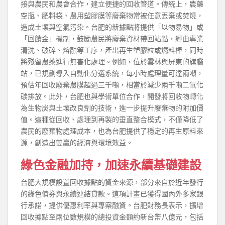
接與農民和農會合作，建立便捷的回收管道。傳統上，農藥
空瓶、肥料袋、農用塑膠膜等廢棄物常被任意丟棄或焚燒，
造成土壤與空氣污染。台肥的新據點將提供「以物易物」或
「回饋金」機制，鼓勵農民將廢棄資材帶回站點，經由專業
清洗、破碎、熔融等工序，產出再生塑膠粒或燃料棒，同時
將殘留農藥進行無害化處理。例如，位於雲林與屏東的旗艦
站，已規劃導入自動化分選系統，每小時處理量可達兩噸，
預估年回收廢棄農膜超過三千噸，相當於減少兩千噸二氧化
碳排放。此外，台肥也與學術單位合作，開發將回收物轉化
為生物炭與土壤改良劑的技術，進一步提升廢棄物的附加價
值。這種從回收、處理到再製的垂直整合模式，不僅降低了
農民的廢棄物處理成本，也為台肥提供了穩定的再生原料來
源，創造出雙贏的經濟與環境效益。
綠色金融加持，加速永續基礎建設
台肥大規模設置回收據點的資金來源，部分來自於近年發行
的綠色債券與永續連結貸款。這項計畫已獲得國內外多家銀
行承諾，提供優惠利率與專案融資。台肥財務長表示，擴增
回收據點至兩位數規模的總投資金額約新台幣八億元，包括