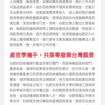
土地購置、廠房建置、設備採購及營運費用，預計三年內即
可達成損益兩平。由於回收業務不僅具有環保效益，也能衍
生出售再生材料、收取處理費用等收入，加上政府對於循環
經濟業者的租稅優惠與補貼，使得該項目的內部報酬率達到
兩位數，深具財務可行性。同時，台肥也導入數位化管理系
統，每個回收據點將即時上傳回收量與流向數據，供投資人
與監管單位查詢，提升資訊透明度。這項措施讓台肥在ESG
評級上獲得顯著加分，吸引更多注重永續投資的機構法人買
進其股票，進一步推升公司市值。
產官學攜手，共築零廢棄台灣願景
台肥的回收擴網行動並非單打獨鬥，而是串聯起政府部門、
農會系統、環保科技業者及學術研究單位。在中央方面，環
保署與農委會已同意將台肥回收據點納入國家資源回收管理
體系，提供場域認定與法規鬆綁；地方政府則協助選址與鄰
里溝通，降低設立阻力。台肥也與多所大學的環境工程與材
料科學系所簽訂合作備忘錄，共同開發高效率的清洗與分選
技術，並培訓循環經濟專業人才。例如，台肥與國立中興大
學合作，利用微生物分解技術處理回收廢液，使其符合放流