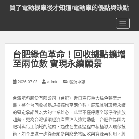
S
買了電動機車後才知道!電動車的優點與缺點
k
i
TOGGLE
p
t
o
m
台肥綠色革命！回收據點擴增
a
i
至兩位數 實現永續願景
n
c
o
2026-07-03
admin
發燒車訊
n
t
台灣肥料股份有限公司（台肥）近日宣布重大綠色轉型計
e
畫，將全台回收據點規模擴增至兩位數，展現其對環境永續
n
的堅定承諾與宏大的企業雄心。此舉不僅呼應全球淨零排放
t
趨勢，更為台灣循環經濟產業注入強勁動能。台肥作為國內
肥料與化工領域的龍頭，過往在生產過程中積極導入環保技
術，如今更進一步從源頭參與廢棄物回收與資源再利用，將