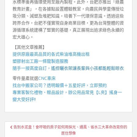
水標準後再循環使用至廠內製程。此外，台肥亦推出「綠農
教育計畫」，在各據點設置體驗教室，向農民與學童傳授垃
圾分類、減塑及堆肥知識，培養下一代環保意識。透過這些
跨界合作，台肥不僅實現自身商業目標，更為台灣整體的資
源循環系統建構了堅實的基礎，真正展現出追求綠色永續的
宏大雄心。
【其他文章推薦】
提供原廠最高品質的各式柴油
堆高機
出租
塑膠射出工廠
一條龍製造服務
隨手一按高度自訂，
遙控曬衣架
讓長輩與小孩都能輕鬆晾衣
零件量產就選
CNC車床
找
台中搬家公司
？透明報價＋五星好評，立即預約
專業客製化禮物、贈品設計，辦公用品常見【
L夾
】搖身一
變大受好評!!
文
告別水泥盒！會呼吸的房子如何用採光、通風、省水三大革命改寫你的
章
居住想像