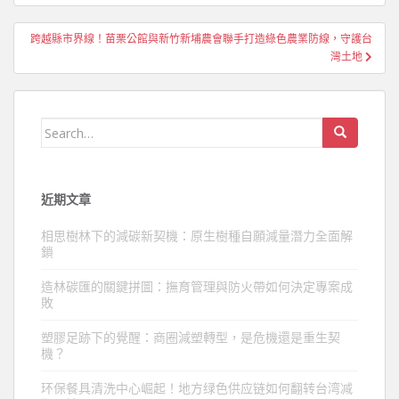
導
覽
跨越縣市界線！苗栗公館與新竹新埔農會聯手打造綠色農業防線，守護台
灣土地
Search
for:
近期文章
相思樹林下的減碳新契機：原生樹種自願減量潛力全面解
鎖
造林碳匯的關鍵拼圖：撫育管理與防火帶如何決定專案成
敗
塑膠足跡下的覺醒：商圈減塑轉型，是危機還是重生契
機？
环保餐具清洗中心崛起！地方绿色供应链如何翻转台湾减