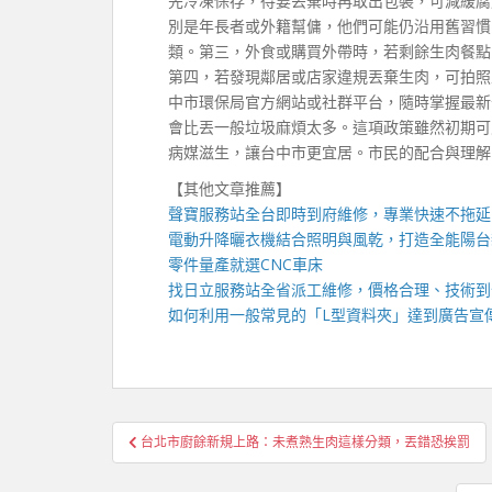
先冷凍保存，待要丟棄時再取出包裝，可減緩腐
別是年長者或外籍幫傭，他們可能仍沿用舊習慣
類。第三，外食或購買外帶時，若剩餘生肉餐點
第四，若發現鄰居或店家違規丟棄生肉，可拍照
中市環保局官方網站或社群平台，隨時掌握最新
會比丟一般垃圾麻煩太多。這項政策雖然初期可
病媒滋生，讓台中市更宜居。市民的配合與理解
【其他文章推薦】
聲寶服務站
全台即時到府維修，專業快速不拖延
電動升降曬衣機
結合照明與風乾，打造全能陽台
零件量產就選
CNC車床
找
日立服務站
全省派工維修，價格合理、技術到
如何利用一般常見的「
L型資料夾
」達到廣告宣
文
台北市廚餘新規上路：未煮熟生肉這樣分類，丟錯恐挨罰
章