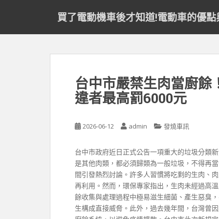
S
買了電動機車後才知道!電動車的優點
k
i
p
t
o
m
台中市嚴禁生肉當廚餘
a
違者最高罰6000元
i
n
c
2026-06-12
admin
發燒車訊
o
n
t
台中市政府近日正式公告一項重大的垃圾分類新
e
是其他肉類，都必須歸類為一般垃圾，不得再當
n
間引發熱烈討論。許多人習慣將吃剩的生肉、肉
t
再利用。然而，環保專家指出，生肉未經過高溫
餘收集與處理過程中極易滋生細菌、產生惡臭，
生構成直接威脅。此外，過去幾年間，台灣曾因