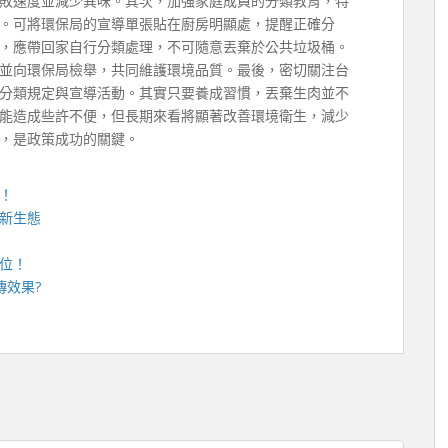
敗速度並減少異味。其次，加強家庭成員的分類教育，特
。可將環保局的宣導單張貼在廚房明顯處，提醒正確分
，應帶回家自行分類處理，不可隨意丟棄於公共垃圾桶。
並向環保局檢舉，共同維護環境品質。最後，密切關注台
分類規定與宣導活動。其實只要養成習慣，丟棄生肉並不
能造成些許不便，但長期來看將顯著改善環境衛生，減少
，是政策成功的關鍵。
！
新生態
位！
傳效果?