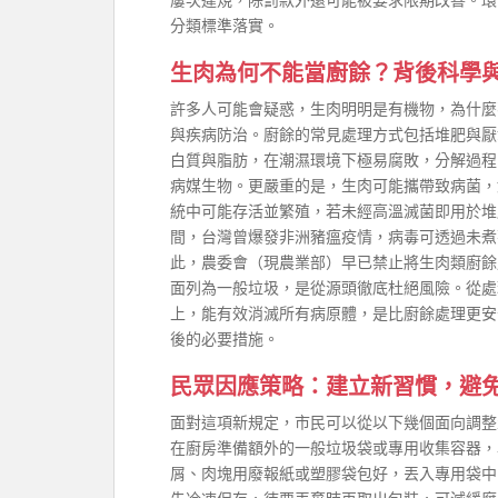
分類標準落實。
生肉為何不能當廚餘？背後科學
許多人可能會疑惑，生肉明明是有機物，為什麼
與疾病防治。廚餘的常見處理方式包括堆肥與厭
白質與脂肪，在潮濕環境下極易腐敗，分解過程
病媒生物。更嚴重的是，生肉可能攜帶致病菌，
統中可能存活並繁殖，若未經高溫滅菌即用於堆肥
間，台灣曾爆發非洲豬瘟疫情，病毒可透過未煮
此，農委會（現農業部）早已禁止將生肉類廚餘
面列為一般垃圾，是從源頭徹底杜絕風險。從處理
上，能有效消滅所有病原體，是比廚餘處理更安
後的必要措施。
民眾因應策略：建立新習慣，避
面對這項新規定，市民可以從以下幾個面向調整
在廚房準備額外的一般垃圾袋或專用收集容器，
屑、肉塊用廢報紙或塑膠袋包好，丟入專用袋中