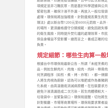
廚餘系統，以避免疫情擴散。台中市此次新規定
項規定並非刁難民眾，而是基於科學證據與公共
緊密包裹，確保汁液不外漏，再放入一般垃圾袋
處理。環保局將加強稽查，針對違規丟棄生肉至
理法》處以新台幣1200元至6000元罰款。
的場所，更須嚴格遵守分類規範，避免因疏失導
的衛生風險，同時提升焚化爐的處理效率。市民
保自身權益不受影響。總而言之，養成正確的垃
負責。
規定細節：哪些生肉算一般
根據台中市環保局最新公告，所謂「未經烹煮的
品，例如生鮮肉片、肉塊、絞肉、肉碎、帶骨肉
何烹調程序（如煎、煮、烤、炸等），都一律歸
人將生肉視為廚餘，認為可以堆肥或作為養豬飼
化系統，由高溫徹底消滅病原體。在包裝要求方
避免汁液滴漏造成二次污染。若生肉體積較大，
垃圾袋中，並緊紮袋口。環保局提醒，切勿將生
針對餐廳、市場等商業場所，環保局要求業者設
屢次違規，除罰款外還可能被要求限期改善。環