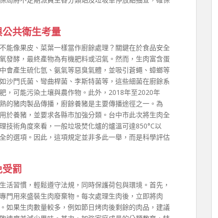
與公共衛生考量
不能像果皮、菜葉一樣當作廚餘處理？關鍵在於食品安全
氧發酵，最終產物為有機肥料或沼氣。然而，生肉富含蛋
中會產生硫化氫、氨氣等惡臭氣體，並吸引蒼蠅、蟑螂等
如沙門氏菌、彎曲桿菌、李斯特菌等，這些細菌在廚餘系
，可能污染土壤與農作物。此外，2018年至2020年
熟的豬肉製品傳播，廚餘養豬是主要傳播途徑之一。為
用於養豬，並要求各縣市加強分類。台中市此次將生肉全
技術角度來看，一般垃圾焚化爐的爐溫可達850°C以
全的選項。因此，這項規定並非多此一舉，而是科學評估
免受罰
生活習慣，輕鬆遵守法規，同時保護荷包與環境。首先，
專門用來盛裝生肉廢棄物。每次處理生肉後，立即將肉
。如果生肉數量較多，例如節日烤肉後剩餘的肉品，建議