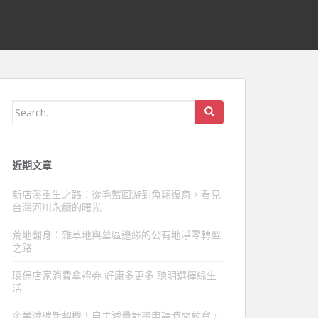
Search
for:
近期文章
新店溪重生之路：從毛蟹回游到魚類復育，看見
台灣河川永續的曙光
荒地翻身：雜草地與墓區邊緣的公有地淨零轉型
之路
環保店家消費拿禮券 好康多更多 聰明選擇綠生
活
企業減碳新契機！自主減量計畫申請時間放寬，