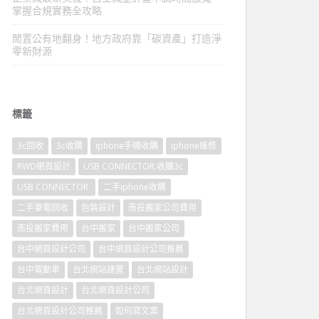
掌握合規實務全攻略
閒置公有地翻身！地方政府靠「碳資產」打造淨
零新財源
標籤
3c回收
3c收購
iphone手機收購
iphone維修
RWD網頁設計
USB CONNECTOR.收購3c
USB CONNECTOR
二手iphone收購
二手筆電回收
包裝設計
南投搬家公司費用
南投搬家費用
台中搬家
台中搬家公司
台中網頁設計公司
台中網頁設計公司推薦
台中電動車
台北網站建置
台北網站設計
台北網頁設計
台北網頁設計公司
台北網頁設計公司推薦
如何寫文案