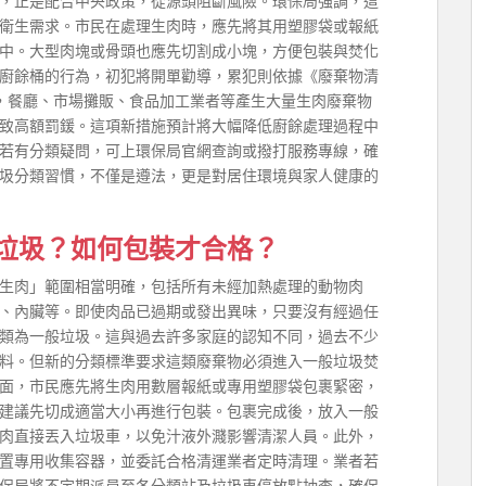
，正是配合中央政策，從源頭阻斷風險。環保局強調，這
衛生需求。市民在處理生肉時，應先將其用塑膠袋或報紙
中。大型肉塊或骨頭也應先切割成小塊，方便包裝與焚化
廚餘桶的行為，初犯將開單勸導，累犯則依據《廢棄物清
此外，餐廳、市場攤販、食品加工業者等產生大量生肉廢棄物
致高額罰鍰。這項新措施預計將大幅降低廚餘處理過程中
若有分類疑問，可上環保局官網查詢或撥打服務專線，確
圾分類習慣，不僅是遵法，更是對居住環境與家人健康的
垃圾？如何包裝才合格？
生肉」範圍相當明確，包括所有未經加熱處理的動物肉
、內臟等。即使肉品已過期或發出異味，只要沒有經過任
類為一般垃圾。這與過去許多家庭的認知不同，過去不少
料。但新的分類標準要求這類廢棄物必須進入一般垃圾焚
面，市民應先將生肉用數層報紙或專用塑膠袋包裹緊密，
建議先切成適當大小再進行包裝。包裹完成後，放入一般
肉直接丟入垃圾車，以免汁液外濺影響清潔人員。此外，
置專用收集容器，並委託合格清運業者定時清理。業者若
保局將不定期派員至各分類站及垃圾車停放點抽查，確保