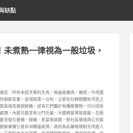
與缺點
！未煮熟一律視為一般垃圾，
規定：所有未經烹煮的生肉，無論是雞肉、豬肉、牛肉還
作廚餘丟棄。這項政策一公布，立即在社群媒體和市民之
屑直接丟進廚餘桶，認為它們屬於有機廢棄物，可以回收
處理，內部可能含有沙門氏菌、大腸桿菌等致病菌，在廚
甚至吸引蒼蠅、蟑螂、老鼠等病媒，對社區環境與公共衛
廚餘養豬引發非洲豬瘟疫情，政府為此嚴格限制生肉進入