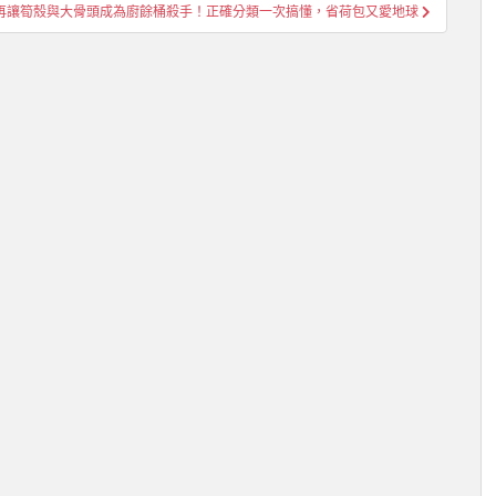
再讓筍殼與大骨頭成為廚餘桶殺手！正確分類一次搞懂，省荷包又愛地球