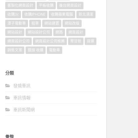
客製化網頁設計
平板收購
後台網頁設計
收購3c
收購IPHONE
收購蘋果電腦
新北清潔
潭子電動車
租車
網站建置
網站改版
網站設計
網站設計公司
網路
網頁設計
網頁設計公司
網頁設計公司推薦
聚甘新
貨運
銷售文案
鏡頭 收購
電動車
分類
發燒車訊
車訊情報
車訊新聞網
彙整