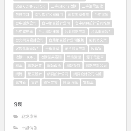
USB CONNECTOR
二手iphone收購
二手筆電回收
包裝設計
南投搬家公司費用
南投搬家費用
台中搬家
台中搬家公司
台中網頁設計公司
台中網頁設計公司推薦
台中電動車
台北網站建置
台北網站設計
台北網頁設計
台北網頁設計公司
台北網頁設計公司推薦
如何寫文案
客製化網頁設計
平板收購
後台網頁設計
收購3c
收購IPHONE
收購蘋果電腦
新北清潔
潭子電動車
租車
網站建置
網站改版
網站設計
網站設計公司
網路
網頁設計
網頁設計公司
網頁設計公司推薦
聚甘新
貨運
銷售文案
鏡頭 收購
電動車
分類
發燒車訊
車訊情報