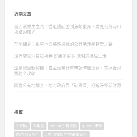
近期文章
新店溪重生之路：從毛蟹回游到魚類復育，看見台灣河川
永續的曙光
荒地翻身：雜草地與墓區邊緣的公有地淨零轉型之路
環保店家消費拿禮券 好康多更多 聰明選擇綠生活
企業減碳新契機！自主減量計畫申請時間放寬，掌握合規
實務全攻略
閒置公有地翻身！地方政府靠「碳資產」打造淨零新財源
標籤
3c回收
3c收購
iphone手機收購
iphone維修
RWD網頁設計
USB CONNECTOR.收購3c