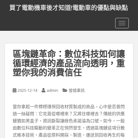
S
買了電動機車後才知道!電動車的優點與缺點
k
i
TOGGLE
p
t
o
m
區塊鏈革命：數位科技如何讓
a
i
循環經濟的產品流向透明，重
n
塑你我的消費信任
c
o
n
2025-12-14
admin
發燒車訊
t
e
當你拿起一件標榜環保回收材質製成的商品，心中是否曾閃
n
過一絲疑問：它究竟從哪裡來？又將往哪裡去？傳統的供應
t
鏈猶如黑盒子，資訊斷裂讓綠色承諾淪為口號。如今，一股
由數位科技驅動的變革正在悄然發生。透過區塊鏈這項分散
式帳本技術，產品從原料開採、製造、運送到回收再生的每