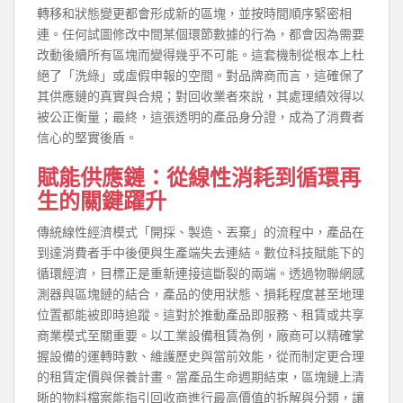
轉移和狀態變更都會形成新的區塊，並按時間順序緊密相
連。任何試圖修改中間某個環節數據的行為，都會因為需要
改動後續所有區塊而變得幾乎不可能。這套機制從根本上杜
絕了「洗綠」或虛假申報的空間。對品牌商而言，這確保了
其供應鏈的真實與合規；對回收業者來說，其處理績效得以
被公正衡量；最終，這張透明的產品身分證，成為了消費者
信心的堅實後盾。
賦能供應鏈：從線性消耗到循環再
生的關鍵躍升
傳統線性經濟模式「開採、製造、丟棄」的流程中，產品在
到達消費者手中後便與生產端失去連結。數位科技賦能下的
循環經濟，目標正是重新連接這斷裂的兩端。透過物聯網感
測器與區塊鏈的結合，產品的使用狀態、損耗程度甚至地理
位置都能被即時追蹤。這對於推動產品即服務、租賃或共享
商業模式至關重要。以工業設備租賃為例，廠商可以精確掌
握設備的運轉時數、維護歷史與當前效能，從而制定更合理
的租賃定價與保養計畫。當產品生命週期結束，區塊鏈上清
晰的物料檔案能指引回收商進行最高價值的拆解與分類，讓