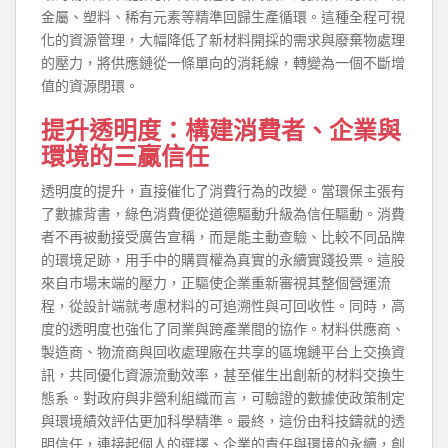
金屬、塑料、稀有元素等精準回歸生產循環。這種全程可視
化的資源管理，大幅降低了新材料開採的需求與廢棄物處理
的壓力，將供應鏈從一條單向的消耗線，轉變為一個不斷增
值的資源閉環。
提升透明度：構建消費者、企業與
環境的三贏信任
透明度的提升，直接催化了消費行為的改變。當環保主張有
了數據背書，綠色消費便從道德驅動升級為信任驅動。消費
者不再被動接受廣告宣稱，而是能主動查驗、比較不同品牌
的環境足跡，用手中的購買權為真實的永續實踐投票。這股
來自市場末端的壓力，正驅使企業重新審視其整個營運流
程，從設計端就考慮材料的可追溯性與可回收性。同時，高
度的透明度也強化了同業與跨產業間的協作。材料供應商、
製造商、物流商與回收處理廠在共享的區塊鏈平台上交換資
訊，共同優化資源流動效率，甚至催生出創新的材料交換生
態系。對政府與非營利組織而言，可驗證的數據使政策制定
與環境績效評估更加科學精準。最終，這份由科技鑄就的透
明信任，連接起個人的選擇、企業的責任與環境的永續，創