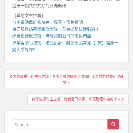
造出一個共榮共好的正向循環。
【其他文章推薦】
台中電動車維修
快速、專業、價格透明！
東元服務站
專業維修團隊，全台據點快速到府！
網頁設計
幫您第一時間規劃公司的形象門面
專業客製化禮物、贈品設計，辦公用品常見【
L夾
】搖身一
變大受好評!!
文
氣候變遷下的生存之戰：普惠金融與綠色金融如何成為弱勢群體的守護
章
傘？
導
覽
台灣能源自主之路：擺脫進口依賴，點亮穩定供電的未來
Search
for: