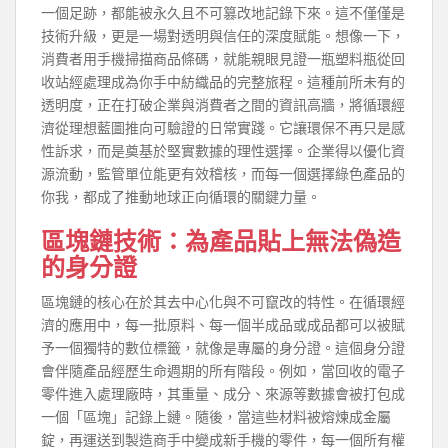
一個足跡，都能被永久且不可篡改地記錄下來。這不僅僅是
技術升級，更是一場對透明與信任的深度賦能。想像一下，
消費者用手機掃描商品條碼，就能親眼見證一瓶塑料瓶從回
收站經處理成為你手中紡織品的完整旅程。這種前所未有的
透明度，正在打破企業與消費者之間的資訊高牆，將循環經
濟從理想藍圖推向可驗證的日常實踐。它讓環保不再只是感
性訴求，而是奠基於堅實數據的理性選擇。企業得以優化資
源流動，監管單位能更有效稽核，而每一個選擇綠色產品的
你我，都成了推動地球正向循環的關鍵力量。
區塊鏈技術：為產品貼上無法偽造
的身分證
區塊鏈的核心在於其去中心化與不可竄改的特性。在循環經
濟的應用中，每一批原料、每一個半成品或成品都可以被賦
予一個獨特的數位標籤，就像是專屬的身分證。這個身分證
會伴隨產品經歷生命週期的所有階段。例如，當回收的電子
零件進入處理廠時，其重量、成分、來源等數據會被打包成
一個「區塊」記錄上鏈。隨後，當這些材料被熔煉成金屬
錠，再運送到製造商手中變成新手機的零件，每一個所有權