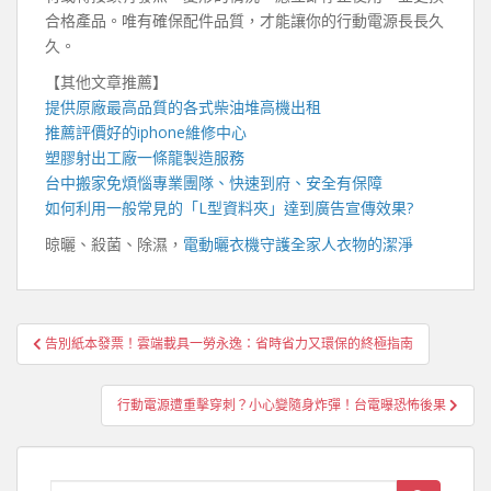
合格產品。唯有確保配件品質，才能讓你的行動電源長長久
久。
【其他文章推薦】
提供原廠最高品質的各式柴油
堆高機
出租
推薦評價好的
iphone維修
中心
塑膠射出工廠
一條龍製造服務
台中搬家
免煩惱專業團隊、快速到府、安全有保障
如何利用一般常見的「
L型資料夾
」達到廣告宣傳效果?
晾曬、殺菌、除濕，
電動曬衣機
守護全家人衣物的潔淨
文
告別紙本發票！雲端載具一勞永逸：省時省力又環保的終極指南
章
導
行動電源遭重擊穿刺？小心變隨身炸彈！台電曝恐怖後果
覽