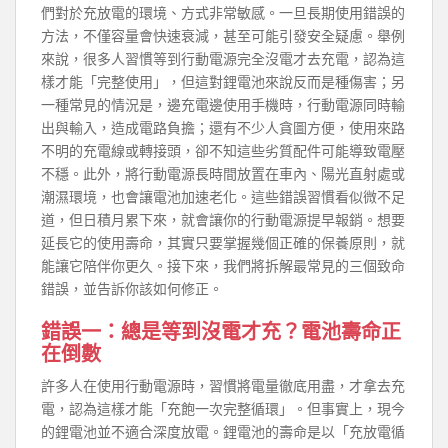
們對於充放電的環境、方式非常敏感。一旦長期使用錯誤的
方法，不僅容量會快速衰減，甚至可能引發安全疑慮。舉例
來說，很多人習慣等到行動電源完全沒電才去充電，認為這
樣才能「完整使用」，但這對鋰電池來說反而是種傷害；另
一種常見的情況是，邊充電邊使用手機時，行動電源同時輸
出與輸入，造成電路負擔；還有不少人貪圖方便，使用來路
不明的充電線或轉接頭，卻不知這些劣質配件可能導致電壓
不穩。此外，將行動電源長時間放置在車內、陽光直射處或
潮濕環境，也會讓電池加速老化。這些錯誤習慣看似微不足
道，但日積月累下來，就會讓你的行動電源提早報銷。想要
延長它的使用壽命，其實只要掌握幾個正確的保養原則，就
能讓它陪伴你更久。接下來，我們將拆解最常見的三個致命
錯誤，並告訴你該如何修正。
錯誤一：總是等到沒電才充？電池壽命正
在倒數
許多人在使用行動電源時，習慣將電量徹底用盡，才拿去充
電，認為這樣才能「充飽一次完整循環」。但事實上，現今
的鋰電池並不適合深度放電。鋰電池的壽命是以「充放電循