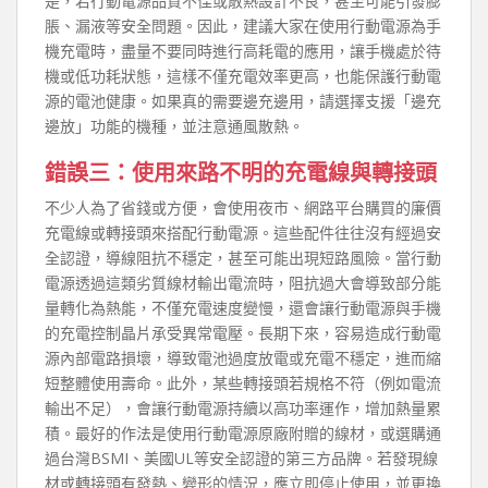
是，若行動電源品質不佳或散熱設計不良，甚至可能引發膨
脹、漏液等安全問題。因此，建議大家在使用行動電源為手
機充電時，盡量不要同時進行高耗電的應用，讓手機處於待
機或低功耗狀態，這樣不僅充電效率更高，也能保護行動電
源的電池健康。如果真的需要邊充邊用，請選擇支援「邊充
邊放」功能的機種，並注意通風散熱。
錯誤三：使用來路不明的充電線與轉接頭
不少人為了省錢或方便，會使用夜市、網路平台購買的廉價
充電線或轉接頭來搭配行動電源。這些配件往往沒有經過安
全認證，導線阻抗不穩定，甚至可能出現短路風險。當行動
電源透過這類劣質線材輸出電流時，阻抗過大會導致部分能
量轉化為熱能，不僅充電速度變慢，還會讓行動電源與手機
的充電控制晶片承受異常電壓。長期下來，容易造成行動電
源內部電路損壞，導致電池過度放電或充電不穩定，進而縮
短整體使用壽命。此外，某些轉接頭若規格不符（例如電流
輸出不足），會讓行動電源持續以高功率運作，增加熱量累
積。最好的作法是使用行動電源原廠附贈的線材，或選購通
過台灣BSMI、美國UL等安全認證的第三方品牌。若發現線
材或轉接頭有發熱、變形的情況，應立即停止使用，並更換