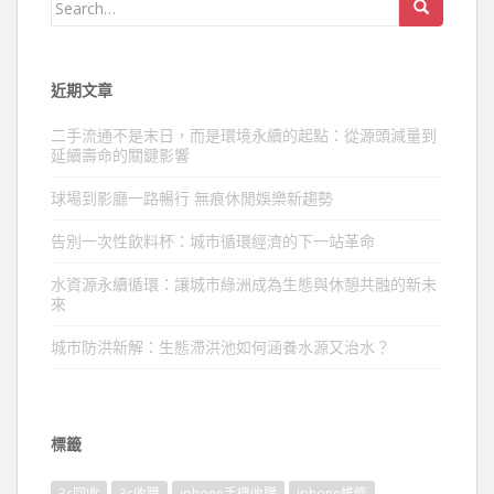
Search
for:
近期文章
二手流通不是末日，而是環境永續的起點：從源頭減量到
延續壽命的關鍵影響
球場到影廳一路暢行 無痕休閒娛樂新趨勢
告別一次性飲料杯：城市循環經濟的下一站革命
水資源永續循環：讓城市綠洲成為生態與休憩共融的新未
來
城市防洪新解：生態滯洪池如何涵養水源又治水？
標籤
3c回收
3c收購
iphone手機收購
iphone維修