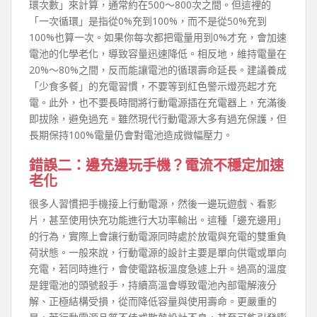
環次數」來計算，通常約在500～800次之間。但這裡的
「一次循環」是指從0%充到100%，而不是從50%充到
100%也算一次。如果你每次都把電量用到0%才充，會加速
電池的化學老化，導致容量迅速降低。相反地，維持電量在
20%～80%之間，反而能讓電池的循環壽命延長。建議養成
「少食多餐」的充電習慣，不要等到紅色警示燈亮起才充
電。此外，也不要長時間將行動電源插在充電器上，充滿後
即拔除，避免過充。雖然現代行動電源大多有過充保護，但
長期保持100%電量仍會對電池造成微幅壓力。
錯誤二：邊充邊玩手機？電流不穩定加速
老化
很多人習慣把手機接上行動電源，然後一邊玩遊戲、看影
片，甚至使用快充功能進行大功率輸出。這種「邊充邊用」
的行為，實際上會讓行動電源同時處於放電與充電的雙重負
荷狀態。一般來說，行動電源的設計主要是單向供電或單向
充電，若同時進行，會使電路板溫度急遽上升。過高的溫度
是鋰電池的頭號殺手，持續高溫會導致電池內部電解液分
解、正極結構受損，從而降低容量與使用壽命。更嚴重的