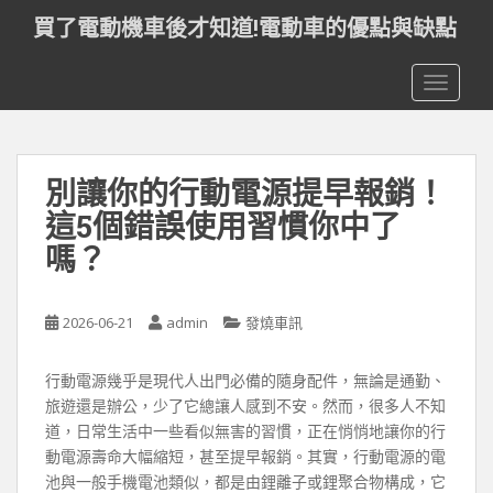
S
買了電動機車後才知道!電動車的優點與缺點
k
i
TOGGLE
p
t
o
m
別讓你的行動電源提早報銷！
a
i
這5個錯誤使用習慣你中了
n
嗎？
c
o
n
2026-06-21
admin
發燒車訊
t
e
行動電源幾乎是現代人出門必備的隨身配件，無論是通勤、
n
旅遊還是辦公，少了它總讓人感到不安。然而，很多人不知
t
道，日常生活中一些看似無害的習慣，正在悄悄地讓你的行
動電源壽命大幅縮短，甚至提早報銷。其實，行動電源的電
池與一般手機電池類似，都是由鋰離子或鋰聚合物構成，它