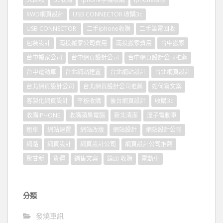
RWD網頁設計
USB CONNECTOR.收購3c
USB CONNECTOR
二手iphone收購
二手筆電回收
包裝設計
南投搬家公司費用
南投搬家費用
台中搬家
台中搬家公司
台中網頁設計公司
台中網頁設計公司推薦
台中電動車
台北網站建置
台北網站設計
台北網頁設計
台北網頁設計公司
台北網頁設計公司推薦
如何寫文案
客製化網頁設計
平板收購
後台網頁設計
收購3c
收購IPHONE
收購蘋果電腦
新北清潔
潭子電動車
租車
網站建置
網站改版
網站設計
網站設計公司
網路
網頁設計
網頁設計公司
網頁設計公司推薦
聚甘新
貨運
銷售文案
鏡頭 收購
電動車
分類
發燒車訊