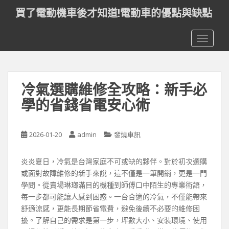
S
買了電動機車後才知道!電動車的優點與缺點
k
i
TOGGLE
p
t
o
m
冷氣選購維修全攻略：新手必
a
i
學的省錢省電安心術
n
c
o
2026-01-20
admin
發燒車訊
n
t
炎炎夏日，冷氣是台灣家庭不可或缺的夥伴。對於初次選購
e
或面對故障維修的新手來說，這不僅是一筆開銷，更是一門
n
學問。從賣場琳瑯滿目的機種到師傅口中陌生的專業術語，
t
每一步都可能讓人感到困惑。一台合適的冷氣，不僅能帶來
舒適涼感，更能長期節省電費，避免後續不必要的維修困
擾。了解自己的需求是第一步，坪數大小、安裝環境、使用