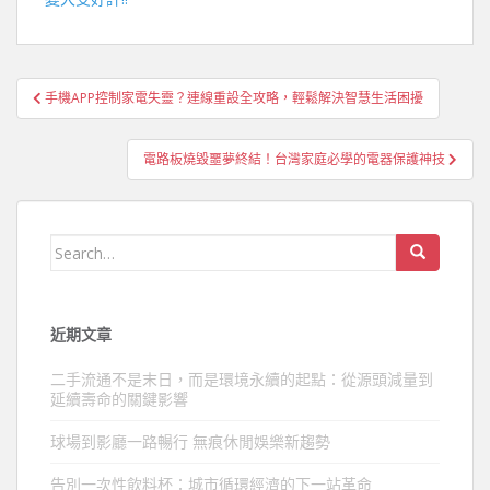
文
手機APP控制家電失靈？連線重設全攻略，輕鬆解決智慧生活困擾
章
導
電路板燒毀噩夢終結！台灣家庭必學的電器保護神技
覽
Search
for:
近期文章
二手流通不是末日，而是環境永續的起點：從源頭減量到
延續壽命的關鍵影響
球場到影廳一路暢行 無痕休閒娛樂新趨勢
告別一次性飲料杯：城市循環經濟的下一站革命