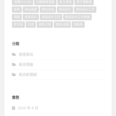
收購IPHONE
收購蘋果電腦
新北清潔
潭子電動車
租車
網站建置
網站改版
網站設計
網站設計公司
網路
網頁設計
網頁設計公司
網頁設計公司推薦
聚甘新
貨運
銷售文案
鏡頭 收購
電動車
分類
發燒車訊
車訊情報
車訊新聞網
彙整
2026 年 8 月