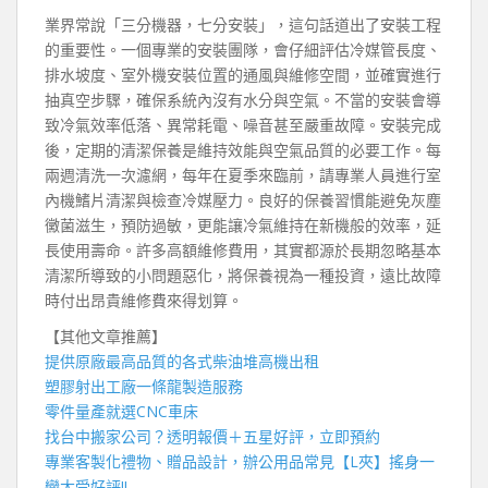
業界常說「三分機器，七分安裝」，這句話道出了安裝工程
的重要性。一個專業的安裝團隊，會仔細評估冷媒管長度、
排水坡度、室外機安裝位置的通風與維修空間，並確實進行
抽真空步驟，確保系統內沒有水分與空氣。不當的安裝會導
致冷氣效率低落、異常耗電、噪音甚至嚴重故障。安裝完成
後，定期的清潔保養是維持效能與空氣品質的必要工作。每
兩週清洗一次濾網，每年在夏季來臨前，請專業人員進行室
內機鰭片清潔與檢查冷媒壓力。良好的保養習慣能避免灰塵
黴菌滋生，預防過敏，更能讓冷氣維持在新機般的效率，延
長使用壽命。許多高額維修費用，其實都源於長期忽略基本
清潔所導致的小問題惡化，將保養視為一種投資，遠比故障
時付出昂貴維修費來得划算。
【其他文章推薦】
提供原廠最高品質的各式柴油
堆高機
出租
塑膠射出工廠
一條龍製造服務
零件量產就選
CNC車床
找
台中搬家公司
？透明報價＋五星好評，立即預約
專業客製化禮物、贈品設計，辦公用品常見【
L夾
】搖身一
變大受好評!!