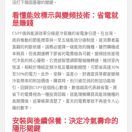
活打下穩固基礎的關鍵。
看懂能效標示與變頻技術：省電就
是賺錢
CSPF值與能源效率分級是冷氣機的省電身分證。在台灣，
政府推動的節能標章與一至五級能效分級制度，是消費者最
直觀的判斷依據。請務必選擇一級能效的機種，雖然購機成
本稍高，但長期運轉下節省的電費極為可觀。變頻技術是現
代冷氣的核心優勢，它透過智慧調節壓縮機轉速，維持室內
恆溫，相較於傳統定頻冷氣反覆啟動關閉，可節省高達30%
至50%的電力。此外，安靜、溫差小、舒適度高等都是變頻
冷氣帶來的附加價值。購買時，別只被花俏的附加功能吸
引，回歸到CSPF這個核心數值，數值越高代表越省電。將
省下的電費視為一種投資回報，就能理解購買高能效機種的
長期價值，這筆帳算清楚了，夏天的電費單就不再是令人心
痛的數字。
安裝與後續保養：決定冷氣壽命的
隱形關鍵