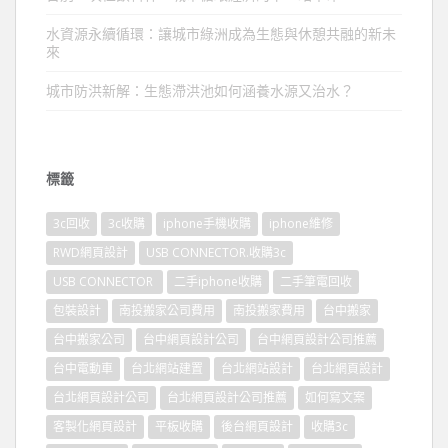
水資源永續循環：讓城市綠洲成為生態與休憩共融的新未
來
城市防洪新解：生態滯洪池如何涵養水源又治水？
標籤
3c回收
3c收購
iphone手機收購
iphone維修
RWD網頁設計
USB CONNECTOR.收購3c
USB CONNECTOR
二手iphone收購
二手筆電回收
包裝設計
南投搬家公司費用
南投搬家費用
台中搬家
台中搬家公司
台中網頁設計公司
台中網頁設計公司推薦
台中電動車
台北網站建置
台北網站設計
台北網頁設計
台北網頁設計公司
台北網頁設計公司推薦
如何寫文案
客製化網頁設計
平板收購
後台網頁設計
收購3c