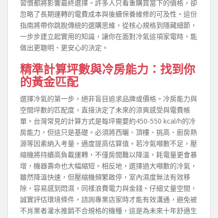
習慣都將影響最終選擇。許多人只看重購買當下的價格，卻
忽略了長期運轉的電費成本與後續保養維修的可及性。這份
指南將帶你跳脫傳統的選購思維，從核心規格到隱藏細節，
一步步建立起實用的知識，讓你在面對冷氣這項家電時，能
做出更聰明、更安心的決定。
精準計算坪數與冷房能力：找到你
的黃金匹配
選擇冷氣的第一步，絕非盲目追求品牌或價格。冷房能力與
空間坪數的匹配度，直接決定了未來的涼爽感受與電費帳
單。台灣常見的計算方式是每坪需要約450-550 kcal/h的冷
房能力，但這只是基礎。必須將西曬、頂樓、挑高、廚房熱
源等因素納入考量，適度提高估算值。若冷氣噸數不足，壓
縮機將持續高負載運轉，不僅房間難以降溫，耗電量更會暴
增，機器壽命也大幅縮短。相反地，選擇過大噸數的冷氣，
雖然降溫快速，但壓縮機頻繁啟停，室內濕度無法有效移
除，容易感到悶濕，同樣浪費電力與金錢。仔細丈量空間，
誠實評估環境條件，諮詢專業店家時才能有效溝通，避免被
不肖業者灌水推銷不合規格的機種，這是為未來十年舒適生