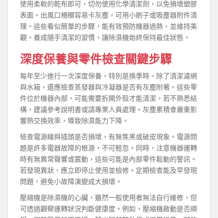
使用柔軟的乾布即可，切勿使用化學清潔劑，以免損壞塑膠
表面。出風口柵欄容易卡灰塵，可用小刷子或吸塵器附件清
理。這些看似簡單的步驟，能有效預防機器過熱，並維持美
觀。養成隨手清潔的習慣，讓除濕機始終保持最佳狀態。
深度保養與零件檢查關鍵步驟
每年至少進行一次深度保養，特別是換季時。除了清潔濾網
與水箱，還應檢查蒸發器與冷凝器是否有灰塵附著。這些零
件位於機器內部，可能需要拆開外殼才能清潔，若不熟悉結
構，建議參考說明書或請專業人員處理。灰塵累積會嚴重影
響熱交換效率，導致除濕能力下降。
檢查電源線與插頭是否損壞，有無焦黑或破皮現象。電源問
題是許多電器故障的根源，不可輕忽。同時，注意機器運轉
時有無異常聲響或震動，這些可能是內部零件鬆動的警訊。
若發現異狀，應立即停止使用並檢修。定期檢查能及早發現
問題，避免小故障演變成大損壞。
壓縮機是除濕機的心臟，雖然一般使用者無法自行維修，但
可透過觀察運轉狀況判斷健康度。例如，壓縮機啟動是否順