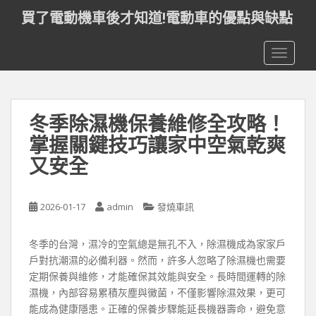
S
買了電動機車後才知道!電動車的優點與缺點
k
i
TOGGLE
p
t
o
m
冬季除濕機保養維修全攻略！
a
i
掌握關鍵技巧讓家中空氣乾爽
n
又安全
c
o
n
2026-01-17
admin
發燒車訊
t
e
冬季的台灣，濕冷的空氣總是無孔不入，除濕機成為家家戶
n
戶對抗潮濕的必備利器。然而，許多人忽略了除濕機也需要
t
定期保養與維修，才能確保其效能與安全。長時間運轉的除
濕機，內部容易累積灰塵與黴菌，不僅影響除濕效果，更可
能成為健康隱患。正確的保養步驟能延長機器壽命，避免意