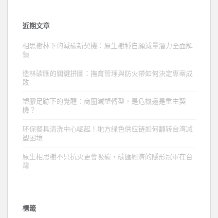
近期文章
相思樹林下的減碳新契機：原生樹種自願減量潛力全面解
鎖
造林碳匯的關鍵拼圖：撫育管理與防火帶如何決定專案成
敗
塑膠足跡下的覺醒：商圈減塑轉型，是危機還是重生契
機？
环保餐具清洗中心崛起！地方绿色供应链如何翻转台湾减
塑困境
原生相思樹不只抗火更會吸碳，碳匯經濟的隱形冠軍在台
灣
標籤