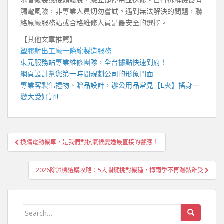
觸電風險，非專業人員切勿嘗試。遇到無法解決的問題，聯
絡原廠服務站或合格維修人員是最安全的選擇。
【其他文章推薦】
塑膠射出工廠
一條龍製造服務
東元服務站
專業維修團隊，全台據點快速到府！
網頁設計
幫您第一時間規劃公司的形象門面
專業客製化禮物、贈品設計，辦公用品常見【
L夾
】搖身一
變大受好評!!
文
換購電動機車，是我們對抗氣候變遷最直接的響應！
章
導
2026除濕機選購攻略：5大關鍵挑對機種，梅雨季不再濕黏難受
覽
Search
for: