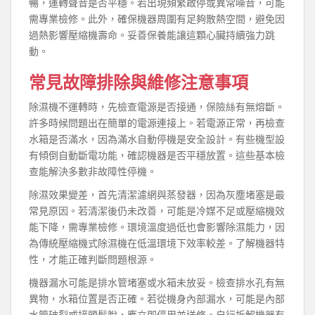
暢，運轉聲音是否平穩。若出現頻繁啟停或異常噪音，可能
需專業檢修。此外，確保機器周圍有足夠散熱空間，避免因
過熱影響壓縮機壽命。妥善保養能讓這顆心臟持續強力跳
動。
常見故障排除與維修注意事項
除濕機不運轉時，先檢查電源是否接通，保險絲有無熔斷。
許多時候問題出在簡單的電源連接上。若電源正常，再檢查
水箱是否滿水，因為滿水自動停機是安全設計。有些機型設
有傾倒自動斷電功能，確認機器是否平穩放置。這些基本檢
查能解決多數非故障性停機。
除濕效果變差，首先清潔濾網與蒸發器，因為灰塵堵塞是最
常見原因。若清潔後仍未改善，可能是冷媒不足或壓縮機效
能下降，需專業檢修。環境溫度過低也會影響除濕能力，因
為傳統壓縮機式除濕機在低溫環境下效率較差。了解機器特
性，才能正確判斷問題根源。
機器漏水可能是排水管堵塞或水箱未放妥。檢查排水孔有無
異物，水箱位置是否正確。若從機身內部漏水，可能是內部
水管破裂或接頭鬆脫，應立即停用並送修。自行拆解機器有