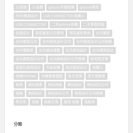
3c回收
3c收購
iphone手機收購
iphone維修
RWD網頁設計
USB CONNECTOR.收購3c
USB CONNECTOR
二手iphone收購
二手筆電回收
包裝設計
南投搬家公司費用
南投搬家費用
台中搬家
台中搬家公司
台中網頁設計公司
台中網頁設計公司推薦
台中電動車
台北網站建置
台北網站設計
台北網頁設計
台北網頁設計公司
台北網頁設計公司推薦
如何寫文案
客製化網頁設計
平板收購
後台網頁設計
收購3c
收購IPHONE
收購蘋果電腦
新北清潔
潭子電動車
租車
網站建置
網站改版
網站設計
網站設計公司
網路
網頁設計
網頁設計公司
網頁設計公司推薦
聚甘新
貨運
銷售文案
鏡頭 收購
電動車
分類