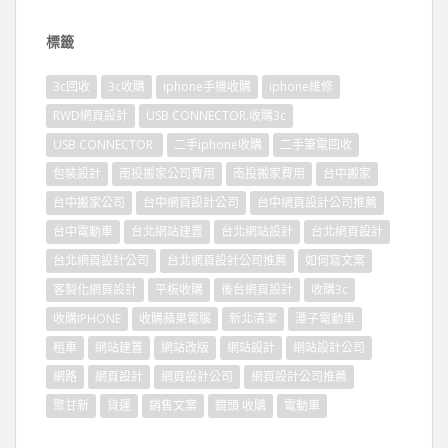
標籤
3c回收
3c收購
iphone手機收購
iphone維修
RWD網頁設計
USB CONNECTOR.收購3c
USB CONNECTOR
二手iphone收購
二手筆電回收
包裝設計
南投搬家公司費用
南投搬家費用
台中搬家
台中搬家公司
台中網頁設計公司
台中網頁設計公司推薦
台中電動車
台北網站建置
台北網站設計
台北網頁設計
台北網頁設計公司
台北網頁設計公司推薦
如何寫文案
客製化網頁設計
平板收購
後台網頁設計
收購3c
收購IPHONE
收購蘋果電腦
新北清潔
潭子電動車
租車
網站建置
網站改版
網站設計
網站設計公司
網路
網頁設計
網頁設計公司
網頁設計公司推薦
聚甘新
貨運
銷售文案
鏡頭 收購
電動車