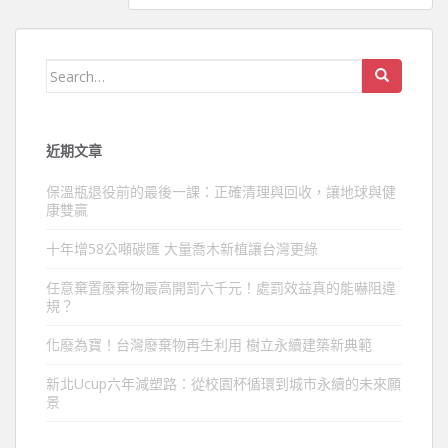
覽
Search
for:
近期文章
保溫瓶退役前的最後一課：正確清理與回收，讓地球與健
康雙贏
十年增58公噸碳匯 大量喬木新植讓台灣更綠
任意棄置廢棄物最高開罰六千元！處罰效益真的能嚇阻違
規？
化廢為寶！台灣廢棄物再生利用 樹立永續建築新典範
新北Ucup六年減塑路：從校園杯循環到城市永續的未來願
景