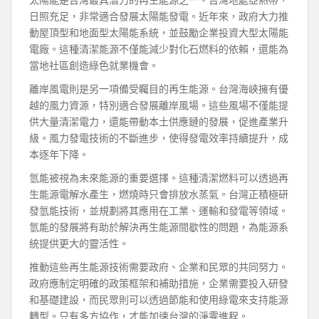
日照充足，非常適合發展太陽能發電。近年來，政府大力推
動屋頂型和地面型太陽能系統，並鼓勵企業投資大型太陽能
電廠。這種清潔能源不僅能減少對化石燃料的依賴，還能為
當地社區創造綠色就業機會。
離岸風電則是另一項備受矚目的再生能源。台灣海峽擁有優
越的風力資源，特別適合發展離岸風場。這些風場不僅能提
供大量清潔電力，還能帶動本土供應鏈的發展，促進產業升
級。風力發電技術的不斷進步，使得發電效率持續提升，成
本逐年下降。
氫能被視為未來能源的重要選擇。這種清潔燃料可以透過再
生能源電解水產生，燃燒時只會排放水蒸氣。台灣正積極研
發氫能技術，並規劃將其應用在工業、運輸和發電等領域。
氫能的發展將有助於解決再生能源間歇性的問題，為能源系
統提供更大的靈活性。
推動這些再生能源技術需要政府、企業和民眾的共同努力。
政府應制定明確的政策框架和補助措施，企業需要投入研發
和基礎建設，而民眾則可以透過節能和使用綠電來支持能源
轉型。只有多方協作，才能加速台灣的淨零進程。