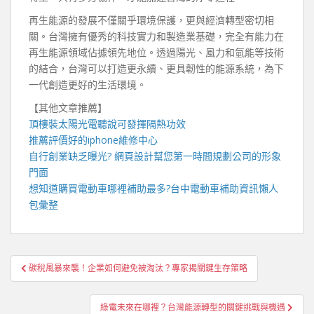
再生能源的發展不僅關乎環境保護，更與經濟轉型密切相
關。台灣擁有優秀的科技實力和製造業基礎，完全有能力在
再生能源領域佔據領先地位。透過陽光、風力和氫能等技術
的結合，台灣可以打造更永續、更具韌性的能源系統，為下
一代創造更好的生活環境。
【其他文章推薦】
頂樓裝
太陽光電
聽說可發揮隔熱功效
推薦評價好的
iphone維修
中心
自行創業缺乏曝光?
網頁設計
幫您第一時間規劃公司的形象
門面
想知道購買電動車哪裡補助最多?
台中電動車
補助資訊懶人
包彙整
文
碳稅風暴來襲！企業如何避免被淘汰？專家揭關鍵生存策略
章
導
綠電未來在哪裡？台灣能源轉型的關鍵挑戰與機遇