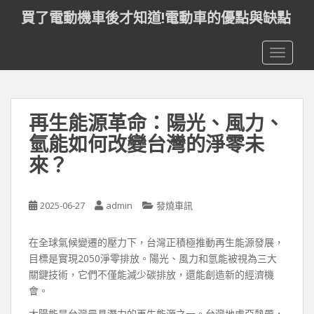
S
買了電動機車後才知道!電動車的優點與缺點
k
i
TOGGLE
p
t
o
m
再生能源革命：陽光、風力、
a
i
氫能如何改變台灣的淨零未
n
來？
c
o
n
2025-06-27
admin
發燒車訊
t
e
在全球氣候變遷的壓力下，台灣正積極推動再生能源發展，
n
目標是實現2050淨零排放。陽光、風力和氫能被視為三大
t
關鍵技術，它們不僅能減少碳排放，還能創造新的經濟機
會。
太陽能是台灣最具潛力的再生能源之一。台灣地處亞熱帶，