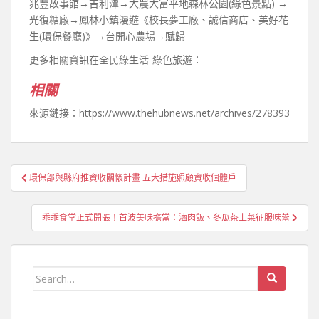
兆豐故事館→吉利潭→大農大富平地森林公園(綠色景點) →
光復糖廠→鳳林小鎮漫遊《校長夢工廠、誠信商店、美好花
生(環保餐廳)》→台開心農場→賦歸
更多相關資訊在全民綠生活-綠色旅遊：
相關
來源鏈接：https://www.thehubnews.net/archives/278393
文
環保部與縣府推資收關懷計畫 五大措施照顧資收個體戶
章
導
乖乖食堂正式開張！首波美味擔當：滷肉飯、冬瓜茶上菜征服味蕾
覽
Search
for: