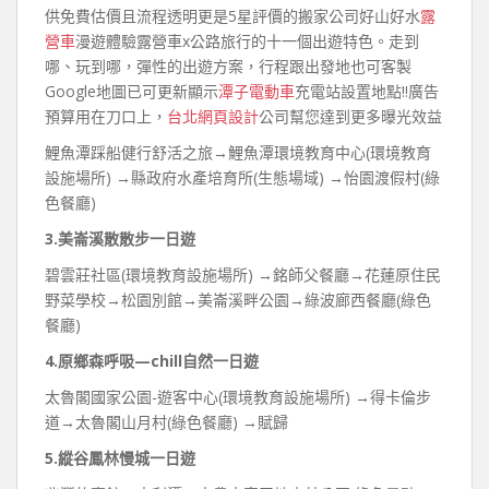
供免費估價且流程透明更是5星評價的搬家公司好山好水
露
營車
漫遊體驗露營車x公路旅行的十一個出遊特色。走到
哪、玩到哪，彈性的出遊方案，行程跟出發地也可客製
Google地圖已可更新顯示
潭子電動車
充電站設置地點!!廣告
預算用在刀口上，
台北網頁設計
公司幫您達到更多曝光效益
鯉魚潭踩船健行舒活之旅→鯉魚潭環境教育中心(環境教育
設施場所) →縣政府水產培育所(生態場域) →怡園渡假村(綠
色餐廳)
3.美崙溪散散步一日遊
碧雲莊社區(環境教育設施場所) →銘師父餐廳→花蓮原住民
野菜學校→松園別館→美崙溪畔公園→綠波廊西餐廳(綠色
餐廳)
4.原鄉森呼吸—chill自然一日遊
太魯閣國家公園-遊客中心(環境教育設施場所) →得卡倫步
道→太魯閣山月村(綠色餐廳) →賦歸
5.縱谷鳳林慢城一日遊