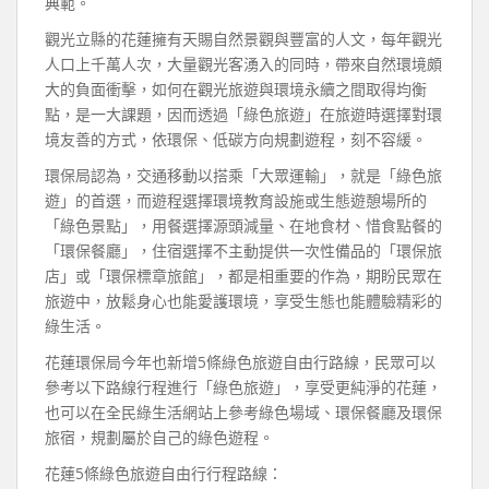
典範。
觀光立縣的花蓮擁有天賜自然景觀與豐富的人文，每年觀光
人口上千萬人次，大量觀光客湧入的同時，帶來自然環境頗
大的負面衝擊，如何在觀光旅遊與環境永續之間取得均衡
點，是一大課題，因而透過「綠色旅遊」在旅遊時選擇對環
境友善的方式，依環保、低碳方向規劃遊程，刻不容緩。
環保局認為，交通移動以搭乘「大眾運輸」，就是「綠色旅
遊」的首選，而遊程選擇環境教育設施或生態遊憩場所的
「綠色景點」，用餐選擇源頭減量、在地食材、惜食點餐的
「環保餐廳」，住宿選擇不主動提供一次性備品的「環保旅
店」或「環保標章旅館」，都是相重要的作為，期盼民眾在
旅遊中，放鬆身心也能愛護環境，享受生態也能體驗精彩的
綠生活。
花蓮環保局今年也新增5條綠色旅遊自由行路線，民眾可以
參考以下路線行程進行「綠色旅遊」，享受更純淨的花蓮，
也可以在全民綠生活網站上參考綠色場域、環保餐廳及環保
旅宿，規劃屬於自己的綠色遊程。
花蓮5條綠色旅遊自由行行程路線：