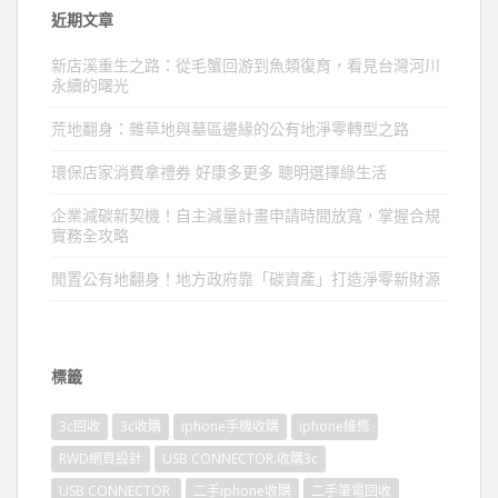
近期文章
新店溪重生之路：從毛蟹回游到魚類復育，看見台灣河川
永續的曙光
荒地翻身：雜草地與墓區邊緣的公有地淨零轉型之路
環保店家消費拿禮券 好康多更多 聰明選擇綠生活
企業減碳新契機！自主減量計畫申請時間放寬，掌握合規
實務全攻略
閒置公有地翻身！地方政府靠「碳資產」打造淨零新財源
標籤
3c回收
3c收購
iphone手機收購
iphone維修
RWD網頁設計
USB CONNECTOR.收購3c
USB CONNECTOR
二手iphone收購
二手筆電回收