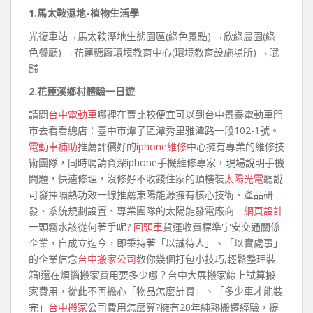
1.馬太鞍濕地-植物生活學
光復車站→馬太鞍溼地生態園區(綠色景點) →欣綠農園(綠
色餐廳) →花蓮糖廠環境教育中心(環境教育設施場所) →賦
歸
2.花蓮溪鄉村體驗一日遊
請問
台中電動車
哪裡在賣比較便宜可以到台中景泰電動車門
市去看看總店：臺中市潭子區潭秀里雅潭路一段102-1號。
電動車補助
推薦評價好的
iphone維修
中心擁有專業的維修技
術團隊，同時聘請資深iphone手機維修專家，現場說明手機
問題，快速修理，沒修好不收錢住家的頂樓裝
太陽光電
聽說
可發揮隔熱功效一線推薦東陽能源擁有核心技術、產品研
發、系統規劃設置、專業團隊的太陽能發電廠商。
網頁設計
一頭霧水該從何著手呢?
回頭車
貨運收費標準宇安交通關係
企業，自成立迄今，即秉持著「以誠待人」、「以實處事」
的企業信念
台中搬家公司
教你幾個打包小技巧,輕鬆整理裝
箱!還在煩惱搬家費用要多少哪？台中大展搬家線上試算搬
家費用，從此不再擔心「物品怎麼計費」、「多少車才能裝
完」
台中搬家
公司費用怎麼算?擁有20年純熟搬遷經驗，提