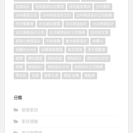
包裝設計
南投搬家公司費用
南投搬家費用
台中搬家
台中搬家公司
台中網頁設計公司
台中網頁設計公司推薦
台中電動車
台北網站建置
台北網站設計
台北網頁設計
台北網頁設計公司
台北網頁設計公司推薦
如何寫文案
客製化網頁設計
平板收購
後台網頁設計
收購3c
收購IPHONE
收購蘋果電腦
新北清潔
潭子電動車
租車
網站建置
網站改版
網站設計
網站設計公司
網路
網頁設計
網頁設計公司
網頁設計公司推薦
聚甘新
貨運
銷售文案
鏡頭 收購
電動車
分類
發燒車訊
車訊情報
車訊新聞網