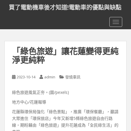
S
買了電動機車後才知道!電動車的優點與缺點
k
i
TOGGLE
p
t
o
m
「綠色旅遊」讓花蓮變得更純
a
i
淨更純粹
n
c
o
2023-10-14
admin
發燒車訊
n
t
綠色旅遊風氣正夯。(圖/pexels)
e
地方中心/花蓮報導
n
t
花蓮縣環保局強化「綠色景點」，推廣「環保餐廳」，籲請
大眾進住「環保旅店」今年又新增5條綠色旅遊自由行路
線，期盼藉由「綠色旅遊」提升花蓮成為「全民綠生活」的