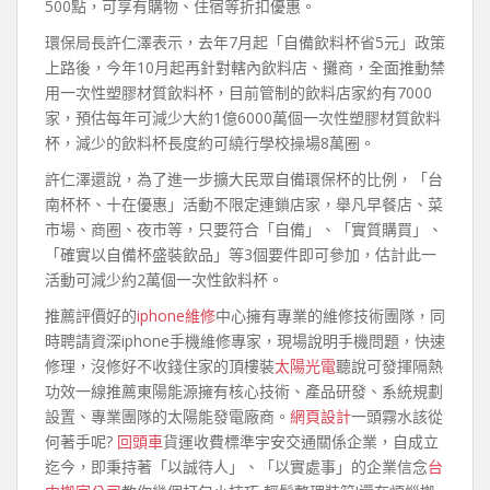
500點，可享有購物、住宿等折扣優惠。
環保局長許仁澤表示，去年7月起「自備飲料杯省5元」政策
上路後，今年10月起再針對轄內飲料店、攤商，全面推動禁
用一次性塑膠材質飲料杯，目前管制的飲料店家約有7000
家，預估每年可減少大約1億6000萬個一次性塑膠材質飲料
杯，減少的飲料杯長度約可繞行學校操場8萬圈。
許仁澤還說，為了進一步擴大民眾自備環保杯的比例，「台
南杯杯、十在優惠」活動不限定連鎖店家，舉凡早餐店、菜
市場、商圈、夜市等，只要符合「自備」、「實質購買」、
「確實以自備杯盛裝飲品」等3個要件即可參加，估計此一
活動可減少約2萬個一次性飲料杯。
推薦評價好的
iphone維修
中心擁有專業的維修技術團隊，同
時聘請資深iphone手機維修專家，現場說明手機問題，快速
修理，沒修好不收錢住家的頂樓裝
太陽光電
聽說可發揮隔熱
功效一線推薦東陽能源擁有核心技術、產品研發、系統規劃
設置、專業團隊的太陽能發電廠商。
網頁設計
一頭霧水該從
何著手呢?
回頭車
貨運收費標準宇安交通關係企業，自成立
迄今，即秉持著「以誠待人」、「以實處事」的企業信念
台