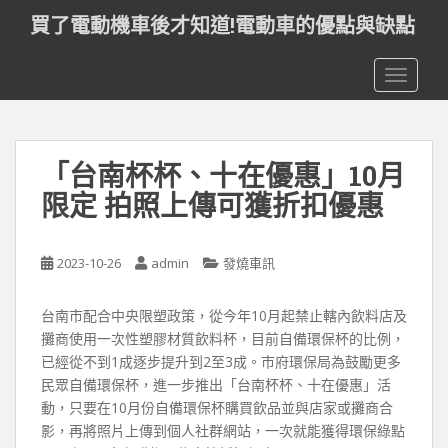
S
買了電動機車後才知道!電動車的優點與缺點
k
i
TOGGLE
p
t
o
m
「台南杯杯、十在優惠」10月
a
i
限定 拍照上傳可獲折扣優惠
n
c
o
2023-10-26
admin
發燒車訊
n
t
台南市配合中央限塑政策，從今年10月起禁止轄內飲料店及
e
攤商使用一次性塑膠材質飲料杯，目前自備環保杯的比例，
n
已經從不到1成逐步提升到2至3成。市府環保局為鼓勵更多
t
民眾自備環保杯，進一步推出「台南杯杯、十在優惠」活
動，只要在10月份自備環保杯購買飲品並與店家或攤商合
影，再將照片上傳到個人社群網站，一次就能獲得環保綠點