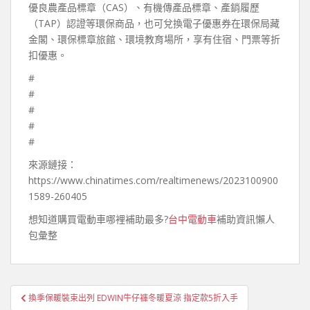
優良農產品標章（CAS）、有機傳產品標章、產銷履歷
（TAP）認證等環保商品，也可兌換電子優惠券在環保局藏
金閣、環保標章旅館、環境教育場所，享有住宿、門票等折
扣優惠。
#
#
#
#
#
來源鏈接：
https://www.chinatimes.com/realtimenews/2023100900
1589-260405
想知道購買電動車哪裡補助最多?
台中電動車
補助資訊懶人
包彙整
文
換季保暖裝束出列 EDWIN牛仔褲冬暖夏涼 指定款5折入手