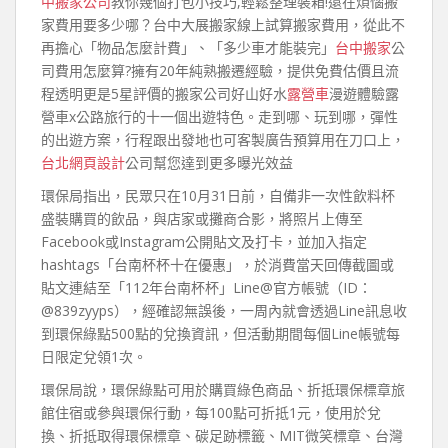
中搬家公司
教你幾個打包小技巧,輕鬆整理裝箱!還在煩惱搬
家費用要多少哪？台中大展搬家線上試算搬家費用，從此不
再擔心「物品怎麼計費」、「多少車才能裝完」
台中搬家
公
司費用怎麼算?擁有20年純熟搬遷經驗，提供免費估價且流
程透明更是5星評價的搬家公司好山好水
露營車
漫遊體驗露
營車x公路旅行的十一個出遊特色。走到哪、玩到哪，彈性
的出遊方案，行程跟出發地也可客製廣告預算用在刀口上，
台北網頁設計
公司幫您達到更多曝光效益
環保局指出，民眾只在10月31日前，自備非一次性飲料杯
盛裝購買的飲品，與店家或攤商合影，將照片上傳至
Facebook或Instagram公開貼文及打卡，並加入指定
hashtags「台南杯杯十在優惠」，於消費當天回傳截圖或
貼文連結至「112年台南杯杯」Line@官方帳號（ID：
@839zyyps），經確認無誤後，一周內就會透過Line訊息收
到環保綠點500點的兌換資訊，但活動期間每個Line帳號每
日限定兌領1次。
環保局說，環保綠點可用於購買綠色商品、折抵環保標章旅
館住宿或參與環保行動，每100點可折抵1元，使用於兌
換、折抵取得環保標章、碳足跡標籤、MIT微笑標章、台灣