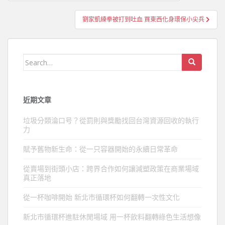
章
導
劉家凱練拳被打到吐血 買東西化身環保小尖兵
覽
Search
for:
近期文章
垃圾分類淪口号？從罰則與獎勵找回台灣資源回收的執行
力
賦予舊物新生命：從一只容器開始的永續日常革命
從賣場到街頭小店：跨界合作如何讓減塑政策在商業場域
真正落地
從一杯咖啡開始 新北市循環杯如何翻轉一次性文化
新北市循環杯進駐休閒場域 用一杯飲料翻轉綠色生活想像